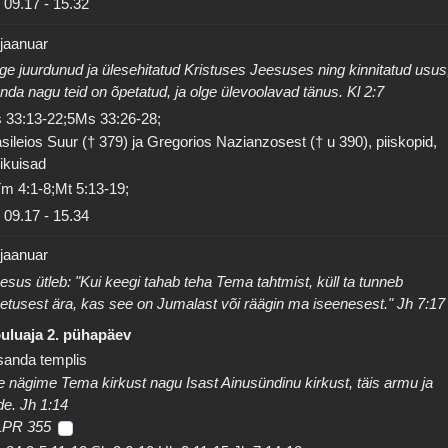
09.17
-
15.32
 jaanuar
ge juurdunud ja ülesehitatud Kristuses Jeesuses ning kinnitatud usus
nda nagu teid on õpetatud, ja olge ülevoolavad tänus. Kl 2:7
 33:13-22;5Ms 33:26-28;
sileios Suur († 379) ja Gregorios Nazianzosest († u 390), piiskopid,
rikuisad
m 4:1-8;Mt 5:13-19;
09.17
-
15.34
 jaanuar
esus ütleb: "Kui keegi tahab teha Tema tahtmist, küll ta tunneb
etusest ära, kas see on Jumalast või räägin ma iseenesest." Jh 7:17
uluaja 2. pühapäev
sanda templis
 nägime Tema kirkust nagu Isast Ainusündinu kirkust, täis armu ja
de. Jh 1:14
LPR 355