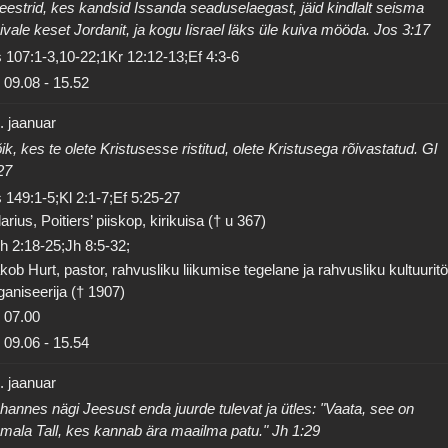
eestrid, kes kandsid Issanda seaduselaegast, jäid kindlalt seisma
ivale keset Jordanit, ja kogu Iisrael läks üle kuiva mööda. Jos 3:17
 107:1-3,10-22;1Kr 12:12-13;Ef 4:3-6
09.08
-
15.52
. jaanuar
ik, kes te olete Kristusesse ristitud, olete Kristusega rõivastatud. Gl
27
 149:1-5;Kl 2:1-7;Ef 5:25-27
larius, Poitiers’ piiskop, kirikuisa († u 367)
h 2:18-25;Jh 8:5-32;
kob Hurt, pastor, rahvusliku liikumise tegelane ja rahvusliku kultuurit
ganiseerija († 1907)
07.00
09.06
-
15.54
. jaanuar
hannes nägi Jeesust enda juurde tulevat ja ütles: "Vaata, see on
mala Tall, kes kannab ära maailma patu." Jh 1:29