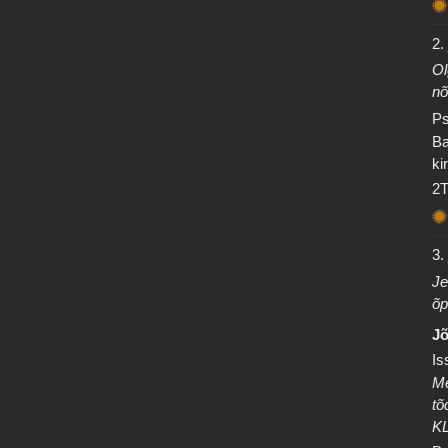
2.
Ol
nõ
Ps
Ba
ki
2T
3.
Je
õp
Jõ
Is
Me
tõ
K