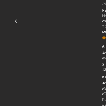
25
Ps
Ha
es
† 
pe
6.
Je
mi
Sr
13
Kr
Je
Pi
K
Ps
Kõ