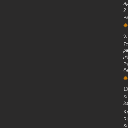
Aj
2
Ps
9.
Te
pa
pi
Ps
Õh
10
Ku
la
Kr
Ri
Ke