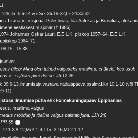
:1
 128;Ilm 5:6-14 või Srk 36:18-22;Lk 24:30-32
ns Tiismann, misjonär Palestiinas, Ida-Aafrikas ja Brasiilias, afrikanis
imene eestlasest misjonär († 1886)
1974 Johannes Oskar Lauri, E.E.L.K. piiskop 1957–64, E.E.L.K.
apiiskop 1964–71
09.15
-
15.38
 jaanuar
esus ütleb: Mina olen tulnud valguseks maailma, et ükski, kes usub
nusse, ei jääks pimedusse. Jh 12:46
k 39:6-13;ilmumisaja vastava nädalapäeva psalm;1Kn 10:1-10 (või T
:9-11)
istuse ilmumise püha ehk kolmekuningapäev Epiphanias
esus, maailma valgus
medus möödub ja tõeline valgus paistab juba. 1Jh 2:8
LPR 55
 72:1-3,8-12;Mi 4:1-4;1Tm 3:16;Mt 2:1-12
igeväeline igavene Jumal, Sa valgustad kõiki, kes Sinusse usuvad.