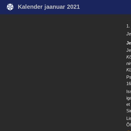
Kalender jaanuar 2021
1.
Je
Je
Je
Kõ
ni
K
Ps
1
Is
ig
et
Si
Li
Õh