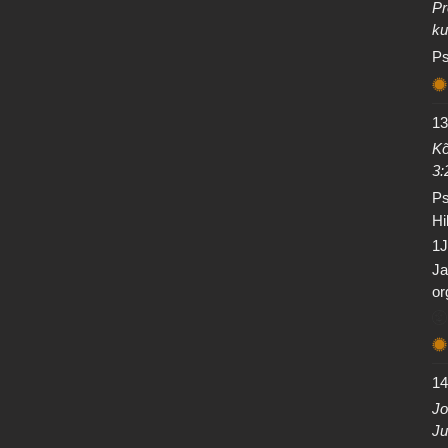
Pr
ku
Ps
13
Kõ
3:
Ps
Hi
1J
Ja
or
14
Jo
Ju