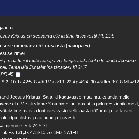
 jaanuar
esus Kristus on seesama eile ja täna ja igavesti! Hb 13:8
esuse nimepäev ehk uusaasta (nääripäev)
esuse nimel
ik, mida te iial teete sõnaga või teoga, seda tehke Issanda Jeesuse
mel, Tema läbi Jumalat Isa tänades! Kl 3:17
LPR 45
 8:2–10;Js 42:5–8 või 1Ms 8:13–22;Ap 4:24–30 või Ilm 3:7–8;Mt 4:1
6
sand Jeesus Kristus, Sa tulid kaduvasse maailma, et anda meile
avene elu. Me alustame Sinu nimel uut aastat ja palume: kinnita meid
 võtaksime usus ja lootuses vastu selle aasta rõõmud ja raskused.
nule olgu ülistus ja au nüüd ja igavesti.
salugemine: Srk 24:5-31
tul: Ps 131;Jk 4:13-15 või 1Ms 17:1–8;