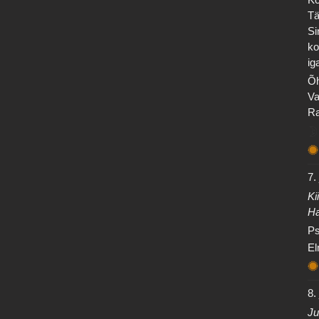
Tä
Si
ko
ig
Õh
Va
Ra
7.
Ki
Ha
Ps
El
8.
Ju