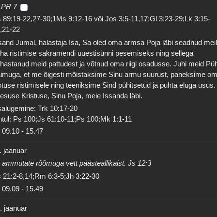
LPR 7
 89:19-22,27-30;1Ms 9:12-16 või Jos 3:5-11,17;Gl 3:23-29;Lk 3:15-
,21-22
sand Jumal, halastaja Isa, Sa oled oma armsa Poja läbi seadnud mei
ha ristimise sakramendi uuestisünni pesemiseks ning sellega
hastanud meid pattudest ja võtnud oma riigi osadusse. Juhi meid Pü
imuga, et me õigesti mõistaksime Sinu armu suurust, paneksime o
otuse ristimisele ning teeniksime Sind pühitsetud ja puhta eluga usus.
esuse Kristuse, Sinu Poja, meie Issanda läbi.
salugemine: Trk 10:17-20
tul: Ps 100;Js 61:10-11;Ps 100;Mk 1:1-11
09.10
-
15.47
. jaanuar
 ammutate rõõmuga vett päästeallikaist. Js 12:3
 21:2-8,14;Rm 6:3-5;Jh 3:22-30
09.09
-
15.49
. jaanuar