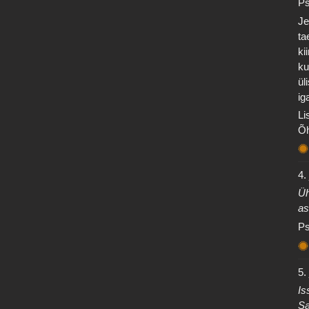
Ps
Je
ta
ki
ku
ül
ig
Li
Õh
4.
Üh
as
Ps
5.
Is
Sa