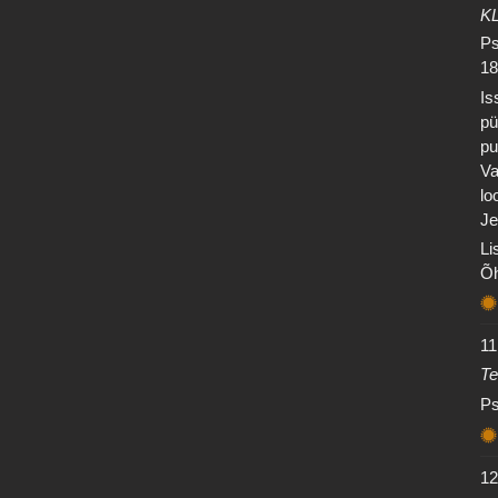
K
Ps
18
Is
pü
pu
Va
lo
Je
Li
Õh
11
Te
Ps
12