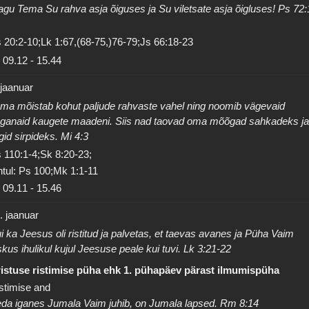
agu Tema Su rahva asja õiguses ja Su viletsate asja õigluses! Ps 72:
 20:2-10;Lk 1:67,(68-75,)76-79;Js 66:18-23
09.12
-
15.44
 jaanuar
ma mõistab kohut paljude rahvaste vahel ning noomib vägevaid
ganaid kaugete maadeni. Siis nad taovad oma mõõgad sahkadeks j
igid sirpideks. Mi 4:3
 110:1-4;Sk 8:20-23;
tul: Ps 100;Mk 1:1-11
09.11
-
15.46
. jaanuar
i ka Jeesus oli ristitud ja palvetas, et taevas avanes ja Püha Vaim
skus ihulikul kujul Jeesuse peale kui tuvi. Lk 3:21-22
istuse ristimise püha ehk 1. pühapäev pärast ilmumispüha
stimise and
da iganes Jumala Vaim juhib, on Jumala lapsed. Rm 8:14