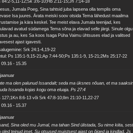
 84:2-5,11-12;Sk 3:6-10;Hb 2:11-15;Jh 7:14-18
esus, Jumala Poeg, Sina tahtsid juba lapsena olla templis oma
evase Isa juures. Ärata meiski soov otsida Tema lähedust maailma
irustamise ja kära keskel. Tee meist elava Jumala teenijad, kes
ulavad avatud südamega Tema sõna ja elavad selle järgi. Sinule olgu
istus ja au, kes Sa koos Isaga Püha Vaimu ühtsuses elad ja valitsed
avesest ajast igavesti.
salugemine: Srk 24:1-4,19-22
tul: Ps 135:1-9,15-21;Ap 7:44-50;Ps 135:1-9, 15-21;2Ms 25:17-22
09.16
-
15.35
 jaanuar
te ma olen palunud Issandalt; seda ma üksnes nõuan, et ma saaksi
uda Issanda kojas kogu oma eluaja. Ps 27:4
 127;1Kn 8:6-13 või Srk 47:8-10;Ilm 21:10-11,22-27
09.16
-
15.37
 jaanuar
sand, Sina oled mu Jumal, ma tahan Sind ülistada, Su nime kiita, ses
 oled teinud imet, Su otsused muistsest ajast on õiged ja kindlad. Js