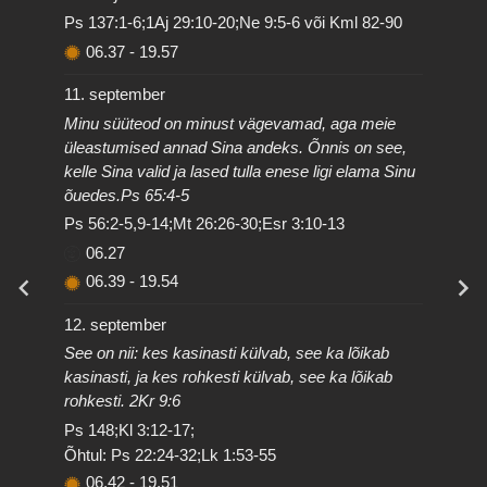
Ps 137:1-6;1Aj 29:10-20;Ne 9:5-6 või Kml 82-90
06.37
-
19.57
11. september
Minu süüteod on minust vägevamad, aga meie
üleastumised annad Sina andeks. Õnnis on see,
kelle Sina valid ja lased tulla enese ligi elama Sinu
õuedes.Ps 65:4-5
Ps 56:2-5,9-14;Mt 26:26-30;Esr 3:10-13
06.27
06.39
-
19.54
12. september
See on nii: kes kasinasti külvab, see ka lõikab
kasinasti, ja kes rohkesti külvab, see ka lõikab
rohkesti. 2Kr 9:6
Ps 148;Kl 3:12-17;
Õhtul: Ps 22:24-32;Lk 1:53-55
06.42
-
19.51