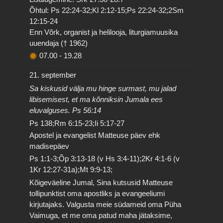
Õhtul: Ps 22:24-32;Kl 2:12-15;Ps 22:24-32;2Sm
12:15-24
Enn Võrk, organist ja helilooja, liturgiamuusika
uuendaja († 1962)
07.00
-
19.28
21. september
Sa kiskusid välja mu hinge surmast, mu jalad
libisemisest, et ma kõnniksin Jumala ees
eluvalguses. Ps 56:14
Ps 138;Rm 6:15-23;Ii 5:17-27
Apostel ja evangelist Matteuse päev ehk
madisepäev
Ps 1:1-3;Õp 3:13-18 (v Hs 3:4-11);2Kr 4:1-6 (v
1Kr 12:27-31a);Mt 9:9-13;
Kõigeväeline Jumal, Sina kutsusid Matteuse
tollipunktist oma apostliks ja evangeeliumi
kirjutajaks. Valgusta meie südameid oma Püha
Vaimuga, et me oma patud maha jätaksime,