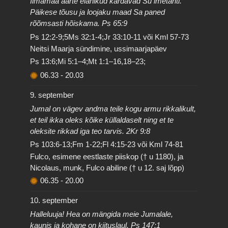
Ilmamaa äärte elanikud kardavad Su imetähti.
Päikese tõusu ja loojaku maad Sa paned
rõõmsasti hõiskama. Ps 65:9
Ps 12:2-9;5Ms 32:1-4;Jr 33:10-11 või Kml 57-73
Neitsi Maarja sündimine, ussimaarjapäev
Ps 13:6;Mi 5:1–4;Mt 1:1–16,18–23;
06.33
-
20.03
9. september
Jumal on vägev andma teile kogu armu rikkalikult,
et teil ikka oleks kõike küllaldaselt ning et te
oleksite rikkad iga teo tarvis. 2Kr 9:8
Ps 103:6-13;Fm 1-22;Fl 4:15-23 või Kml 74-81
Fulco, esimene eestlaste piiskop († u 1180), ja
Nicolaus, munk, Fulco abiline († u 12. saj lõpp)
06.35
-
20.00
10. september
Halleluuja! Hea on mängida meie Jumalale,
kaunis ja kohane on kiituslaul. Ps 147:1