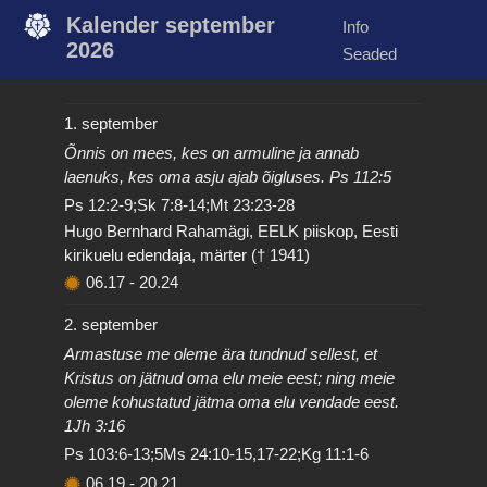
Kalender september
Info
2026
Seaded
1. september
Õnnis on mees, kes on armuline ja annab
laenuks, kes oma asju ajab õigluses. Ps 112:5
Ps 12:2-9;Sk 7:8-14;Mt 23:23-28
Hugo Bernhard Rahamägi, EELK piiskop, Eesti
kirikuelu edendaja, märter († 1941)
06.17
-
20.24
2. september
Armastuse me oleme ära tundnud sellest, et
Kristus on jätnud oma elu meie eest; ning meie
oleme kohustatud jätma oma elu vendade eest.
1Jh 3:16
Ps 103:6-13;5Ms 24:10-15,17-22;Kg 11:1-6
06.19
-
20.21