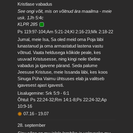
Kristlase vabadus
See ongi võit, mis on võitnud ära maailma - meie
usk. 1Jh 5:4c
KLPR 285
Ps 119:97-104;Am 5:21-24;Kl 2:16-23;Mk 2:18-22
Jumal, meie Isa, Sa oled meid oma Poja läbi
lunastanud ja oma armastatud lastena vastu
võtnud. Vaata heldusega kõikide peale, kes
usuvad Kristusesse, ning kingi neile tõeline
vabadus ja igavene pärand. Seda palume
Jeesuse Kristuse, meie Issanda läbi, kes koos
Sinuga Püha Vaimu ühtsuses elab ja valitseb
igavesest ajast igavesti.
Lisalugemine: Srk 5:9 - 6:1
Õhtul: Ps 22:24-32;Rm 14:1-8;Ps 22:24-32;Ap
10:9-16
07.16
-
19.07
28. september