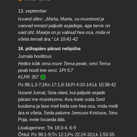
13. september
Issand ütles: „Marta, Marta, sa muretsed ja
vaevad ennast paljude asjadega, aga tarvis on
vaid üht. Maarja on ju valinud hea osa, mida ei
võeta temalt ära.“ Lk 10:41-42
16. pühapäev pärast nelipüha
Jumala hoolitsus
Heitke kõik oma mure Tema peale, sest Tema
peab hoolt teie eest. 1Pt 5:7
KLPR 357
Ps 86:1,3-7;1Kn 17:1,8-16;Fl 4:10-14;Lk 10:38-42
Issand Jumal, Sina näed, kui paljude asjade
pärast me muretseme. Ava meie süda Sind
kuulama ja lase meil leida see hea osa, mida meilt
ära ei võeta. Seda palume Jeesuse Kristuse, Sinu
Poja, meie Issanda läbi.
Lisalugemine: Trk 18:3-4, 6-9
Õhtul: Ps 98:1-9;Tn 12:1;Ps 22:24-32;Lk 1:53-55