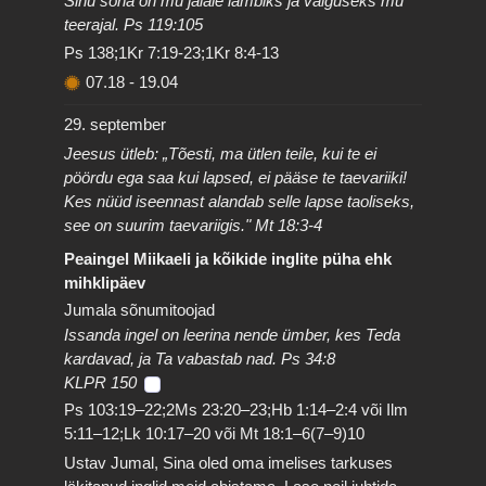
Sinu sõna on mu jalale lambiks ja valguseks mu
teerajal. Ps 119:105
Ps 138;1Kr 7:19-23;1Kr 8:4-13
07.18
-
19.04
29. september
Jeesus ütleb: „Tõesti, ma ütlen teile, kui te ei
pöördu ega saa kui lapsed, ei pääse te taevariiki!
Kes nüüd iseennast alandab selle lapse taoliseks,
see on suurim taevariigis." Mt 18:3-4
Peaingel Miikaeli ja kõikide inglite püha ehk
mihklipäev
Jumala sõnumitoojad
Issanda ingel on leerina nende ümber, kes Teda
kardavad, ja Ta vabastab nad. Ps 34:8
KLPR 150
Ps 103:19–22;2Ms 23:20–23;Hb 1:14–2:4 või Ilm
5:11–12;Lk 10:17–20 või Mt 18:1–6(7–9)10
Ustav Jumal, Sina oled oma imelises tarkuses