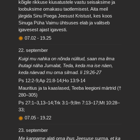
kõigile rikkuse kiusatustele vastu seisaksime ja
loobuksime omakasu taotlemisest. Aita meil
järgida Sinu Poega Jeesust Kristust, kes koos
Sinuga Püha Vaimu ühtsuses elab ja valitseb
igavesest ajast igavesti.
07.02
-
19.25
22. september
Kuigi mu nahka on nõnda nülitud, saan ma ilma
ihutagi näha Jumalat, Teda, keda ma ise näen,
keda näevad mu oma silmad. Ii 19:26-27
Ps 12:2-9;Ap 21:8-14;Ho 13:9-14
Mauritius ja ta kaaslased, Teeba leegioni märtrid (†
280–305)
Ps 27:1–3,13–14;Trk 3:1–9;Ilm 7:13–17;Mt 10:28–
33;
07.05
-
19.22
23. september
Me kanname alati oma ihus Jeesuse surma, et ka