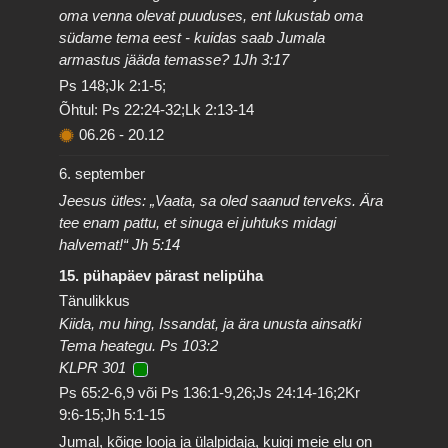
oma venna olevat puuduses, ent lukustab oma
südame tema eest - kuidas saab Jumala
armastus jääda temasse? 1Jh 3:17
Ps 148;Jk 2:1-5;
Õhtul: Ps 22:24-32;Lk 2:13-14
06.26
-
20.12
6. september
Jeesus ütles: „Vaata, sa oled saanud terveks. Ära
tee enam pattu, et sinuga ei juhtuks midagi
halvemat!“ Jh 5:14
15. pühapäev pärast nelipüha
Tänulikkus
Kiida, mu hing, Issandat, ja ära unusta ainsatki
Tema heategu. Ps 103:2
KLPR 301
Ps 65:2-6,9 või Ps 136:1-9,26;Js 24:14-16;2Kr
9:6-15;Jh 5:1-15
Jumal, kõige looja ja ülalpidaja, kuigi meie elu on