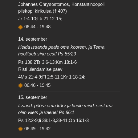
Johannes Chrysostomos, Konstantinoopoli
piiskop, kirikuisa († 407)
Jr 1:4-10;Lk 21:12-15;
06.44
-
19.48
14. september
Heida Issanda peale oma koorem, ja Tema
hoolitseb sinu eest! Ps 55:23
Ps 138;2Ts 3:6-13;Km 18:1-6
Risti ülendamise päev
4Ms 21:4-9;Fl 2:5-11;1Kr 1:18-24;
06.46
-
19.45
15. september
Issand, pööra oma kõrv ja kuule mind, sest ma
olen vilets ja vaene! Ps 86:1
Ps 12:2-9;Ii 38:1-3,39-41;Õp 16:1-3
06.49
-
19.42