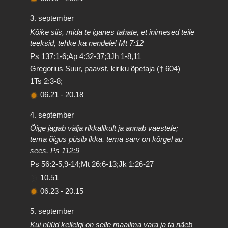
3. september
Kõike siis, mida te iganes tahate, et inimesed teile
teeksid, tehke ka nendele! Mt 7:12
Ps 137:1-6;Ap 4:32-37;3Jh 1-8,11
Gregorius Suur, paavst, kiriku õpetaja († 604)
1Ts 2:3-8;
06.21
-
20.18
4. september
Õige jagab välja rikkalikult ja annab vaestele;
tema õigus püsib ikka, tema sarv on kõrgel au
sees. Ps 112:9
Ps 56:2-5,9-14;Mt 26:6-13;Jk 1:26-27
10.51
06.23
-
20.15
5. september
Kui nüüd kellelgi on selle maailma vara ja ta näeb