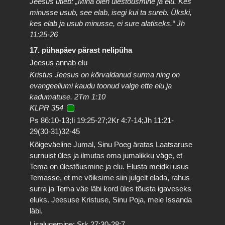
Jeesus ütleb: „Mina olen ülestõusmine ja elu. Kes
minusse usub, see elab, isegi kui ta sureb. Ükski,
kes elab ja usub minusse, ei sure alatiseks.“ Jh
11:25-26
17. pühapäev pärast nelipüha
Jeesus annab elu
Kristus Jeesus on kõrvaldanud surma ning on
evangeeliumi kaudu toonud valge ette elu ja
kadumatuse. 2Tm 1:10
KLPR 354
Ps 86:10-13;Ii 19:25-27;2Kr 4:7-14;Jh 11:21-
29(30-31)32-45
Kõigeväeline Jumal, Sinu Poeg äratas Laatsaruse
surnuist üles ja ilmutas oma jumalikku väge, et
Tema on ülestõusmine ja elu. Elusta meidki usus
Temasse, et me võiksime siin julgelt elada, rahus
surra ja Tema väe läbi kord üles tõusta igaveseks
eluks. Jeesuse Kristuse, Sinu Poja, meie Issanda
läbi.
Lisalugemine: Srk 27:30-28:7