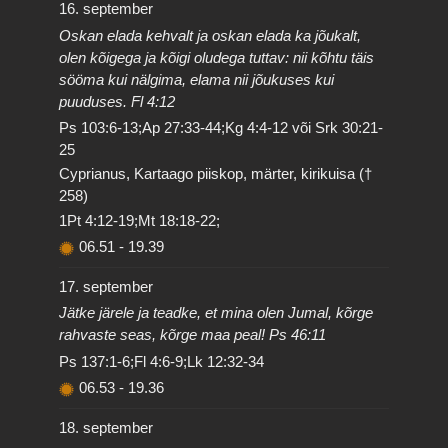
16. september
Oskan elada kehvalt ja oskan elada ka jõukalt,
olen kõigega ja kõigi oludega tuttav: nii kõhtu täis
sööma kui nälgima, elama nii jõukuses kui
puuduses. Fl 4:12
Ps 103:6-13;Ap 27:33-44;Kg 4:4-12 või Srk 30:21-
25
Cyprianus, Kartaago piiskop, märter, kirikuisa (†
258)
1Pt 4:12-19;Mt 18:18-22;
06.51
-
19.39
17. september
Jätke järele ja teadke, et mina olen Jumal, kõrge
rahvaste seas, kõrge maa peal! Ps 46:11
Ps 137:1-6;Fl 4:6-9;Lk 12:32-34
06.53
-
19.36
18. september