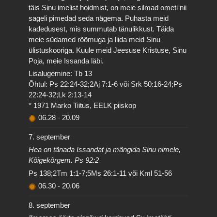
täis Sinu imelist hoidmist, on meie silmad ometi nii
sageli pimedad seda nägema. Puhasta meid
kadedusest, mis summutab tänulikkust. Täida
meie südamed rõõmuga ja liida meid Sinu
ülistuskooriga. Kuule meid Jeesuse Kristuse, Sinu
Poja, meie Issanda läbi.
Lisalugemine: Tb 13
Õhtul: Ps 22:24-32;2Aj 7:1-6 või Srk 50:16-24;Ps
22:24-32;Lk 2:13-14
* 1971 Marko Tiitus, EELK piiskop
06.28
-
20.09
7. september
Hea on tänada Issandat ja mängida Sinu nimele,
Kõigekõrgem. Ps 92:2
Ps 138;2Tm 1:1-7;5Ms 26:1-11 või Kml 51-56
06.30
-
20.06
8. september