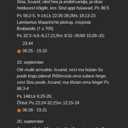
Sina, Issand, oled hea ja andeksandja, ja rikas
heldusest kõigile, kes Sind appi hüüavad. Ps 86:5
Ps 56:2-5, 9-14;Lk 22:35-38;2Ms 18:13-23
Lambertus Maastrichti piiskop, misjonär
Brabandis († u 705)
Ps 32:3–4,6–8,17,21;Rm 8:31–39;Mt 10:28–33;
23.44
06.55
-
19.33
19. september
Ole mulle armuline, Issand, sest ma hüüan Su
poole kogu päeva! Rõõmusta oma sulase hinge,
sest Sinu poole, Issand, ma tõstan oma hinge! Ps
86:3-4
Ps 148;Lk 6:20-26;
Õhtul: Ps 22:24-32;2Sm 12:15-24
06.58
-
19.31
20. september