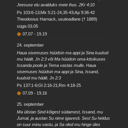
Jeesuse elu avalduks meie ihus. 2Kr 4:10
Ps 103:6-13;Mk 5:21-24,35-43;Ap 9:36-42
Theodosius Harnack, usuteadlane († 1889)
sügis
03.05
07.07
-
19.19
24. september
Haua sisemuses hüüdsin ma appi ja Sina kuulsid
mu häält. Jn 2:3 või Ma hüüdsin oma kitsikuses
Issanda poole ja Tema vastas mulle. Haua
sisemuses hüüdsin ma appi ja Sina, Issand,
kuulsid mu häält. Jn 2:3
Ps 137:1-6;Gl 2:16-21;Rm 4:18-25
07.09
-
19.16
25. september
Ma ülistan Sind kõigest südamest, Issand, mu
Jumal, ja austan Su nime igavesti. Sest Su heldus
on suur minu vastu, ja Sa oled mu hinge üles