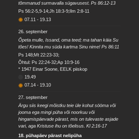
tõmmanud surmavalla sügavusest. Ps 86:12-13
Ps 56:2-5,9-14;Jh 18:3-9;Ilm 2:8-11
07.11
-
19.13
26. september
Õpeta mulle, Issand, oma teed; ma tahan käia Su
tões! Kinnita mu süda kartma Sinu nime! Ps 86:11
Ps 148;Mt 22:23-33;
Õhtul: Ps 22:24-32;Ap 10:9-16
* 1947 Einar Soone, EELK piiskop
19.49
07.14
-
19.10
27. september
Ärgu siis keegi mõistku teie üle kohut sööma või
jooma ega mingi püha või noorkuu või
hingamispäevade pärast, mis on tulevaste asjade
vari, aga Kristuse ihu on tõelisus. Kl 2:16-17
18. pühapäev pärast nelipüha