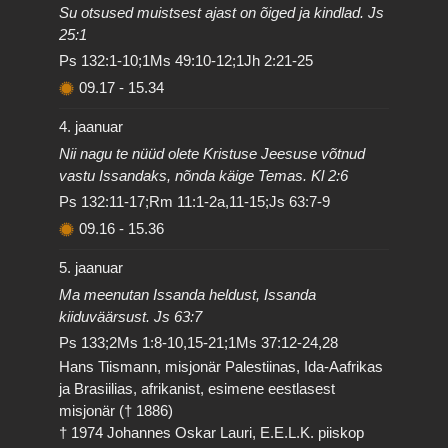
Su otsused muistsest ajast on õiged ja kindlad. Js
25:1
Ps 132:1-10;1Ms 49:10-12;1Jh 2:21-25
09.17
-
15.34
4. jaanuar
Nii nagu te nüüd olete Kristuse Jeesuse võtnud
vastu Issandaks, nõnda käige Temas. Kl 2:6
Ps 132:11-17;Rm 11:1-2a,11-15;Js 63:7-9
09.16
-
15.36
5. jaanuar
Ma meenutan Issanda heldust, Issanda
kiiduväärsust. Js 63:7
Ps 133;2Ms 1:8-10,15-21;1Ms 37:12-24,28
Hans Tiismann, misjonär Palestiinas, Ida-Aafrikas
ja Brasiilias, afrikanist, esimene eestlasest
misjonär († 1886)
† 1974 Johannes Oskar Lauri, E.E.L.K. piiskop