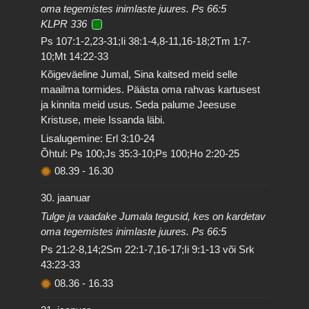
oma tegemistes inimlaste juures. Ps 66:5
KLPR 336
Ps 107:1-2,23-31;Ii 38:1-4,8-11,16-18;2Tm 1:7-
10;Mt 14:22-33
Kõigeväeline Jumal, Sina kaitsed meid selle
maailma tormides. Päästa oma rahvas kartusest
ja kinnita meid usus. Seda palume Jeesuse
Kristuse, meie Issanda läbi.
Lisalugemine: Erl 3:10-24
Õhtul: Ps 100;Js 35:3-10;Ps 100;Ho 2:20-25
08.39
-
16.30
30. jaanuar
Tulge ja vaadake Jumala tegusid, kes on kardetav
oma tegemistes inimlaste juures. Ps 66:5
Ps 21:2-8,14;2Sm 22:1-7,16-17;Ii 9:1-13 või Srk
43:23-33
08.36
-
16.33