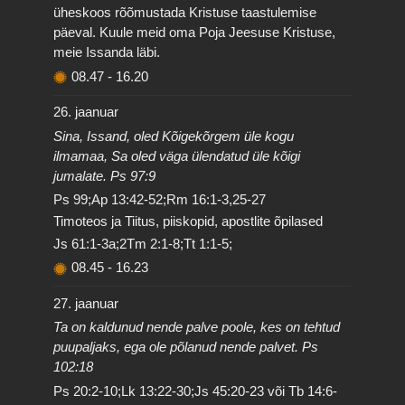
üheskoos rõõmustada Kristuse taastulemise
päeval. Kuule meid oma Poja Jeesuse Kristuse,
meie Issanda läbi.
08.47
-
16.20
26. jaanuar
Sina, Issand, oled Kõigekõrgem üle kogu
ilmamaa, Sa oled väga ülendatud üle kõigi
jumalate. Ps 97:9
Ps 99;Ap 13:42-52;Rm 16:1-3,25-27
Timoteos ja Tiitus, piiskopid, apostlite õpilased
Js 61:1-3a;2Tm 2:1-8;Tt 1:1-5;
08.45
-
16.23
27. jaanuar
Ta on kaldunud nende palve poole, kes on tehtud
puupaljaks, ega ole põlanud nende palvet. Ps
102:18
Ps 20:2-10;Lk 13:22-30;Js 45:20-23 või Tb 14:6-