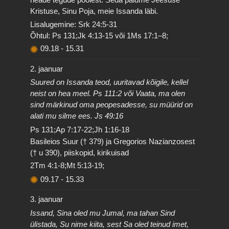
Kristuse, Sinu Poja, meie Issanda läbi.
Lisalugemine: Srk 24:5-31
Õhtul: Ps 131;Jk 4:13-15 või 1Ms 17:1–8;
09.18
-
15.31
2. jaanuar
Suured on Issanda teod, uuritavad kõigile, kellel
neist on hea meel. Ps 111:2 või Vaata, ma olen
sind märkinud oma peopesadesse, su müürid on
alati mu silme ees. Js 49:16
Ps 131;Ap 7:17-22;Jh 1:16-18
Basileios Suur († 379) ja Gregorios Nazianzosest
(† u 390), piiskopid, kirikuisad
2Tm 4:1-8;Mt 5:13-19;
09.17
-
15.33
3. jaanuar
Issand, Sina oled mu Jumal, ma tahan Sind
ülistada, Su nime kiita, sest Sa oled teinud imet,