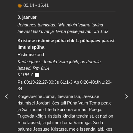
09.14
-
15.41
8. jaanuar
Johannes tunnistas: "Ma nägin Vaimu tuvina
taevast laskuvat ja Tema peale jäävat." Jh 1:32
Kristuse ristimise püha ehk 1. pühapäev pärast
ilmumispüha
Ristimise and
Keda iganes Jumala Vaim juhib, on Jumala
lapsed. Rm 8:14
KLPR 7
Ps 89:19-22,27-30;Js 61:1-3;Ap 8:26-40;Jh 1:29-
34
Kõigeväeline Jumal, taevane Isa, Jeesuse
ristimisel Jordani jões tuli Püha Vaim Tema peale
ja Sa ilmutasid Teda kui oma armast Poega.
Tugevda kõigis ristituis kindlat teadmist, et nad on
Sinu lapsed, ja juhi neid oma Vaimuga. Seda
palume Jeesuse Kristuse, meie Issanda läbi, kes