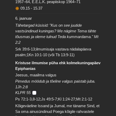
1957–64, E.E.L.K. peapiiskop 1964–71
09.15
-
15.37
6. jaanuar
Tähetargad küsisid: "Kus on see juutide
vastsündinud kuningas? Me nägime Tema tähte
tõusmas ja oleme tulnud Teda kummardama." Mt
2:2
Srk 39:6-13;ilmumisaja vastava nädalapäeva
psalm;1Kn 10:1-10 (või Tb 13:9-11)
Kristuse ilmumise püha ehk kolmekuningapäev
Epiphanias
Jeesus, maailma valgus
Pimedus möödub ja tõeline valgus paistab juba.
1Jh 2:8
KLPR 55
Ps 72:1-3,8-12;Js 49:5-7;Kl 1:24-27;Mt 2:1-12
Kõigeväeline Issand ja Jumal, me täname Sind, et
Sa oma ainusündinud Poega kõigile rahvastele