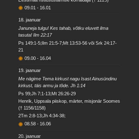
09.01
-
16.01
18. jaanuar
Januneja tulgu! Kes tahab, võtku eluvett ilma
tasuta! Ilm 22:17
Ps 149:1-5;Ilm 21:5-7;Mt 13:53-56 või Srk 24:17-
21
09.00
-
16.04
19. jaanuar
Me nägime Tema kirkust nagu Isast Ainusündinu
kirkust, täis armu ja tõde. Jh 1:14
Ps 99;Jh 7:1-13;Mt 26:26-29
Henrik, Uppsala piiskop, märter, misjonär Soomes
(† 1156/1158)
2Tm 2:8-13;Jh 4:34-38;
08.58
-
16.06
20. jaanuar