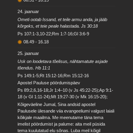
24. jaanuar
Ometi ootab Issand, et teile armu anda, ja jääb
kõrgeks, et teie peale halastada. Js 30:18
Ps 107:1-3,10-22;Rm 1:7-16;Gl 3:6-9
08.49
-
16.18
25. jaanuar
Usk on loodetava tõelisus, nähtamatute asjade
tõendus. Hb 11:1
Ps 149:1-5;Rt 15:12-16;Rm 15:12-16
Apostel Pauluse pöördumispäev
Ps 89:2,6,16-18;Jr 1:4–10 (v Js 45:22-25);Ap 9:1-
18 (v Gl 1:11-24);Mt 19:27-30 (v Mk 16:15-20);
Kõigeväeline Jumal, Sina andsid apostel
Paulusele ülesande viia evangeeliumi valgust laiali
kõikjale maailma. Me meenutame täna tema
imelist pöördumist ja palume: aita meil püsida
tema kuulutatud elu sõnas. Luba meil kõigil