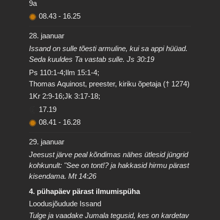
9a
08.43
-
16.25
28. jaanuar
Issand on sulle tõesti armuline, kui sa appi hüüad.
Seda kuuldes Ta vastab sulle. Js 30:19
Ps 110:1-4;Ilm 15:1-4;
Thomas Aquinost, preester, kiriku õpetaja († 1274)
1Kr 2:9-16;Jk 3:17-18;
17.19
08.41
-
16.28
29. jaanuar
Jeesust järve peal kõndimas nähes ütlesid jüngrid
kohkunult: "See on tont!? ja hakkasid hirmu pärast
kisendama. Mt 14:26
4. pühapäev pärast ilmumispüha
Loodusjõudude Issand
Tulge ja vaadake Jumala tegusid, kes on kardetav