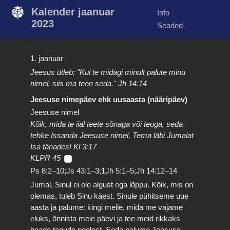
Kalender jaanuar
Info
2023
Seaded
1. jaanuar
Jeesus ütleb: "Kui te midagi minult palute minu
nimel, siis ma teen seda." Jh 14:14
Jeesuse nimepäev ehk uusaasta (nääripäev)
Jeesuse nimel
Kõik, mida te iial teete sõnaga või teoga, seda
tehke Issanda Jeesuse nimel, Tema läbi Jumalat
Isa tänades! Kl 3:17
KLPR 45
Ps 8:2–10;Js 43:1–3;1Jh 5:1–5;Jh 14:12–14
Jumal, Sinul ei ole algust ega lõppu. Kõik, mis on
olemas, tuleb Sinu käest. Sinule pühitseme uue
aasta ja palume: kingi meile, mida me vajame
eluks, õnnista meie päevi ja tee meid rikkaks
heade tegude poolest. Seda palume Jeesuse