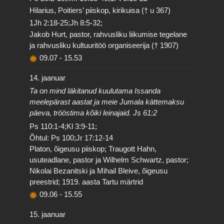
Hilarius, Poitiers’ piiskop, kirikuisa († u 367)
1Jh 2:18-25;Jh 8:5-32;
Jakob Hurt, pastor, rahvusliku liikumise tegelane
ja rahvusliku kultuuritöö organiseerija († 1907)
09.07
-
15.53
14. jaanuar
Ta on mind läkitanud kuulutama Issanda
meelepärast aastat ja meie Jumala kättemaksu
päeva, trööstima kõiki leinajaid. Js 61:2
Ps 110:1-4;Kl 3:9-11;
Õhtul: Ps 100;Jr 17:12-14
Platon, õigeusu piiskop; Traugott Hahn,
usuteadlane, pastor ja Wilhelm Schwartz, pastor;
Nikolai Bezanitski ja Mihail Bleive, õigeusu
preestrid; 1919. aasta Tartu märtrid
09.06
-
15.55
15. jaanuar