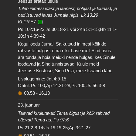
Jeesus äratab usule
Tuleb inimesi idast ja läänest, põhjast ja lõunast, ja
nad istuvad lauas Jumala riigis. Lk 13:29
KLPR 57
Ps 102:16-23;Js 30:18-21 või 2Kn 5:1-15;Hb 11:1-
10;Jh 4:39-42
Kogu loodu Jumal, Sa kutsud inimesi kõikide
rahvaste hulgast oma riiki. Lase meil Sind usus
ära tunda ja hoia meidki nende hulgas, kes Sinule
loodavad ja Sind tunnistavad. Kuule meid
Jeesuse Kristuse, Sinu Poja, meie Issanda läbi.
Lisalugemine: Jdt 4:9-15
Õhtul: Ps 100;Ap 14:21-28;Ps 100;Js 56:3-8
08.53
-
16.13
23. jaanuar
Taevad kuulutavad Tema õigust ja kõik rahvad
näevad Tema au. Ps 97:6
Ps 21:2-8,14;Js 19:19-25;Ap 3:21-27
08.51
-
16.15