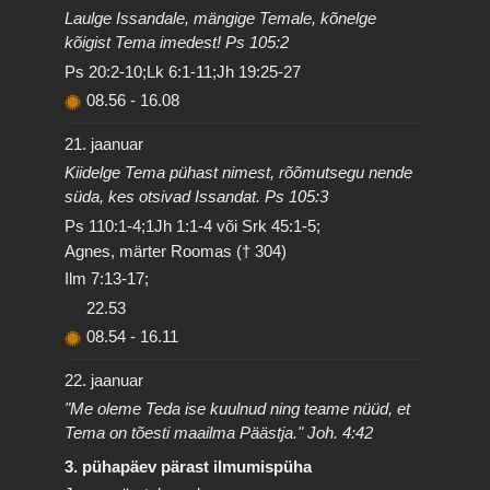
Laulge Issandale, mängige Temale, kõnelge
kõigist Tema imedest! Ps 105:2
Ps 20:2-10;Lk 6:1-11;Jh 19:25-27
08.56
-
16.08
21. jaanuar
Kiidelge Tema pühast nimest, rõõmutsegu nende
süda, kes otsivad Issandat. Ps 105:3
Ps 110:1-4;1Jh 1:1-4 või Srk 45:1-5;
Agnes, märter Roomas († 304)
Ilm 7:13-17;
22.53
08.54
-
16.11
22. jaanuar
"Me oleme Teda ise kuulnud ning teame nüüd, et
Tema on tõesti maailma Päästja." Joh. 4:42
3. pühapäev pärast ilmumispüha