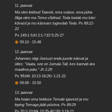
11. jaanuar
Ma olen leidnud Taaveti, oma sulase, oma püha
õliga olen ma Tema võidnud. Teda toetab mu käsi
kõvasti ja mu käsivars tugevdab Teda. Ps 89:21-
22
Ps 149:1-5;Kl 2:1-7;Ef 5:25-27
09.10
-
15.48
12. jaanuar
Johannes nägi Jeesust enda juurde tulevat ja
ütles: "Vaata, see on Jumala Tall, kes kannab ära
maailma patu." Jh 1:29
Ps 99;Mk 10:13-16;2Kr 1:21-22
09.08
-
15.50
13. jaanuar
Ma hoian oma helduse Temale igavesti ja mu
leping Temaga jääb püsima. Ps 89:29
Ps 20:2-10;Mk 10:35-40;1Pt 3:18-22