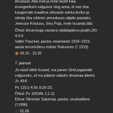
ilmutasid. Aita meil ja meie lastel käia
evangeeliumi valguses ning anna, et see üha
kaugemale maailma rahvaste sekka leviks ja
nõnda üha rohkem pimeduses olijaile paistaks.
Jeesuse Kristuse, Sinu Poja, meie Issanda läbi.
Õhtul: ilmumisaja vastava nädalapäeva psalm;2Kr
4:3-6
Valter Paucker, pastor, enamlaste 1918–1919.
aasta terrorivõimu märter Rakveres († 1919)
09.15
-
15.39
7. jaanuar
Ja nüüd ütleb Issand, ma panen Sind paganaile
valguseks, et mu pääste ulatuks ilmamaa ääreni.
Js 49:6
Ps 110:1-4;Sk 8:20-23;
Õhtul: Ps 100;Mk 1:1-11
Elmar Silvester Salumaa, pastor, usuteadlane
(†1996)
01.08