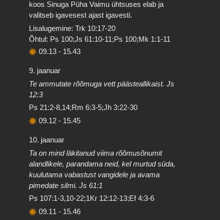
koos Sinuga Püha Vaimu ühtsuses elab ja
valitseb igavesest ajast igavesti.
Lisalugemine: Trk 10:17-20
Õhtul: Ps 100;Js 61:10-11;Ps 100;Mk 1:1-11
09.13
-
15.43
9. jaanuar
Te ammutate rõõmuga vett päästeallikaist. Js
12:3
Ps 21:2-8,14;Rm 6:3-5;Jh 3:22-30
09.12
-
15.45
10. jaanuar
Ta on mind läkitanud viima rõõmusõnumit
alandlikele, parandama neid, kel murtud süda,
kuulutama vabastust vangidele ja avama
pimedate silmi. Js 61:1
Ps 107:1-3,10-22;1Kr 12:12-13;Ef 4:3-6
09.11
-
15.46