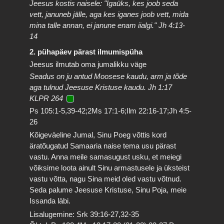
Jeesus kostis naisele: "Igaüks, kes joob seda
vett, januneb jälle, aga kes iganes joob vett, mida
mina talle annan, ei janune enam iialgi." Jh 4:13-
14
2. pühapäev pärast ilmumispüha
Jeesus ilmutab oma jumalikku väge
Seadus on ju antud Moosese kaudu, arm ja tõde
aga tulnud Jeesuse Kristuse kaudu. Jh 1:17
KLPR 264
Ps 105:1-5,39-42;2Ms 17:1-6;Ilm 22:16-17;Jh 4:5-
26
Kõigeväeline Jumal, Sinu Poeg võttis kord
äratõugatud Samaaria naise tema usu pärast
vastu. Anna meile samasugust usku, et meiegi
võiksime loota ainult Sinu armastusele ja üksteist
vastu võtta, nagu Sina meid oled vastu võtnud.
Seda palume Jeesuse Kristuse, Sinu Poja, meie
Issanda läbi.
Lisalugemine: Srk 39:16-27,32-35