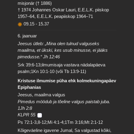
misjonär († 1886)
† 1974 Johannes Oskar Lauri, E.E.L.K. piiskop
1957–64, E.E.L.K. peapiiskop 1964–71
09.15
-
15.37
6. jaanuar
Jeesus ütleb: „Mina olen tulnud valguseks
maailma, et ükski, kes usub minusse, ei jääks
pimedusse.“ Jh 12:46
Srk 39:6-13;ilmumisaja vastava nädalapäeva
psalm;1Kn 10:1-10 (või Tb 13:9-11)
Kristuse ilmumise püha ehk kolmekuningapäev
Epiphanias
Jeesus, maailma valgus
Pimedus möödub ja tõeline valgus paistab juba.
1Jh 2:8
KLPR 55
Ps 72:1-3,8-12;Mi 4:1-4;1Tm 3:16;Mt 2:1-12
Kõigeväeline igavene Jumal, Sa valgustad kõiki,