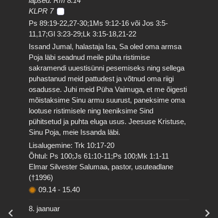
lapsed. Rm 8:14
KLPR 7
Ps 89:19-22,27-30;1Ms 9:12-16 või Jos 3:5-
11,17;Gl 3:23-29;Lk 3:15-18,21-22
Issand Jumal, halastaja Isa, Sa oled oma armsa
Poja läbi seadnud meile püha ristimise
sakramendi uuestisünni pesemiseks ning sellega
puhastanud meid pattudest ja võtnud oma riigi
osadusse. Juhi meid Püha Vaimuga, et me õigesti
mõistaksime Sinu armu suurust, paneksime oma
lootuse ristimisele ning teeniksime Sind
pühitsetud ja puhta eluga usus. Jeesuse Kristuse,
Sinu Poja, meie Issanda läbi.
Lisalugemine: Trk 10:17-20
Õhtul: Ps 100;Js 61:10-11;Ps 100;Mk 1:1-11
Elmar Silvester Salumaa, pastor, usuteadlane
(†1996)
09.14
-
15.40
8. jaanuar