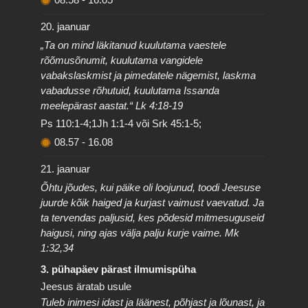
20. jaanuar
„Ta on mind läkitanud kuulutama vaestele
rõõmusõnumit, kuulutama vangidele
vabakslaskmist ja pimedatele nägemist, laskma
vabadusse rõhutuid, kuulutama Issanda
meelepärast aastat.“ Lk 4:18-19
Ps 110:1-4;1Jh 1:1-4 või Srk 45:1-5;
08.57
-
16.08
21. jaanuar
Õhtu jõudes, kui päike oli loojunud, toodi Jeesuse
juurde kõik haiged ja kurjast vaimust vaevatud. Ja
ta tervendas paljusid, kes põdesid mitmesuguseid
haigusi, ning ajas välja palju kurje vaime. Mk
1:32,34
3. pühapäev pärast ilmumispüha
Jeesus äratab usule
Tuleb inimesi idast ja läänest, põhjast ja lõunast, ja