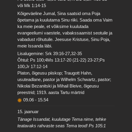
või Mk 1:14-15
Kõigeväeline Jumal, Sina saatsid oma Poja
õpetama ja kuulutama Sinu riiki. Saada oma Vaim
ka meie peale, et võiksime kuulutada
evangeeliumi vaestele, vabakssaamist seotuile ja
vabadust rõhutuile. Jeesuse Kristuse, Sinu Poja,
meie Issanda läbi.
Lisalugemine: Srk 39:16-27,32-35
Õhtul: Ps 100;4Ms 13:17-20 (21-22) 23-27;Ps
100;Jr 17:12-14
Platon, õigeusu piiskop; Traugott Hahn,
usuteadlane, pastor ja Wilhelm Schwartz, pastor;
Nikolai Bezanitski ja Mihail Bleive, õigeusu
preestrid; 1919. aasta Tartu märtrid
09.06
-
15.54
15. jaanuar
Tänage Issandat, kuulutage Tema nime, tehke
teatavaks rahvaste seas Tema teod! Ps 105:1