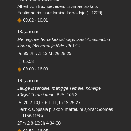
Albert von Buxhoeveden, Liivimaa piiskop,
Eestimaa ristiusustamise korraldaja († 1229)
09.02
-
16.01
18. jaanuar
Me nägime Tema kirkust nagu Isast Ainusündinu
kirkust, täis armu ja tõde. Jh 1:14
Ps 99;Jh 7:1-13;Mt 26:26-29
05.53
09.00
-
16.03
19. jaanuar
Laulge Issandale, mängige Temale, kõnelge
kõigist Tema imedest! Ps 105:2
Ps 20:2-10;Lk 6:1-11;Jh 19:25-27
Henrik, Uppsala piiskop, märter, misjonär Soomes
(† 1156/1158)
2Tm 2:8-13;Jh 4:34-38;
08.58
-
16.05