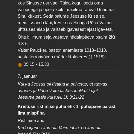
kes Sinusse usuvad. Täida kogu loodu oma
valgusega ja õpeta kõiki maailma rahvaid tundma
Sinu kirkust. Seda palume Jeesuse Kristuse,
meie Issanda läbi, kes koos Sinuga Püha Vaimu
ühtsuses elab ja valitseb igavesest ajast igavesti.
Õhtul: ilmumisaja vastava nädalapäeva psalm;2Kr
4:3-6
Valter Paucker, pastor, enamlaste 1918–1919.
aasta terrorivõimu märter Rakveres († 1919)
09.15
-
15.39
7. jaanuar
Kui ka Jeesus oli ristitud ja palvetas, et taevas
avanes ja Püha Vaim laskus ihulikul kujul
Jeesuse peale kui tuvi. Lk 3:21-22
Kristuse ristimise püha ehk 1. pühapäev pärast
ilmumispüha
Ristimise and
Keda iganes Jumala Vaim juhib, on Jumala