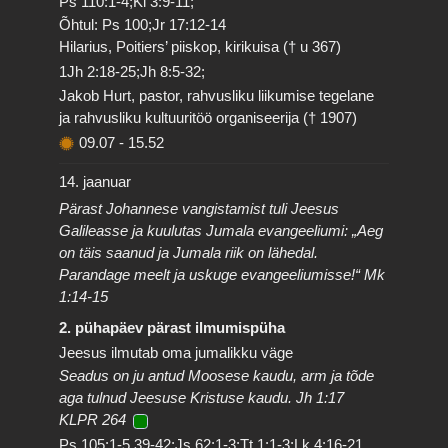
Ps 110:1-4;Kl 3:9-11;
Õhtul: Ps 100;Jr 17:12-14
Hilarius, Poitiers’ piiskop, kirikuisa († u 367)
1Jh 2:18-25;Jh 8:5-32;
Jakob Hurt, pastor, rahvusliku liikumise tegelane
ja rahvusliku kultuuritöö organiseerija († 1907)
09.07
-
15.52
14. jaanuar
Pärast Johannese vangistamist tuli Jeesus
Galileasse ja kuulutas Jumala evangeeliumi: „Aeg
on täis saanud ja Jumala riik on lähedal.
Parandage meelt ja uskuge evangeeliumisse!“ Mk
1:14-15
2. pühapäev pärast ilmumispüha
Jeesus ilmutab oma jumalikku väge
Seadus on ju antud Moosese kaudu, arm ja tõde
aga tulnud Jeesuse Kristuse kaudu. Jh 1:17
KLPR 264
Ps 105:1-5,39-42;Js 62:1-3;Tt 1:1-3;Lk 4:16-21