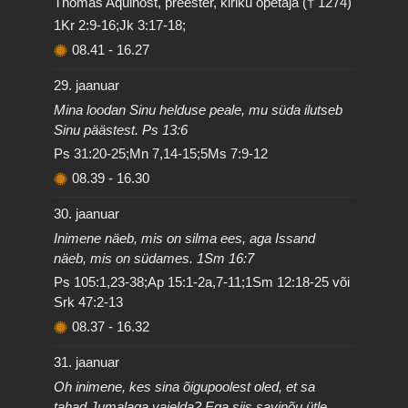
Thomas Aquinost, preester, kiriku õpetaja († 1274)
1Kr 2:9-16;Jk 3:17-18;
08.41
-
16.27
29. jaanuar
Mina loodan Sinu helduse peale, mu süda ilutseb
Sinu päästest. Ps 13:6
Ps 31:20-25;Mn 7,14-15;5Ms 7:9-12
08.39
-
16.30
30. jaanuar
Inimene näeb, mis on silma ees, aga Issand
näeb, mis on südames. 1Sm 16:7
Ps 105:1,23-38;Ap 15:1-2a,7-11;1Sm 12:18-25 või
Srk 47:2-13
08.37
-
16.32
31. jaanuar
Oh inimene, kes sina õigupoolest oled, et sa
tahad Jumalaga vaielda? Ega siis savinõu ütle