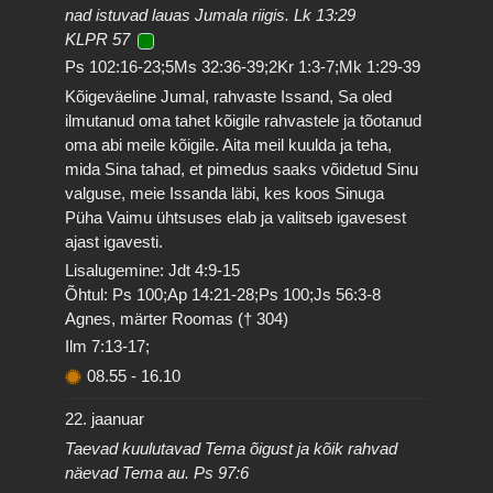
nad istuvad lauas Jumala riigis. Lk 13:29
KLPR 57
Ps 102:16-23;5Ms 32:36-39;2Kr 1:3-7;Mk 1:29-39
Kõigeväeline Jumal, rahvaste Issand, Sa oled
ilmutanud oma tahet kõigile rahvastele ja tõotanud
oma abi meile kõigile. Aita meil kuulda ja teha,
mida Sina tahad, et pimedus saaks võidetud Sinu
valguse, meie Issanda läbi, kes koos Sinuga
Püha Vaimu ühtsuses elab ja valitseb igavesest
ajast igavesti.
Lisalugemine: Jdt 4:9-15
Õhtul: Ps 100;Ap 14:21-28;Ps 100;Js 56:3-8
Agnes, märter Roomas († 304)
Ilm 7:13-17;
08.55
-
16.10
22. jaanuar
Taevad kuulutavad Tema õigust ja kõik rahvad
näevad Tema au. Ps 97:6