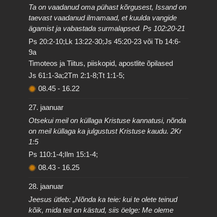
Ta on vaadanud oma pühast kõrgusest, Issand on
taevast vaadanud ilmamaad, et kuulda vangide
ägamist ja vabastada surmalapsed. Ps 102:20-21
Ps 20:2-10;Lk 13:22-30;Js 45:20-23 või Tb 14:6-
9a
Timoteos ja Tiitus, piiskopid, apostlite õpilased
Js 61:1-3a;2Tm 2:1-8;Tt 1:1-5;
08.45
-
16.22
27. jaanuar
Otsekui meil on küllaga Kristuse kannatusi, nõnda
on meil küllaga ka julgustust Kristuse kaudu. 2Kr
1:5
Ps 110:1-4;Ilm 15:1-4;
08.43
-
16.25
28. jaanuar
Jeesus ütleb: „Nõnda ka teie: kui te olete teinud
kõik, mida teil on kästud, siis öelge: Me oleme