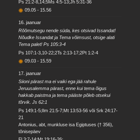
Ps 21:2-8,14;5Ms 4:5-13;Jh 5:31-36
09.05
-
15.56
16. jaanuar
Rõõmutsegu nende süda, kes otsivad Issandat!
Nõudke Issandat ja Tema võimsust, otsige alati
Tema palet! Ps 105:3-4
Ps 107:1-3,10-22;2Ts 2:13-17;2Pt 1:2-4
09.03
-
15.59
17. jaanuar
Siioni pärast ma ei vaiki ega jää rahule
Jeruusalemma pärast, enne kui tema õigus
hakkab paistma ja tema pääste põleb otsekui
tõrvik. Js 62:1
Ps 149:1-5;Ilm 21:5-7;Mt 13:53-56 või Srk 24:17-
21
Antonius, abt, munkluse isa Egiptuses († 356),
tõnisepäev
Fl 3:7-14;Mt 19:16-26;