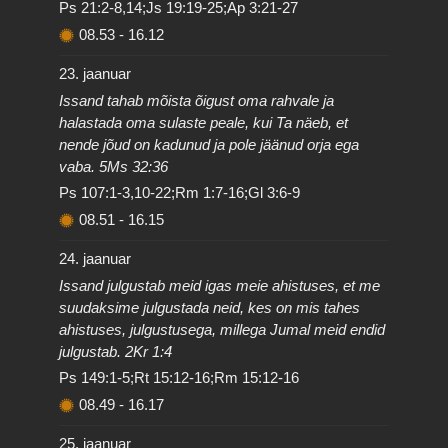
Ps 21:2-8,14;Js 19:19-25;Ap 3:21-27
08.53
-
16.12
23. jaanuar
Issand tahab mõista õigust oma rahvale ja
halastada oma sulaste peale, kui Ta näeb, et
nende jõud on kadunud ja pole jäänud orja ega
vaba. 5Ms 32:36
Ps 107:1-3,10-22;Rm 1:7-16;Gl 3:6-9
08.51
-
16.15
24. jaanuar
Issand julgustab meid igas meie ahistuses, et me
suudaksime julgustada neid, kes on mis tahes
ahistuses, julgustusega, millega Jumal meid endid
julgustab. 2Kr 1:4
Ps 149:1-5;Rt 15:12-16;Rm 15:12-16
08.49
-
16.17
25. jaanuar