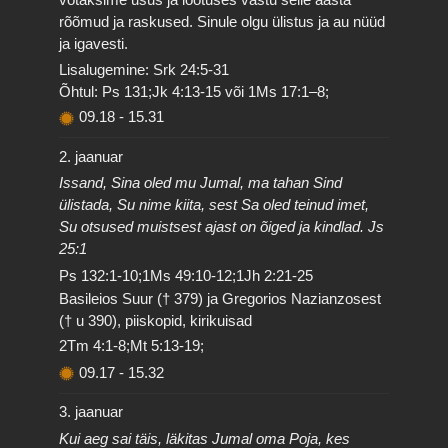
rõõmud ja raskused. Sinule olgu ülistus ja au nüüd
ja igavesti.
Lisalugemine: Srk 24:5-31
Õhtul: Ps 131;Jk 4:13-15 või 1Ms 17:1–8;
09.18
-
15.31
2. jaanuar
Issand, Sina oled mu Jumal, ma tahan Sind
ülistada, Su nime kiita, sest Sa oled teinud imet,
Su otsused muistsest ajast on õiged ja kindlad. Js
25:1
Ps 132:1-10;1Ms 49:10-12;1Jh 2:21-25
Basileios Suur († 379) ja Gregorios Nazianzosest
(† u 390), piiskopid, kirikuisad
2Tm 4:1-8;Mt 5:13-19;
09.17
-
15.32
3. jaanuar
Kui aeg sai täis, läkitas Jumal oma Poja, kes