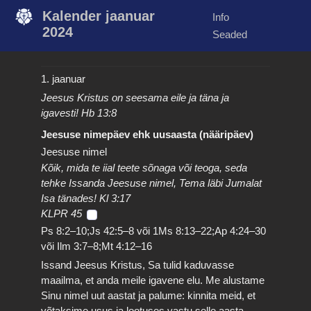
Kalender jaanuar
Info
2024
Seaded
1. jaanuar
Jeesus Kristus on seesama eile ja täna ja
igavesti! Hb 13:8
Jeesuse nimepäev ehk uusaasta (nääripäev)
Jeesuse nimel
Kõik, mida te iial teete sõnaga või teoga, seda
tehke Issanda Jeesuse nimel, Tema läbi Jumalat
Isa tänades! Kl 3:17
KLPR 45
Ps 8:2–10;Js 42:5–8 või 1Ms 8:13–22;Ap 4:24–30
või Ilm 3:7–8;Mt 4:12–16
Issand Jeesus Kristus, Sa tulid kaduvasse
maailma, et anda meile igavene elu. Me alustame
Sinu nimel uut aastat ja palume: kinnita meid, et
võtaksime usus ja lootuses vastu selle aasta