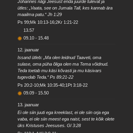
Johannes nägi Jeesust enda juurde tulevat ja
ütles: „Vaata, see on Jumala Tall, kes kannab ära
maailma patu.“ Jh 1:29
Ps 99;Mk 10:13-16;2Kr 1:21-22
13.57
09.10
-
15.48
12. jaanuar
Issand ütleb: „Ma olen leidnud Taaveti, oma
sulase, oma püha õliga olen ma Tema võidnud.
Teda toetab mu käsi kõvasti ja mu käsivars
tugevdab Teda.“ Ps 89:21-22
Ps 20:2-10;Mk 10:35-40;1Pt 3:18-22
09.09
-
15.50
13. jaanuar
Ei ole siin juuti ega kreeklast, ei ole siin orja ega
vaba, ei ole siin meest ega naist, sest te kõik olete
üks Kristuses Jeesuses. Gl 3:28