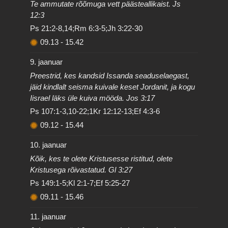
Te ammutate rõõmuga vett päästeallikaist. Js
12:3
Ps 21:2-8,14;Rm 6:3-5;Jh 3:22-30
09.13
-
15.42
9. jaanuar
Preestrid, kes kandsid Issanda seaduselaegast,
jäid kindlalt seisma kuivale keset Jordanit, ja kogu
Iisrael läks üle kuiva mööda. Jos 3:17
Ps 107:1-3,10-22;1Kr 12:12-13;Ef 4:3-6
09.12
-
15.44
10. jaanuar
Kõik, kes te olete Kristusesse ristitud, olete
Kristusega rõivastatud. Gl 3:27
Ps 149:1-5;Kl 2:1-7;Ef 5:25-27
09.11
-
15.46
11. jaanuar