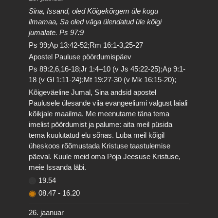
Sina, Issand, oled Kõigekõrgem üle kogu
ilmamaa, Sa oled väga ülendatud üle kõigi
jumalate. Ps 97:9
Ps 99;Ap 13:42-52;Rm 16:1-3,25-27
Apostel Pauluse pöördumispäev
Ps 89:2,6,16-18;Jr 1:4–10 (v Js 45:22-25);Ap 9:1-
18 (v Gl 1:11-24);Mt 19:27-30 (v Mk 16:15-20);
Kõigeväeline Jumal, Sina andsid apostel
Paulusele ülesande viia evangeeliumi valgust laiali
kõikjale maailma. Me meenutame täna tema
imelist pöördumist ja palume: aita meil püsida
tema kuulutatud elu sõnas. Luba meil kõigil
üheskoos rõõmustada Kristuse taastulemise
päeval. Kuule meid oma Poja Jeesuse Kristuse,
meie Issanda läbi.
19.54
08.47
-
16.20
26. jaanuar