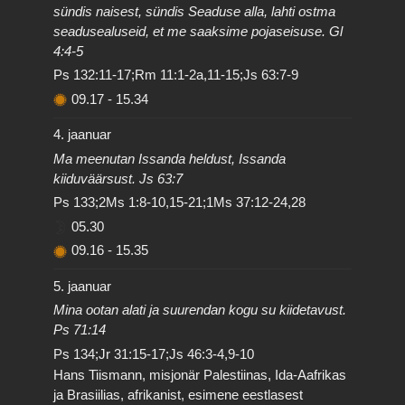
sündis naisest, sündis Seaduse alla, lahti ostma
seadusealuseid, et me saaksime pojaseisuse. Gl
4:4-5
Ps 132:11-17;Rm 11:1-2a,11-15;Js 63:7-9
09.17
-
15.34
4. jaanuar
Ma meenutan Issanda heldust, Issanda
kiiduväärsust. Js 63:7
Ps 133;2Ms 1:8-10,15-21;1Ms 37:12-24,28
05.30
09.16
-
15.35
5. jaanuar
Mina ootan alati ja suurendan kogu su kiidetavust.
Ps 71:14
Ps 134;Jr 31:15-17;Js 46:3-4,9-10
Hans Tiismann, misjonär Palestiinas, Ida-Aafrikas
ja Brasiilias, afrikanist, esimene eestlasest