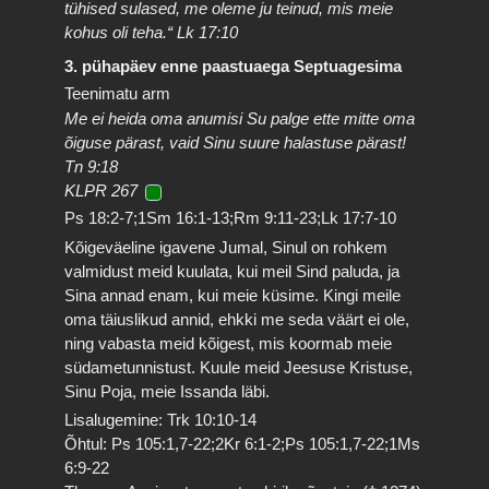
tühised sulased, me oleme ju teinud, mis meie
kohus oli teha.“ Lk 17:10
3. pühapäev enne paastuaega Septuagesima
Teenimatu arm
Me ei heida oma anumisi Su palge ette mitte oma
õiguse pärast, vaid Sinu suure halastuse pärast!
Tn 9:18
KLPR 267
Ps 18:2-7;1Sm 16:1-13;Rm 9:11-23;Lk 17:7-10
Kõigeväeline igavene Jumal, Sinul on rohkem
valmidust meid kuulata, kui meil Sind paluda, ja
Sina annad enam, kui meie küsime. Kingi meile
oma täiuslikud annid, ehkki me seda väärt ei ole,
ning vabasta meid kõigest, mis koormab meie
südametunnistust. Kuule meid Jeesuse Kristuse,
Sinu Poja, meie Issanda läbi.
Lisalugemine: Trk 10:10-14
Õhtul: Ps 105:1,7-22;2Kr 6:1-2;Ps 105:1,7-22;1Ms
6:9-22