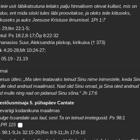
 teie usk läbikatsutuna leitaks palju hinnalisem olevat kullast, mis on
duv, ent mida siiski tules läbi proovitakse, ja oleks teile kiituseks,
rkuseks ja auks Jeesuse Kristuse ilmumisel. 1Pt 1:7
 29;Ilm 22:1-5;
tul: Ps 18:2,8-17;Õp 8:22-32
hanasios Suur, Aleksandria piiskop, kirikuisa († 373)
k 4:20-28;Mt 10:24-27;
05.19
-
21.19
 mai
esus ütles: „Ma olen teatavaks teinud Sinu nime inimestele, keda Si
lle oled andnud maailmast. Nad olid Sinu omad, ja Sina oled andnud
d mulle ning nad on pidanud Sinu sõna.“ Jh 17:6
estõusmisaja 5. pühapäev Cantate
evariigi kodanikuna maailmas
ulge Issandale uus laul, sest Ta on teinud imetegusid. Ps 98:1
LPR 115
 98:1-9;Js 32:15-20;Rm 8:9-11;Jh 17:6-10