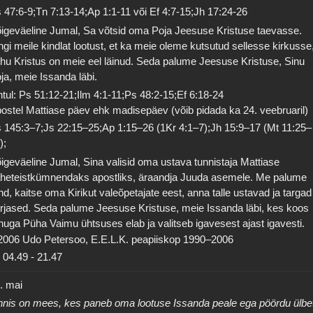
 47:6-9;Tn 7:13-14;Ap 1:1-11 või Ef 4:7-15;Jh 17:24-26
igeväeline Jumal, Sa võtsid oma Poja Jeesuse Kristuse taevasse.
ngi meile kindlat lootust, et ka meie oleme kutsutud sellesse kirkusse
hu Kristus on meie eel läinud. Seda palume Jeesuse Kristuse, Sinu
ja, meie Issanda läbi.
tul: Ps 51:12-21;Ilm 4:1-11;Ps 48:2-15;Ef 6:18-24
ostel Mattiase päev ehk madisepäev (võib pidada ka 24. veebruaril)
 145:3–7;Js 22:15–25;Ap 1:15–26 (1Kr 4:1–7);Jh 15:9–17 (Mt 11:25–
);
igeväeline Jumal, Sina valisid oma ustava tunnistaja Mattiase
heteistkümnendaks apostliks, äraandja Juuda asemele. Me palume
nd, kaitse oma Kirikut valeõpetajate eest, anna talle ustavad ja targad
rjased. Seda palume Jeesuse Kristuse, meie Issanda läbi, kes koos
nuga Püha Vaimu ühtsuses elab ja valitseb igavesest ajast igavesti.
2006 Udo Petersoo, E.E.L.K. peapiiskop 1990–2006
04.49
-
21.47
. mai
nis on mees, kes paneb oma lootuse Issanda peale ega pöördu ülbe