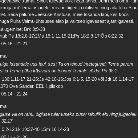
igeväeline Jumal, Sinult tulevad kõik head annid. Juhi meid oma Püh
imuga mõtlema asjadele, mis on õiged ja olulised, ning aita teha Sinu
het. Seda palume Jeesuse Kristuse, meie Issanda läbi, kes koos
nuga Püha Vaimu ühtsuses elab ja valitseb igavesest ajast igavesti.
salugemine: Brk 3:9-38
tul: Ps 18:2,8-17;2Ms 15:1-11,19-21;Ps 18:2,8-17;Õp 8:22-32
05.16
-
21.21
 mai
ulge Issandale uus laul, sest Ta on teinud imetegusid: Tema parem
si ja Tema püha käsivars on toonud Temale võidu! Ps 98:1
 136:1,11-17,21-26;Js 42:10-16;Jos 6:1-5, 15-20 või Jdt 16:1,14-17
1970 Ove Sander, EELK piiskop
05.14
-
21.24
 mai
gluse vili on rahu, õigluse tulemuseks püsiv rahulik elu ning julgeolek.
 32:17
 9:2-12;Lk 19:37-40;1Sm 16:14-23
05.11
-
21.26