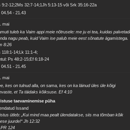
 9:2-12;2Ms 32:7-14;1Jh 5:13-15 või Srk 35:16-22a
04.54
-
21.43
. mai
muti tuleb ka Vaim appi meie nõtrusele: me ju ei tea, kuidas palvetad
nda nagu peab, kuid Vaim ise palub meie eest sõnatute ägamistega.
m 8:26
 118:1-14;Lk 11:1-4;
tul: Ps 48:2-15;Ef 6:18-24
04.51
-
21.45
. mai
e, kes on tulnud alla, on sama, kes on ka läinud üles üle kõigi
evaste, et Ta täidaks kõiksuse. Ef 4:10
istuse taevaminemise püha
endatud Issand
istus ütleb: „Kui mind maa pealt ülendatakse, siis ma tõmban kõik
ese juurde!“ Jh 12:32
LPR 124