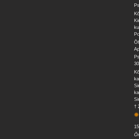
Ps
Kõ
Ki
ku
Po
Õh
Ap
Ps
30
Kõ
ka
Si
ka
Si
† 
15
Õn