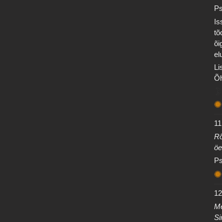
Ps
Is
tõ
õi
el
Li
Õh
11
Rõ
öe
Ps
12
Me
Si