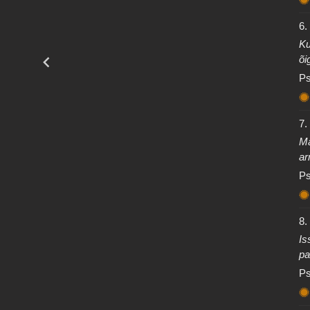
6.
Ku
õi
Ps
7.
Ma
ar
Ps
8.
Is
pa
Ps