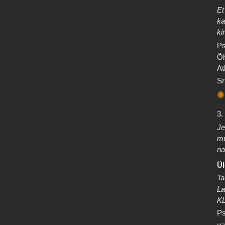
Et
ka
ki
Ps
Õh
At
Sr
3.
Je
mu
na
Ül
Ta
La
K
Ps