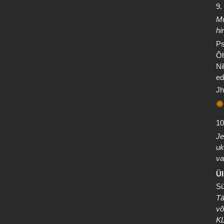
9.
Mu
hi
Ps
Õh
Ni
ed
Jh
10
Je
uk
va
Ül
Sü
Tä
võ
K