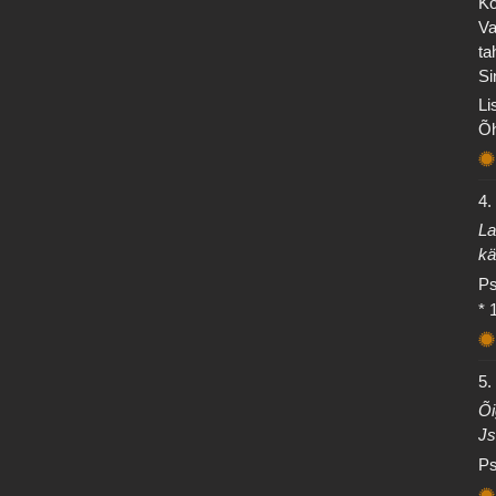
Kõ
Va
ta
Si
Li
Õh
4.
La
kä
Ps
* 
5.
Õi
Js
Ps