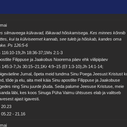
 mai
s silmaveega külvavad, lõikavad hõiskamisega. Kes minnes kõnnib
ttes, kui ta külviseemet kannab, see tuleb ja hõiskab, kandes oma
hke. Ps 126:5-6
 116:10-19;Jh 18:36-37;1Ms 2:1-3
ostlite Filippuse ja Jaakobus Noorema päev ehk viilipipäev
 145:3-7;Js 30:15–21;1Kr 4:9–15 (Ef 1:3-10);Jh 14:1-14;
igeväeline Jumal, õpeta meid tundma Sinu Poega Jeesust Kristust k
ed, tõde ja elu, aita meil käia Sinu apostlite Filippuse ja Jaakobuse
lgedes ning Sinu juurde jõuda. Seda palume Jeesuse Kristuse, meie
sanda läbi, kes koos Sinuga Püha Vaimu ühtsuses elab ja valitseb
avesest ajast igavesti.
20.23
05.22
-
21.16
 mai