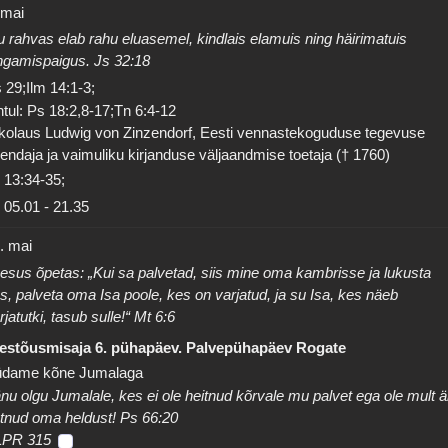
 mai
 rahvas elab rahu eluasemel, kindlais elamuis ning häirimatuis
ngamispaigus. Js 32:18
 29;Ilm 14:1-3;
tul: Ps 18:2,8-17;Tn 6:4-12
kolaus Ludwig von Zinzendorf, Eesti vennastekoguduse tegevuse
endaja ja vaimuliku kirjanduse väljaandmise toetaja († 1760)
 13:34-35;
05.01
-
21.35
. mai
esus õpetas: „Kui sa palvetad, siis mine oma kambrisse ja lukusta
s, palveta oma Isa poole, kes on varjatud, ja su Isa, kes näeb
rjatutki, tasub sulle!“ Mt 6:6
estõusmisaja 6. pühapäev. Palvepühapäev Rogate
dame kõne Jumalaga
nu olgu Jumalale, kes ei ole heitnud kõrvale mu palvet ega ole mult ä
tnud oma heldust! Ps 66:20
LPR 315