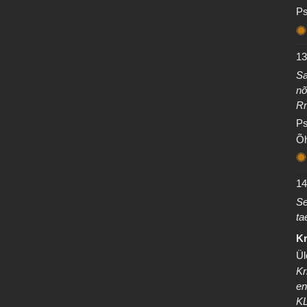
Ps
13
Sa
nõ
R
Ps
Õh
14
Se
ta
Kr
Ül
Kr
en
K