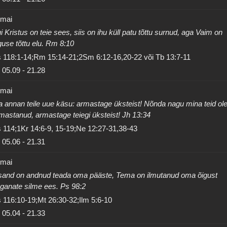
 mai
i Kristus on teie sees, siis on ihu küll patu tõttu surnud, aga Vaim on
guse tõttu elu. Rm 8:10
 118:1-14;Rm 15:14-21;2Sm 6:12-16,20-22 või Tb 13:7-11
05.09
-
21.28
 mai
 annan teile uue käsu: armastage üksteist! Nõnda nagu mina teid ol
mastanud, armastage teiegi üksteist! Jh 13:34
 114;1Kr 14:6-9, 15-19;Ne 12:27-31,38-43
05.06
-
21.31
 mai
sand on andnud teada oma pääste, Tema on ilmutanud oma õigust
ganate silme ees. Ps 98:2
 116:10-19;Mt 26:30-32;Ilm 5:6-10
05.04
-
21.33