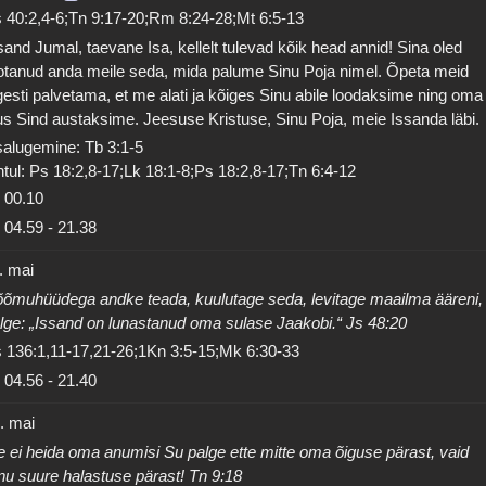
 40:2,4-6;Tn 9:17-20;Rm 8:24-28;Mt 6:5-13
sand Jumal, taevane Isa, kellelt tulevad kõik head annid! Sina oled
otanud anda meile seda, mida palume Sinu Poja nimel. Õpeta meid
gesti palvetama, et me alati ja kõiges Sinu abile loodaksime ning oma
us Sind austaksime. Jeesuse Kristuse, Sinu Poja, meie Issanda läbi.
salugemine: Tb 3:1-5
tul: Ps 18:2,8-17;Lk 18:1-8;Ps 18:2,8-17;Tn 6:4-12
00.10
04.59
-
21.38
. mai
õmuhüüdega andke teada, kuulutage seda, levitage maailma ääreni,
lge: „Issand on lunastanud oma sulase Jaakobi.“ Js 48:20
 136:1,11-17,21-26;1Kn 3:5-15;Mk 6:30-33
04.56
-
21.40
. mai
 ei heida oma anumisi Su palge ette mitte oma õiguse pärast, vaid
nu suure halastuse pärast! Tn 9:18