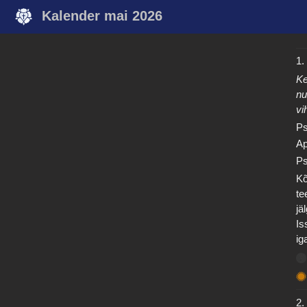
Kalender mai 2026
1.
Ke
nu
vi
Ps
Ap
Ps
Kõ
te
jä
Is
ig
2.