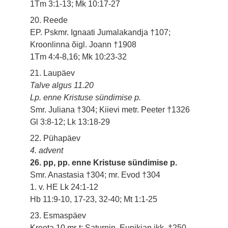
1Tm 3:1-13; Mk 10:17-27
20. Reede
EP. Pskmr. Ignaati Jumalakandja †107;
Kroonlinna õigl. Joann †1908
1Tm 4:4-8,16; Mk 10:23-32
21. Laupäev
Talve algus 11.20
Lp. enne Kristuse sündimise p.
Smr. Juliana †304; Kiievi metr. Peeter †1326
Gl 3:8-12; Lk 13:18-29
22. Pühapäev
4. advent
26. pp, pp. enne Kristuse sündimise p.
Smr. Anastasia †304; mr. Evod †304
1. v. HE Lk 24:1-12
Hb 11:9-10, 17-23, 32-40; Mt 1:1-25
23. Esmaspäev
Kreeta 10 mr-t: Saturnin, Eunikian jkk. †250