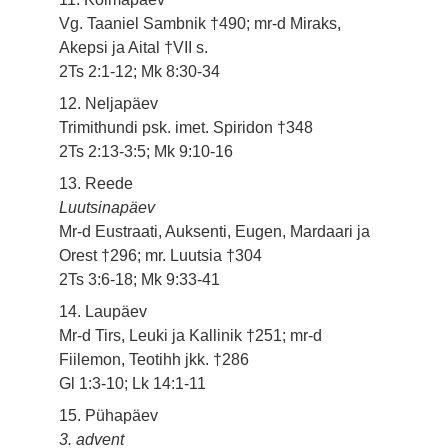
Vg. Taaniel Sambnik †490; mr-d Miraks,
Akepsi ja Aital †VII s.
2Ts 2:1-12; Mk 8:30-34
12. Neljapäev
Trimithundi psk. imet. Spiridon †348
2Ts 2:13-3:5; Mk 9:10-16
13. Reede
Luutsinapäev
Mr-d Eustraati, Auksenti, Eugen, Mardaari ja
Orest †296; mr. Luutsia †304
2Ts 3:6-18; Mk 9:33-41
14. Laupäev
Mr-d Tirs, Leuki ja Kallinik †251; mr-d
Fiilemon, Teotihh jkk. †286
Gl 1:3-10; Lk 14:1-11
15. Pühapäev
3. advent