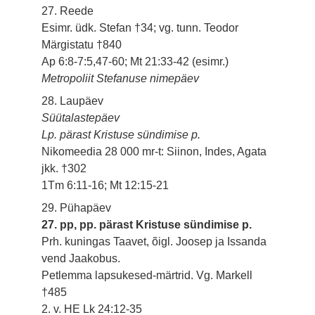
27. Reede
Esimr. üdk. Stefan †34; vg. tunn. Teodor
Märgistatu †840
Ap 6:8-7:5,47-60; Mt 21:33-42 (esimr.)
Metropoliit Stefanuse nimepäev
28. Laupäev
Süütalastepäev
Lp. pärast Kristuse sündimise p.
Nikomeedia 28 000 mr-t: Siinon, Indes, Agata
jkk. †302
1Tm 6:11-16; Mt 12:15-21
29. Pühapäev
27. pp, pp. pärast Kristuse sündimise p.
Prh. kuningas Taavet, õigl. Joosep ja Issanda
vend Jaakobus.
Petlemma lapsukesed-märtrid. Vg. Markell
†485
2. v. HE Lk 24:12-35