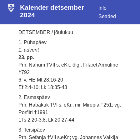
Kalender detsember
Info
2024
Seaded
DETSEMBER / jõulukuu
1. Pühapäev
1. advent
23. pp.
Prh. Nahum †VII s. eKr.; õigl. Filaret Armuline
†792
6. v. HE Mt 28:16-20
Ef 2:4-10; Lk 18:35-43
2. Esmaspäev
Prh. Habakuk †VI s. eKr.; mr. Miropia †251; vg.
Porfiiri †1991
1Ts 2:20-3:8; Lk 20:27-44
3. Teisipäev
Prh. Sefanja †VII s.eKr.; vg. Johannes Vaikija