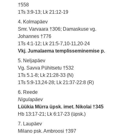
†558
1Ts 3:9-13; Lk 21:12-19
4. Kolmapäev
Smr. Varvaara †306; Damaskuse vg.
Johannes †776
1Ts 4:1-12; Lk 21:5-7,10-11,20-24
Vkj. Jumalaema templisseminemise p.
5. Neljapäev
Vg. Savva Pühitsetu †532
1Ts 5.1-8; Lk 21:28-33 (N)
1Ts 5:9-13,24-28; Lk 21:37-22:8 (R)
6. Reede
Nigulapäev
Lüükia Mürra üpsk. imet. Nikolai †345
Hb 13:17-21; Lk 6:17-23 (üpsk.)
7. Laupäev
Milano psk. Ambroosi †397