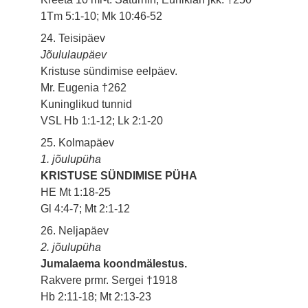
1Tm 5:1-10; Mk 10:46-52
24. Teisipäev
Jõululaupäev
Kristuse sündimise eelpäev.
Mr. Eugenia †262
Kuninglikud tunnid
VSL Hb 1:1-12; Lk 2:1-20
25. Kolmapäev
1. jõulupüha
KRISTUSE SÜNDIMISE PÜHA
HE Mt 1:18-25
Gl 4:4-7; Mt 2:1-12
26. Neljapäev
2. jõulupüha
Jumalaema koondmälestus.
Rakvere prmr. Sergei †1918
Hb 2:11-18; Mt 2:13-23