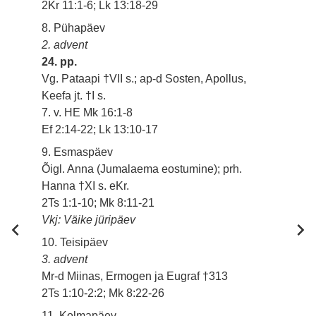
2Kr 11:1-6; Lk 13:18-29
8. Pühapäev
2. advent
24. pp.
Vg. Pataapi †VII s.; ap-d Sosten, Apollus,
Keefa jt. †I s.
7. v. HE Mk 16:1-8
Ef 2:14-22; Lk 13:10-17
9. Esmaspäev
Õigl. Anna (Jumalaema eostumine); prh.
Hanna †XI s. eKr.
2Ts 1:1-10; Mk 8:11-21
Vkj: Väike jüripäev
10. Teisipäev
3. advent
Mr-d Miinas, Ermogen ja Eugraf †313
2Ts 1:10-2:2; Mk 8:22-26
11. Kolmapäev