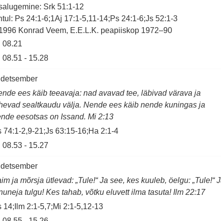
salugemine: Srk 51:1-12
tul: Ps 24:1-6;1Aj 17:1-5,11-14;Ps 24:1-6;Js 52:1-3
1996 Konrad Veem, E.E.L.K. peapiiskop 1972–90
08.21
08.51
-
15.28
 detsember
nde ees käib teeavaja: nad avavad tee, läbivad värava ja
hevad sealtkaudu välja. Nende ees käib nende kuningas ja
nde eesotsas on Issand. Mi 2:13
 74:1-2,9-21;Js 63:15-16;Ha 2:1-4
08.53
-
15.27
 detsember
im ja mõrsja ütlevad: „Tule!“ Ja see, kes kuuleb, öelgu: „Tule!“ 
nuneja tulgu! Kes tahab, võtku eluvett ilma tasuta! Ilm 22:17
 14;Ilm 2:1-5,7;Mi 2:1-5,12-13
08.55
-
15.26