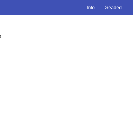
Info
Seaded
a
s