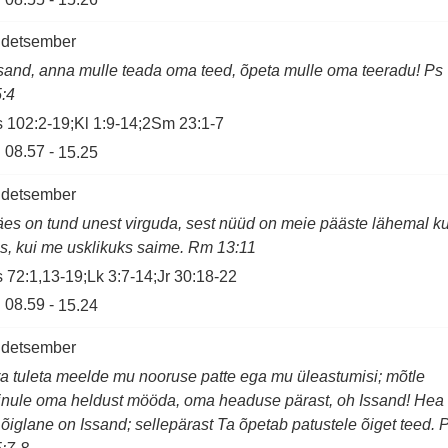
 detsember
sand, anna mulle teada oma teed, õpeta mulle oma teeradu! Ps
:4
 102:2-19;Kl 1:9-14;2Sm 23:1-7
08.57
-
15.25
 detsember
es on tund unest virguda, sest nüüd on meie pääste lähemal ku
is, kui me usklikuks saime. Rm 13:11
 72:1,13-19;Lk 3:7-14;Jr 30:18-22
08.59
-
15.24
 detsember
a tuleta meelde mu nooruse patte ega mu üleastumisi; mõtle
nule oma heldust mööda, oma headuse pärast, oh Issand! Hea
 õiglane on Issand; sellepärast Ta õpetab patustele õiget teed. 