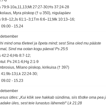
:7-8
 79:9-10a,11,13;Mt 27:27-30;Hs 37:24-28
kolaus, Myra piiskop († u 350), nigulapäev
 9:8–12;Js 61:1–3;1Tm 6:6–11;Mk 10:13–16;
09.00
-
15.24
 detsember
hi mind oma tõeteel ja õpeta mind; sest Sina oled mu pääste
mal, Sind ma ootan kogu päeva! Ps 25:5
 42:2-6;Hb 8:7-12;
tul: Ps 24:1-6;Hg 2:1-9
brosius, Milano piiskop, kirikuisa († 397)
 41:9b-13;Lk 22:24-30;
09.02
-
15.23
 detsember
esus ütles: „Kui kõik see hakkab sündima, siis tõstke oma pea j
adake üles, sest teie lunastus läheneb!“ Lk 21:28