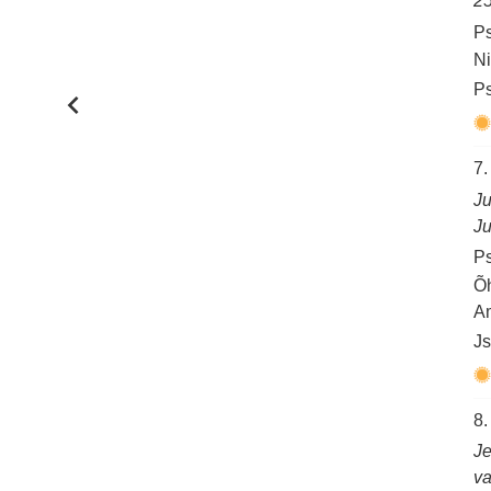
25
Ps
Ni
Ps
7.
Ju
Ju
Ps
Õh
Am
Js
8.
Je
va