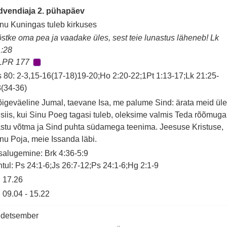
dvendiaja 2. pühapäev
nu Kuningas tuleb kirkuses
stke oma pea ja vaadake üles, sest teie lunastus läheneb! Lk
1:28
LPR 177
 80: 2-3,15-16(17-18)19-20;Ho 2:20-22;1Pt 1:13-17;Lk 21:25-
(34-36)
igeväeline Jumal, taevane Isa, me palume Sind: ärata meid üle
 siis, kui Sinu Poeg tagasi tuleb, oleksime valmis Teda rõõmuga
stu võtma ja Sind puhta südamega teenima. Jeesuse Kristuse,
nu Poja, meie Issanda läbi.
salugemine: Brk 4:36-5:9
tul: Ps 24:1-6;Js 26:7-12;Ps 24:1-6;Hg 2:1-9
17.26
09.04
-
15.22
 detsember