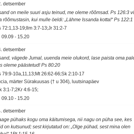
. detsember
sand on meile suuri asju teinud, me oleme rõõmsad. Ps 126:3 v
 rõõmustasin, kui mulle öeldi: „Lähme Issanda kotta!“ Ps 122:1
 72:1,13-19;Ilm 3:7-13;Jr 31:2-7
09.09
-
15.20
. detsember
sand, vägede Jumal, uuenda meie olukord, lase paista oma pal
is oleme päästetud! Ps 80:20
 79:9-10a,11,13;Mt 26:62-66;Sk 2:10-17
cia, märter Sürakuusas († u 304), luutsinapäev
k 3:1-7;2Kr 4:6-15;
09.10
-
15.20
. detsember
age pühaks kogu oma käitumisega, nii nagu on püha see, kes
id on kutsunud; sest kirjutatud on: „Olge pühad, sest mina olen
ha!“ 1Pt 1:15-16