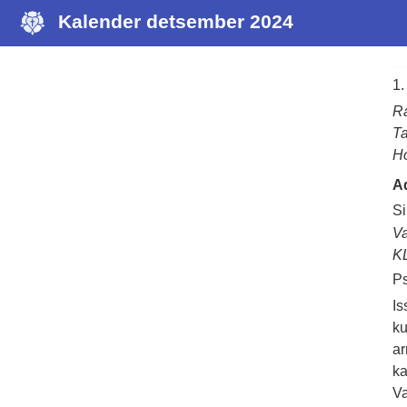
Kalender detsember 2024
1.
Ra
Ta
Ho
Ad
Si
Va
K
Ps
Is
ku
ar
ka
Va