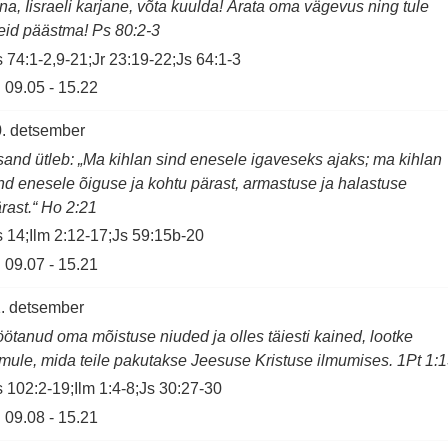
na, Iisraeli karjane, võta kuulda! Ärata oma vägevus ning tule
id päästma! Ps 80:2-3
 74:1-2,9-21;Jr 23:19-22;Js 64:1-3
09.05
-
15.22
. detsember
sand ütleb: „Ma kihlan sind enesele igaveseks ajaks; ma kihlan
nd enesele õiguse ja kohtu pärast, armastuse ja halastuse
rast.“ Ho 2:21
 14;Ilm 2:12-17;Js 59:15b-20
09.07
-
15.21
. detsember
ötanud oma mõistuse niuded ja olles täiesti kained, lootke
mule, mida teile pakutakse Jeesuse Kristuse ilmumises. 1Pt 1:
 102:2-19;Ilm 1:4-8;Js 30:27-30
09.08
-
15.21