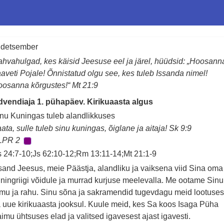
 detsember
hvahulgad, kes käisid Jeesuse eel ja järel, hüüdsid: „Hoosann
aveti Pojale! Õnnistatud olgu see, kes tuleb Issanda nimel!
osanna kõrgustes!“ Mt 21:9
vendiaja 1. pühapäev. Kirikuaasta algus
nu Kuningas tuleb alandlikkuses
ata, sulle tuleb sinu kuningas, õiglane ja aitaja! Sk 9:9
LPR 2
 24:7-10;Js 62:10-12;Rm 13:11-14;Mt 21:1-9
sand Jeesus, meie Päästja, alandliku ja vaiksena viid Sina oma
ningriigi võidule ja murrad kurjuse meelevalla. Me ootame Sinu
mu ja rahu. Sinu sõna ja sakramendid tugevdagu meid lootuse
 uue kirikuaasta jooksul. Kuule meid, kes Sa koos Isaga Püha
imu ühtsuses elad ja valitsed igavesest ajast igavesti.