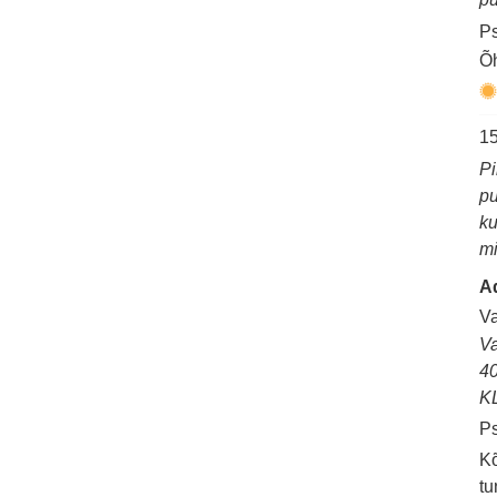
Ps
Õh
15
Pi
pu
ku
mi
A
Va
Va
40
K
Ps
Kõ
tu