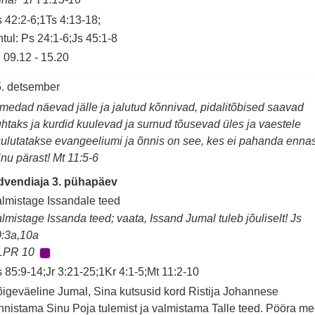
 42:2-6;1Ts 4:13-18;
tul: Ps 24:1-6;Js 45:1-8
09.12
-
15.20
. detsember
medad näevad jälle ja jalutud kõnnivad, pidalitõbised saavad
htaks ja kurdid kuulevad ja surnud tõusevad üles ja vaestele
ulutatakse evangeeliumi ja õnnis on see, kes ei pahanda ennas
nu pärast! Mt 11:5-6
dvendiaja 3. pühapäev
lmistage Issandale teed
lmistage Issanda teed; vaata, Issand Jumal tuleb jõuliselt! Js
:3a,10a
LPR 10
 85:9-14;Jr 3:21-25;1Kr 4:1-5;Mt 11:2-10
igeväeline Jumal, Sina kutsusid kord Ristija Johannese
nnistama Sinu Poja tulemist ja valmistama Talle teed. Pööra me