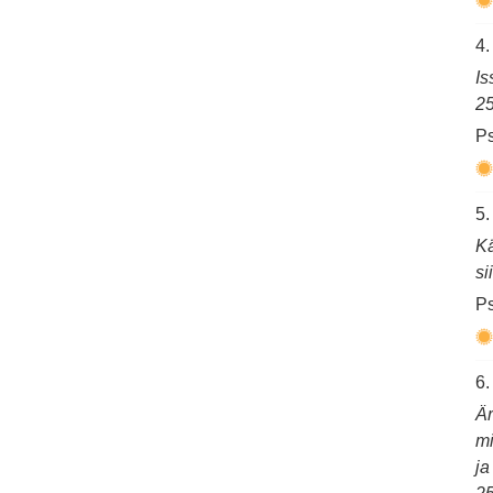
4.
Is
25
Ps
5.
Kä
si
Ps
6.
Är
mi
ja