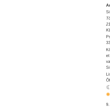
A
Si
Tõ
2
K
Ps
33
Kõ
et
va
Si
Li
Õh
9.