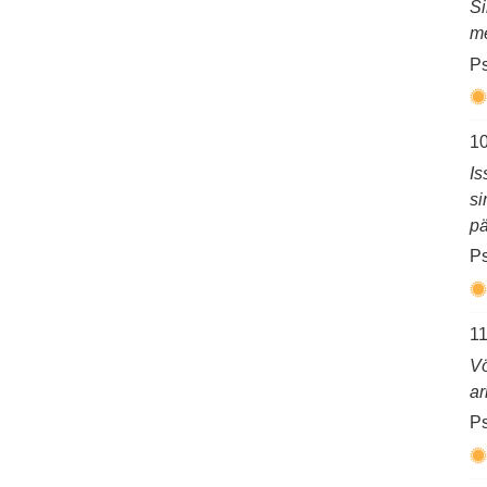
Si
me
Ps
10
Is
si
pä
Ps
11
Vö
ar
Ps