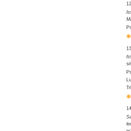
12
Is
Ma
Ps
13
Is
si
Ps
Lu
Tr
14
Sa
te
pü