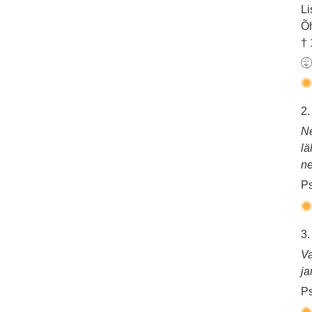
Li
Õh
† 
2.
Ne
lä
ne
Ps
3.
Va
ja
Ps