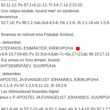
 62:11-12; Ps 97:1+6,11-12; Tt 3:4-7; Lk 2:15-20
 Uus valgus koidab, Issand meil' on sündinud.
äevamissa
 52:7-10; Ps 98:1.2-3ab,3cd-4,5-6; Hb 1:1-6; Jh 1:1-18 või 1-5,9
4
 Ilmamaa on näinud oma Päästjat, Kristust.
. detsember
. STEFANOS, ESIMÄRTER, KIRIKUPÜHA
 6:8-10,7:54-60; Ps 31:3cd-4,6ab+7c+8a,17+21ab; Mt 10:17-21
 Kui armas on Sinu tempel, Issand.
ÜHITSEMISPÄEV. SUURPÜHA
. detsember
. APOSTEL JA EVANGELIST JOHANNES, KIRIKUPÜHA
h 1:1-4; Ps 97:1-2,5-6,11-12; Jh 20:2-8
 Las rõõmustavad Issandas õiged.
ärnus v P. APOSTEL JA EVANGELIST JOHANNES, SUURPÜ
 49:1-6 või Js 52:7-10 või Js 61:1-3abc või Jr 1:4-10; Ps 97:1-2,