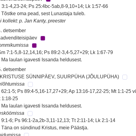
 3:1-4,23-24; Ps 25:4bc-5ab,8-9,10+14; Lk 1:57-66
 Tõstke oma pead, sest Lunastaja tuleb.
i kollekt: p. Jan Kanty, preester
. detsember
 advenditeisipäev
ommikumissa
m 7:1-5,8-12,14,16; Ps 89:2-3,4-5,27+29; Lk 1:67-79
 Ma laulan igavesti Issanda heldusest.
. detsember
 KRISTUSE SÜNNIPÄEV, SUURPÜHA (JÕULUPÜHA)
elõhtumissa
 62:1-5; Ps 89:4-5,16-17,27+29; Ap 13:16-17,22-25; Mt 1:1-25 v
 1:18-25
 Ma laulan igavesti Issanda heldusest.
esköömissa
 9:1-6; Ps 96:1-2a,2b-3,11-12,13; Tt 2:11-14; Lk 2:1-14
 Täna on sündinud Kristus, meie Päästja.
oidumissa