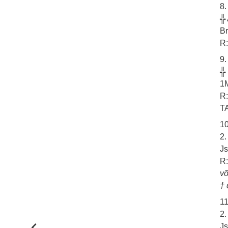
8.
╬
Br
R:
9.
╬
1M
R:
T
10
2.
Js
R:
võ
† 
11
2
Js