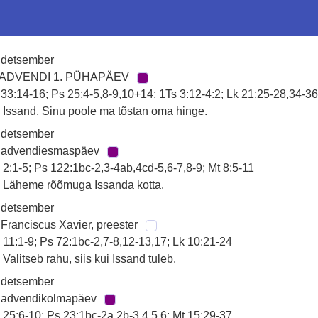
 detsember
 ADVENDI 1. PÜHAPÄEV
 33:14-16; Ps 25:4-5,8-9,10+14; 1Ts 3:12-4:2; Lk 21:25-28,34-3
 Issand, Sinu poole ma tõstan oma hinge.
 detsember
. advendiesmaspäev
 2:1-5; Ps 122:1bc-2,3-4ab,4cd-5,6-7,8-9; Mt 8:5-11
 Läheme rõõmuga Issanda kotta.
 detsember
 Franciscus Xavier, preester
 11:1-9; Ps 72:1bc-2,7-8,12-13,17; Lk 10:21-24
 Valitseb rahu, siis kui Issand tuleb.
 detsember
. advendikolmapäev
 25:6-10; Ps 23:1bc-2a,2b-3,4,5,6; Mt 15:29-37