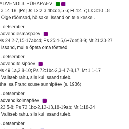
 ADVENDI 3. PÜHAPÄEV
 3:14-18; [Ps] Js 12:2-3,4bcde,5-6; Fl 4:4-7; Lk 3:10-18
 Olge rõõmsad, hõisake: Issand on teie keskel.
. detsember
. advendiesmaspäev
s 24:2-7,15-17abcd; Ps 25:4-5,6+7def,8-9; Mt 21:23-27
 Issand, mulle õpeta oma tõeteed.
. detsember
 advenditeisipäev
s 49:1a,2,8-10; Ps 72:1bc-2,3-4,7-8,17; Mt 1:1-17
 Valitseb rahu, siis kui Issand tuleb.
ha Isa Franciscuse sünnipäev (s. 1936)
. detsember
. advendikolmapäev
 23:5-8; Ps 72:1bc-2,12-13,18-19ab; Mt 1:18-24
 Valitseb rahu, siis kui Issand tuleb.
. detsember