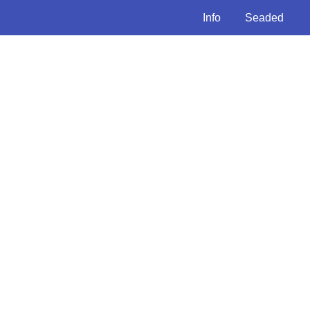
Info
Seaded
6