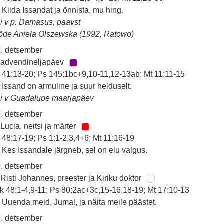
 Kiida Issandat ja õnnista, mu hing.
i v p. Damasus, paavst
õde Aniela Olszewska (1992, Ratowo)
. detsember
 advendineljapäev
 41:13-20; Ps 145:1bc+9,10-11,12-13ab; Mt 11:11-15
 Issand on armuline ja suur helduselt.
i v Guadalupe maarjapäev
. detsember
 Lucia, neitsi ja märter
 48:17-19; Ps 1:1-2,3,4+6; Mt 11:16-19
 Kes Issandale järgneb, sel on elu valgus.
. detsember
 Risti Johannes, preester ja Kiriku doktor
k 48:1-4,9-11; Ps 80:2ac+3c,15-16,18-19; Mt 17:10-13
 Uuenda meid, Jumal, ja näita meile päästet.
. detsember