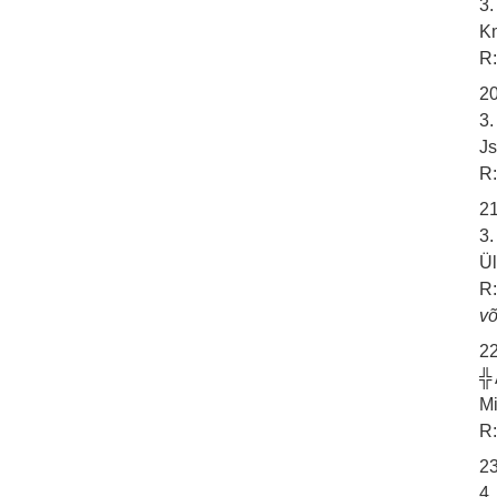
3.
Km
R:
20
3.
Js
R:
21
3.
Ül
R:
võ
22
╬
Mi
R:
23
4