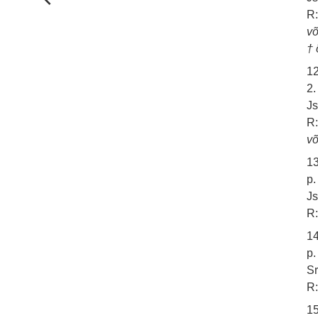
R:
võ
† 
12
2.
Js
R:
võ
13
p.
Js
R:
14
p.
Sr
R:
15