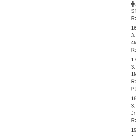
╬
Sf
R:
16
3
4M
R:
17
3.
1M
R:
Pü
18
3
Jr
R:
19