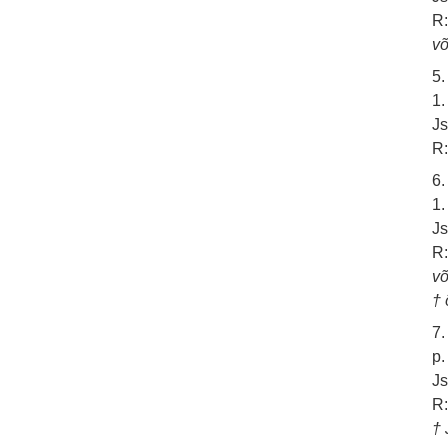
R:
võ
5.
1.
Js
R:
6.
1.
Js
R:
võ
† 
7.
p.
Js
R:
† 