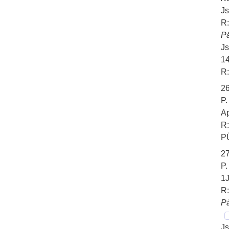
Js
R:
P
Js
1
R:
26
P
Ap
R:
P
27
P
1J
R:
P
Js