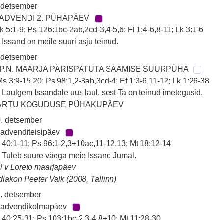
 detsember
 ADVENDI 2. PÜHAPÄEV
k 5:1-9; Ps 126:1bc-2ab,2cd-3,4-5,6; Fl 1:4-6,8-11; Lk 3:1-6
 Issand on meile suuri asju teinud.
 detsember
 P.N. MAARJA PÄRISPATUTA SAAMISE SUURPÜHA
s 3:9-15,20; Ps 98:1,2-3ab,3cd-4; Ef 1:3-6,11-12; Lk 1:26-38
 Laulgem Issandale uus laul, sest Ta on teinud imetegusid.
ARTU KOGUDUSE PÜHAKUPÄEV
. detsember
 advenditeisipäev
 40:1-11; Ps 96:1-2,3+10ac,11-12,13; Mt 18:12-14
 Tuleb suure väega meie Issand Jumal.
i v Loreto maarjapäev
diakon Peeter Valk (2008, Tallinn)
. detsember
. advendikolmapäev
 40:25-31; Ps 103:1bc-2,3-4,8+10; Mt 11:28-30