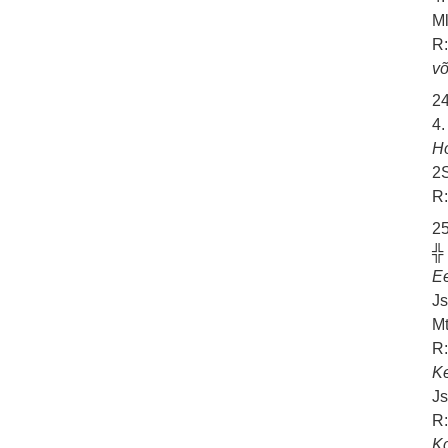
Ml
R:
võ
24
4.
H
2S
R:
25
╬
E
Js
Mt
R:
K
Js
R:
K