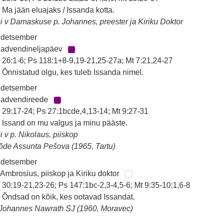
 Ma jään eluajaks / Issanda kotta.
i v Damaskuse p. Johannes, preester ja Kiriku Doktor
 detsember
 advendineljapäev
 26:1-6; Ps 118:1+8-9,19-21,25-27a; Mt 7:21,24-27
 Õnnistatud olgu, kes tuleb Issanda nimel.
 detsember
 advendireede
 29:17-24; Ps 27:1bcde,4,13-14; Mt 9:27-31
 Issand on mu valgus ja minu pääste.
i v p. Nikolaus, piiskop
õde Assunta Pešova (1965, Tartu)
 detsember
 Ambrosius, piiskop ja Kiriku doktor
 30:19-21,23-26; Ps 147:1bc-2,3-4,5-6; Mt 9:35-10:1,6-8
 Õndsad on kõik, kes ootavad Issandat.
Johannes Nawrath SJ (1960, Moravec)