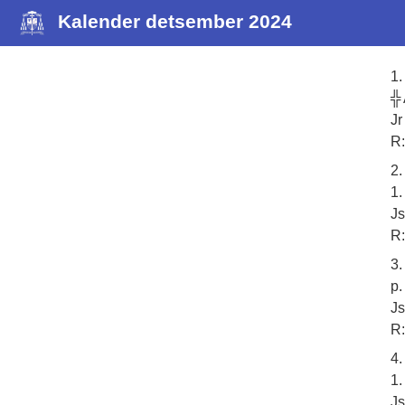
Kalender detsember 2024
1.
╬
Jr
R:
2.
1
Js
R:
3.
p.
Js
R:
4.
1
Js