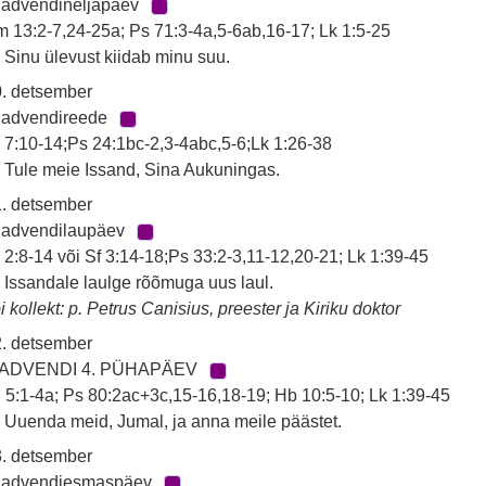
 advendineljapäev
 13:2-7,24-25a; Ps 71:3-4a,5-6ab,16-17; Lk 1:5-25
 Sinu ülevust kiidab minu suu.
. detsember
 advendireede
 7:10-14;Ps 24:1bc-2,3-4abc,5-6;Lk 1:26-38
 Tule meie Issand, Sina Aukuningas.
. detsember
 advendilaupäev
 2:8-14 või Sf 3:14-18;Ps 33:2-3,11-12,20-21; Lk 1:39-45
 Issandale laulge rõõmuga uus laul.
i kollekt: p. Petrus Canisius, preester ja Kiriku doktor
. detsember
 ADVENDI 4. PÜHAPÄEV
 5:1-4a; Ps 80:2ac+3c,15-16,18-19; Hb 10:5-10; Lk 1:39-45
 Uuenda meid, Jumal, ja anna meile päästet.
. detsember
. advendiesmaspäev