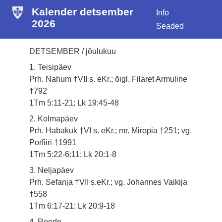
Kalender detsember
Info
2026
Seaded
DETSEMBER / jõulukuu
1. Teisipäev
Prh. Nahum †VII s. eKr.; õigl. Filaret Armuline
†792
1Tm 5:11-21; Lk 19:45-48
2. Kolmapäev
Prh. Habakuk †VI s. eKr.; mr. Miropia †251; vg.
Porfiiri †1991
1Tm 5:22-6:11; Lk 20:1-8
3. Neljapäev
Prh. Sefanja †VII s.eKr.; vg. Johannes Vaikija
†558
1Tm 6:17-21; Lk 20:9-18
4. Reede