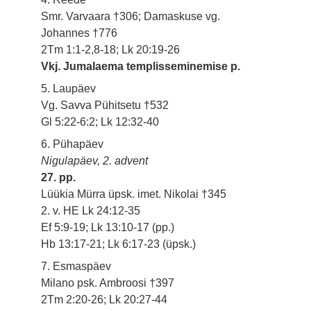
Smr. Varvaara †306; Damaskuse vg.
Johannes †776
2Tm 1:1-2,8-18; Lk 20:19-26
Vkj. Jumalaema templisseminemise p.
5. Laupäev
Vg. Savva Pühitsetu †532
Gl 5:22-6:2; Lk 12:32-40
6. Pühapäev
Nigulapäev, 2. advent
27. pp.
Lüükia Mürra üpsk. imet. Nikolai †345
2. v. HE Lk 24:12-35
Ef 5:9-19; Lk 13:10-17 (pp.)
Hb 13:17-21; Lk 6:17-23 (üpsk.)
7. Esmaspäev
Milano psk. Ambroosi †397
2Tm 2:20-26; Lk 20:27-44