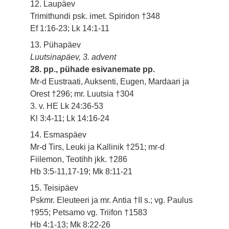
12. Laupäev
Trimithundi psk. imet. Spiridon †348
Ef 1:16-23; Lk 14:1-11
13. Pühapäev
Luutsinapäev, 3. advent
28. pp., pühade esivanemate pp.
Mr-d Eustraati, Auksenti, Eugen, Mardaari ja
Orest †296; mr. Luutsia †304
3. v. HE Lk 24:36-53
Kl 3:4-11; Lk 14:16-24
14. Esmaspäev
Mr-d Tirs, Leuki ja Kallinik †251; mr-d
Fiilemon, Teotihh jkk. †286
Hb 3:5-11,17-19; Mk 8:11-21
15. Teisipäev
Pskmr. Eleuteeri ja mr. Antia †II s.; vg. Paulus
†955; Petsamo vg. Triifon †1583
Hb 4:1-13; Mk 8:22-26