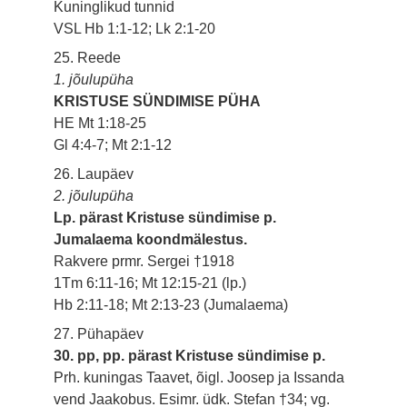
Kuninglikud tunnid
VSL Hb 1:1-12; Lk 2:1-20
25. Reede
1. jõulupüha
KRISTUSE SÜNDIMISE PÜHA
HE Mt 1:18-25
Gl 4:4-7; Mt 2:1-12
26. Laupäev
2. jõulupüha
Lp. pärast Kristuse sündimise p.
Jumalaema koondmälestus.
Rakvere prmr. Sergei †1918
1Tm 6:11-16; Mt 12:15-21 (lp.)
Hb 2:11-18; Mt 2:13-23 (Jumalaema)
27. Pühapäev
30. pp, pp. pärast Kristuse sündimise p.
Prh. kuningas Taavet, õigl. Joosep ja Issanda
vend Jaakobus. Esimr. üdk. Stefan †34; vg.