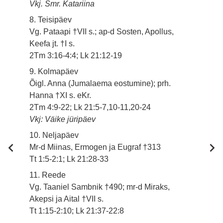
Vkj. Smr. Katariina
8. Teisipäev
Vg. Pataapi †VII s.; ap-d Sosten, Apollus,
Keefa jt. †I s.
2Tm 3:16-4:4; Lk 21:12-19
9. Kolmapäev
Õigl. Anna (Jumalaema eostumine); prh.
Hanna †XI s. eKr.
2Tm 4:9-22; Lk 21:5-7,10-11,20-24
Vkj: Väike jüripäev
10. Neljapäev
Mr-d Miinas, Ermogen ja Eugraf †313
Tt 1:5-2:1; Lk 21:28-33
11. Reede
Vg. Taaniel Sambnik †490; mr-d Miraks,
Akepsi ja Aital †VII s.
Tt 1:15-2:10; Lk 21:37-22:8