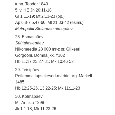
tunn. Teodor †840
5. v. HE Jh 20:11-18
Gl 1:11-19; Mt 2:13-23 (pp.)
Ap 6:8-7:5,47-60; Mt 21:33-42 (esimr.)
Metropoliit Stefanuse nimepäev
28. Esmaspäev
Süütalastepäev
Nikomeedia 28 000 mr-t: pr. Glikeeri,
Gorgooni, Domna jkk. †302
Hb 11:17-23,27-31; Mk 10:46-52
29. Teisipäev
Petlemma lapsukesed-märtrid. Vg. Markell
†485
Hb 12:25-26, 13:22-25; Mk 11:11-23
30. Kolmapäev
Mr. Aniisia †298
Jk 1:1-18; Mk 11:23-26