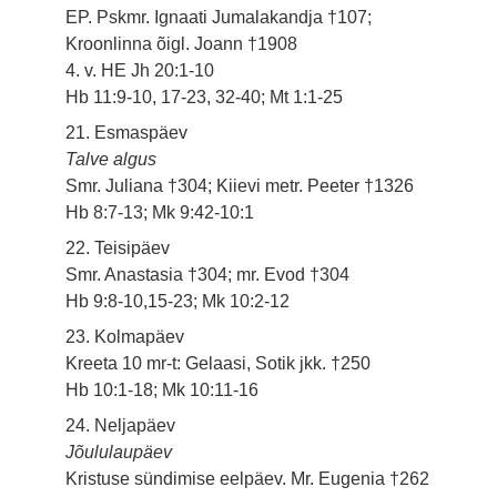
EP. Pskmr. Ignaati Jumalakandja †107;
Kroonlinna õigl. Joann †1908
4. v. HE Jh 20:1-10
Hb 11:9-10, 17-23, 32-40; Mt 1:1-25
21. Esmaspäev
Talve algus
Smr. Juliana †304; Kiievi metr. Peeter †1326
Hb 8:7-13; Mk 9:42-10:1
22. Teisipäev
Smr. Anastasia †304; mr. Evod †304
Hb 9:8-10,15-23; Mk 10:2-12
23. Kolmapäev
Kreeta 10 mr-t: Gelaasi, Sotik jkk. †250
Hb 10:1-18; Mk 10:11-16
24. Neljapäev
Jõululaupäev
Kristuse sündimise eelpäev. Mr. Eugenia †262