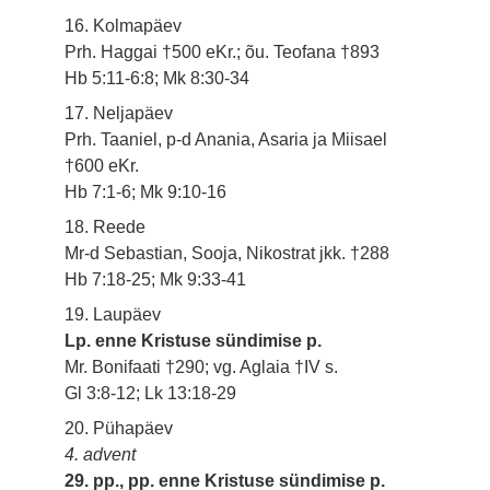
16. Kolmapäev
Prh. Haggai †500 eKr.; õu. Teofana †893
Hb 5:11-6:8; Mk 8:30-34
17. Neljapäev
Prh. Taaniel, p-d Anania, Asaria ja Miisael
†600 eKr.
Hb 7:1-6; Mk 9:10-16
18. Reede
Mr-d Sebastian, Sooja, Nikostrat jkk. †288
Hb 7:18-25; Mk 9:33-41
19. Laupäev
Lp. enne Kristuse sündimise p.
Mr. Bonifaati †290; vg. Aglaia †IV s.
Gl 3:8-12; Lk 13:18-29
20. Pühapäev
4. advent
29. pp., pp. enne Kristuse sündimise p.