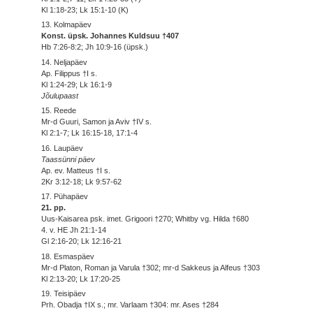
Kl 1:18-23; Lk 15:1-10 (K)
13. Kolmapäev
Konst. üpsk. Johannes Kuldsuu †407
Hb 7:26-8:2; Jh 10:9-16 (üpsk.)
14. Neljapäev
Ap. Filippus †I s.
Kl 1:24-29; Lk 16:1-9
Jõulupaast
15. Reede
Mr-d Guuri, Samon ja Aviv †IV s.
Kl 2:1-7; Lk 16:15-18, 17:1-4
16. Laupäev
Taassünni päev
Ap. ev. Matteus †I s.
2Kr 3:12-18; Lk 9:57-62
17. Pühapäev
21. pp.
Uus-Kaisarea psk. imet. Grigoori †270; Whitby vg. Hilda †680
4. v. HE Jh 21:1-14
Gl 2:16-20; Lk 12:16-21
18. Esmaspäev
Mr-d Platon, Roman ja Varula †302; mr-d Sakkeus ja Alfeus †303
Kl 2:13-20; Lk 17:20-25
19. Teisipäev
Prh. Obadja †IX s.; mr. Varlaam †304: mr. Ases †284