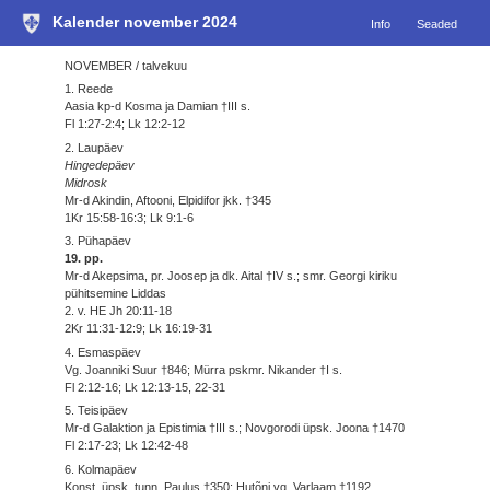
Kalender november 2024
Info
Seaded
NOVEMBER / talvekuu
1. Reede
Aasia kp-d Kosma ja Damian †III s.
Fl 1:27-2:4; Lk 12:2-12
2. Laupäev
Hingedepäev
Midrosk
Mr-d Akindin, Aftooni, Elpidifor jkk. †345
1Kr 15:58-16:3; Lk 9:1-6
3. Pühapäev
19. pp.
Mr-d Akepsima, pr. Joosep ja dk. Aital †IV s.; smr. Georgi kiriku
pühitsemine Liddas
2. v. HE Jh 20:11-18
2Kr 11:31-12:9; Lk 16:19-31
4. Esmaspäev
Vg. Joanniki Suur †846; Mürra pskmr. Nikander †I s.
Fl 2:12-16; Lk 12:13-15, 22-31
5. Teisipäev
Mr-d Galaktion ja Epistimia †III s.; Novgorodi üpsk. Joona †1470
Fl 2:17-23; Lk 12:42-48
6. Kolmapäev
Konst. üpsk. tunn. Paulus †350; Hutõni vg. Varlaam †1192