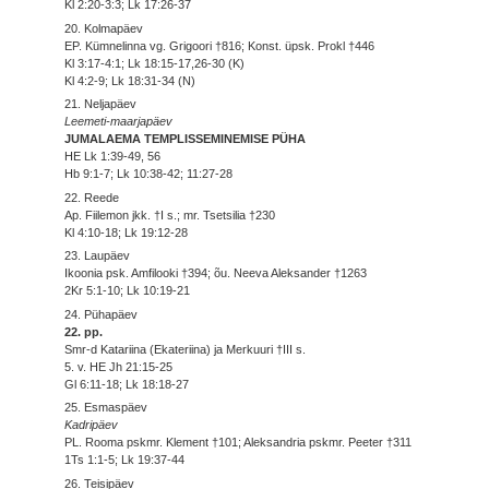
Kl 2:20-3:3; Lk 17:26-37
20. Kolmapäev
EP. Kümnelinna vg. Grigoori †816; Konst. üpsk. Prokl †446
Kl 3:17-4:1; Lk 18:15-17,26-30 (K)
Kl 4:2-9; Lk 18:31-34 (N)
21. Neljapäev
Leemeti-maarjapäev
JUMALAEMA TEMPLISSEMINEMISE PÜHA
HE Lk 1:39-49, 56
Hb 9:1-7; Lk 10:38-42; 11:27-28
22. Reede
Ap. Fiilemon jkk. †I s.; mr. Tsetsilia †230
Kl 4:10-18; Lk 19:12-28
23. Laupäev
Ikoonia psk. Amfilooki †394; õu. Neeva Aleksander †1263
2Kr 5:1-10; Lk 10:19-21
24. Pühapäev
22. pp.
Smr-d Katariina (Ekateriina) ja Merkuuri †III s.
5. v. HE Jh 21:15-25
Gl 6:11-18; Lk 18:18-27
25. Esmaspäev
Kadripäev
PL. Rooma pskmr. Klement †101; Aleksandria pskmr. Peeter †311
1Ts 1:1-5; Lk 19:37-44
26. Teisipäev