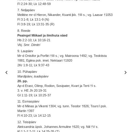
Fl 2:24-30; Lk 12:48-59
7. Neljapäev
Melitine mr-d Hieron, Nikander, Ksanti jkk. †III s.; vg. Laasar †1053
Fl 3:1-8; Lk 13:1-9 (N)
Fl 3:8-19; Lk 13:31-35 (R)
8. Reede
Peaingel Miikael ja ilmihuta väed
Hb 2:2-10; Lk 10:16-21
Vkj. Smr. Dimitri
9. Laupäev
Mr-d Onisifor ja Porfiiri †III s.; vg. Matroona †492; vg. Teoktista
†881; Egiina psk. imet. Nektaari †1920
2Kr 1:8-11; Lk 9:37-43
10. Pühapäev
Mardipäev, isadepäev
20. pp.
Ap-d Erast, Olimp, Rodion, Sosipater, Kvart ja Terti †I s.
3. v. HE Jh 20:19-31
Gl 1:11-19; Lk 10:25-37
11. Esmaspäev
Mr-d Miinas ja Vikenti †304; vg. tunn. Teodor †826; Tours’i psk.
Martin †397
Fl 4:10-23; Lk 14:12-15
12. Teisipäev
Aleksandria üpsk. Johannes Armuline †620; vg. Niil †V s.
Kl 1:1-2,7-11; Lk 14:25-35 (T)