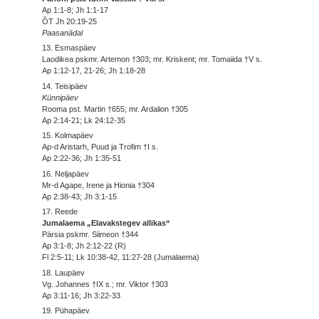
Ap 1:1-8; Jh 1:1-17
ÕT Jh 20:19-25
Paasanädal
13. Esmaspäev
Laodikea pskmr. Artemon †303; mr. Kriskent; mr. Tomaiida †V s.
Ap 1:12-17, 21-26; Jh 1:18-28
14. Teisipäev
Künnipäev
Rooma pst. Martin †655; mr. Ardalion †305
Ap 2:14-21; Lk 24:12-35
15. Kolmapäev
Ap-d Aristarh, Puud ja Trofim †I s.
Ap 2:22-36; Jh 1:35-51
16. Neljapäev
Mr-d Agape, Irene ja Hionia †304
Ap 2:38-43; Jh 3:1-15
17. Reede
Jumalaema „Elavakstegev allikas“
Pärsia pskmr. Siimeon †344
Ap 3:1-8; Jh 2:12-22 (R)
Fl 2:5-11; Lk 10:38-42, 11:27-28 (Jumalaema)
18. Laupäev
Vg. Johannes †IX s.; mr. Viktor †303
Ap 3:11-16; Jh 3:22-33
19. Pühapäev