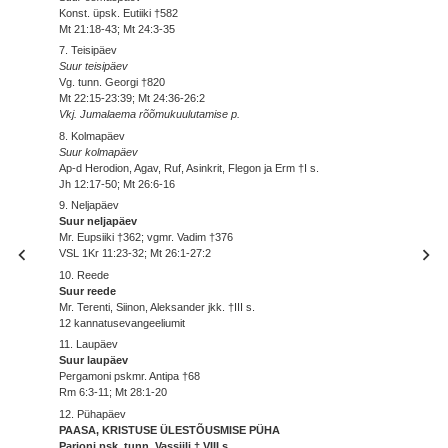
Konst. üpsk. Eutiiki †582
Mt 21:18-43; Mt 24:3-35
7. Teisipäev
Suur teisipäev
Vg. tunn. Georgi †820
Mt 22:15-23:39; Mt 24:36-26:2
Vkj. Jumalaema rõõmukuulutamise p.
8. Kolmapäev
Suur kolmapäev
Ap-d Herodion, Agav, Ruf, Asinkrit, Flegon ja Erm †I s.
Jh 12:17-50; Mt 26:6-16
9. Neljapäev
Suur neljapäev
Mr. Eupsiiki †362; vgmr. Vadim †376
VSL 1Kr 11:23-32; Mt 26:1-27:2
10. Reede
Suur reede
Mr. Terenti, Siinon, Aleksander jkk. †III s.
12 kannatusevangeeliumit
11. Laupäev
Suur laupäev
Pergamoni pskmr. Antipa †68
Rm 6:3-11; Mt 28:1-20
12. Pühapäev
PAASA, KRISTUSE ÜLESTÕUSMISE PÜHA
Parioni psk. tunn. Vassiili † VIII s.