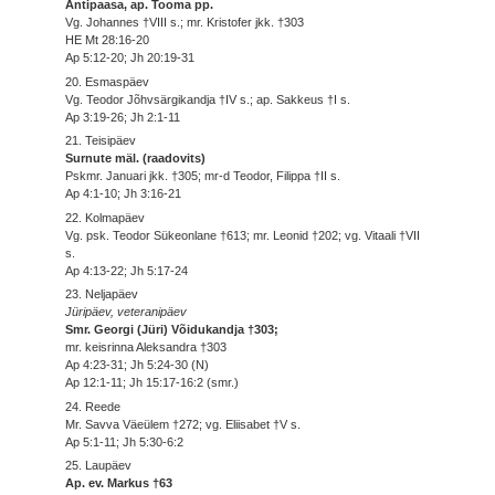
Antipaasa, ap. Tooma pp.
Vg. Johannes †VIII s.; mr. Kristofer jkk. †303
HE Mt 28:16-20
Ap 5:12-20; Jh 20:19-31
20. Esmaspäev
Vg. Teodor Jõhvsärgikandja †IV s.; ap. Sakkeus †I s.
Ap 3:19-26; Jh 2:1-11
21. Teisipäev
Surnute mäl. (raadovits)
Pskmr. Januari jkk. †305; mr-d Teodor, Filippa †II s.
Ap 4:1-10; Jh 3:16-21
22. Kolmapäev
Vg. psk. Teodor Sükeonlane †613; mr. Leonid †202; vg. Vitaali †VII
s.
Ap 4:13-22; Jh 5:17-24
23. Neljapäev
Jüripäev, veteranipäev
Smr. Georgi (Jüri) Võidukandja †303;
mr. keisrinna Aleksandra †303
Ap 4:23-31; Jh 5:24-30 (N)
Ap 12:1-11; Jh 15:17-16:2 (smr.)
24. Reede
Mr. Savva Väeülem †272; vg. Eliisabet †V s.
Ap 5:1-11; Jh 5:30-6:2
25. Laupäev
Ap. ev. Markus †63