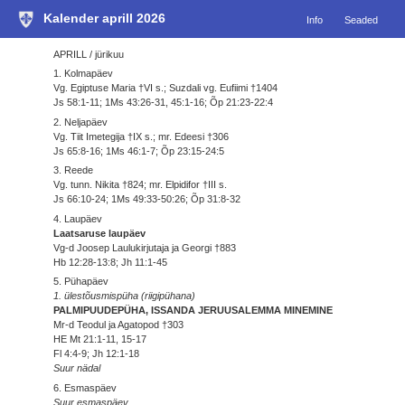
Kalender aprill 2026
Info
Seaded
APRILL / jürikuu
1. Kolmapäev
Vg. Egiptuse Maria †VI s.; Suzdali vg. Eufiimi †1404
Js 58:1-11; 1Ms 43:26-31, 45:1-16; Õp 21:23-22:4
2. Neljapäev
Vg. Tiit Imetegija †IX s.; mr. Edeesi †306
Js 65:8-16; 1Ms 46:1-7; Õp 23:15-24:5
3. Reede
Vg. tunn. Nikita †824; mr. Elpidifor †III s.
Js 66:10-24; 1Ms 49:33-50:26; Õp 31:8-32
4. Laupäev
Laatsaruse laupäev
Vg-d Joosep Laulukirjutaja ja Georgi †883
Hb 12:28-13:8; Jh 11:1-45
5. Pühapäev
1. ülestõusmispüha (riigipühana)
PALMIPUUDEPÜHA, ISSANDA JERUUSALEMMA MINEMINE
Mr-d Teodul ja Agatopod †303
HE Mt 21:1-11, 15-17
Fl 4:4-9; Jh 12:1-18
Suur nädal
6. Esmaspäev
Suur esmaspäev