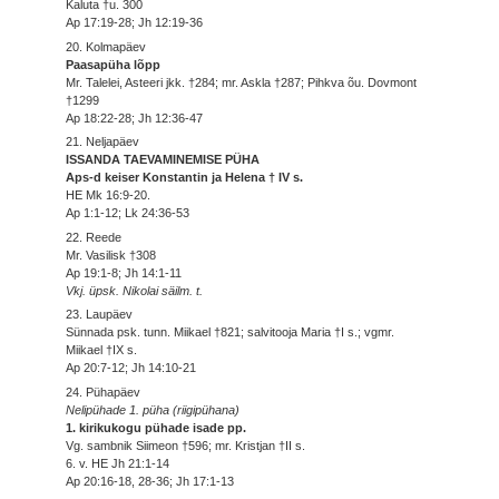
Kaluta †u. 300
Ap 17:19-28; Jh 12:19-36
20. Kolmapäev
Paasapüha lõpp
Mr. Talelei, Asteeri jkk. †284; mr. Askla †287; Pihkva õu. Dovmont
†1299
Ap 18:22-28; Jh 12:36-47
21. Neljapäev
ISSANDA TAEVAMINEMISE PÜHA
Aps-d keiser Konstantin ja Helena † IV s.
HE Mk 16:9-20.
Ap 1:1-12; Lk 24:36-53
22. Reede
Mr. Vasilisk †308
Ap 19:1-8; Jh 14:1-11
Vkj. üpsk. Nikolai säilm. t.
23. Laupäev
Sünnada psk. tunn. Miikael †821; salvitooja Maria †I s.; vgmr.
Miikael †IX s.
Ap 20:7-12; Jh 14:10-21
24. Pühapäev
Nelipühade 1. püha (riigipühana)
1. kirikukogu pühade isade pp.
Vg. sambnik Siimeon †596; mr. Kristjan †II s.
6. v. HE Jh 21:1-14
Ap 20:16-18, 28-36; Jh 17:1-13