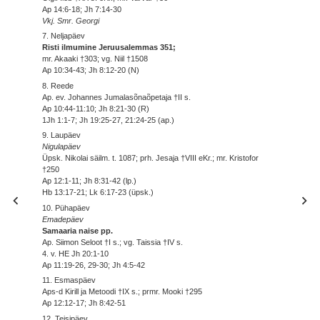
Ap 14:6-18; Jh 7:14-30
Vkj. Smr. Georgi
7. Neljapäev
Risti ilmumine Jeruusalemmas 351;
mr. Akaaki †303; vg. Niil †1508
Ap 10:34-43; Jh 8:12-20 (N)
8. Reede
Ap. ev. Johannes Jumalasõnaõpetaja †II s.
Ap 10:44-11:10; Jh 8:21-30 (R)
1Jh 1:1-7; Jh 19:25-27, 21:24-25 (ap.)
9. Laupäev
Nigulapäev
Üpsk. Nikolai säilm. t. 1087; prh. Jesaja †VIII eKr.; mr. Kristofor
†250
Ap 12:1-11; Jh 8:31-42 (lp.)
Hb 13:17-21; Lk 6:17-23 (üpsk.)
10. Pühapäev
Emadepäev
Samaaria naise pp.
Ap. Siimon Seloot †I s.; vg. Taissia †IV s.
4. v. HE Jh 20:1-10
Ap 11:19-26, 29-30; Jh 4:5-42
11. Esmaspäev
Aps-d Kirill ja Metoodi †IX s.; prmr. Mooki †295
Ap 12:12-17; Jh 8:42-51
12. Teisipäev