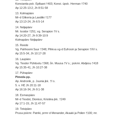
Konstantia psk. Epifaani †403; Konst. üpsk. Herman †740
Ap 12:25-13:2; Jh 8:51-58
13. Kolmapäev
Mr-d Glikeria ja Laodiiki †177
Ap 13:13-24; Jh 6:5-14
14. Neljapäev
Mr. Issidor †251; vg. Serapion †V s.
Ap 14:20-27; Jh 9:39-10:9
Kolmapäev Neljapäev
15. Reede
Vg. Pahhoomi Suur †348; Pihkva vg-d Eufrosin ja Serapion †XV s.
Ap 15:5-34; Jh 10:17-28
16. Laupäev
Vg. Teodor Pühitsetu †368; õn. Muusa †V s.; pskmr. Abdjesu †418
Ap 15:35-41; Jh 10:27-38
17. Pühapäev
Pimeda pp.
Ap. Andronik, p. Juunia jkk. †I s.
5. v. HE Jh 20:11-18
Ap 16:16-34; Jh 9:1-38
18. Esmaspäev
Mr-d Teodot, Dionissi, Kristiina jkk. †249
Ap 17:1-15; Jh 11:47-57
19. Teisipäev
Prusa pskmr. Patriki, prmr-d Menander, Akaaki ja Polien †100; mr.