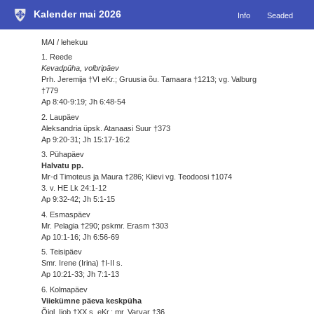
Kalender mai 2026
Info
Seaded
MAI / lehekuu
1. Reede
Kevadpüha, volbripäev
Prh. Jeremija †VI eKr.; Gruusia õu. Tamaara †1213; vg. Valburg
†779
Ap 8:40-9:19; Jh 6:48-54
2. Laupäev
Aleksandria üpsk. Atanaasi Suur †373
Ap 9:20-31; Jh 15:17-16:2
3. Pühapäev
Halvatu pp.
Mr-d Timoteus ja Maura †286; Kiievi vg. Teodoosi †1074
3. v. HE Lk 24:1-12
Ap 9:32-42; Jh 5:1-15
4. Esmaspäev
Mr. Pelagia †290; pskmr. Erasm †303
Ap 10:1-16; Jh 6:56-69
5. Teisipäev
Smr. Irene (Irina) †I-II s.
Ap 10:21-33; Jh 7:1-13
6. Kolmapäev
Viiekümne päeva keskpüha
Õigl. Iiob †XX s. eKr.; mr. Varvar †36