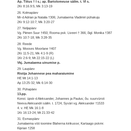
Ap. Tiitus † I s.; ap. Bartolomeuse säilm. t. VI s.
2Kr 8:16.9:5; Mk 3:13-19
26. Kolmapäev
Mr-d Adrian ja Natalia †306; Jumalaema Vladimiri pühakuju
2Kr 9:12-10:7; Mk 3:20-27
27. Neljapäev
Vg. Piimen Suur †450; Rooma psk. Liveeri † 366; õigl. Monika †387
2Kr 10:7-18; Mk 3:28-35
28. Reede
Vg. Mooses Moorlane †407
2Kr 11:5-21; Mk 4:1-9 (R)
1Kr 2:6-9; Mt 22:15-22 (L)
Vkj. Jumalaema uinumise p.
29. Laupäev
Ristija Johannese pea maharaiumine
HE Mt 14:1-13
Ap 13:25-32; Mk 6:14-30
30. Pühapäev
13.pp.
Konst. üpsk-d Aleksander, Johannes ja Paulus; õu. suurvürsti
Neeva Aleksandri säilm. t. 1724; Syväri vg. Aleksander †1533
4. v. HE Mk 16:1-8
1Kr 16:13-24; Mt 21:33-42
31. Esmaspäev
Jumalaema vöö toomine Blaherna kirikusse; Kartaago pskmr.
Kiprian †258