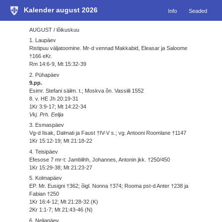
Kalender august 2026
Info
Seaded
AUGUST / lõikuskuu
1. Laupäev
Ristipuu väljatoomine. Mr-d vennad Makkabid, Eleasar ja Saloome
†166 eKr.
Rm 14:6-9, Mt 15:32-39
2. Pühapäev
9.pp.
Esimr. Stefani säilm. t.; Moskva õn. Vassiili 1552
8. v. HE Jh 20:19-31
1Kr 3:9-17; Mt 14:22-34
Vkj. Prh. Eelija
3. Esmaspäev
Vg-d Iisak, Dalmati ja Faust †IV-V s.; vg. Antooni Roomlane †1147
1Kr 15:12-19; Mt 21:18-22
4. Teisipäev
Efesose 7 mr-t: Jamblihh, Johannes, Antonin jkk. †250/450
1Kr 15:29-38; Mt 21:23-27
5. Kolmapäev
EP. Mr. Eusigni †362; õigl. Nonna †374; Rooma pst-d Anter †238 ja
Fabian †250
1Kr 16:4-12; Mt 21:28-32 (K)
2Kr 1:1-7; Mt 21:43-46 (N)
6. Neljapäev