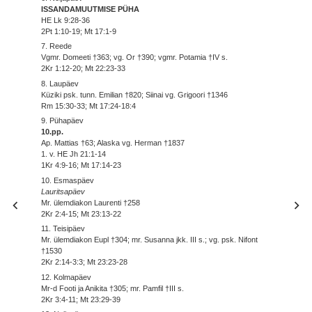
ISSANDAMUUTMISE PÜHA
HE Lk 9:28-36
2Pt 1:10-19; Mt 17:1-9
7. Reede
Vgmr. Domeeti †363; vg. Or †390; vgmr. Potamia †IV s.
2Kr 1:12-20; Mt 22:23-33
8. Laupäev
Küziki psk. tunn. Emilian †820; Siinai vg. Grigoori †1346
Rm 15:30-33; Mt 17:24-18:4
9. Pühapäev
10.pp.
Ap. Mattias †63; Alaska vg. Herman †1837
1. v. HE Jh 21:1-14
1Kr 4:9-16; Mt 17:14-23
10. Esmaspäev
Lauritsapäev
Mr. ülemdiakon Laurenti †258
2Kr 2:4-15; Mt 23:13-22
11. Teisipäev
Mr. ülemdiakon Eupl †304; mr. Susanna jkk. III s.; vg. psk. Nifont
†1530
2Kr 2:14-3:3; Mt 23:23-28
12. Kolmapäev
Mr-d Footi ja Anikita †305; mr. Pamfil †III s.
2Kr 3:4-11; Mt 23:29-39