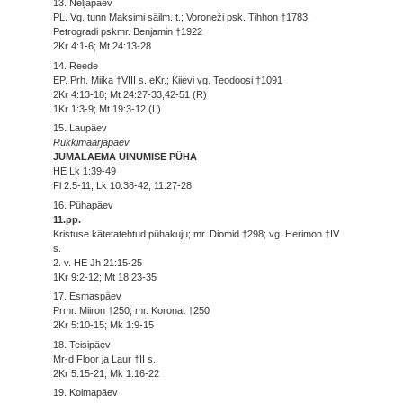
13. Neljapäev
PL. Vg. tunn Maksimi säilm. t.; Voroneži psk. Tihhon †1783;
Petrogradi pskmr. Benjamin †1922
2Kr 4:1-6; Mt 24:13-28
14. Reede
EP. Prh. Miika †VIII s. eKr.; Kiievi vg. Teodoosi †1091
2Kr 4:13-18; Mt 24:27-33,42-51 (R)
1Kr 1:3-9; Mt 19:3-12 (L)
15. Laupäev
Rukkimaarjapäev
JUMALAEMA UINUMISE PÜHA
HE Lk 1:39-49
Fl 2:5-11; Lk 10:38-42; 11:27-28
16. Pühapäev
11.pp.
Kristuse kätetatehtud pühakuju; mr. Diomid †298; vg. Herimon †IV
s.
2. v. HE Jh 21:15-25
1Kr 9:2-12; Mt 18:23-35
17. Esmaspäev
Prmr. Miiron †250; mr. Koronat †250
2Kr 5:10-15; Mk 1:9-15
18. Teisipäev
Mr-d Floor ja Laur †II s.
2Kr 5:15-21; Mk 1:16-22
19. Kolmapäev