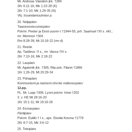
Mr. Andreas Väeülem jkk. †284
2Kr 6:11-16; Mk 1:23-28 (K)
2Kr 7:1-10; Mk 1:29-35 (N)
Vkj. Issandamuutmise p.
20. Neljapäev
Taasiseseisvumispäev
Pskmr. Peeter ja Eesti uusmr-t †1944-55; prh. Saamuel †XI s. eKr.;
mr. Memnon †304
Rm 8:28-39; Mt 10:16-22 (mr-d)
21. Reede
Ap. Taddeus †I s.; mr. Vassa †IV s.
2Kr 7:10-16; Mk 2:18-22
22. Laupäev
Mr. Agatonik jkk. †305; Riia psk. Filaret †1866
1Kr 1:26-29; Mt 20:29-34
23. Pühapäev
Kommunismi ja natsismi ohvrite mälestuspäev
12.pp.
PL. Mr. Lupp †306; Lyoni pskmr. Irinei †202
3. v. HE Mt 28:16-20
1Kr 15:1-11; Mt 19:16-26
24. Esmaspäev
Pärtlipäev
Pskmr. Eutiiki † I s.; aps. Etoolia Kosma †1779
2Kr 8:7-15; Mk 3:6-12
25. Teisipäev