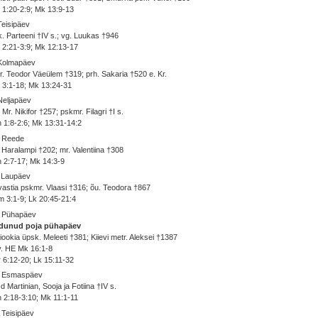
 1:20-2:9; Mk 13:9-13
Teisipäev
. Parteeni †IV s.; vg. Luukas †946
 2:21-3:9; Mk 12:13-17
 Kolmapäev
. Teodor Väeülem †319; prh. Sakaria †520 e. Kr.
 3:1-18; Mk 13:24-31
Neljapäev
 Mr. Nikifor †257; pskmr. Filagri †I s.
 1:8-2:6; Mk 13:31-14:2
. Reede
 Haralampi †202; mr. Valentiina †308
 2:7-17; Mk 14:3-9
. Laupäev
astia pskmr. Vlaasi †316; õu. Teodora †867
 3:1-9; Lk 20:45-21:4
. Pühapäev
dunud poja pühapäev
iookia üpsk. Meleeti †381; Kiievi metr. Aleksei †1387
v. HE Mk 16:1-8
 6:12-20; Lk 15:11-32
. Esmaspäev
d Martinian, Sooja ja Fotiina †IV s.
 2:18-3:10; Mk 11:1-11
 Teisipäev