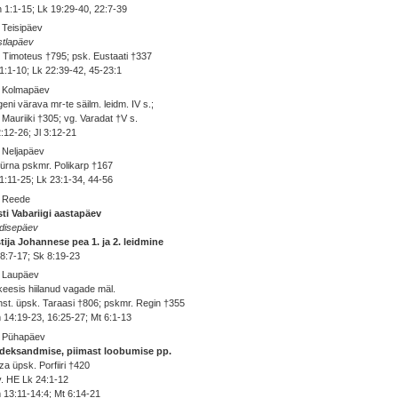
 1:1-15; Lk 19:29-40, 22:7-39
 Teisipäev
stlapäev
 Timoteus †795; psk. Eustaati †337
1:1-10; Lk 22:39-42, 45-23:1
. Kolmapäev
eni värava mr-te säilm. leidm. IV s.;
 Mauriiki †305; vg. Varadat †V s.
2:12-26; Jl 3:12-21
 Neljapäev
rna pskmr. Polikarp †167
1:11-25; Lk 23:1-34, 44-56
. Reede
ti Vabariigi aastapäev
disepäev
tija Johannese pea 1. ja 2. leidmine
8:7-17; Sk 8:19-23
. Laupäev
eesis hiilanud vagade mäl.
st. üpsk. Taraasi †806; pskmr. Regin †355
14:19-23, 16:25-27; Mt 6:1-13
. Pühapäev
deksandmise, piimast loobumise pp.
a üpsk. Porfiiri †420
v. HE Lk 24:1-12
13:11-14:4; Mt 6:14-21