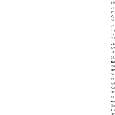
3Jh
21.
Va
Vg.
Jd 
22
Eug
mr.
Jl 
23.
Smü
Jd 
24
Ees
Ma
Ris
Sk 
25
Ask
Kon
Rm 
26
An
Gaz
3. 
Rm 