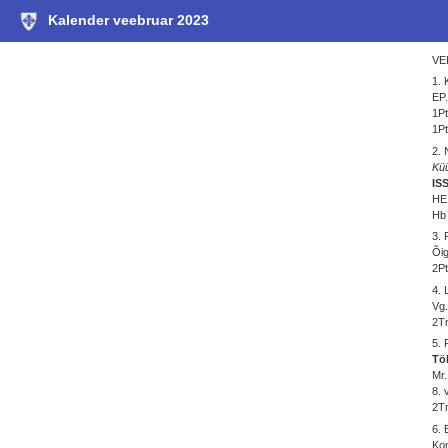
Kalender veebruar 2023
VE
1.
EP.
1Pt
1Pt
2. 
Küü
IS
HE
Hb 
3.
Õig
2Pt
4.
Vg.
2Tm
5.
Töl
Mr.
8. 
2Tm
6.
Kon