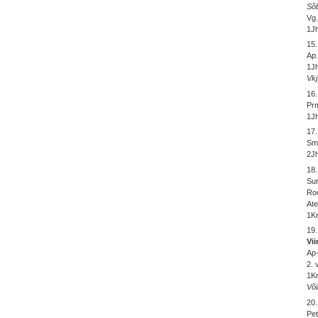
Sõ
Vg.
1Jh
15
Ap.
1Jh
Vkj
16.
Prm
1Jh
17
Smr
2Jh
18
Sur
Ro
Ate
1Kr
19
Vi
Ap-
2. 
1Kr
Või
20
Pet