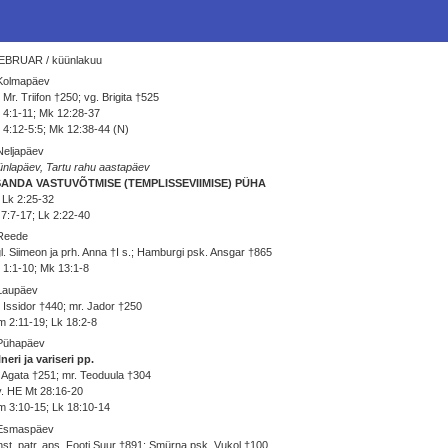
EBRUAR / küünlakuu
 Kolmapäev
 Mr. Triifon †250; vg. Brigita †525
 4:1-11; Mk 12:28-37
 4:12-5:5; Mk 12:38-44 (N)
Neljapäev
nlapäev, Tartu rahu aastapäev
SANDA VASTUVÕTMISE (TEMPLISSEVIIMISE) PÜHA
 Lk 2:25-32
7:7-17; Lk 2:22-40
 Reede
l. Siimeon ja prh. Anna †I s.; Hamburgi psk. Ansgar †865
 1:1-10; Mk 13:1-8
 Laupäev
 Issidor †440; mr. Jador †250
 2:11-19; Lk 18:2-8
 Pühapäev
neri ja variseri pp.
 Agata †251; mr. Teoduula †304
v. HE Mt 28:16-20
 3:10-15; Lk 18:10-14
 Esmaspäev
st. patr. aps. Footi Suur †891; Smürna psk. Vukol †100