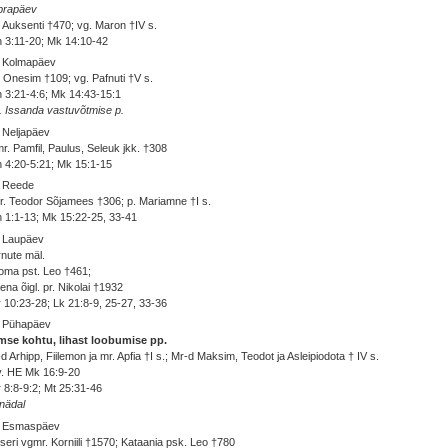
brapäev
 Auksenti †470; vg. Maron †IV s.
 3:11-20; Mk 14:10-42
. Kolmapäev
 Onesim †109; vg. Pafnuti †V s.
 3:21-4:6; Mk 14:43-15:1
. Issanda vastuvõtmise p.
 Neljapäev
r. Pamfil, Paulus, Seleuk jkk. †308
 4:20-5:21; Mk 15:1-15
. Reede
. Teodor Sõjamees †306; p. Mariamne †I s.
 1:1-13; Mk 15:22-25, 33-41
. Laupäev
nute mäl.
oma pst. Leo †461;
ena õigl. pr. Nikolai †1932
 10:23-28; Lk 21:8-9, 25-27, 33-36
. Pühapäev
imse kohtu, lihast loobumise pp.
d Arhipp, Fiilemon ja mr. Apfia †I s.; Mr-d Maksim, Teodot ja Asleipiodota † IV s.
v. HE Mk 16:9-20
 8:8-9:2; Mt 25:31-46
nädal
. Esmaspäev
seri vgmr. Korniili †1570; Kataania psk. Leo †780