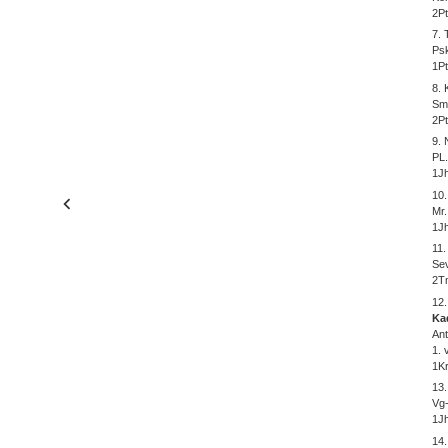
2Pt
7. 
Psk
1Pt
8.
Smr
2Pt
9. 
PL.
1Jh
10
Mr.
1Jh
11
Sev
2Tm
12
Ka
Ant
1. 
1Kr
13
Vg-
1Jh
14.