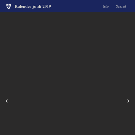
Kalender juuli 2019
Info
Seaded