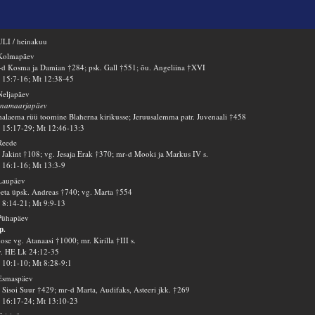
LI / heinakuu
 Kolmapäev
d Kosma ja Damian †284; psk. Gall †551; õu. Angeliina †XVI
15:7-16; Mt 12:38-45
Neljapäev
inamaarjapäev
alaema rüü toomine Blaherna kirikusse; Jeruusalemma patr. Juvenaali †458
15:17-29; Mt 12:46-13:3
Reede
 Jakint †108; vg. Jesaja Erak †370; mr-d Mooki ja Markus IV s.
16:1-16; Mt 13:3-9
Laupäev
eta üpsk. Andreas †740; vg. Marta †554
8:14-21; Mt 9:9-13
Pühapäev
p.
ose vg. Atanaasi †1000; mr. Kirilla †III s.
v. HE Lk 24:12-35
10:1-10; Mt 8:28-9:1
Esmaspäev
 Sisoi Suur †429; mr-d Marta, Audifaks, Asteeri jkk. †269
16:17-24; Mt 13:10-23