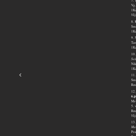
7. 
Vg.
1Kr
Vkj
8.
Smr
1Kr
9. 
Tao
1Kr
10.
Sei
Nik
1Kr
11.
Smr
Rm 
12.
6.p
Mr-
5. 
Rm 
Vkj
13
Mar
Pea