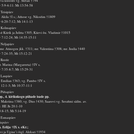
va kloostri vg. Stefan †794
 5:9-6:11: Mt 13:54-58
 Teisipäev
 Akila †I s.; Athose vg. Nikodim †1809
 6:20-7:12; Mt 14:1-13
. Kolmapäev
d Kiirik ja Julitta †305; Kiievi õu. Vladimir †1015
 7:12-24; Mt 14:35-15:11
 Neljapäev
mr. Atinogen jkk. †311; mr. Valentiina †308; mr. Juulia †440
 7:24-35; Mt 15:12-21
 Reede
. Marina (Margareeta) †IV s.
 7:35-8:7; Mt 15:29-31
 Laupäev
 Emilian †363; vg. Pambo †IV s.
12:1-3; Mt 10:37-11:1
 Pühapäev
pp., 4. kirikukogu pühade isade pp.
 Makriina †380; vg. Dius †430; Saarovi vg. Serafimi säilm. av.
v. HE Jh 20:1-10
3:8-15; Mt 5:14-19
. Esmaspäev
iapäev
. Eelija †IX s. eKr.;
vi ja Ugine’i õigl. Aleksei †1934