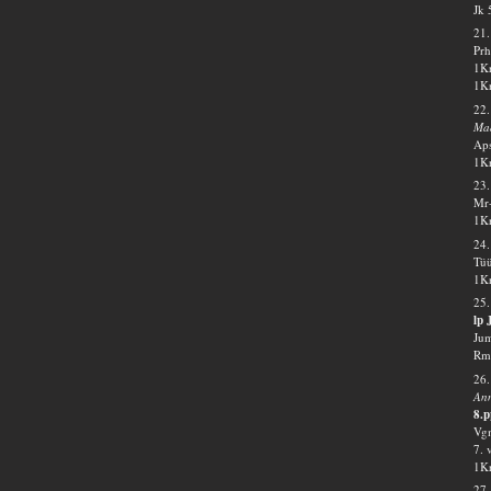
Jk 
21.
Prh
1Kr
1Kr
22
Ma
Aps
1Kr
23.
Mr-
1Kr
24.
Tüü
1Kr
25.
lp 
Jum
Rm 
26.
An
8.p
Vgm
7. 
1Kr
27