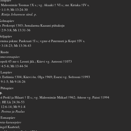
Teisipäev
 Maleonimäe Toomas †X s.; vg. Akaaki † VI s.; mr. Kiriaka †IV s.
 1:1-9; Mt 13:24-30
. Ristija Johannese sünd. p.
 Kolmapäev
. Prokoopi †303; Jumalaema Kaasani pühakuju
 2:9-3:8; Mt 13:31-36
Neljapäev
rmina pskmr. Pankraati †I s.; vgmr-d Patermuti ja Kopri †IV s.
 3:18-23; Mt 13:36-43
 Reede
tsmevennapäev
opoli 45 mr-t: Leonti jkk.; Kiievi vg. Antooni †1073
 4:5-8; Mt 13:44-54
 Laupäev
. Eufiimia †304; Kiievi õu. Olga †969; Essexi vg. Sofrooni †1993
9:1-5; Mt 9:18-26
 Pühapäev
p.
d Prokl ja Hilaari † II s.; vg. Maleonimäe Miikael †962; Athose vg. Paissi †1994
v. HE Lk 24:36-53
12:6-14; Mt 9:1-8
. Peetrus ja Paulus
. Esmaspäev
eta-karusepäev
ingel Kaabriel;