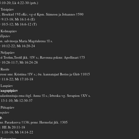
5:10-20; Lk 4:22-30 (prh.)
 Teisipäev
. Hesekiel †VI eKr.; vg-d Kpm. Siimeon ja Johannes †590
 9:13-18; Mt 16:1-6 (E)
 10:5-12; Mt 16:6-12 (T)
. Kolmapäev
dlipäev
n. salvitooja Maria Magdaleena †I s.
 10:12-22; Mt 16:20-24
 Neljapäev
d Trofim,Teofil jkk. †IV s.; Ravenna pskmr. Apollinari †75
 10:28-11:7; Mt 16:24-28
 Reede
rose smr. Kristiina †IV s.; õu. kannatajad Boriss ja Gleb †1015
 11:8-22; Mt 17:10-18
 Laupäev
Jaagupipäev
alasünnitaja ema õigl. Anna †I s.; Irboska vg. Serapion †XV s.
13:1-10; Mt 12:30-37
 Pühapäev
nepäev
p.
r. Paraskeeva †138; prmr. Hermolai jkk. †305
v. HE Jh 20:11-18
 1:10-18; Mt 14:14-22
. Esmaspäev