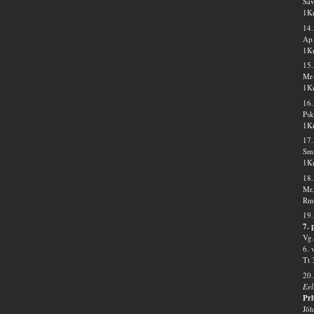
Sav
1Kr
14.
Ap.
1Kr
15
Mr-
1Kr
16.
Psk
1Kr
17.
Smr
1Kr
18.
Mr.
Rm 
19.
7. 
Vg.
6. 
Tt 
20
Eel
Prh
Jõh