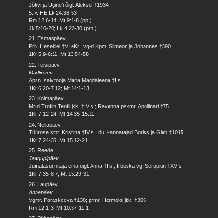
Jõhvi ja Ugine’i õigl. Aleksei †1934
5. v. HE Lk 24:36-53
Rm 12:6-14; Mt 9:1-8 (pp.)
Jk 5:10-20; Lk 4:22-30 (prh.)
21. Esmaspäev
Prh. Hesekiel †VI eKr.; vg-d Kpm. Siimeon ja Johannes †590
1Kr 5:9-6:11; Mt 13:54-58
22. Teisipäev
Madlipäev
Apsn. salvitooja Maria Magdaleena †I s.
1Kr 6:20-7:12; Mt 14:1-13
23. Kolmapäev
Mr-d Trofim,Teofil jkk. †IV s.; Ravenna pskmr. Apollinari †75
1Kr 7:12-24; Mt 14:35-15:11
24. Neljapäev
Tüürose smr. Kristiina †IV s.; õu. kannatajad Boriss ja Gleb †1015
1Kr 7:24-35; Mt 15:12-21
25. Reede
Jaagupipäev
Jumalasünnitaja ema õigl. Anna †I s.; Irboska vg. Serapion †XV s.
1Kr 7:35-8:7; Mt 15:29-31
26. Laupäev
Annepäev
Vgmr. Paraskeeva †138; prmr. Hermolai jkk. †305
Rm 12:1-3; Mt 10:37-11:1