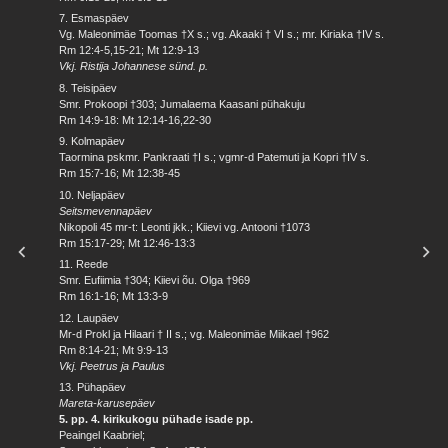
7. Esmaspäev
Vg. Maleonimäe Toomas †X s.; vg. Akaaki † VI s.; mr. Kiriaka †IV s.
Rm 12:4-5,15-21; Mt 12:9-13
Vkj. Ristija Johannese sünd. p.
8. Teisipäev
Smr. Prokoopi †303; Jumalaema Kaasani pühakuju
Rm 14:9-18: Mt 12:14-16,22-30
9. Kolmapäev
Taormina pskmr. Pankraati †I s.; vgmr-d Patemuti ja Kopri †IV s.
Rm 15:7-16; Mt 12:38-45
10. Neljapäev
Seitsmevennapäev
Nikopoli 45 mr-t: Leonti jkk.; Kiievi vg. Antooni †1073
Rm 15:17-29; Mt 12:46-13:3
11. Reede
Smr. Eufiimia †304; Kiievi õu. Olga †969
Rm 16:1-16; Mt 13:3-9
12. Laupäev
Mr-d Prokl ja Hilaari † II s.; vg. Maleonimäe Miikael †962
Rm 8:14-21; Mt 9:9-13
Vkj. Peetrus ja Paulus
13. Pühapäev
Mareta-karusepäev
5. pp. 4. kirikukogu pühade isade pp.
Peaingel Kaabriel;