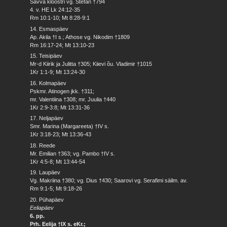
Savva kloostri vg. Stefan †794
4. v. HE Lk 24:12-35
Rm 10:1-10; Mt 8:28-9:1
14. Esmaspäev
Ap. Akila †I s.; Athose vg. Nikodim †1809
Rm 16:17-24; Mt 13:10-23
15. Teisipäev
Mr-d Kiirik ja Julitta †305; Kiievi õu. Vladimir †1015
1Kr 1:1-9; Mt 13:24-30
16. Kolmapäev
Pskmr. Atinogen jkk. †311;
mr. Valentiina †308; mr. Juulia †440
1Kr 2:9-3:8; Mt 13:31-36
17. Neljapäev
Smr. Marina (Margareeta) †IV s.
1Kr 3:18-23; Mt 13:36-43
18. Reede
Mr. Emilian †363; vg. Pambo †IV s.
1Kr 4:5-8; Mt 13:44-54
19. Laupäev
Vg. Makriina †380; vg. Dius †430; Saarovi vg. Serafimi säilm. av.
Rm 9:1-5; Mt 9:18-26
20. Pühapäev
Eeliapäev
6. pp.
Prh. Eelija †IX s. eKr.;