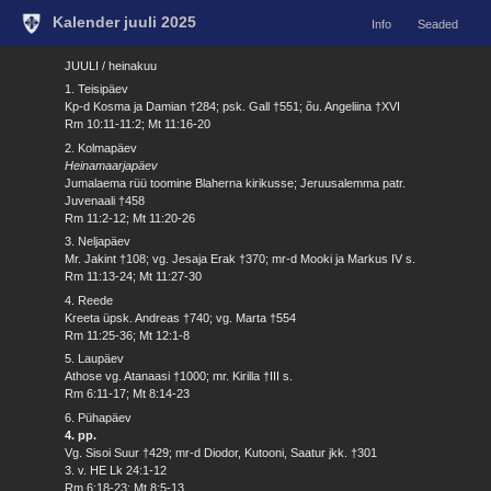
Kalender juuli 2025
Info
Seaded
JUULI / heinakuu
1. Teisipäev
Kp-d Kosma ja Damian †284; psk. Gall †551; õu. Angeliina †XVI
Rm 10:11-11:2; Mt 11:16-20
2. Kolmapäev
Heinamaarjapäev
Jumalaema rüü toomine Blaherna kirikusse; Jeruusalemma patr.
Juvenaali †458
Rm 11:2-12; Mt 11:20-26
3. Neljapäev
Mr. Jakint †108; vg. Jesaja Erak †370; mr-d Mooki ja Markus IV s.
Rm 11:13-24; Mt 11:27-30
4. Reede
Kreeta üpsk. Andreas †740; vg. Marta †554
Rm 11:25-36; Mt 12:1-8
5. Laupäev
Athose vg. Atanaasi †1000; mr. Kirilla †III s.
Rm 6:11-17; Mt 8:14-23
6. Pühapäev
4. pp.
Vg. Sisoi Suur †429; mr-d Diodor, Kutooni, Saatur jkk. †301
3. v. HE Lk 24:1-12
Rm 6:18-23; Mt 8:5-13