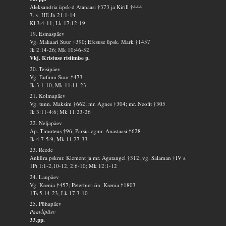
Aleksandria üpsk-d Atanaasi †373 ja Kirill †444
7. v. HE Jh 21:1-14
Kl 3:4-11; Lk 17:12-19
19. Esmaspäev
Vg. Makaari Suur †390; Efesuse üpsk. Mark †1457
Jk 2:14-26; Mk 10:46-52
Vkj. Kristuse ristimise p.
20. Teisipäev
Vg. Eufiimi Suur †473
Jk 3:1-10; Mk 11:11-23
21. Kolmapäev
Vg. tunn. Maksim †662; mr. Agnes †304; mr. Neofit †305
Jk 3:11-4:6; Mk 11:23-26
22. Neljapäev
Ap. Timoteus †96; Pärsia vgmr. Anastaasi †628
Jk 4:7-5:9; Mk 11:27-33
23. Reede
Anküra pskmr. Klement ja mr. Agatangel †312; vg. Salaman †IV s.
1Pt 1:1-2,10-12, 2:6-10; Mk 12:1-12
24. Laupäev
Vg. Ksenia †457; Peterburi õn. Ksenia †1803
1Ts 5:14-23; Lk 17:3-10
25. Pühapäev
Paavlipäev
33.pp.