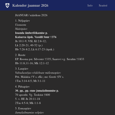
Kalender jaanuar 2026
Info
Seaded
JAANUAR / näärikuu 2026
1. Neljapäev
Uusaasta
Nääripäev
Issanda ümberlõikamise p.
Kaisarea üpsk. Vassiili Suur †376
Jh 10:1-9; VSL Kl 2:8-12;
Lk 2:20-21, 40-52 (p.)
Hb 7:26-8:2; Lk 6:17-23 (üpsk.)
2. Reede
EP. Rooma pst. Silvester †335; Saarovi vg. Serafim †1833
Hb 11:8,11-16; Mk 12:1-12
3. Laupäev
Vabadussõjas võidelnute mälestuspäev
Prh. Malakia †V s. eKr.; mr. Gordi †IV s.
1Tm 3:14-4:5; Mt 3:1-11
4. Pühapäev
30. pp., pp. enne jumalailmumise p.
70 apostlit. Vg. Teoktist †800
5. v. HE Jh 20:11-18
2Tm 4:5-8; Mk 1:1-8
5. Esmaspäev
Jumalailmumise eelpäev