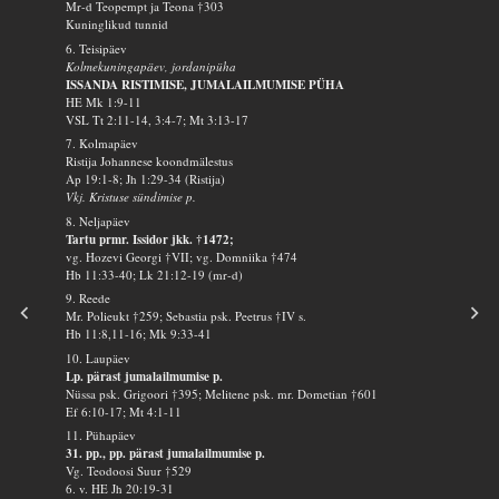
Mr-d Teopempt ja Teona †303
Kuninglikud tunnid
6. Teisipäev
Kolmekuningapäev, jordanipüha
ISSANDA RISTIMISE, JUMALAILMUMISE PÜHA
HE Mk 1:9-11
VSL Tt 2:11-14, 3:4-7; Mt 3:13-17
7. Kolmapäev
Ristija Johannese koondmälestus
Ap 19:1-8; Jh 1:29-34 (Ristija)
Vkj. Kristuse sündimise p.
8. Neljapäev
Tartu prmr. Issidor jkk. †1472;
vg. Hozevi Georgi †VII; vg. Domniika †474
Hb 11:33-40; Lk 21:12-19 (mr-d)
9. Reede
Mr. Polieukt †259; Sebastia psk. Peetrus †IV s.
Hb 11:8,11-16; Mk 9:33-41
10. Laupäev
Lp. pärast jumalailmumise p.
Nüssa psk. Grigoori †395; Melitene psk. mr. Dometian †601
Ef 6:10-17; Mt 4:1-11
11. Pühapäev
31. pp., pp. pärast jumalailmumise p.
Vg. Teodoosi Suur †529
6. v. HE Jh 20:19-31