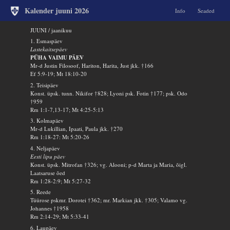
Kalender juuni 2026
Info
Seaded
JUUNI / jaanikuu
1. Esmaspäev
Lastekaitsepäev
PÜHA VAIMU PÄEV
Mr-d Justin Filosoof, Hariton, Harita, Just jkk. †166
Ef 5:9-19; Mt 18:10-20
2. Teisipäev
Konst. üpsk. tunn. Nikifor †828; Lyoni psk. Fotin †177; psk. Odo
†959
Rm 1:1-7,13-17; Mt 4:25-5:13
3. Kolmapäev
Mr-d Lukillian, Ipaati, Paula jkk. †270
Rm 1:18-27: Mt 5:20-26
4. Neljapäev
Eesti lipu päev
Konst. üpsk. Mitrofan †326; vg. Alooni; p-d Marta ja Maria, õigl.
Laatsaruse õed
Rm 1:28-2:9; Mt 5:27-32
5. Reede
Tüürose pskmr. Dorotei †362; mr. Markian jkk. †305; Valamo vg.
Johannes †1958
Rm 2:14-29; Mt 5:33-41
6. Laupäev