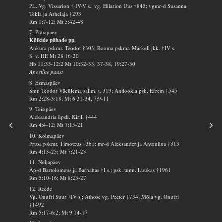
PL. Vg. Vissarion † IV-V s.; vg. Hilarion Uus †845; vgmr-d Susanna,
Tekla ja Arhelaja †293
Rm 1:7-12; Mt 5:42-48
7. Pühapäev
Kõikide pühade pp.
Anküra pskmr. Teodot †303; Rooma pskmr. Markell jkk. †IV s.
8. v. HE Mt 28:16-20
Hb 11:33-12:2 Mt 10:32-33, 37-38, 19:27-30
Apostlite paast
8. Esmaspäev
Smr. Teodor Väeülema säilm. t. 319; Antiookia psk. Efrem †545
Rm 2:28-3:18; Mt 6:31-34, 7:9-11
9. Teisipäev
Aleksandria üpsk. Kirill †444
Rm 4:4-12; Mt 7:15-21
10. Kolmapäev
Prusa pskmr. Timoteus †361: mr-d Aleksander ja Antoniina †313
Rm 4:13-25; Mt 7:21-23
11. Neljapäev
Ap-d Bartolomeus ja Barnabas †I s.; psk. tunn. Luukas †1961
Rm 5:10-16; Mt 8:23-27
12. Reede
Vg. Onufri Suur †IV s.; Athose vg. Peeter †734; Mõla vg. Onufri
†1492
Rm 5:17-6:2; Mt 9:14-17