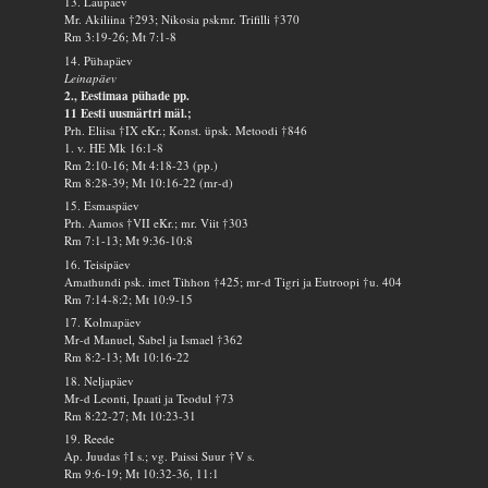
13. Laupäev
Mr. Akiliina †293; Nikosia pskmr. Trifilli †370
Rm 3:19-26; Mt 7:1-8
14. Pühapäev
Leinapäev
2., Eestimaa pühade pp.
11 Eesti uusmärtri mäl.;
Prh. Eliisa †IX eKr.; Konst. üpsk. Metoodi †846
1. v. HE Mk 16:1-8
Rm 2:10-16; Mt 4:18-23 (pp.)
Rm 8:28-39; Mt 10:16-22 (mr-d)
15. Esmaspäev
Prh. Aamos †VII eKr.; mr. Viit †303
Rm 7:1-13; Mt 9:36-10:8
16. Teisipäev
Amathundi psk. imet Tihhon †425; mr-d Tigri ja Eutroopi †u. 404
Rm 7:14-8:2; Mt 10:9-15
17. Kolmapäev
Mr-d Manuel, Sabel ja Ismael †362
Rm 8:2-13; Mt 10:16-22
18. Neljapäev
Mr-d Leonti, Ipaati ja Teodul †73
Rm 8:22-27; Mt 10:23-31
19. Reede
Ap. Juudas †I s.; vg. Paissi Suur †V s.
Rm 9:6-19; Mt 10:32-36, 11:1