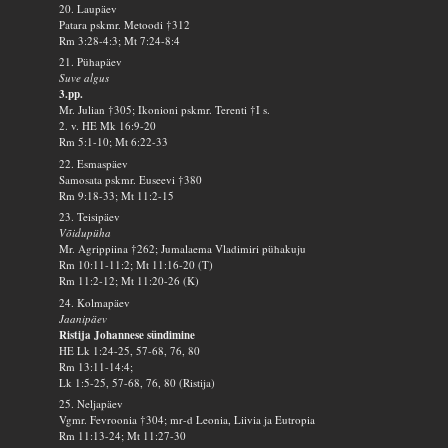
20. Laupäev
Patara pskmr. Metoodi †312
Rm 3:28-4:3; Mt 7:24-8:4
21. Pühapäev
Suve algus
3.pp.
Mr. Julian †305; Ikonioni pskmr. Terenti †I s.
2. v. HE Mk 16:9-20
Rm 5:1-10; Mt 6:22-33
22. Esmaspäev
Samosata pskmr. Euseevi †380
Rm 9:18-33; Mt 11:2-15
23. Teisipäev
Võidupüha
Mr. Agrippiina †262; Jumalaema Vladimiri pühakuju
Rm 10:11-11:2; Mt 11:16-20 (T)
Rm 11:2-12; Mt 11:20-26 (K)
24. Kolmapäev
Jaanipäev
Ristija Johannese sündimine
HE Lk 1:24-25, 57-68, 76, 80
Rm 13:11-14:4;
Lk 1:5-25, 57-68, 76, 80 (Ristija)
25. Neljapäev
Vgmr. Fevroonia †304; mr-d Leonia, Liivia ja Eutropia
Rm 11:13-24; Mt 11:27-30