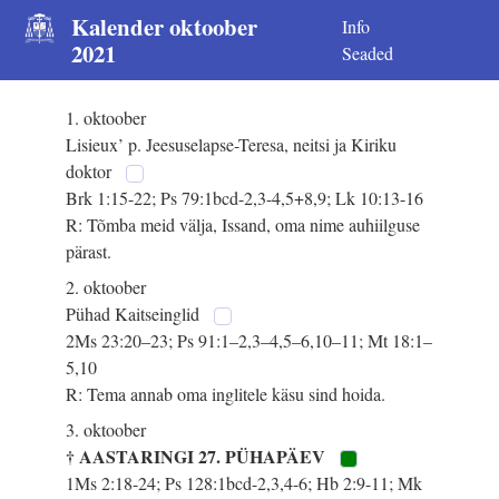
Kalender oktoober
Info
2021
Seaded
1. oktoober
Lisieux’ p. Jeesuselapse-Teresa, neitsi ja Kiriku
doktor
Brk 1:15-22; Ps 79:1bcd-2,3-4,5+8,9; Lk 10:13-16
R: Tõmba meid välja, Issand, oma nime auhiilguse
pärast.
2. oktoober
Pühad Kaitseinglid
2Ms 23:20–23; Ps 91:1–2,3–4,5–6,10–11; Mt 18:1–
5,10
R: Tema annab oma inglitele käsu sind hoida.
3. oktoober
† AASTARINGI 27. PÜHAPÄEV
1Ms 2:18-24; Ps 128:1bcd-2,3,4-6; Hb 2:9-11; Mk