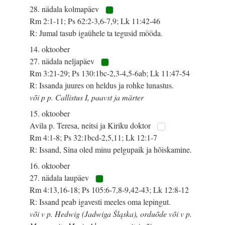
28. nädala kolmapäev
Rm 2:1-11; Ps 62:2-3,6-7,9; Lk 11:42-46
R: Jumal tasub igaühele ta tegusid mööda.
14. oktoober
27. nädala neljapäev
Rm 3:21-29; Ps 130:1bc-2,3-4,5-6ab; Lk 11:47-54
R: Issanda juures on heldus ja rohke lunastus.
või p p. Callistus I, paavst ja märter
15. oktoober
Avila p. Teresa, neitsi ja Kiriku doktor
Rm 4:1-8; Ps 32:1bcd-2,5,11; Lk 12:1-7
R: Issand, Sina oled minu pelgupaik ja hõiskamine.
16. oktoober
27. nädala laupäev
Rm 4:13,16-18; Ps 105:6-7,8-9,42-43; Lk 12:8-12
R: Issand peab igavesti meeles oma lepingut.
või v p. Hedwig (Jadwiga Śląska), orduõde või v p.