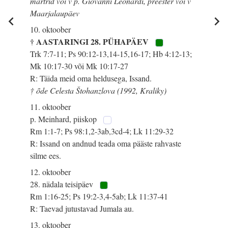
märtrid või v p. Giovanni Leonardi, preester või v
Maarjalaupäev
10. oktoober
† AASTARINGI 28. PÜHAPÄEV
Trk 7:7-11; Ps 90:12-13,14-15,16-17; Hb 4:12-13;
Mk 10:17-30 või Mk 10:17-27
R: Täida meid oma heldusega, Issand.
† õde Celesta Štohanzlova (1992, Kraliky)
11. oktoober
p. Meinhard, piiskop
Rm 1:1-7; Ps 98:1,2-3ab,3cd-4; Lk 11:29-32
R: Issand on andnud teada oma pääste rahvaste
silme ees.
12. oktoober
28. nädala teisipäev
Rm 1:16-25; Ps 19:2-3,4-5ab; Lk 11:37-41
R: Taevad jutustavad Jumala au.
13. oktoober