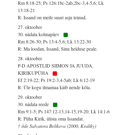
Rm 8:18-25; Ps 126:1bc-2ab,2bc-3,4-5,6; Lk
13:18-21
R: Issand on meile suuri asju teinud,
27. oktoober
30. nädala kolmapäev
Rm 8:26-30; Ps 13:4-5,6; Lk 13:22-30
R: Ma loodan, Issand, Sinu helduse peale.
28. oktoober
P-D APOSTLID SIIMON JA JUUDA,
KIRIKUPÜHA
Ef 2:19-22; Ps 19:2-3,4-5ab; Lk 6:12-19
R: Üle kogu ilmamaa käib nende kõla.
29. oktoober
30. nädala reede
Rm 9:1-5; Ps 147:12-13,14-15,19-20; Lk 14:1-6
R: Püha Kirik, ülista oma Issandat.
† õde Salvatora Belikova (2000, Kraliky)