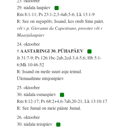
23. oktoober
29. nädala laupäev
Rm 8:1-11; Ps 23:1-2,3-4ab,5-6; Lk 13:1-9
R: See on sugupõlv, Issand, kes otsib Sinu palet.
või v p. Giovanni da Capestrano, preester või v
Maarjalaupäev
24. oktoober
† AASTARINGI 30. PÜHAPÄEV
Jr 31:7-9; Ps 126:1bc-2ab,2cd-3,4-5,6; Hb 5:1-
6;Mk 10:46-52
R: Issand on meile suuri asju teinud.
Ülemaailmne misjonipäev
25. oktoober
30. nädala esmaspäev
Rm 8:12-17; Ps 68:2+4,6-7ab,20-21; Lk 13:10-17
R: See Jumal on meie pääste Jumal.
26. oktoober
30. nädala teisipäev