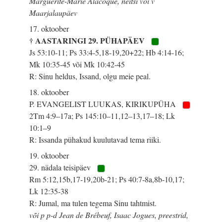
Marguerite-Marie Alacoque, neitsi või v
Maarjalaupäev
17. oktoober
† AASTARINGI 29. PÜHAPÄEV
Js 53:10-11; Ps 33:4-5,18-19,20+22; Hb 4:14-16;
Mk 10:35-45 või Mk 10:42-45
R: Sinu heldus, Issand, olgu meie peal.
18. oktoober
P. EVANGELIST LUUKAS, KIRIKUPÜHA
2Tm 4:9–17a; Ps 145:10–11,12–13,17–18; Lk
10:1–9
R: Issanda pühakud kuulutavad tema riiki.
19. oktoober
29. nädala teisipäev
Rm 5:12,15b,17-19,20b-21; Ps 40:7-8a,8b-10,17;
Lk 12:35-38
R: Jumal, ma tulen tegema Sinu tahtmist.
või p p-d Jean de Brébeuf, Isaac Jogues, preestrid,