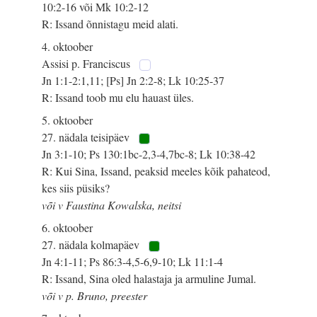
10:2-16 või Mk 10:2-12
R: Issand õnnistagu meid alati.
4. oktoober
Assisi p. Franciscus
Jn 1:1-2:1,11; [Ps] Jn 2:2-8; Lk 10:25-37
R: Issand toob mu elu hauast üles.
5. oktoober
27. nädala teisipäev
Jn 3:1-10; Ps 130:1bc-2,3-4,7bc-8; Lk 10:38-42
R: Kui Sina, Issand, peaksid meeles kõik pahateod,
kes siis püsiks?
või v Faustina Kowalska, neitsi
6. oktoober
27. nädala kolmapäev
Jn 4:1-11; Ps 86:3-4,5-6,9-10; Lk 11:1-4
R: Issand, Sina oled halastaja ja armuline Jumal.
või v p. Bruno, preester