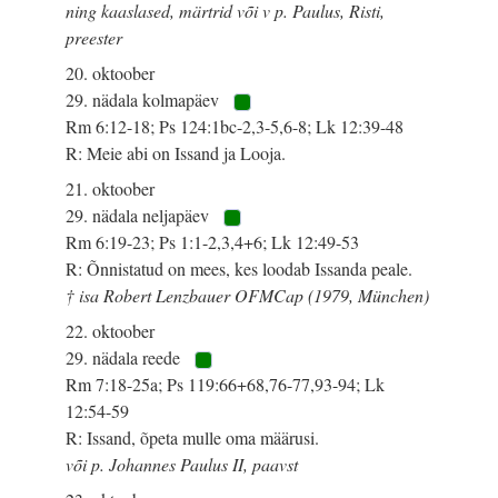
ning kaaslased, märtrid või v p. Paulus, Risti,
preester
20. oktoober
29. nädala kolmapäev
Rm 6:12-18; Ps 124:1bc-2,3-5,6-8; Lk 12:39-48
R: Meie abi on Issand ja Looja.
21. oktoober
29. nädala neljapäev
Rm 6:19-23; Ps 1:1-2,3,4+6; Lk 12:49-53
R: Õnnistatud on mees, kes loodab Issanda peale.
† isa Robert Lenzbauer OFMCap (1979, München)
22. oktoober
29. nädala reede
Rm 7:18-25a; Ps 119:66+68,76-77,93-94; Lk
12:54-59
R: Issand, õpeta mulle oma määrusi.
või p. Johannes Paulus II, paavst