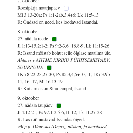
7. oktoober
Roosipärja maarjapäev
Ml 3:13-20a; Ps 1:1-2ab,3,4+6; Lk 11:5-13
R: Õndsad on need, kes loodavad Issandal.
8. oktoober
27. nädala reede
Jl 1:13-15,2:1-2; Ps 9:2-3,6+16,8-9; Lk 11:15-26
R: Issand mõistab kohut selle õiglase maailma üle.
Ahtmes v AHTME KIRIKU PÜHITSEMISPÄEV.
SUURPÜHA
1Kn 8:22-23,27-30; Ps 85:3,4,5+10,11; 1Kr 3:9b-
11, 16- 17; Mt 16:13-19
R: Kui armas on Sinu tempel, Issand.
9. oktoober
27. nädala laupäev
Jl 4:12-21; Ps 97:1-2,5-6,11-12; Lk 11:27-28
R: Las rõõmustavad Issandas õiged.
või p p. Dionysus (Denis), piiskop, ja kaaslased,