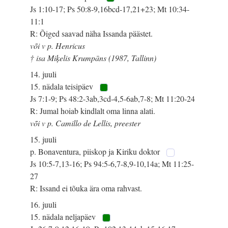
Js 1:10-17; Ps 50:8-9,16bcd-17,21+23; Mt 10:34-
11:1
R: Õiged saavad näha Issanda päästet.
või v p. Henricus
† isa Miķelis Krumpāns (1987, Tallinn)
14. juuli
15. nädala teisipäev
Js 7:1-9; Ps 48:2-3ab,3cd-4,5-6ab,7-8; Mt 11:20-24
R: Jumal hoiab kindlalt oma linna alati.
või v p. Camillo de Lellis, preester
15. juuli
p. Bonaventura, piiskop ja Kiriku doktor
Js 10:5-7,13-16; Ps 94:5-6,7-8,9-10,14a; Mt 11:25-
27
R: Issand ei tõuka ära oma rahvast.
16. juuli
15. nädala neljapäev