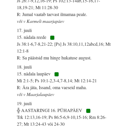
Js 26:7-9,12,16-19; Ps 102:13-14ab,15-16,17-
18,19-21; Mt 11:28-30
R: Jumal vaatab taevast ilmamaa peale.
või v Karmeli maarjapäev
17. juuli
15. nädala reede
Js 38:1-6,7-8,21-22; [Ps] Js 38:10,11,12abcd,16; Mt
12:1-8
R: Sa päästsid mu hinge hukatuse august.
18. juuli
15. nädala laupäev
Mi 2:1-5; Ps 10:1-2,3-4,7-8,14; Mt 12:14-21
R: Ära jäta, Issand, oma vaeseid maha.
või v Maarjalaupäev
19. juuli
╬ AASTARINGI 16. PÜHAPÄEV
Trk 12:13,16-19; Ps 86:5-6,9-10,15-16; Rm 8:26-
27; Mt 13:24-43 või 24-30