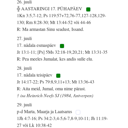
26. juuli
╬ AASTARINGI 17. PÜHAPÄEV
1Kn 3:5,7-12; Ps 119:57+72,76-77,127-128,129-
130; Rm 8:28-30; Mt 13:44-52 või 44-46
R: Ma armastan Sinu seadust, Issand.
27. juuli
17. nädala esmaspäev
Jr 13:1-11; [Ps] 5Ms 32:18-19,20,21; Mt 13:31-35
R: Pea meeles Jumalat, kes andis sulle elu.
28. juuli
17. nädala teisipäev
Jr 14:17-22; Ps 79:8,9,11+13; Mt 13:36-43
R: Aita meid, Jumal, oma nime pärast.
† isa Heinrich Neefs SJ (1984, Antverpen)
29. juuli
p-d Marta, Maarja ja Laatsarus
1Jh 4:7-16; Ps 34:2-3,4-5,6-7,8-9,10-11; Jh 11:19-
27 või Lk 10:38-42