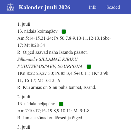
Kalender juuli 2026
Info
Seaded
1. juuli
13. nädala kolmapäev
Am 5:14-15,21-24; Ps 50:7,8-9,10-11,12-13,16bc-
17; Mt 8:28-34
R: Õiged saavad näha Issanda päästet.
Sillamäel v SILLAMÄE KIRIKU
PÜHITSEMISPÄEV, SUURPÜHA
1Kn 8:22-23,27-30; Ps 85:3,4,5+10,11; 1Kr 3:9b-
11, 16-17; Mt 16:13-19
R: Kui armas on Sinu püha tempel, Issand.
2. juuli
13. nädala neljapäev
Am 7:10-17; Ps 19:8,9,10,11; Mt 9:1-8
R: Jumala sõnad on tõesed ja õiged.
3. juuli