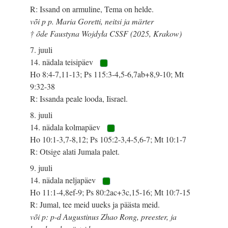
R: Issand on armuline, Tema on helde.
või p p. Maria Goretti, neitsi ja märter
† õde Faustyna Wojdyła CSSF (2025, Krakow)
7. juuli
14. nädala teisipäev
Ho 8:4-7,11-13; Ps 115:3-4,5-6,7ab+8,9-10; Mt
9:32-38
R: Issanda peale looda, Iisrael.
8. juuli
14. nädala kolmapäev
Ho 10:1-3,7-8,12; Ps 105:2-3,4-5,6-7; Mt 10:1-7
R: Otsige alati Jumala palet.
9. juuli
14. nädala neljapäev
Ho 11:1-4,8ef-9; Ps 80:2ac+3c,15-16; Mt 10:7-15
R: Jumal, tee meid uueks ja päästa meid.
või p: p-d Augustinus Zhao Rong, preester, ja