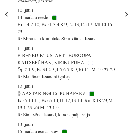
kaaslased, märtrid
10. juuli
14. nädala reede
Ho 14:2-10; Ps 51:3-4,8-9,12-13,14+17; Mt 10:16-
23
R: Minu suu kuulutaks Sinu kiitust, Issand.
11. juuli
P. BENEDIKTUS, ABT - EUROOPA
KAITSEPÜHAK, KIRIKUPÜHA
Õp 2:1-9; Ps 34:2-3,4-5,6-7,8-9,10-11; Mt 19:27-29
R: Ma tänan Issandat igal ajal.
12. juuli
╬ AASTARINGI 15. PÜHAPÄEV
Js 55:10-11; Ps 65:10,11-12,13-14; Rm 8:18-23;Mt
13:1-23 või Mt 13:1-9
R: Sinu sõna, Issand, kandis palju vilja.
13. juuli
15. nädala esmaspäev