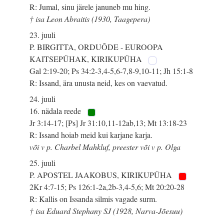
R: Jumal, sinu järele januneb mu hing.
† isa Leon Abraitis (1930, Taagepera)
23. juuli
P. BIRGITTA, ORDUÕDE - EUROOPA
KAITSEPÜHAK, KIRIKUPÜHA
Gal 2:19-20; Ps 34:2-3,4-5,6-7,8-9,10-11; Jh 15:1-8
R: Issand, ära unusta neid, kes on vaevatud.
24. juuli
16. nädala reede
Jr 3:14-17; [Ps] Jr 31:10,11-12ab,13; Mt 13:18-23
R: Issand hoiab meid kui karjane karja.
või v p. Charbel Mahkluf, preester või v p. Olga
25. juuli
P. APOSTEL JAAKOBUS, KIRIKUPÜHA
2Kr 4:7-15; Ps 126:1-2a,2b-3,4-5,6; Mt 20:20-28
R: Kallis on Issanda silmis vagade surm.
† isa Eduard Stephany SJ (1928, Narva-Jõesuu)