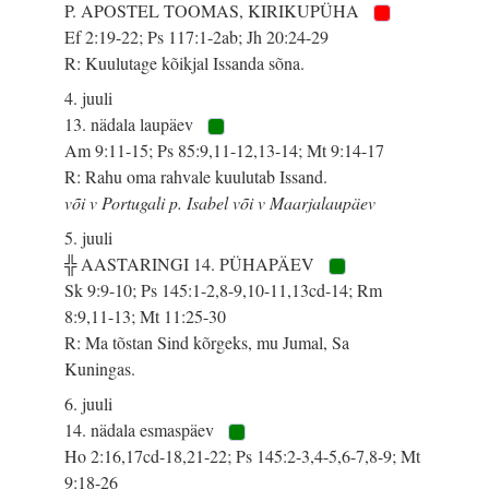
P. APOSTEL TOOMAS, KIRIKUPÜHA
Ef 2:19-22; Ps 117:1-2ab; Jh 20:24-29
R: Kuulutage kõikjal Issanda sõna.
4. juuli
13. nädala laupäev
Am 9:11-15; Ps 85:9,11-12,13-14; Mt 9:14-17
R: Rahu oma rahvale kuulutab Issand.
või v Portugali p. Isabel või v Maarjalaupäev
5. juuli
╬ AASTARINGI 14. PÜHAPÄEV
Sk 9:9-10; Ps 145:1-2,8-9,10-11,13cd-14; Rm
8:9,11-13; Mt 11:25-30
R: Ma tõstan Sind kõrgeks, mu Jumal, Sa
Kuningas.
6. juuli
14. nädala esmaspäev
Ho 2:16,17cd-18,21-22; Ps 145:2-3,4-5,6-7,8-9; Mt
9:18-26