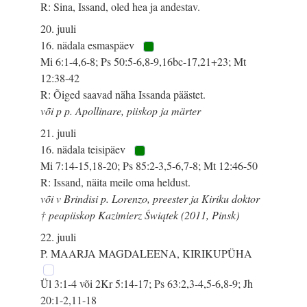
R: Sina, Issand, oled hea ja andestav.
20. juuli
16. nädala esmaspäev
Mi 6:1-4,6-8; Ps 50:5-6,8-9,16bc-17,21+23; Mt
12:38-42
R: Õiged saavad näha Issanda päästet.
või p p. Apollinare, piiskop ja märter
21. juuli
16. nädala teisipäev
Mi 7:14-15,18-20; Ps 85:2-3,5-6,7-8; Mt 12:46-50
R: Issand, näita meile oma heldust.
või v Brindisi p. Lorenzo, preester ja Kiriku doktor
† peapiiskop Kazimierz Świątek (2011, Pinsk)
22. juuli
P. MAARJA MAGDALEENA, KIRIKUPÜHA
Ül 3:1-4 või 2Kr 5:14-17; Ps 63:2,3-4,5-6,8-9; Jh
20:1-2,11-18