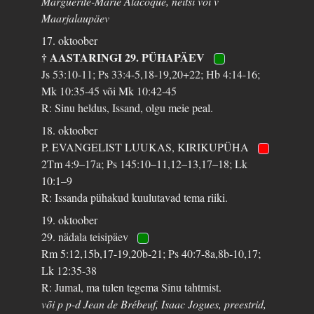
Marguerite-Marie Alacoque, neitsi või v
Maarjalaupäev
17. oktoober
† AASTARINGI 29. PÜHAPÄEV
Js 53:10-11; Ps 33:4-5,18-19,20+22; Hb 4:14-16;
Mk 10:35-45 või Mk 10:42-45
R: Sinu heldus, Issand, olgu meie peal.
18. oktoober
P. EVANGELIST LUUKAS, KIRIKUPÜHA
2Tm 4:9–17a; Ps 145:10–11,12–13,17–18; Lk
10:1–9
R: Issanda pühakud kuulutavad tema riiki.
19. oktoober
29. nädala teisipäev
Rm 5:12,15b,17-19,20b-21; Ps 40:7-8a,8b-10,17;
Lk 12:35-38
R: Jumal, ma tulen tegema Sinu tahtmist.
või p p-d Jean de Brébeuf, Isaac Jogues, preestrid,