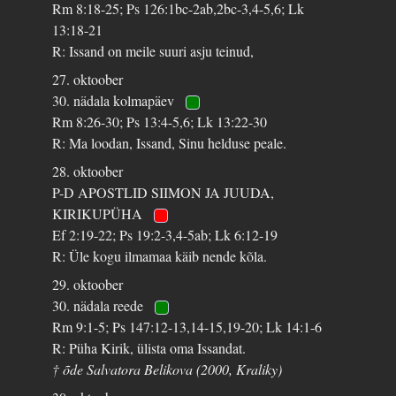
Rm 8:18-25; Ps 126:1bc-2ab,2bc-3,4-5,6; Lk
13:18-21
R: Issand on meile suuri asju teinud,
27. oktoober
30. nädala kolmapäev
Rm 8:26-30; Ps 13:4-5,6; Lk 13:22-30
R: Ma loodan, Issand, Sinu helduse peale.
28. oktoober
P-D APOSTLID SIIMON JA JUUDA,
KIRIKUPÜHA
Ef 2:19-22; Ps 19:2-3,4-5ab; Lk 6:12-19
R: Üle kogu ilmamaa käib nende kõla.
29. oktoober
30. nädala reede
Rm 9:1-5; Ps 147:12-13,14-15,19-20; Lk 14:1-6
R: Püha Kirik, ülista oma Issandat.
† õde Salvatora Belikova (2000, Kraliky)