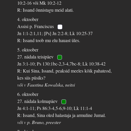
10:2-16 või Mk 10:2-12
R: Issand õnnistagu meid alati.
4. oktoober
Assisi p. Franciscus
Jn 1:1-2:1,11; [Ps] Jn 2:2-8; Lk 10:25-37
R: Issand toob mu elu hauast üles.
5. oktoober
27. nädala teisipäev
Jn 3:1-10; Ps 130:1bc-2,3-4,7bc-8; Lk 10:38-42
R: Kui Sina, Issand, peaksid meeles kõik pahateod,
kes siis püsiks?
või v Faustina Kowalska, neitsi
6. oktoober
27. nädala kolmapäev
Jn 4:1-11; Ps 86:3-4,5-6,9-10; Lk 11:1-4
R: Issand, Sina oled halastaja ja armuline Jumal.
või v p. Bruno, preester