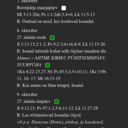
7. oktoober
Roosipärja maarjapäev
Ml 3:13-20a; Ps 1:1-2ab,3,4+6; Lk 11:5-13
R: Õndsad on need, kes loodavad Issandal.
8. oktoober
27. nädala reede
Jl 1:13-15,2:1-2; Ps 9:2-3,6+16,8-9; Lk 11:15-26
R: Issand mõistab kohut selle õiglase maailma üle.
Ahtmes v AHTME KIRIKU PÜHITSEMISPÄEV.
SUURPÜHA
1Kn 8:22-23,27-30; Ps 85:3,4,5+10,11; 1Kr 3:9b-
11, 16- 17; Mt 16:13-19
R: Kui armas on Sinu tempel, Issand.
9. oktoober
27. nädala laupäev
Jl 4:12-21; Ps 97:1-2,5-6,11-12; Lk 11:27-28
R: Las rõõmustavad Issandas õiged.
või p p. Dionysus (Denis), piiskop, ja kaaslased,