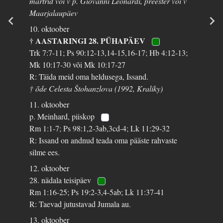
märtrid või v p. Giovanni Leonardi, preester või v
Maarjalaupäev
10. oktoober
† AASTARINGI 28. PÜHAPÄEV
Trk 7:7-11; Ps 90:12-13,14-15,16-17; Hb 4:12-13;
Mk 10:17-30 või Mk 10:17-27
R: Täida meid oma heldusega, Issand.
† õde Celesta Štohanzlova (1992, Kraliky)
11. oktoober
p. Meinhard, piiskop
Rm 1:1-7; Ps 98:1,2-3ab,3cd-4; Lk 11:29-32
R: Issand on andnud teada oma pääste rahvaste
silme ees.
12. oktoober
28. nädala teisipäev
Rm 1:16-25; Ps 19:2-3,4-5ab; Lk 11:37-41
R: Taevad jutustavad Jumala au.
13. oktoober