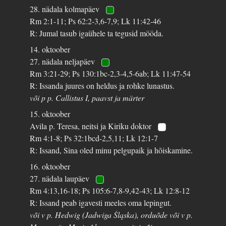
28. nädala kolmapäev
Rm 2:1-11; Ps 62:2-3,6-7,9; Lk 11:42-46
R: Jumal tasub igaühele ta tegusid mööda.
14. oktoober
27. nädala neljapäev
Rm 3:21-29; Ps 130:1bc-2,3-4,5-6ab; Lk 11:47-54
R: Issanda juures on heldus ja rohke lunastus.
või p p. Callistus I, paavst ja märter
15. oktoober
Avila p. Teresa, neitsi ja Kiriku doktor
Rm 4:1-8; Ps 32:1bcd-2,5,11; Lk 12:1-7
R: Issand, Sina oled minu pelgupaik ja hõiskamine.
16. oktoober
27. nädala laupäev
Rm 4:13,16-18; Ps 105:6-7,8-9,42-43; Lk 12:8-12
R: Issand peab igavesti meeles oma lepingut.
või v p. Hedwig (Jadwiga Śląska), orduõde või v p.