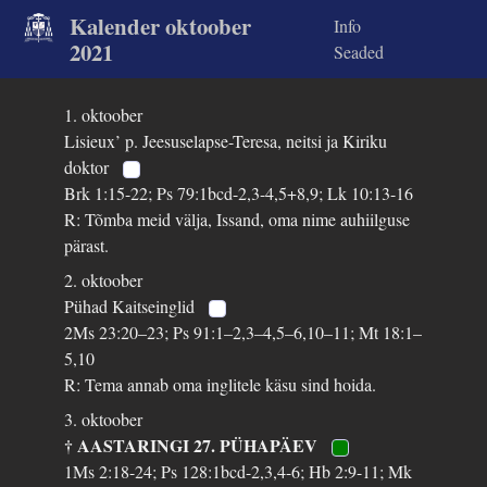
Kalender oktoober
Info
2021
Seaded
1. oktoober
Lisieux’ p. Jeesuselapse-Teresa, neitsi ja Kiriku
doktor
Brk 1:15-22; Ps 79:1bcd-2,3-4,5+8,9; Lk 10:13-16
R: Tõmba meid välja, Issand, oma nime auhiilguse
pärast.
2. oktoober
Pühad Kaitseinglid
2Ms 23:20–23; Ps 91:1–2,3–4,5–6,10–11; Mt 18:1–
5,10
R: Tema annab oma inglitele käsu sind hoida.
3. oktoober
† AASTARINGI 27. PÜHAPÄEV
1Ms 2:18-24; Ps 128:1bcd-2,3,4-6; Hb 2:9-11; Mk