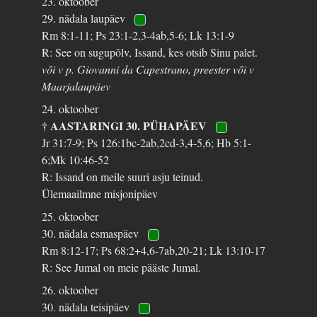
23. oktoober
29. nädala laupäev
Rm 8:1-11; Ps 23:1-2,3-4ab,5-6; Lk 13:1-9
R: See on sugupõlv, Issand, kes otsib Sinu palet.
või v p. Giovanni da Capestrano, preester või v
Maarjalaupäev
24. oktoober
† AASTARINGI 30. PÜHAPÄEV
Jr 31:7-9; Ps 126:1bc-2ab,2cd-3,4-5,6; Hb 5:1-
6;Mk 10:46-52
R: Issand on meile suuri asju teinud.
Ülemaailmne misjonipäev
25. oktoober
30. nädala esmaspäev
Rm 8:12-17; Ps 68:2+4,6-7ab,20-21; Lk 13:10-17
R: See Jumal on meie pääste Jumal.
26. oktoober
30. nädala teisipäev