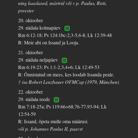
ning kaaslased, märtrid või v p. Paulus, Risti,
preester
20. oktoober
29. nädala kolmapäev
Rm 6:12-18; Ps 124:1bc-2,3-5,6-8; Lk 12:39-48
R: Meie abi on Issand ja Looja.
21. oktoober
29. nädala neljapäev
Rm 6:19-23; Ps 1:1-2,3,4+6; Lk 12:49-53
R: Õnnistatud on mees, kes loodab Issanda peale.
† isa Robert Lenzbauer OFMCap (1979, München)
22. oktoober
29. nädala reede
Rm 7:18-25a; Ps 119:66+68,76-77,93-94; Lk
12:54-59
R: Issand, õpeta mulle oma määrusi.
või p. Johannes Paulus II, paavst