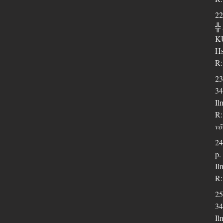
22
╬
K
Hs
R:
23
34
Il
R:
võ
24
p.
Il
R:
25
34
Il