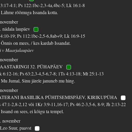
 3:17-4:1; Ps 122:1bc-2,3-4a,4bc-5; Lk 16:1-8
 Lähme rõõmuga Issanda kotta.
 november
. nädala laupäev
 4:10-19; Ps 112:1bc-2,5-6,8ab+9; Lk 16:9-15
 Õnnis on mees, / kes kardab Issandat.
i v Maarjalaupäev
 november
 AASTARINGI 32. PÜHAPÄEV
k 6:12-16; Ps 63:2,3-4,5-6,7-8; 1Ts 4:13-18; Mt 25:1-13
 Mu Jumal, Sinu järele januneb mu hing.
 november
ATERANI BASIILIKA PÜHITSEMISPÄEV, KIRIKUPÜHA
 47:1-2,8-2,12 või 1Kr 3:9-11,16-17; Ps 46:2-3,5-6, 8-9; Jh 2:13-22
 Issand on sees, ei kõigu ta tempel.
. november
 Leo Suur, paavst