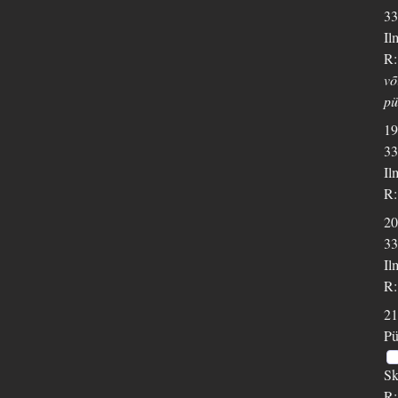
33
Il
R:
võ
pü
19
33
Il
R:
20
33
Il
R:
21
Pü
Sk
R: