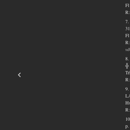
Fl
R:
7.
31
Fl
R:
võ
8.
╬
Tr
R:
9.
L
Hs
R:
10
p.