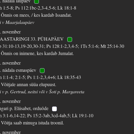
. nädala laupäev
h 1:5-8; Ps 112:1bc-2,3-4,5-6; Lk 18:1-8
 Õnnis on mees, / kes kardab Issandat.
i v Maarjalaupäev
. november
 AASTARINGI 33. PÜHAPÄEV
 31:10-13,19-20,30-31; Ps 128:1-2,3,4-5; 1Ts 5:1-6; Mt 25:14-30
 Õnnis on inimene, kes kardab Jumalat.
. november
. nädala esmaspäev
m 1:1-4; 2:1-5; Ps 1:1-2,3,4+6; Lk 18:35-43
 Võitjale annan süüa elupuust.
i v p. Gertrud, neitsi või v Šoti p. Margareeta
. november
gari p. Eliisabet, orduõde
m 3:1-6,14-22; Ps 15:2-3ab,3cd-4ab,5; Lk 19:1-10
 Võitja saab minuga istuda troonil.
. november