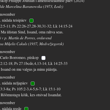
iskop Philippe Jourdan’i ametisseseadmise päev (2024)
õde Marcelina Baranowska (1973, Łodz)
 november
. nädala teisipäev
 2:5-11; Ps 22:26-27,28-30,31-32; Lk 14:15-24
 Ma ülistan Sind, Issand, oma rahva seas.
i v p. Martín de Porres, orduvend
isa Miķelis Cakuls (1937, Medvežjegorsk)
 november
 Carlo Borromeo, piiskop
 2:12-18; Ps 27:1bcde,4,13-14; Lk 14:25-33
 Issand on mu valgus ja minu päästja.
 november
. nädala neljapäev
 3:3-8a; Ps 105:2-3,4-5,6-7; Lk 15:1-10
 Rõõmustagu kõik, kes otsivad Issandat.
 november
. nädala reede