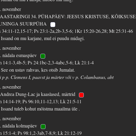
. november
 AASTARINGI 34. PÜHAPÄEV: JEESUS KRISTUSE, KÕIKSUSE
UNINGA SUURPÜHA
 34:11-12,15-17; Ps 23:1-2a,2b-3,5-6; 1Kr 15:20-26,28; Mt 25:31-46
 Issand on mu karjane, mul ei puudu midagi.
. november
. nädala esmaspäev
m 14:1-3,4b-5; Ps 24:1bc-2,3-4abc,5-6; Lk 21:1-4
 See on ustav rahvas, kes otsib Jumalat.
i p p. Clemens I, paavst ja märter või v p. Columbanus, abt
. november
 Andrea Dung-Lac ja kaaslased, märtrid
m 14:14-19; Ps 96:10,11-12,13; Lk 21:5-11
 Issand tuleb kohut mõistma maailma üle .
. november
. nädala kolmapäev
m 15:1-4; Ps 98:1,2-3ab,7-8,9; Lk 21:12-19