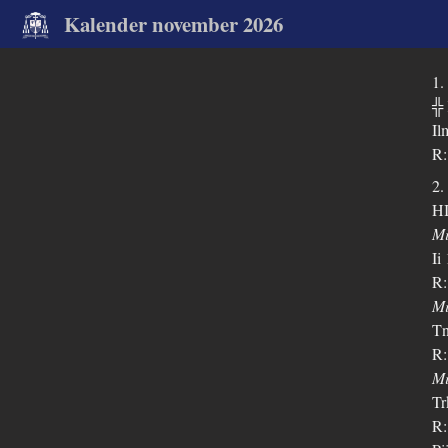
Kalender november 2026
1.
╬
Il
R:
2.
H
Mi
Ii
R:
Mi
Tn
R:
Mi
Tr
R: