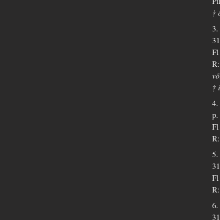
Pi
† 
3.
31
Fl
R:
võ
† 
4.
p.
Fl
R:
5.
31
Fl
R:
6.
31