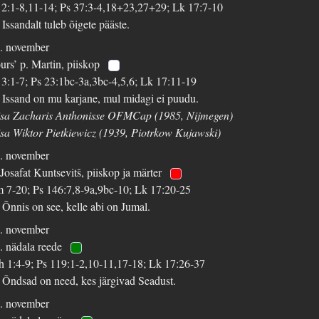
 2:1-8,11-14; Ps 37:3-4,18+23,27+29; Lk 17:7-10
 Issandalt tuleb õigete pääste.
. november
urs’ p. Martin, piiskop
 3:1-7; Ps 23:1bc-3a,3bc-4,5,6; Lk 17:11-19
 Issand on mu karjane, mul midagi ei puudu.
isa Zacharis Anthonisse OFMCap (1985, Nijmegen)
isa Wiktor Pietkiewicz (1939, Piotrkow Kujawski)
. november
 Josafat Kuntsevitš, piiskop ja märter
 7-20; Ps 146:7,8-9a,9bc-10; Lk 17:20-25
 Õnnis on see, kelle abi on Jumal.
. november
. nädala reede
h 1:4-9; Ps 119:1-2,10-11,17-18; Lk 17:26-37
 Õndsad on need, kes järgivad Seadust.
. november