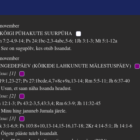
 november
 KÕIGI PÜHAKUTE SUURPÜHA
m 7:2-4,9-14; Ps 24:1bc-2,3-4abc,5-6; 1Jh 3:1-3; Mt 5:1-12a
 See on sugupõlv, kes otsib Issandat.
 november
INGEDEPÄEV (KÕIKIDE LAHKUNUTE MÄLESTUSPÄEV)
ssa: [1]
 19:1,23-27; Ps 27:1bcde,4,7+8c+9a,13-14; Rm 5:5-11; Jh 6:37-40
 Usun, et saan näha Issanda headust.
ssa: [2]
 12:1-3; Ps 43:2-3,5,43:3,4; Rm 6:3-9; Jh 11:32-45
 Minu hing januneb Jumala järele.
ssa: [3]
k 3:1-6,9; Ps 103:8+10,13-14,15-16,17-18; 2Kr 4:14-5:1; Jh 14:1-6
 Õigete pääste tuleb Issandalt.