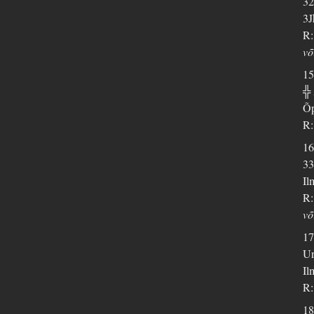
32
3J
R:
võ
15
╬
Õp
R:
16
33
Il
R:
võ
17
Un
Il
R:
18