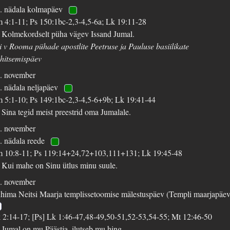
. nädala kolmapäev
m 4:1-11; Ps 150:1bc-2,3-4,5-6a; Lk 19:11-28
 Kolmekordselt püha vägev Issand Jumal.
i v Rooma pühade apostlite Peetruse ja Pauluse basiilikate
hitsemispäev
. november
. nädala neljapäev
m 5:1-10; Ps 149:1bc-2,3-4,5-6+9b; Lk 19:41-44
 Sina tegid meist preestrid oma Jumalale.
. november
. nädala reede
m 10:8-11; Ps 119:14+24,72+103,111+131; Lk 19:45-48
 Kui mahe on Sinu ütlus minu suule.
. november
hima Neitsi Maarja templissetoomise mälestuspäev (Templi maarjapäe
 2:14-17; [Ps] Lk 1:46-47,48-49,50-51,52-53,54-55; Mt 12:46-50
 Jumal on mu Päästja, ilutseb mu hing.