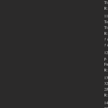
Tt
R:
11
To
Tt
R:
† 
† 
12
p.
Fm
R:
13
32
2J
R:
14