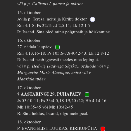
või p p. Callistus I, paavst ja märter
15. oktoober
Avila p. Teresa, neitsi ja Kiriku doktor
Rm 4:1-8; Ps 32:1bcd-2,5,11; Lk 12:1-7
R: Issand, Sina oled minu pelgupaik ja hõiskamine.
16. oktoober
27. nädala laupäev
Rm 4:13,16-18; Ps 105:6-7,8-9,42-43; Lk 12:8-12
R: Issand peab igavesti meeles oma lepingut.
või v p. Hedwig (Jadwiga Śląska), orduõde või v p.
Marguerite-Marie Alacoque, neitsi või v
Maarjalaupäev
17. oktoober
† AASTARINGI 29. PÜHAPÄEV
Js 53:10-11; Ps 33:4-5,18-19,20+22; Hb 4:14-16;
Mk 10:35-45 või Mk 10:42-45
R: Sinu heldus, Issand, olgu meie peal.
18. oktoober
P. EVANGELIST LUUKAS, KIRIKUPÜHA