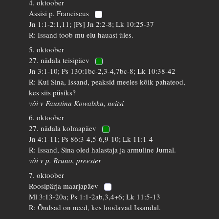
4. oktoober
Assisi p. Franciscus
Jn 1:1-2:1,11; [Ps] Jn 2:2-8; Lk 10:25-37
R: Issand toob mu elu hauast üles.
5. oktoober
27. nädala teisipäev
Jn 3:1-10; Ps 130:1bc-2,3-4,7bc-8; Lk 10:38-42
R: Kui Sina, Issand, peaksid meeles kõik pahateod,
kes siis püsiks?
või v Faustina Kowalska, neitsi
6. oktoober
27. nädala kolmapäev
Jn 4:1-11; Ps 86:3-4,5-6,9-10; Lk 11:1-4
R: Issand, Sina oled halastaja ja armuline Jumal.
või v p. Bruno, preester
7. oktoober
Roosipärja maarjapäev
Ml 3:13-20a; Ps 1:1-2ab,3,4+6; Lk 11:5-13
R: Õndsad on need, kes loodavad Issandal.