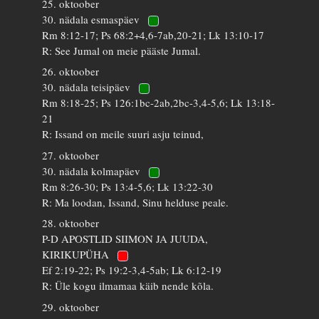
25. oktoober
30. nädala esmaspäev
Rm 8:12-17; Ps 68:2+4,6-7ab,20-21; Lk 13:10-17
R: See Jumal on meie pääste Jumal.
26. oktoober
30. nädala teisipäev
Rm 8:18-25; Ps 126:1bc-2ab,2bc-3,4-5,6; Lk 13:18-
21
R: Issand on meile suuri asju teinud,
27. oktoober
30. nädala kolmapäev
Rm 8:26-30; Ps 13:4-5,6; Lk 13:22-30
R: Ma loodan, Issand, Sinu helduse peale.
28. oktoober
P-D APOSTLID SIIMON JA JUUDA,
KIRIKUPÜHA
Ef 2:19-22; Ps 19:2-3,4-5ab; Lk 6:12-19
R: Üle kogu ilmamaa käib nende kõla.
29. oktoober