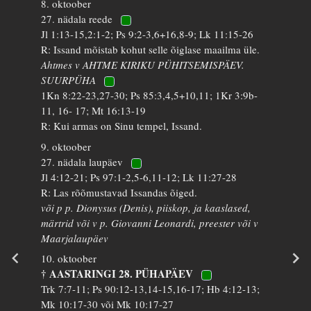
8. oktoober
27. nädala reede
Jl 1:13-15,2:1-2; Ps 9:2-3,6+16,8-9; Lk 11:15-26
R: Issand mõistab kohut selle õiglase maailma üle.
Ahtmes v AHTME KIRIKU PÜHITSEMISPÄEV.
SUURPÜHA
1Kn 8:22-23,27-30; Ps 85:3,4,5+10,11; 1Kr 3:9b-
11, 16- 17; Mt 16:13-19
R: Kui armas on Sinu tempel, Issand.
9. oktoober
27. nädala laupäev
Jl 4:12-21; Ps 97:1-2,5-6,11-12; Lk 11:27-28
R: Las rõõmustavad Issandas õiged.
või p p. Dionysus (Denis), piiskop, ja kaaslased,
märtrid või v p. Giovanni Leonardi, preester või v
Maarjalaupäev
10. oktoober
† AASTARINGI 28. PÜHAPÄEV
Trk 7:7-11; Ps 90:12-13,14-15,16-17; Hb 4:12-13;
Mk 10:17-30 või Mk 10:17-27