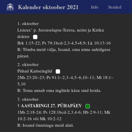
Kalender oktoober 2021
Info
Seaded
1. oktoober
Lisieux’ p. Jeesuselapse-Teresa, neitsi ja Kiriku
doktor
Brk 1:15-22; Ps 79:1bcd-2,3-4,5+8,9; Lk 10:13-16
R: Tõmba meid välja, Issand, oma nime auhiilguse
pärast.
2. oktoober
Pühad Kaitseinglid
2Ms 23:20–23; Ps 91:1–2,3–4,5–6,10–11; Mt 18:1–
5,10
R: Tema annab oma inglitele käsu sind hoida.
3. oktoober
† AASTARINGI 27. PÜHAPÄEV
1Ms 2:18-24; Ps 128:1bcd-2,3,4-6; Hb 2:9-11; Mk
10:2-16 või Mk 10:2-12
R: Issand õnnistagu meid alati.