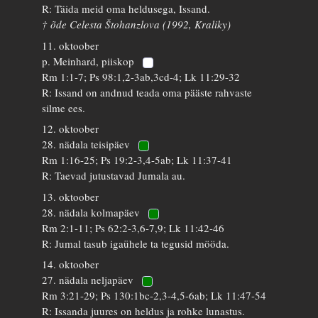
R: Täida meid oma heldusega, Issand.
† õde Celesta Štohanzlova (1992, Kraliky)
11. oktoober
p. Meinhard, piiskop
Rm 1:1-7; Ps 98:1,2-3ab,3cd-4; Lk 11:29-32
R: Issand on andnud teada oma pääste rahvaste
silme ees.
12. oktoober
28. nädala teisipäev
Rm 1:16-25; Ps 19:2-3,4-5ab; Lk 11:37-41
R: Taevad jutustavad Jumala au.
13. oktoober
28. nädala kolmapäev
Rm 2:1-11; Ps 62:2-3,6-7,9; Lk 11:42-46
R: Jumal tasub igaühele ta tegusid mööda.
14. oktoober
27. nädala neljapäev
Rm 3:21-29; Ps 130:1bc-2,3-4,5-6ab; Lk 11:47-54
R: Issanda juures on heldus ja rohke lunastus.