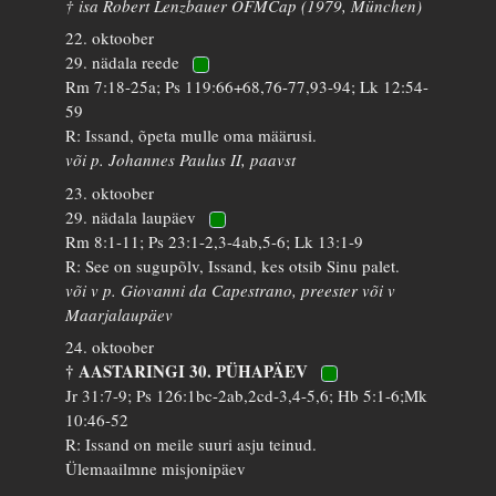
† isa Robert Lenzbauer OFMCap (1979, München)
22. oktoober
29. nädala reede
Rm 7:18-25a; Ps 119:66+68,76-77,93-94; Lk 12:54-
59
R: Issand, õpeta mulle oma määrusi.
või p. Johannes Paulus II, paavst
23. oktoober
29. nädala laupäev
Rm 8:1-11; Ps 23:1-2,3-4ab,5-6; Lk 13:1-9
R: See on sugupõlv, Issand, kes otsib Sinu palet.
või v p. Giovanni da Capestrano, preester või v
Maarjalaupäev
24. oktoober
† AASTARINGI 30. PÜHAPÄEV
Jr 31:7-9; Ps 126:1bc-2ab,2cd-3,4-5,6; Hb 5:1-6;Mk
10:46-52
R: Issand on meile suuri asju teinud.
Ülemaailmne misjonipäev