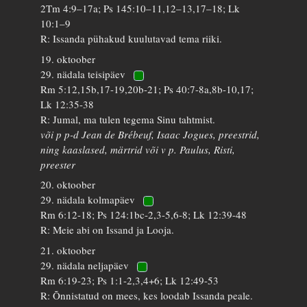
2Tm 4:9–17a; Ps 145:10–11,12–13,17–18; Lk
10:1–9
R: Issanda pühakud kuulutavad tema riiki.
19. oktoober
29. nädala teisipäev
Rm 5:12,15b,17-19,20b-21; Ps 40:7-8a,8b-10,17;
Lk 12:35-38
R: Jumal, ma tulen tegema Sinu tahtmist.
või p p-d Jean de Brébeuf, Isaac Jogues, preestrid,
ning kaaslased, märtrid või v p. Paulus, Risti,
preester
20. oktoober
29. nädala kolmapäev
Rm 6:12-18; Ps 124:1bc-2,3-5,6-8; Lk 12:39-48
R: Meie abi on Issand ja Looja.
21. oktoober
29. nädala neljapäev
Rm 6:19-23; Ps 1:1-2,3,4+6; Lk 12:49-53
R: Õnnistatud on mees, kes loodab Issanda peale.