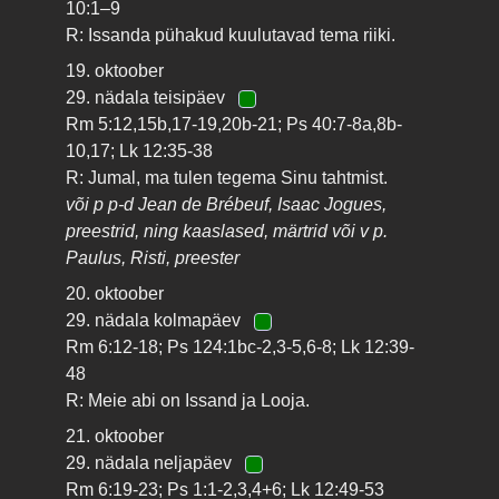
10:1–9
R: Issanda pühakud kuulutavad tema riiki.
19. oktoober
29. nädala teisipäev
Rm 5:12,15b,17-19,20b-21; Ps 40:7-8a,8b-
10,17; Lk 12:35-38
R: Jumal, ma tulen tegema Sinu tahtmist.
või p p-d Jean de Brébeuf, Isaac Jogues,
preestrid, ning kaaslased, märtrid või v p.
Paulus, Risti, preester
20. oktoober
29. nädala kolmapäev
Rm 6:12-18; Ps 124:1bc-2,3-5,6-8; Lk 12:39-
48
R: Meie abi on Issand ja Looja.
21. oktoober
29. nädala neljapäev
Rm 6:19-23; Ps 1:1-2,3,4+6; Lk 12:49-53