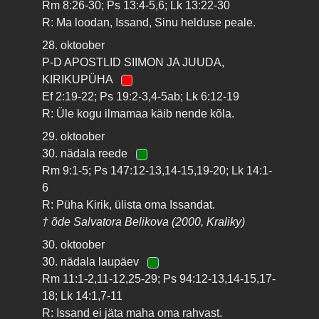
Rm 8:26-30; Ps 13:4-5,6; Lk 13:22-30
R: Ma loodan, Issand, Sinu helduse peale.
28. oktoober
P-D APOSTLID SIIMON JA JUUDA,
KIRIKUPÜHA
Ef 2:19-22; Ps 19:2-3,4-5ab; Lk 6:12-19
R: Üle kogu ilmamaa käib nende kõla.
29. oktoober
30. nädala reede
Rm 9:1-5; Ps 147:12-13,14-15,19-20; Lk 14:1-
6
R: Püha Kirik, ülista oma Issandat.
† õde Salvatora Belikova (2000, Kraliky)
30. oktoober
30. nädala laupäev
Rm 11:1-2,11-12,25-29; Ps 94:12-13,14-15,17-
18; Lk 14:1,7-11
R: Issand ei jäta maha oma rahvast.