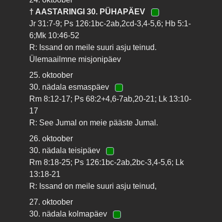
† AASTARINGI 30. PÜHAPÄEV
Jr 31:7-9; Ps 126:1bc-2ab,2cd-3,4-5,6; Hb 5:1-
6;Mk 10:46-52
R: Issand on meile suuri asju teinud.
Ülemaailmne misjonipäev
25. oktoober
30. nädala esmaspäev
Rm 8:12-17; Ps 68:2+4,6-7ab,20-21; Lk 13:10-
17
R: See Jumal on meie pääste Jumal.
26. oktoober
30. nädala teisipäev
Rm 8:18-25; Ps 126:1bc-2ab,2bc-3,4-5,6; Lk
13:18-21
R: Issand on meile suuri asju teinud,
27. oktoober
30. nädala kolmapäev