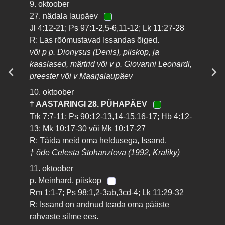
9. oktoober
27. nädala laupäev
Jl 4:12-21; Ps 97:1-2,5-6,11-12; Lk 11:27-28
R: Las rõõmustavad Issandas õiged.
või p p. Dionysus (Denis), piiskop, ja
kaaslased, märtrid või v p. Giovanni Leonardi,
preester või v Maarjalaupäev
10. oktoober
† AASTARINGI 28. PÜHAPÄEV
Trk 7:7-11; Ps 90:12-13,14-15,16-17; Hb 4:12-
13; Mk 10:17-30 või Mk 10:17-27
R: Täida meid oma heldusega, Issand.
† õde Celesta Štohanzlova (1992, Kraliky)
11. oktoober
p. Meinhard, piiskop
Rm 1:1-7; Ps 98:1,2-3ab,3cd-4; Lk 11:29-32
R: Issand on andnud teada oma pääste
rahvaste silme ees.