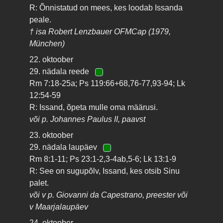
R: Õnnistatud on mees, kes loodab Issanda
peale.
† isa Robert Lenzbauer OFMCap (1979,
München)
22. oktoober
29. nädala reede
Rm 7:18-25a; Ps 119:66+68,76-77,93-94; Lk
12:54-59
R: Issand, õpeta mulle oma määrusi.
või p. Johannes Paulus II, paavst
23. oktoober
29. nädala laupäev
Rm 8:1-11; Ps 23:1-2,3-4ab,5-6; Lk 13:1-9
R: See on sugupõlv, Issand, kes otsib Sinu
palet.
või v p. Giovanni da Capestrano, preester või
v Maarjalaupäev
24. oktoober