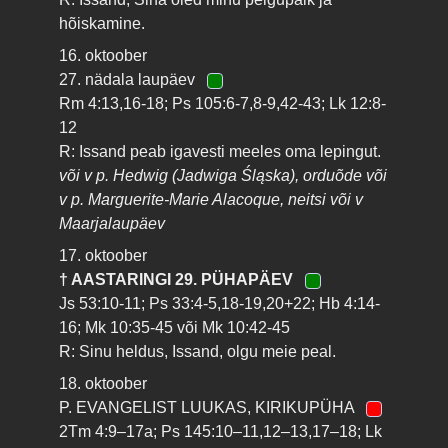
hõiskamine.
16. oktoober
27. nädala laupäev
Rm 4:13,16-18; Ps 105:6-7,8-9,42-43; Lk 12:8-
12
R: Issand peab igavesti meeles oma lepingut.
või v p. Hedwig (Jadwiga Śląska), orduõde või
v p. Marguerite-Marie Alacoque, neitsi või v
Maarjalaupäev
17. oktoober
† AASTARINGI 29. PÜHAPÄEV
Js 53:10-11; Ps 33:4-5,18-19,20+22; Hb 4:14-
16; Mk 10:35-45 või Mk 10:42-45
R: Sinu heldus, Issand, olgu meie peal.
18. oktoober
P. EVANGELIST LUUKAS, KIRIKUPÜHA
2Tm 4:9–17a; Ps 145:10–11,12–13,17–18; Lk