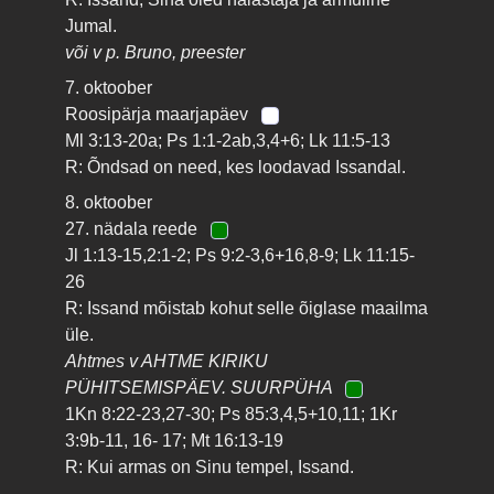
Jumal.
või v p. Bruno, preester
7. oktoober
Roosipärja maarjapäev
Ml 3:13-20a; Ps 1:1-2ab,3,4+6; Lk 11:5-13
R: Õndsad on need, kes loodavad Issandal.
8. oktoober
27. nädala reede
Jl 1:13-15,2:1-2; Ps 9:2-3,6+16,8-9; Lk 11:15-
26
R: Issand mõistab kohut selle õiglase maailma
üle.
Ahtmes v AHTME KIRIKU
PÜHITSEMISPÄEV. SUURPÜHA
1Kn 8:22-23,27-30; Ps 85:3,4,5+10,11; 1Kr
3:9b-11, 16- 17; Mt 16:13-19
R: Kui armas on Sinu tempel, Issand.