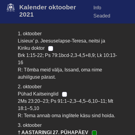
Kalender oktoober
Info
2021
Seaded
1. oktoober
Lisieux’ p. Jeesuselapse-Teresa, neitsi ja
Kiriku doktor
Brk 1:15-22; Ps 79:1bcd-2,3-4,5+8,9; Lk 10:13-
16
R: Tõmba meid välja, Issand, oma nime
auhiilguse pärast.
2. oktoober
Pühad Kaitseinglid
2Ms 23:20–23; Ps 91:1–2,3–4,5–6,10–11; Mt
18:1–5,10
R: Tema annab oma inglitele käsu sind hoida.
3. oktoober
† AASTARINGI 27. PÜHAPÄEV