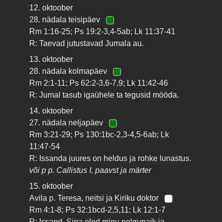
12. oktoober
28. nädala teisipäev
Rm 1:16-25; Ps 19:2-3,4-5ab; Lk 11:37-41
R: Taevad jutustavad Jumala au.
13. oktoober
28. nädala kolmapäev
Rm 2:1-11; Ps 62:2-3,6-7,9; Lk 11:42-46
R: Jumal tasub igaühele ta tegusid mööda.
14. oktoober
27. nädala neljapäev
Rm 3:21-29; Ps 130:1bc-2,3-4,5-6ab; Lk
11:47-54
R: Issanda juures on heldus ja rohke lunastus.
või p p. Callistus I, paavst ja märter
15. oktoober
Avila p. Teresa, neitsi ja Kiriku doktor
Rm 4:1-8; Ps 32:1bcd-2,5,11; Lk 12:1-7
R: Issand, Sina oled minu pelgupaik ja