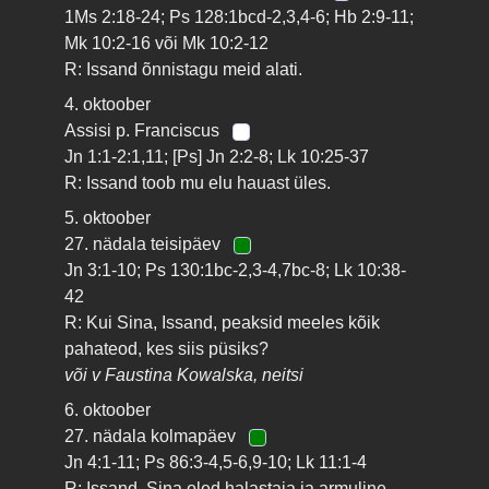
1Ms 2:18-24; Ps 128:1bcd-2,3,4-6; Hb 2:9-11;
Mk 10:2-16 või Mk 10:2-12
R: Issand õnnistagu meid alati.
4. oktoober
Assisi p. Franciscus
Jn 1:1-2:1,11; [Ps] Jn 2:2-8; Lk 10:25-37
R: Issand toob mu elu hauast üles.
5. oktoober
27. nädala teisipäev
Jn 3:1-10; Ps 130:1bc-2,3-4,7bc-8; Lk 10:38-
42
R: Kui Sina, Issand, peaksid meeles kõik
pahateod, kes siis püsiks?
või v Faustina Kowalska, neitsi
6. oktoober
27. nädala kolmapäev
Jn 4:1-11; Ps 86:3-4,5-6,9-10; Lk 11:1-4
R: Issand, Sina oled halastaja ja armuline