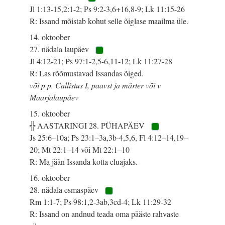
Jl 1:13-15,2:1-2; Ps 9:2-3,6+16,8-9; Lk 11:15-26
R: Issand mõistab kohut selle õiglase maailma üle.
14. oktoober
27. nädala laupäev
Jl 4:12-21; Ps 97:1-2,5-6,11-12; Lk 11:27-28
R: Las rõõmustavad Issandas õiged.
või p p. Callistus I, paavst ja märter või v
Maarjalaupäev
15. oktoober
╬ AASTARINGI 28. PÜHAPÄEV
Js 25:6–10a; Ps 23:1–3a,3b-4,5,6, Fl 4:12–14,19–
20; Mt 22:1–14 või Mt 22:1–10
R: Ma jään Issanda kotta eluajaks.
16. oktoober
28. nädala esmaspäev
Rm 1:1-7; Ps 98:1,2-3ab,3cd-4; Lk 11:29-32
R: Issand on andnud teada oma pääste rahvaste