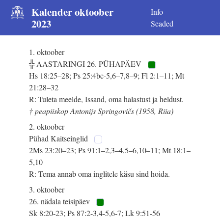
Kalender oktoober
Info
2023
Seaded
1. oktoober
╬ AASTARINGI 26. PÜHAPÄEV
Hs 18:25–28; Ps 25:4bc-5,6–7,8–9; Fl 2:1–11; Mt
21:28–32
R: Tuleta meelde, Issand, oma halastust ja heldust.
† peapiiskop Antonijs Springovičs (1958, Riia)
2. oktoober
Pühad Kaitseinglid
2Ms 23:20–23; Ps 91:1–2,3–4,5–6,10–11; Mt 18:1–
5,10
R: Tema annab oma inglitele käsu sind hoida.
3. oktoober
26. nädala teisipäev
Sk 8:20-23; Ps 87:2-3,4-5,6-7; Lk 9:51-56