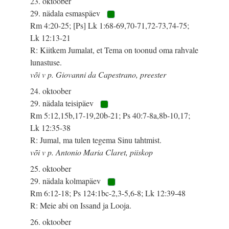
23. oktoober
29. nädala esmaspäev
Rm 4:20-25; [Ps] Lk 1:68-69,70-71,72-73,74-75;
Lk 12:13-21
R: Kiitkem Jumalat, et Tema on toonud oma rahvale
lunastuse.
või v p. Giovanni da Capestrano, preester
24. oktoober
29. nädala teisipäev
Rm 5:12,15b,17-19,20b-21; Ps 40:7-8a,8b-10,17;
Lk 12:35-38
R: Jumal, ma tulen tegema Sinu tahtmist.
või v p. Antonio Maria Claret, piiskop
25. oktoober
29. nädala kolmapäev
Rm 6:12-18; Ps 124:1bc-2,3-5,6-8; Lk 12:39-48
R: Meie abi on Issand ja Looja.
26. oktoober