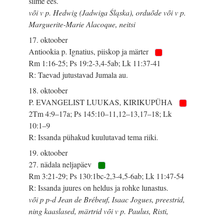
silme ees.
või v p. Hedwig (Jadwiga Śląska), orduõde või v p.
Marguerite-Marie Alacoque, neitsi
17. oktoober
Antiookia p. Ignatius, piiskop ja märter
Rm 1:16-25; Ps 19:2-3,4-5ab; Lk 11:37-41
R: Taevad jutustavad Jumala au.
18. oktoober
P. EVANGELIST LUUKAS, KIRIKUPÜHA
2Tm 4:9–17a; Ps 145:10–11,12–13,17–18; Lk
10:1–9
R: Issanda pühakud kuulutavad tema riiki.
19. oktoober
27. nädala neljapäev
Rm 3:21-29; Ps 130:1bc-2,3-4,5-6ab; Lk 11:47-54
R: Issanda juures on heldus ja rohke lunastus.
või p p-d Jean de Brébeuf, Isaac Jogues, preestrid,
ning kaaslased, märtrid või v p. Paulus, Risti,