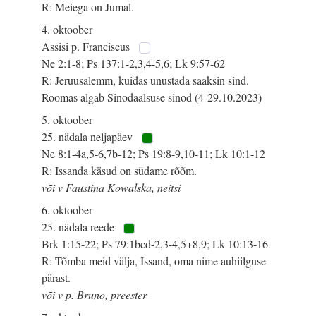
R: Meiega on Jumal.
4. oktoober
Assisi p. Franciscus
Ne 2:1-8; Ps 137:1-2,3,4-5,6; Lk 9:57-62
R: Jeruusalemm, kuidas unustada saaksin sind.
Roomas algab Sinodaalsuse sinod (4-29.10.2023)
5. oktoober
25. nädala neljapäev
Ne 8:1-4a,5-6,7b-12; Ps 19:8-9,10-11; Lk 10:1-12
R: Issanda käsud on südame rõõm.
või v Faustina Kowalska, neitsi
6. oktoober
25. nädala reede
Brk 1:15-22; Ps 79:1bcd-2,3-4,5+8,9; Lk 10:13-16
R: Tõmba meid välja, Issand, oma nime auhiilguse
pärast.
või v p. Bruno, preester