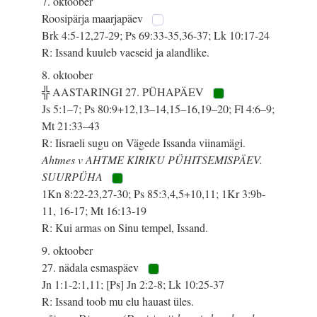
7. oktoober
Roosipärja maarjapäev
Brk 4:5-12,27-29; Ps 69:33-35,36-37; Lk 10:17-24
R: Issand kuuleb vaeseid ja alandlike.
8. oktoober
╬ AASTARINGI 27. PÜHAPÄEV
Js 5:1–7; Ps 80:9+12,13–14,15–16,19–20; Fl 4:6–9;
Mt 21:33–43
R: Iisraeli sugu on Vägede Issanda viinamägi.
Ahtmes v AHTME KIRIKU PÜHITSEMISPÄEV.
SUURPÜHA
1Kn 8:22-23,27-30; Ps 85:3,4,5+10,11; 1Kr 3:9b-
11, 16-17; Mt 16:13-19
R: Kui armas on Sinu tempel, Issand.
9. oktoober
27. nädala esmaspäev
Jn 1:1-2:1,11; [Ps] Jn 2:2-8; Lk 10:25-37
R: Issand toob mu elu hauast üles.