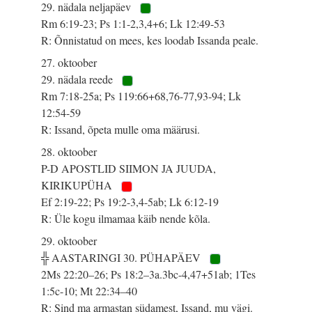
29. nädala neljapäev
Rm 6:19-23; Ps 1:1-2,3,4+6; Lk 12:49-53
R: Õnnistatud on mees, kes loodab Issanda peale.
27. oktoober
29. nädala reede
Rm 7:18-25a; Ps 119:66+68,76-77,93-94; Lk
12:54-59
R: Issand, õpeta mulle oma määrusi.
28. oktoober
P-D APOSTLID SIIMON JA JUUDA,
KIRIKUPÜHA
Ef 2:19-22; Ps 19:2-3,4-5ab; Lk 6:12-19
R: Üle kogu ilmamaa käib nende kõla.
29. oktoober
╬ AASTARINGI 30. PÜHAPÄEV
2Ms 22:20–26; Ps 18:2–3a.3bc-4,47+51ab; 1Tes
1:5c-10; Mt 22:34–40
R: Sind ma armastan südamest, Issand, mu vägi.