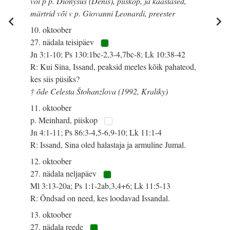
või p p. Dionysus (Denis), piiskop, ja kaaslased,
märtrid või v p. Giovanni Leonardi, preester
10. oktoober
27. nädala teisipäev
Jn 3:1-10; Ps 130:1bc-2,3-4,7bc-8; Lk 10:38-42
R: Kui Sina, Issand, peaksid meeles kõik pahateod,
kes siis püsiks?
† õde Celesta Štohanzlova (1992, Kraliky)
11. oktoober
p. Meinhard, piiskop
Jn 4:1-11; Ps 86:3-4,5-6,9-10; Lk 11:1-4
R: Issand, Sina oled halastaja ja armuline Jumal.
12. oktoober
27. nädala neljapäev
Ml 3:13-20a; Ps 1:1-2ab,3,4+6; Lk 11:5-13
R: Õndsad on need, kes loodavad Issandal.
13. oktoober
27. nädala reede