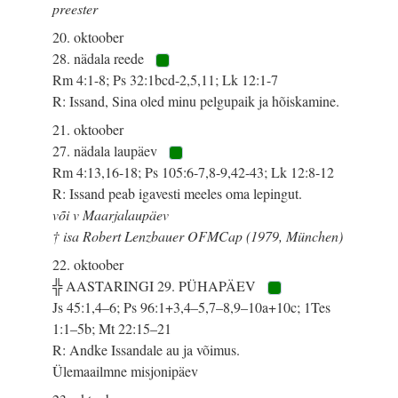
preester
20. oktoober
28. nädala reede
Rm 4:1-8; Ps 32:1bcd-2,5,11; Lk 12:1-7
R: Issand, Sina oled minu pelgupaik ja hõiskamine.
21. oktoober
27. nädala laupäev
Rm 4:13,16-18; Ps 105:6-7,8-9,42-43; Lk 12:8-12
R: Issand peab igavesti meeles oma lepingut.
või v Maarjalaupäev
† isa Robert Lenzbauer OFMCap (1979, München)
22. oktoober
╬ AASTARINGI 29. PÜHAPÄEV
Js 45:1,4–6; Ps 96:1+3,4–5,7–8,9–10a+10c; 1Tes
1:1–5b; Mt 22:15–21
R: Andke Issandale au ja võimus.
Ülemaailmne misjonipäev