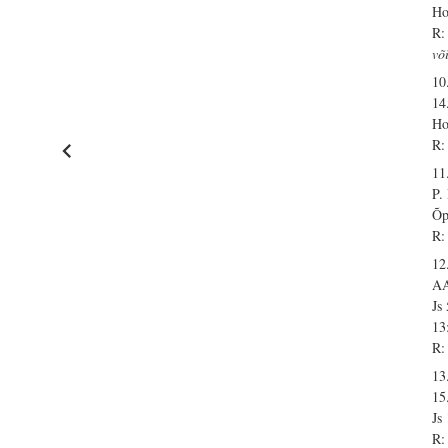
Ho
R:
võ
10
14
Ho
R:
11
P
Õp
R:
12
A
Js
13
R:
13
15
Js
R: