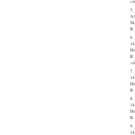
võ
5. 
A
Sk
R:
6. 
14
Ho
R:
võ
7. 
14
Ho
R:
8. 
14
Ho
R:
9. 
14