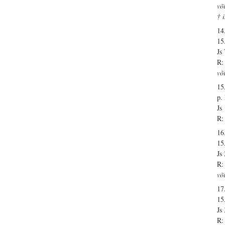
võ
† 
14
15
Js
R:
võ
15
p.
Js
R:
16
15
Js
R:
võ
17
15
Js
R: