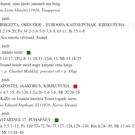
 Jumal, sinu järele januneb mu hing.
isa Leon Abraitis (1930, Taagepera)
. juuli
. BIRGITTA, ORDUÕDE - EUROOPA KAITSEPÜHAK. KIRIKUPÜHA
l 2:19-20; Ps 34:2-3,4-5,6-7,8-9,10-11; Jh 15:1-8
 Ära unusta viletsaid, Issand.
. juuli
. nädala reede
 3:14-17; [Ps] Jr 31:10,11-12ab,13; Mt 13:18-23
 Issand hoiab meid nagu karjane oma karja.
i v p. Charbel Mahkluf, preester või v p. Olga
. juuli
. APOSTEL JAAKOBUS, KIRIKUPÜHA
r 4:7-15; Ps 126:1-2a,2b-3,4-5,6; Mt 20:20-28
 Kallis on Issanda meelest Tema vagade surm.
isa Eduard Stephany SJ (1928, Narva-Jõesuu)
. juuli
ASTARINGI 17. PÜHAPÄEV
n 3:5,7–12; Ps 119:57+72,76–77,127–128,129–130; Rm 8:28–30; Mt 13:44–5
i Mt 13:44–46