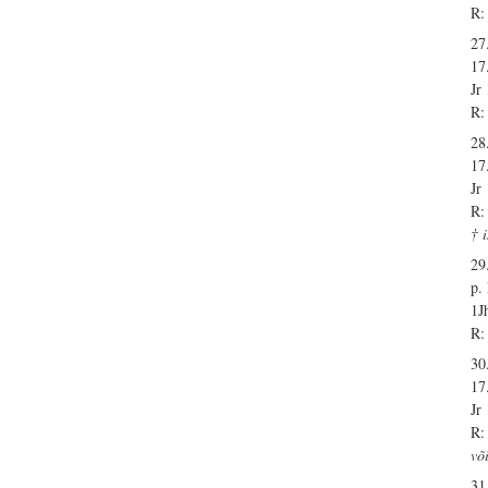
R:
27
17
Jr
R:
28
17
Jr
R:
† 
29
p.
1J
R:
30
17
Jr
R:
võ
31