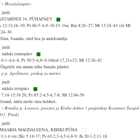
i v Maarjalaupäev
. juuli
ASTARINGI 16. PÜHAPÄEV
k 12:13,16–19; Ps 86:5–6,9–10,15–16a; Rm 8:26–27; Mt 13:24–43 või Mt
:24–30
 Sina, Issanda, oled hea ja andeksandja.
. juuli
. nädala esmaspäev
 6:1–4,6–8; Ps 50:5–6,8–9,16bcd-17,21+23; Mt 12:38–42
 Õigetele ma annan näha Jumala päästet.
i p p. Apollinare, piiskop ja märter
. juuli
. nädala teisipäev
 7:14-15;18 20; Ps 85:2-4,5-6,7-8; Mt 12:46-50
 Issand, näita meile oma heldust.
i v Brindisi p. Lorenzo, preester ja Kiriku doktor † peapiiskop Kazimierz Świąte
011, Pinsk)
. juuli
. MAARJA MAGDALEENA, KIRIKUPÜHA
 3:1-4 või 2Kr 5:14-17; Ps 63:2,3-4,5-6,8-9; Jh 20:1-2,11-18