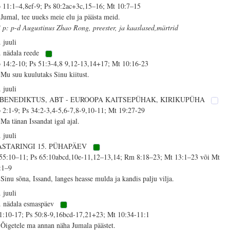
 11:1–4,8ef-9; Ps 80:2ac+3c,15–16; Mt 10:7–15
 Jumal, tee uueks meie elu ja päästa meid.
i p: p-d Augustinus Zhao Rong, preester, ja kaaslased,märtrid
. juuli
. nädala reede
 14:2-10; Ps 51:3-4,8 9,12-13,14+17; Mt 10:16-23
 Mu suu kuulutaks Sinu kiitust.
. juuli
. BENEDIKTUS, ABT - EUROOPA KAITSEPÜHAK, KIRIKUPÜHA
 2:1-9; Ps 34:2-3,4-5,6-7,8-9,10-11; Mt 19:27-29
 Ma tänan Issandat igal ajal.
. juuli
ASTARINGI 15. PÜHAPÄEV
 55:10–11; Ps 65:10abcd,10e-11,12–13,14; Rm 8:18–23; Mt 13:1–23 või Mt
:1–9
 Sinu sõna, Issand, langes heasse mulda ja kandis palju vilja.
. juuli
. nädala esmaspäev
 1:10-17; Ps 50:8-9,16bcd-17,21+23; Mt 10:34-11:1
 Õigetele ma annan näha Jumala päästet.