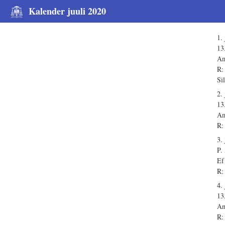
Kalender juuli 2020
1. 
13
Am
R:
Si
2. 
13
Am
R:
3. 
P
Ef
R:
4. 
13
Am
R: