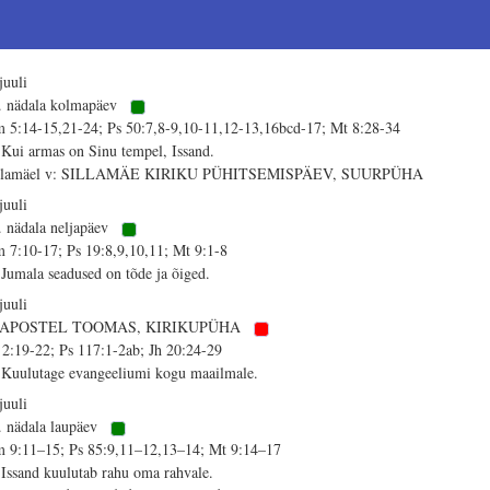
juuli
. nädala kolmapäev
 5:14-15,21-24; Ps 50:7,8-9,10-11,12-13,16bcd-17; Mt 8:28-34
 Kui armas on Sinu tempel, Issand.
llamäel v: SILLAMÄE KIRIKU PÜHITSEMISPÄEV, SUURPÜHA
juuli
. nädala neljapäev
 7:10-17; Ps 19:8,9,10,11; Mt 9:1-8
 Jumala seadused on tõde ja õiged.
juuli
. APOSTEL TOOMAS, KIRIKUPÜHA
 2:19-22; Ps 117:1-2ab; Jh 20:24-29
 Kuulutage evangeeliumi kogu maailmale.
juuli
. nädala laupäev
 9:11–15; Ps 85:9,11–12,13–14; Mt 9:14–17
 Issand kuulutab rahu oma rahvale.