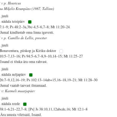
i v p. Henricus
isa Miķelis Krumpāns (1987, Tallinn)
. juuli
. nädala teisipäev
 7:1–9; Ps 48:2–3a,3bc-4,5–6,7–8; Mt 11:20–24
 Jumal kindlustab oma linna igavesti.
i v p. Camillo de Lellis, preester
. juuli
 Bonaventura, piiskop ja Kiriku doktor
 10:5–7,13–16; Ps 94:5–6,7–8,9–10,14–15; Mt 11:25–27
 Issand ei tõuka ära oma rahvast.
. juuli
. nädala neljapäev
 26:7–9,12,16–19; Ps 102:13–14ab+15,16–18,19–21; Mt 11:28–30
 Jumal vaatab taevast ilmamaad.
i v: Karmeli maarjapäev
. juuli
. nädala reede
 38:1–6,21–22,7–8; [Ps] Js 38:10,11,12abcde,16; Mt 12:1–8
 Ära unusta viletsaid, Issand.