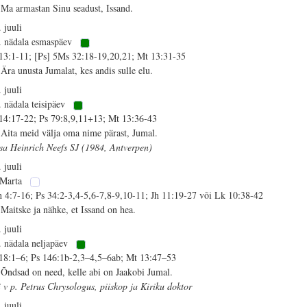
 Ma armastan Sinu seadust, Issand.
. juuli
. nädala esmaspäev
 13:1-11; [Ps] 5Ms 32:18-19,20,21; Mt 13:31-35
 Ära unusta Jumalat, kes andis sulle elu.
. juuli
. nädala teisipäev
 14:17-22; Ps 79:8,9,11+13; Mt 13:36-43
 Aita meid välja oma nime pärast, Jumal.
isa Heinrich Neefs SJ (1984, Antverpen)
. juuli
 Marta
h 4:7-16; Ps 34:2-3,4-5,6-7,8-9,10-11; Jh 11:19-27 või Lk 10:38-42
 Maitske ja nähke, et Issand on hea.
. juuli
. nädala neljapäev
 18:1–6; Ps 146:1b-2,3–4,5–6ab; Mt 13:47–53
 Õndsad on need, kelle abi on Jaakobi Jumal.
i v p. Petrus Chrysologus, piiskop ja Kiriku doktor
. juuli