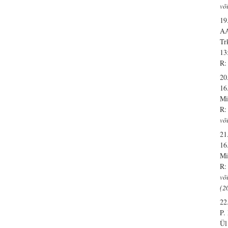
võ
19
A
Tr
13
R:
20
16
Mi
R:
võ
21
16
Mi
R:
võ
(2
22
P
Ül