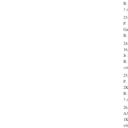
R:
† 
23
P
Ga
R:
24
16
Jr
R:
võ
25
P
2K
R:
† 
26
A
1K
võ