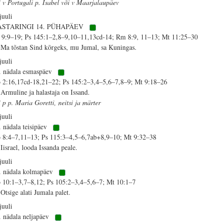
i v Portugali p. Isabel või v Maarjalaupäev
juuli
ASTARINGI 14. PÜHAPÄEV
 9:9–19; Ps 145:1–2,8–9,10–11,13cd-14; Rm 8:9, 11–13; Mt 11:25–30
 Ma tõstan Sind kõrgeks, mu Jumal, sa Kuningas.
juuli
. nädala esmaspäev
 2:16,17cd-18,21–22; Ps 145:2–3,4–5,6–7,8–9; Mt 9:18–26
 Armuline ja halastaja on Issand.
i p p. Maria Goretti, neitsi ja märter
juuli
. nädala teisipäev
 8:4–7,11–13; Ps 115:3–4,5–6,7ab+8,9–10; Mt 9:32–38
 Iisrael, looda Issanda peale.
juuli
. nädala kolmapäev
 10:1–3,7–8,12; Ps 105:2–3,4–5,6–7; Mt 10:1–7
 Otsige alati Jumala palet.
juuli
. nädala neljapäev