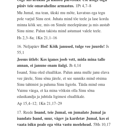
püsiv teie omavaheline armastus.
1Pt 4,7–8
Mu Jumal, ma tean, ükski mu mõte, kavatsus ega tegu
pole varjul Sinu eest. Juhata mind tõe teele ja lase korda
minna kõik see, mis on Sinule meelepärane ja mis austab
Sinu nime. Palun takista mind astumast valele teele.
Hs 2,3–8a; 1Kn 21,1–16
Hoi! Kõik janused, tulge vee juurde!
16. Neljapäev
Js
55,1
Jeesus ütleb: Kes iganes joob vett, mida mina talle
annan, ei janune enam iialgi.
Jh 4,14
Issand, Sina oled eluallikas. Palun anna mulle janu elava
vee järele, Sinu sõna järele, et see sunniks mind otsima
Sinu tahtmist ja paluma Sinu ligiolu. Täida mind oma
Vaimu väega, et ka mina võiksin olla Sinu sõna
edasikandja ja juhtida ligimesi eluallikale.
Ap 15,4–12; 1Kn 21,17–29
Issand, teie Jumal, on jumalate Jumal ja
17. Reede
isandate Isand, suur, vägev ja kardetav Jumal, kes ei
vaata isiku peale ega võta vastu meelehead.
5Ms 10,17