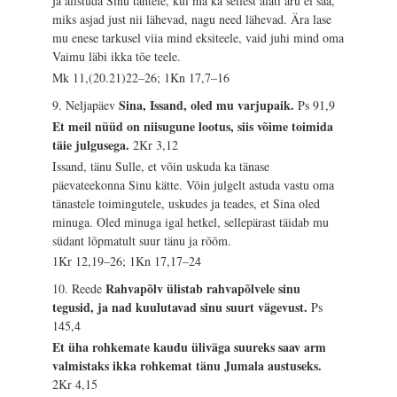
ja alistuda Sinu tahtele, kui ma ka sellest alati aru ei saa,
miks asjad just nii lähevad, nagu need lähevad. Ära lase
mu enese tarkusel viia mind eksiteele, vaid juhi mind oma
Vaimu läbi ikka tõe teele.
Mk 11,(20.21)22–26; 1Kn 17,7–16
Sina, Issand, oled mu varjupaik.
9. Neljapäev
Ps 91,9
Et meil nüüd on niisugune lootus, siis võime toimida
täie julgusega.
2Kr 3,12
Issand, tänu Sulle, et võin uskuda ka tänase
päevateekonna Sinu kätte. Võin julgelt astuda vastu oma
tänastele toimingutele, uskudes ja teades, et Sina oled
minuga. Oled minuga igal hetkel, sellepärast täidab mu
südant lõpmatult suur tänu ja rõõm.
1Kr 12,19–26; 1Kn 17,17–24
Rahvapõlv ülistab rahvapõlvele sinu
10. Reede
tegusid, ja nad kuulutavad sinu suurt vägevust.
Ps
145,4
Et üha rohkemate kaudu üliväga suureks saav arm
valmistaks ikka rohkemat tänu Jumala austuseks.
2Kr 4,15