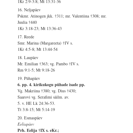
1Kr 2:9-3:8; Mt 13:31-36
16. Neljapäev
Pskmr. Atinogen jkk. †311; mr. Valentiina †308; mr.
Juulia †440
1Kr 3:18-23; Mt 13:36-43
17. Reede
Smr. Marina (Margareeta) †IV s.
1Kr 4:5-8; Mt 13:44-54
18. Laupäev
Mr. Emilian †363; vg. Pambo †IV s.
Rm 9:1-5; Mt 9:18-26
19. Pühapäev
6. pp. 4. kirikukogu pühade isade pp.
Vg. Makriina †380; vg. Dius †430;
Saarovi vg. Serafimi säilm. av.
5. v. HE Lk 24:36-53.
Tt 3:8-15; Mt 5:14-19
20. Esmaspäev
Eeliapäev
Prh. Eelija †IX s. eKr.;