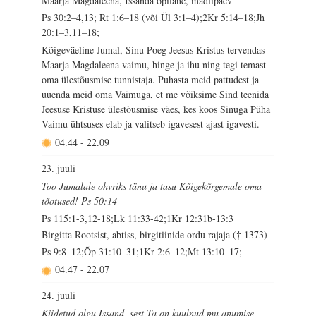
Maarja Magdaleena, Issanda õpilane, madlipäev
Ps 30:2–4,13; Rt 1:6–18 (või Ül 3:1–4);2Kr 5:14–18;Jh
20:1–3,11–18;
Kõigeväeline Jumal, Sinu Poeg Jeesus Kristus tervendas
Maarja Magdaleena vaimu, hinge ja ihu ning tegi temast
oma ülestõusmise tunnistaja. Puhasta meid pattudest ja
uuenda meid oma Vaimuga, et me võiksime Sind teenida
Jeesuse Kristuse ülestõusmise väes, kes koos Sinuga Püha
Vaimu ühtsuses elab ja valitseb igavesest ajast igavesti.
04.44
-
22.09
23. juuli
Too Jumalale ohvriks tänu ja tasu Kõigekõrgemale oma
tõotused! Ps 50:14
Ps 115:1-3,12-18;Lk 11:33-42;1Kr 12:31b-13:3
Birgitta Rootsist, abtiss, birgitiinide ordu rajaja († 1373)
Ps 9:8–12;Õp 31:10–31;1Kr 2:6–12;Mt 13:10–17;
04.47
-
22.07
24. juuli
Kiidetud olgu Issand, sest Ta on kuulnud mu anumise