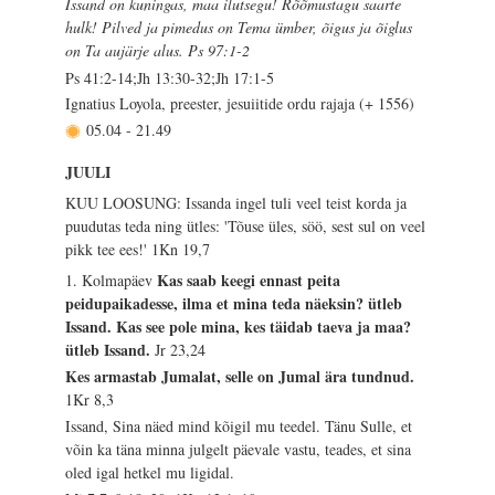
Issand on kuningas, maa ilutsegu! Rõõmustagu saarte
hulk! Pilved ja pimedus on Tema ümber, õigus ja õiglus
on Ta aujärje alus. Ps 97:1-2
Ps 41:2-14;Jh 13:30-32;Jh 17:1-5
Ignatius Loyola, preester, jesuiitide ordu rajaja (+ 1556)
05.04
-
21.49
JUULI
KUU LOOSUNG: Issanda ingel tuli veel teist korda ja
puudutas teda ning ütles: 'Tõuse üles, söö, sest sul on veel
pikk tee ees!'
1Kn 19,7
Kas saab keegi ennast peita
1. Kolmapäev
peidupaikadesse, ilma et mina teda näeksin? ütleb
Issand. Kas see pole mina, kes täidab taeva ja maa?
ütleb Issand.
Jr 23,24
Kes armastab Jumalat, selle on Jumal ära tundnud.
1Kr 8,3
Issand, Sina näed mind kõigil mu teedel. Tänu Sulle, et
võin ka täna minna julgelt päevale vastu, teades, et sina
oled igal hetkel mu ligidal.