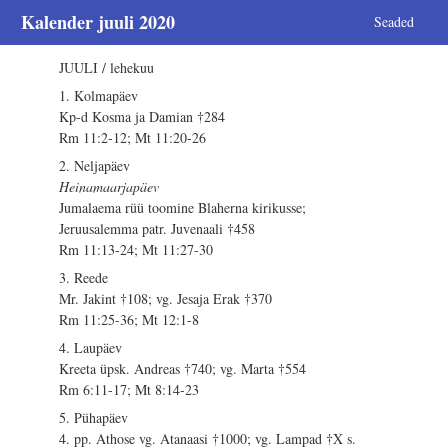
Kalender juuli 2020
Seaded
JUULI / lehekuu
1. Kolmapäev
Kp-d Kosma ja Damian †284
Rm 11:2-12; Mt 11:20-26
2. Neljapäev
Heinamaarjapäev
Jumalaema rüü toomine Blaherna kirikusse;
Jeruusalemma patr. Juvenaali †458
Rm 11:13-24; Mt 11:27-30
3. Reede
Mr. Jakint †108; vg. Jesaja Erak †370
Rm 11:25-36; Mt 12:1-8
4. Laupäev
Kreeta üpsk. Andreas †740; vg. Marta †554
Rm 6:11-17; Mt 8:14-23
5. Pühapäev
4. pp. Athose vg. Atanaasi †1000; vg. Lampad †X s.