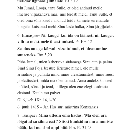
usaldav ligipääs Jumalale.
Ef 3,12
Mu Jumal, Looja, tänu Sulle, et oled andnud meile
imelise viljakandva maa, mis toidab meid. Tänu Sulle, et
oled oma sõna kaudu andnud toidu ka meie surematule
hingele, kutsunud meid Sinu laste hulka, Sinu järgijateks.
Nii kaugel kui ida on läänest, nii kaugele
6. Esmaspäev
viib ta meist meie üleastumised.
Ps 103,12
Seadus on aga kõrvalt sisse tulnud, et üleastumine
suureneks.
Rm 5,20
Püha Jumal, tulen kahetseva südamega Sinu ette ja palun
Sind Sinu Poja Jeesuse Kristuse nimel, ole mulle
armuline ja puhasta mind minu üleastumistest, minu süüst
ja eksitustest, mida ma olen teinud. Anna andeks ka need
mõtted, sõnad ja teod, millega olen eneselegi teadmata
eksinud. Kuule mu palvet.
Gl 6,1–5; 1Kn 14,1–20
6. juuli 1415 – Jan Hus suri märtrina Konstanzis
Mina ütlesin oma hädas: 'Ma olen ära
7. Teisipäev
lõigatud su silma eest!' Siiski kuulsid sa mu anumiste
häält, kui ma sind appi hüüdsin.
Ps 31,23