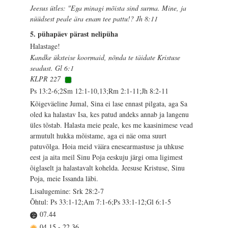
Jeesus ütles: "Ega minagi mõista sind surma. Mine, ja
nüüdsest peale ära enam tee pattu!? Jh 8:11
5. pühapäev pärast nelipüha
Halastage!
Kandke üksteise koormaid, nõnda te täidate Kristuse
seadust. Gl 6:1
KLPR 227
Ps 13:2-6;2Sm 12:1-10,13;Rm 2:1-11;Jh 8:2-11
Kõigeväeline Jumal, Sina ei lase ennast pilgata, aga Sa
oled ka halastav Isa, kes patud andeks annab ja langenu
üles tõstab. Halasta meie peale, kes me kaasinimese vead
armutult hukka mõistame, aga ei näe oma suurt
patuvõlga. Hoia meid väära enesearmastuse ja uhkuse
eest ja aita meil Sinu Poja eeskuju järgi oma ligimest
õiglaselt ja halastavalt kohelda. Jeesuse Kristuse, Sinu
Poja, meie Issanda läbi.
Lisalugemine: Srk 28:2-7
Õhtul: Ps 33:1-12;Am 7:1-6;Ps 33:1-12;Gl 6:1-5
07.44
04.15
-
22.36