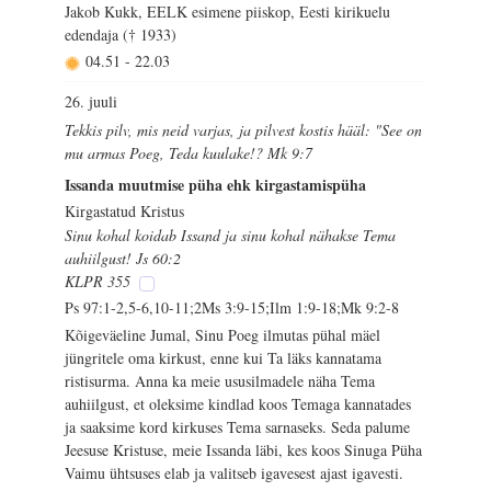
Jakob Kukk, EELK esimene piiskop, Eesti kirikuelu
edendaja († 1933)
04.51
-
22.03
26. juuli
Tekkis pilv, mis neid varjas, ja pilvest kostis hääl: "See on
mu armas Poeg, Teda kuulake!? Mk 9:7
Issanda muutmise püha ehk kirgastamispüha
Kirgastatud Kristus
Sinu kohal koidab Issand ja sinu kohal nähakse Tema
auhiilgust! Js 60:2
KLPR 355
Ps 97:1-2,5-6,10-11;2Ms 3:9-15;Ilm 1:9-18;Mk 9:2-8
Kõigeväeline Jumal, Sinu Poeg ilmutas pühal mäel
jüngritele oma kirkust, enne kui Ta läks kannatama
ristisurma. Anna ka meie ususilmadele näha Tema
auhiilgust, et oleksime kindlad koos Temaga kannatades
ja saaksime kord kirkuses Tema sarnaseks. Seda palume
Jeesuse Kristuse, meie Issanda läbi, kes koos Sinuga Püha
Vaimu ühtsuses elab ja valitseb igavesest ajast igavesti.