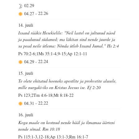
02.29
04.27
-
22.26
14. juuli
Issand rääkis Hesekielile: "Neil lastel on jultunud näod
ja paadunud südamed; ma läkitan sind nende juurde ja
sa pead neile ütlema: Nõnda ütleb Issand Jumal." Hs 2:4
Ps 70:2-6;1Ms 35:1-4,9-15;Ap 12:1-11
04.29
-
22.24
15. juuli
Te olete ehitatud hooneks apostlite ja prohvetite alusele,
mille nurgakiviks on Kristus Jeesus ise. Ef 2:20
Ps 123;2Tm 4:6-18;Mt 8:18-22
04.31
-
22.22
16. juuli
Kogu maale on kostnud nende hääl ja ilmamaa äärteni
nende sõnad. Rm 10:18
Ps 115:1-3,12-18;Ap 13:1-3;Rm 16:1-7