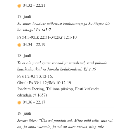
04.32
-
22.21
17. juuli
Su suure headuse mälestust kuulutatagu ja Su õiguse üle
hõisatagu! Ps 145:7
Ps 54:3-9;Lk 22:31-34;2Kr 12:1-10
04.34
-
22.19
18. juuli
Te ei ole nüüd enam võõrad ja majalised, vaid pühade
kaaskodanikud ja Jumala kodakondsed. Ef 2:19
Ps 61:2-9;Fl 3:12-16;
Õhtul: Ps 33:1-12;5Ms 10:12-19
Joachim Jhering, Tallinna piiskop, Eesti kirikuelu
edendaja († 1657)
04.36
-
22.17
19. juuli
Jeesus ütles: "Üks asi puudub sul. Mine müü kõik, mis sul
on, ja anna vaestele, ja sul on aare taevas, ning tule