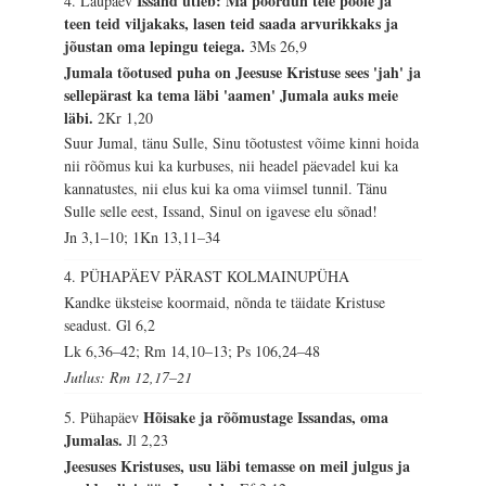
Issand ütleb: Ma pöördun teie poole ja
4. Laupäev
teen teid viljakaks, lasen teid saada arvurikkaks ja
jõustan oma lepingu teiega.
3Ms 26,9
Jumala tõotused puha on Jeesuse Kristuse sees 'jah' ja
sellepärast ka tema läbi 'aamen' Jumala auks meie
läbi.
2Kr 1,20
Suur Jumal, tänu Sulle, Sinu tõotustest võime kinni hoida
nii rõõmus kui ka kurbuses, nii headel päevadel kui ka
kannatustes, nii elus kui ka oma viimsel tunnil. Tänu
Sulle selle eest, Issand, Sinul on igavese elu sõnad!
Jn 3,1–10; 1Kn 13,11–34
4. PÜHAPÄEV PÄRAST KOLMAINUPÜHA
Kandke üksteise koormaid, nõnda te täidate Kristuse
seadust.
Gl 6,2
Lk 6,36–42; Rm 14,10–13; Ps 106,24–48
Jutlus: Rm 12,17–21
Hõisake ja rõõmustage Issandas, oma
5. Pühapäev
Jumalas.
Jl 2,23
Jeesuses Kristuses, usu läbi temasse on meil julgus ja