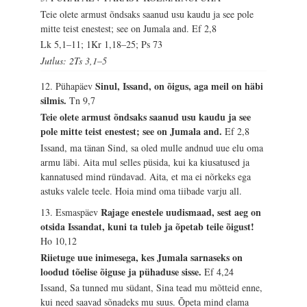
Teie olete armust õndsaks saanud usu kaudu ja see pole
mitte teist enestest; see on Jumala and.
Ef 2,8
Lk 5,1–11; 1Kr 1,18–25; Ps 73
Jutlus: 2Ts 3,1–5
Sinul, Issand, on õigus, aga meil on häbi
12. Pühapäev
silmis.
Tn 9,7
Teie olete armust õndsaks saanud usu kaudu ja see
pole mitte teist enestest; see on Jumala and.
Ef 2,8
Issand, ma tänan Sind, sa oled mulle andnud uue elu oma
armu läbi. Aita mul selles püsida, kui ka kiusatused ja
kannatused mind ründavad. Aita, et ma ei nõrkeks ega
astuks valele teele. Hoia mind oma tiibade varju all.
Rajage enestele uudismaad, sest aeg on
13. Esmaspäev
otsida Issandat, kuni ta tuleb ja õpetab teile õigust!
Ho 10,12
Riietuge uue inimesega, kes Jumala sarnaseks on
loodud tõelise õiguse ja pühaduse sisse.
Ef 4,24
Issand, Sa tunned mu südant, Sina tead mu mõtteid enne,
kui need saavad sõnadeks mu suus. Õpeta mind elama