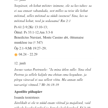
Seepärast, oh kohut mõistev inimene, ole sa kes tahes: sa
ei saa ennast vabandada, sest milles sa teise üle kohut
mõistad, selles mõistad sa süüdi iseenese! Sina, kes sa
mõistad kohut, teed ju sedasama! Rm 2:1
Ps 61:2-9;2Kr 13:10-13;
Õhtul: Ps 33:1-12;Am 3:3-8
Benedictus Nursiast, Monte Cassino abt, õhtumaise
munkluse isa († 547)
Õp 2:1–9;Mt 19:27–29;
04.24
-
22.29
12. juuli
Jeesus vastas Peetrusele: "Ja mina ütlen sulle: Sina oled
Peetrus ja sellele kaljule ma ehitan oma koguduse, ja
põrgu väravad ei saa sellest võitu. Ma annan sulle
taevariigi võtmed.? Mt 16:18-19
Apostlite pühapäev
Issanda teenistuses
Järelikult ei ole te nüüd enam võõrad ja majalised, vaid
pühade kaaskodanikud ja Jumala kodakondsed. Ef 2:19