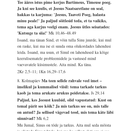
Tee ääres istus pime kerjus Bartimeus, Timeuse poeg.
Ja kui see kuulis, et Jeesus Naatsaretlane on seal,
hakkas ta karjuma: 'Jeesus, Taaveti Poeg, halasta
minu peale!' Ja paljud sõitlesid teda, et ta vaikiks,
tema aga karjus veelgi enam. Jeesus ütles seisatades:
'Kutsuge ta siia!'
Mk 10,46–48.49
Issand, ma tänan Sind, et võin tulla Sinu juurde, kui mul
on raske, kui ma ise ei suuda oma olukordades lahendusi
leida. Issand, ma usun, et Sinul on lahendused ka kõige
keerulisematele probleemidele ja vastused mind
vaevavatele küsimustele. Aita mind. Ka täna.
2Kr 2,5–11; 1Kn 16,29–17,6
Ma teen sellele rahvale veel imet –
8. Kolmapäev
imelikul ja kummalisel viisil: tema tarkade tarkus
kaob ja tema arukate arukus peidetakse.
Js 29,14
Paljud, kes Jeesust kuulsid, olid vapustatud: Kust on
temal pärit see kõik? Ja mis tarkus see on, mis talle
on antud? Ja sellised vägevad teod, mis tema käte läbi
sünnivad?
Mk 6,2
Mu Jumal, Sinus on tõde ja tarkus. Aita mul seda mõista