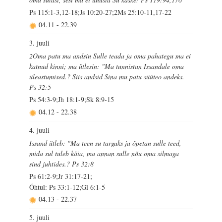
Ps 115:1-3,12-18;Js 10:20-27;2Ms 25:10-11,17-22
04.11
-
22.39
3. juuli
2Oma patu ma andsin Sulle teada ja oma pahategu ma ei
katnud kinni; ma ütlesin: "Ma tunnistan Issandale oma
üleastumised.? Siis andsid Sina mu patu süüteo andeks.
Ps 32:5
Ps 54:3-9;Jh 18:1-9;Sk 8:9-15
04.12
-
22.38
4. juuli
Issand ütleb: "Ma teen su targaks ja õpetan sulle teed,
mida sul tuleb käia, ma annan sulle nõu oma silmaga
sind juhtides.? Ps 32:8
Ps 61:2-9;Jr 31:17-21;
Õhtul: Ps 33:1-12;Gl 6:1-5
04.13
-
22.37
5. juuli