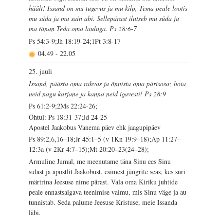
häält! Issand on mu tugevus ja mu kilp, Tema peale lootis
mu süda ja ma sain abi. Sellepärast ilutseb mu süda ja
ma tänan Teda oma lauluga. Ps 28:6-7
Ps 54:3-9;Jh 18:19-24;1Pt 3:8-17
04.49
-
22.05
25. juuli
Issand, päästa oma rahvas ja õnnista oma pärisosa; hoia
neid nagu karjane ja kanna neid igavesti! Ps 28:9
Ps 61:2-9;2Ms 22:24-26;
Õhtul: Ps 18:31-37;Jd 24-25
Apostel Jaakobus Vanema päev ehk jaagupipäev
Ps 89:2,6,16–18;Jr 45:1–5 (v 1Kn 19:9–18);Ap 11:27–
12:3a (v 2Kr 4:7–15);Mt 20:20–23(24–28);
Armuline Jumal, me meenutame täna Sinu ees Sinu
sulast ja apostlit Jaakobust, esimest jüngrite seas, kes suri
märtrina Jeesuse nime pärast. Vala oma Kiriku juhtide
peale ennastsalgava teenimise vaimu, mis Sinu väge ja au
tunnistab. Seda palume Jeesuse Kristuse, meie Issanda
läbi.