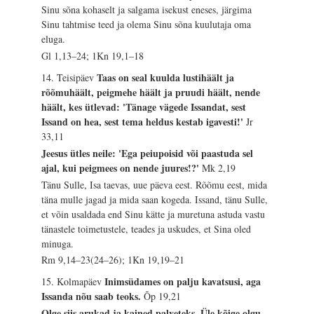
Sinu sõna kohaselt ja salgama isekust eneses, järgima
Sinu tahtmise teed ja olema Sinu sõna kuulutaja oma
eluga.
Gl 1,13–24; 1Kn 19,1–18
Taas on seal kuulda lustihäält ja
14. Teisipäev
rõõmuhäält, peigmehe häält ja pruudi häält, nende
häält, kes ütlevad: 'Tänage vägede Issandat, sest
Issand on hea, sest tema heldus kestab igavesti!'
Jr
33,11
Jeesus ütles neile: 'Ega peiupoisid või paastuda sel
ajal, kui peigmees on nende juures!?'
Mk 2,19
Tänu Sulle, Isa taevas, uue päeva eest. Rõõmu eest, mida
täna mulle jagad ja mida saan kogeda. Issand, tänu Sulle,
et võin usaldada end Sinu kätte ja muretuna astuda vastu
tänastele toimetustele, teades ja uskudes, et Sina oled
minuga.
Rm 9,14–23(24–26); 1Kn 19,19–21
Inimsüdames on palju kavatsusi, aga
15. Kolmapäev
Issanda nõu saab teoks.
Õp 19,21
Olge siis arukad ja kained palveteks. Üle kõige olgu