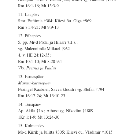
Rm 16:1-16; Mt 13:3-9
11. Laupäev
Smr. Eufiimia †304; Kiievi õu. Olga †969
Rm 8:14-21; Mt 9:9-13
12. Pühapäev
5. pp. Mr-d Prokl ja Hilaari †II s.;
vg. Maleonimäe Miikael †962
4. v. HE 24:12-35;
Rm 10:1-10; Mt 8:28-9:1
Vkj. Peetrus ja Paulus
13. Esmaspäev
Mareta-karusepäev
Peaingel Kaabriel; Savva kloostri vg. Stefan †794
Rm 16:17-24; Mt 13:10-23
14. Teisipäev
Ap. Akila †I s.; Athose vg. Nikodim †1809
1Kr 1:1-9; Mt 13:24-30
15. Kolmapäev
Mr-d Kiirik ja Julitta †305; Kiievi õu. Vladimir †1015