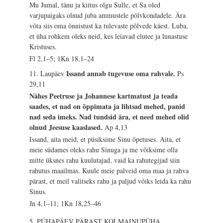
Mu Jumal, tänu ja kiitus olgu Sulle, et Sa oled
varjupaigaks olnud juba ammustele põlvkondadele. Ära
võta siis oma õnnistust ka tulevaste põlvede käest. Luba,
et üha rohkem oleks neid, kes leiavad elutee ja lunastuse
Kristuses.
Fl 2,1–5; 1Kn 18,1–24
Issand annab tugevuse oma rahvale.
11. Laupäev
Ps
29,11
Nähes Peetruse ja Johannese kartmatust ja teada
saades, et nad on õppimata ja lihtsad mehed, panid
nad seda imeks. Nad tundsid ära, et need mehed olid
olnud Jeesuse kaaslased.
Ap 4,13
Issand, aita meid, et püsiksime Sinu õpetuses. Aita, et
meie südames oleks rahu Sinuga ja me võiksime olla
mitte üksnes rahu kuulutajad, vaid ka rahutegijad siin
rahutus maailmas. Kuule meie palveid oma maa ja rahva
pärast, et meil valitseks rahu ja paljud võiks leida ka rahu
Sinus.
Jn 4,1–11; 1Kn 18,25–46
5. PÜHAPÄEV PÄRAST KOLMAINUPÜHA