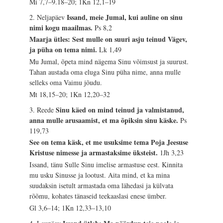
Mi 7,7–9.18–20; 1Kn 12,1–19
Issand, meie Jumal, kui auline on sinu
2. Neljapäev
nimi kogu maailmas.
Ps 8,2
Maarja ütles: Sest mulle on suuri asju teinud Vägev,
ja püha on tema nimi.
Lk 1,49
Mu Jumal, õpeta mind nägema Sinu võimsust ja suurust.
Tahan austada oma eluga Sinu püha nime, anna mulle
selleks oma Vaimu jõudu.
Mt 18,15–20; 1Kn 12,20–32
Sinu käed on mind teinud ja valmistanud,
3. Reede
anna mulle arusaamist, et ma õpiksin sinu käske.
Ps
119,73
See on tema käsk, et me usuksime tema Poja Jeesuse
Kristuse nimesse ja armastaksime üksteist.
1Jh 3,23
Issand, tänu Sulle Sinu imelise armastuse eest. Kinnita
mu usku Sinusse ja lootust. Aita mind, et ka mina
suudaksin isetult armastada oma lähedasi ja külvata
rõõmu, kohates tänaseid teekaaslasi enese ümber.
Gl 3,6–14; 1Kn 12,33–13,10