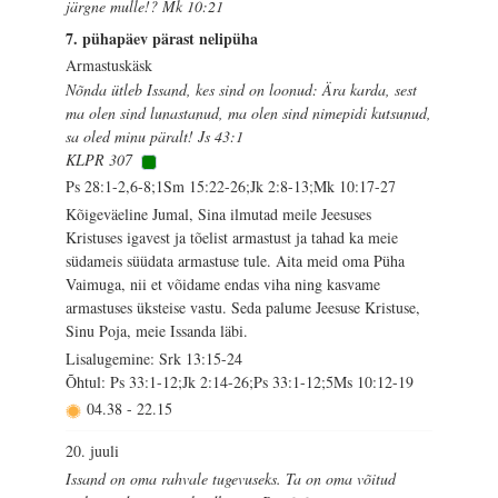
järgne mulle!? Mk 10:21
7. pühapäev pärast nelipüha
Armastuskäsk
Nõnda ütleb Issand, kes sind on loonud: Ära karda, sest
ma olen sind lunastanud, ma olen sind nimepidi kutsunud,
sa oled minu päralt! Js 43:1
KLPR 307
Ps 28:1-2,6-8;1Sm 15:22-26;Jk 2:8-13;Mk 10:17-27
Kõigeväeline Jumal, Sina ilmutad meile Jeesuses
Kristuses igavest ja tõelist armastust ja tahad ka meie
südameis süüdata armastuse tule. Aita meid oma Püha
Vaimuga, nii et võidame endas viha ning kasvame
armastuses üksteise vastu. Seda palume Jeesuse Kristuse,
Sinu Poja, meie Issanda läbi.
Lisalugemine: Srk 13:15-24
Õhtul: Ps 33:1-12;Jk 2:14-26;Ps 33:1-12;5Ms 10:12-19
04.38
-
22.15
20. juuli
Issand on oma rahvale tugevuseks. Ta on oma võitud