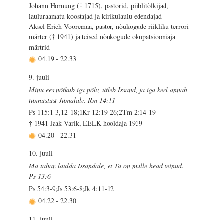
Johann Hornung († 1715), pastorid, piiblitõlkijad,
lauluraamatu koostajad ja kirikulaulu edendajad
Aksel Erich Vooremaa, pastor, nõukogude riikliku terrori
märter († 1941) ja teised nõukogude okupatsiooniaja
märtrid
04.19
-
22.33
9. juuli
Minu ees nõtkub iga põlv, ütleb Issand, ja iga keel annab
tunnustust Jumalale. Rm 14:11
Ps 115:1-3,12-18;1Kr 12:19-26;2Tm 2:14-19
† 1941 Jaak Varik, EELK hooldaja 1939
04.20
-
22.31
10. juuli
Ma tahan laulda Issandale, et Ta on mulle head teinud.
Ps 13:6
Ps 54:3-9;Js 53:6-8;Jk 4:11-12
04.22
-
22.30
11. juuli