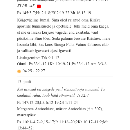
KLPR 245
Ps 145:3-7;Hs 2:1-8;Ef 2:19-22;Mt 16:13-19
Kõigeväeline Jumal, Sina oled rajanud oma Kiriku
apostlite tunnistusele ja õpetusele. Juhi meid oma käega,
et me ei laseks kurjuse vägedel end eksitada, vaid
püsiksime Sinu tões. Seda palume Jeesuse Kristuse, meie
Issanda läbi, kes koos Sinuga Püha Vaimu ühtsuses elab
ja valitseb igavesest ajast igavesti.
Lisalugemine: Trk 9:1-12
Õhtul: Ps 33:1-12;1Kn 19:19-21;Ps 33:1-12;Am 3:3-8
04.25
-
22.27
13. juuli
Kui armsad on mägede peal sõnumitooja sammud. Ta
kuulutab rahu, toob häid sõnumeid. Js 52:7
Ps 147:12-20;Lk 6:12-19;Gl 1:11-24
Margareta Antiookiast, märter Antiookias († u 307),
maretapäev
Ps 116:1–4,7–9,15–17;Jr 11:18–20;2Kr 10:17–11:2;Mt
13:44–52;