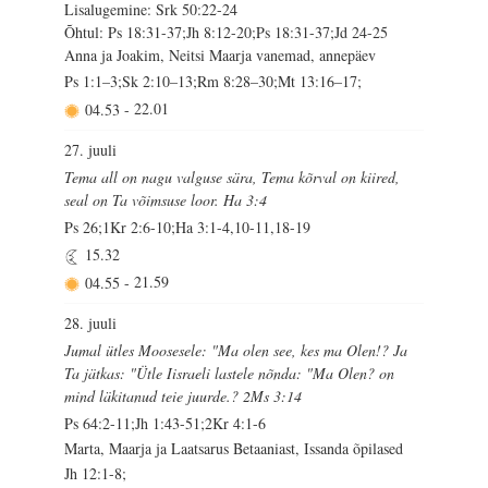
Lisalugemine: Srk 50:22-24
Õhtul: Ps 18:31-37;Jh 8:12-20;Ps 18:31-37;Jd 24-25
Anna ja Joakim, Neitsi Maarja vanemad, annepäev
Ps 1:1–3;Sk 2:10–13;Rm 8:28–30;Mt 13:16–17;
04.53
-
22.01
27. juuli
Tema all on nagu valguse sära, Tema kõrval on kiired,
seal on Ta võimsuse loor. Ha 3:4
Ps 26;1Kr 2:6-10;Ha 3:1-4,10-11,18-19
15.32
04.55
-
21.59
28. juuli
Jumal ütles Moosesele: "Ma olen see, kes ma Olen!? Ja
Ta jätkas: "Ütle Iisraeli lastele nõnda: "Ma Olen? on
mind läkitanud teie juurde.? 2Ms 3:14
Ps 64:2-11;Jh 1:43-51;2Kr 4:1-6
Marta, Maarja ja Laatsarus Betaaniast, Issanda õpilased
Jh 12:1-8;