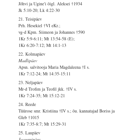
Jõhvi ja Ugine'i õigl. Aleksei †1934
Jk 5:10-20; Lk 4:22-30
21. Teisipäev
Prh. Hesekiel †VI eKr.;
vg-d Kpm. Siimeon ja Johannes †590
1Kr 5:9-6:11; Mt 13:54-58 (E);
1Kr 6:20-7:12; Mt 14:1-13
22. Kolmapäev
Madlipäev
Apsn. salvitooja Maria Magdaleena †I s.
1Kr 7:12-24; Mt 14:35-15:11
23. Neljapäev
Mr-d Trofim ja Teofil jkk. †IV s.
1Kr 7:24-35; Mt 15:12-21
24. Reede
Tüürose smr. Kristiina †IV s.; õu. kannatajad Boriss ja
Gleb †1015
1Kr 7:35-8:7; Mt 15:29-31
25. Laupäev
Jaagupipäev