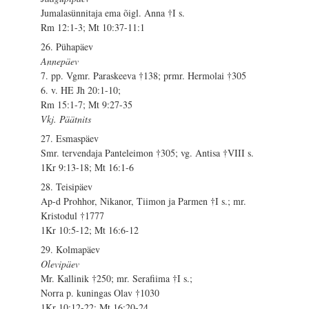
Jumalasünnitaja ema õigl. Anna †I s.
Rm 12:1-3; Mt 10:37-11:1
26. Pühapäev
Annepäev
7. pp. Vgmr. Paraskeeva †138; prmr. Hermolai †305
6. v. HE Jh 20:1-10;
Rm 15:1-7; Mt 9:27-35
Vkj. Päätnits
27. Esmaspäev
Smr. tervendaja Panteleimon †305; vg. Antisa †VIII s.
1Kr 9:13-18; Mt 16:1-6
28. Teisipäev
Ap-d Prohhor, Nikanor, Tiimon ja Parmen †I s.; mr.
Kristodul †1777
1Kr 10:5-12; Mt 16:6-12
29. Kolmapäev
Olevipäev
Mr. Kallinik †250; mr. Serafiima †I s.;
Norra p. kuningas Olav †1030
1Kr 10:12-22; Mt 16:20-24