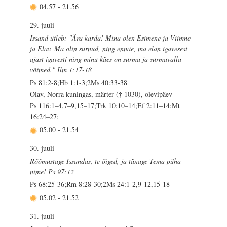
04.57
-
21.56
29. juuli
Issand ütleb: "Ära karda! Mina olen Esimene ja Viimne
ja Elav. Ma olin surnud, ning ennäe, ma elan igavesest
ajast igavesti ning minu käes on surma ja surmavalla
võtmed." Ilm 1:17-18
Ps 81:2-8;Hb 1:1-3;2Ms 40:33-38
Olav, Norra kuningas, märter († 1030), olevipäev
Ps 116:1–4,7–9,15–17;Trk 10:10–14;Ef 2:11–14;Mt
16:24–27;
05.00
-
21.54
30. juuli
Rõõmustage Issandas, te õiged, ja tänage Tema püha
nime! Ps 97:12
Ps 68:25-36;Rm 8:28-30;2Ms 24:1-2,9-12,15-18
05.02
-
21.52
31. juuli