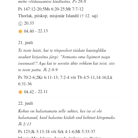
mehe võidusaamise kindlustus. Ps 28:8
Ps 147:12-20;5Ms 6:20-25;Mt 7:7-12
Thorlak, piiskop, misjonär Islandil († 12. saj)
20.33
04.40
-
22.13
21. juuli
Te teete hästi, kui te tõepoolest täidate kuninglikku
seadust kirjasõna järgi: "Armasta oma ligimest nagu
iseennast!? Aga kui te soosite ühte rohkem kui teist, siis
te teete pattu. Jk 2:8-9
Ps 70:2-6;2Kr 6:11-13; 7:2-4 või Tb 4:5-11,14-16;Lk
6:31-36
04.42
-
22.11
22. juuli
Kohus on halastamatu selle suhtes, kes ise ei ole
halastanud, kuid halastus kiidab end kohtust kõrgemaks.
Jk 2:13
Ps 123;Jk 3:13-18 või Srk 4:1-6;Mt 5:33-37