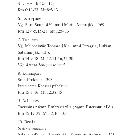
3. v. HE Lk 24:1-12;
Rm 6:18-23; Mt 8:5-13
6. Esmaspäev
Vg. Sisoi Suur †429; mr-d Marin, Marta jkk. †269
Rm 12:4-5,15-21; Mt 12:9-13
7. Teisipäev
Vg. Maleonimäe Toomas †X s.; mr-d Peregrin, Lukian,
Saturnin jkk. †II s.
Rm 14:9-18; Mt 12:14-16,22-30
Vkj. Ristija Johannese sünd.
8. Kolmapäev
Smr. Prokoopi †303;
Jumalaema Kaasani pühakuju
Rm 15:7-16; Mt 12:38-45
9. Neljapäev
Taormina pskmr. Pankraati †I s.; vgmr. Patermuti †IV s.
Rm 15:17-29; Mt 12:46-13:3
10. Reede
Seitsmevennapäev
Nikopoli 45 mr-t: Leonti jkk.; Kiievi vg. Antooni †1073