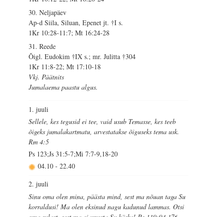
30. Neljapäev
Ap-d Siila, Siluan, Epenet jt. †I s.
1Kr 10:28-11:7; Mt 16:24-28
31. Reede
Õigl. Eudokim †IX s.; mr. Julitta †304
1Kr 11:8-22; Mt 17:10-18
Vkj. Päätnits
Jumalaema paastu algus.
1. juuli
Sellele, kes tegusid ei tee, vaid usub Temasse, kes teeb
õigeks jumalakartmatu, arvestatakse õiguseks tema usk.
Rm 4:5
Ps 123;Js 31:5-7;Mi 7:7-9,18-20
04.10
-
22.40
2. juuli
Sinu oma olen mina, päästa mind, sest ma nõuan taga Su
korraldusi! Ma olen eksinud nagu kadunud lammas. Otsi
oma sulast, sest ma ei unusta Su käske! Ps 119:94,176