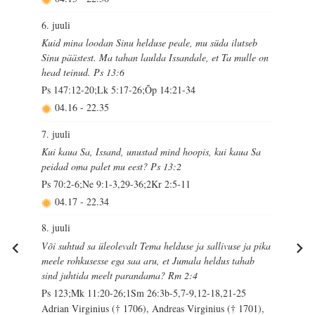
6. juuli
Kuid mina loodan Sinu helduse peale, mu süda ilutseb
Sinu päästest. Ma tahan laulda Issandale, et Ta mulle on
head teinud. Ps 13:6
Ps 147:12-20;Lk 5:17-26;Õp 14:21-34
04.16
-
22.35
7. juuli
Kui kaua Sa, Issand, unustad mind hoopis, kui kaua Sa
peidad oma palet mu eest? Ps 13:2
Ps 70:2-6;Ne 9:1-3,29-36;2Kr 2:5-11
04.17
-
22.34
8. juuli
Või suhtud sa üleolevalt Tema helduse ja sallivuse ja pika
meele rohkusesse ega saa aru, et Jumala heldus tahab
sind juhtida meelt parandama? Rm 2:4
Ps 123;Mk 11:20-26;1Sm 26:3b-5,7-9,12-18,21-25
Adrian Virginius († 1706), Andreas Virginius († 1701),