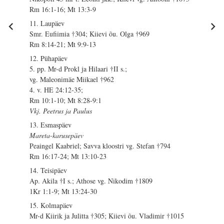
Rm 16:1-16; Mt 13:3-9
11. Laupäev
Smr. Eufiimia †304; Kiievi õu. Olga †969
Rm 8:14-21; Mt 9:9-13
12. Pühapäev
5. pp. Mr-d Prokl ja Hilaari †II s.;
vg. Maleonimäe Miikael †962
4. v. HE 24:12-35;
Rm 10:1-10; Mt 8:28-9:1
Vkj. Peetrus ja Paulus
13. Esmaspäev
Mareta-karusepäev
Peaingel Kaabriel; Savva kloostri vg. Stefan †794
Rm 16:17-24; Mt 13:10-23
14. Teisipäev
Ap. Akila †I s.; Athose vg. Nikodim †1809
1Kr 1:1-9; Mt 13:24-30
15. Kolmapäev
Mr-d Kiirik ja Julitta †305; Kiievi õu. Vladimir †1015