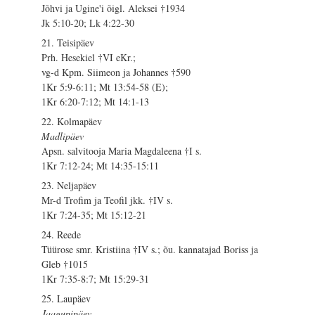
Jõhvi ja Ugine'i õigl. Aleksei †1934
Jk 5:10-20; Lk 4:22-30
21. Teisipäev
Prh. Hesekiel †VI eKr.;
vg-d Kpm. Siimeon ja Johannes †590
1Kr 5:9-6:11; Mt 13:54-58 (E);
1Kr 6:20-7:12; Mt 14:1-13
22. Kolmapäev
Madlipäev
Apsn. salvitooja Maria Magdaleena †I s.
1Kr 7:12-24; Mt 14:35-15:11
23. Neljapäev
Mr-d Trofim ja Teofil jkk. †IV s.
1Kr 7:24-35; Mt 15:12-21
24. Reede
Tüürose smr. Kristiina †IV s.; õu. kannatajad Boriss ja
Gleb †1015
1Kr 7:35-8:7; Mt 15:29-31
25. Laupäev
Jaagupipäev