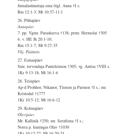
Jumalasünnitaja ema õigl. Anna †I s.
Rm 12:1-3; Mt 10:37-11:1
26. Pühapäev
Annepäev
7. pp. Vgmr. Paraskeeva †138; prmr. Hermolai †305
6. v. HE Jh 20:1-10;
Rm 15:1-7; Mt 9:27-35
Vkj. Päätnits
27. Esmaspäev
Smr. tervendaja Panteleimon †305; vg. Antisa †VIII s.
1Kr 9:13-18; Mt 16:1-6
28. Teisipäev
Ap-d Prohhor, Nikanor, Tiimon ja Parmen †I s.; mr.
Kristodul †1777
1Kr 10:5-12; Mt 16:6-12
29. Kolmapäev
Olevipäev
Mr. Kallinik †250; mr. Serafiima †I s.;
Norra p. kuningas Olav †1030
1Kr 10:12-22; Mt 16:20-24