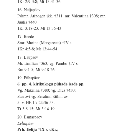
1Kr 2:9-3:8; Mt 13:31-36
16. Neljapäev
Pskmr. Atinogen jkk. †311; mr. Valentiina †308; mr.
Juulia †440
1Kr 3:18-23; Mt 13:36-43
17. Reede
Smr. Marina (Margareeta) †IV s.
1Kr 4:5-8; Mt 13:44-54
18. Laupäev
Mr. Emilian †363; vg. Pambo †IV s.
Rm 9:1-5; Mt 9:18-26
19. Pühapäev
6. pp. 4. kirikukogu pühade isade pp.
Vg. Makriina †380; vg. Dius †430;
Saarovi vg. Serafimi säilm. av.
5. v. HE Lk 24:36-53.
Tt 3:8-15; Mt 5:14-19
20. Esmaspäev
Eeliapäev
Prh. Eelija †IX s. eKr.;