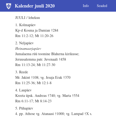
Kalender juuli 2020
Info
Seaded
JUULI / lehekuu
1. Kolmapäev
Kp-d Kosma ja Damian †284
Rm 11:2-12; Mt 11:20-26
2. Neljapäev
Heinamaarjapäev
Jumalaema rüü toomine Blaherna kirikusse;
Jeruusalemma patr. Juvenaali †458
Rm 11:13-24; Mt 11:27-30
3. Reede
Mr. Jakint †108; vg. Jesaja Erak †370
Rm 11:25-36; Mt 12:1-8
4. Laupäev
Kreeta üpsk. Andreas †740; vg. Marta †554
Rm 6:11-17; Mt 8:14-23
5. Pühapäev
4. pp. Athose vg. Atanaasi †1000; vg. Lampad †X s.