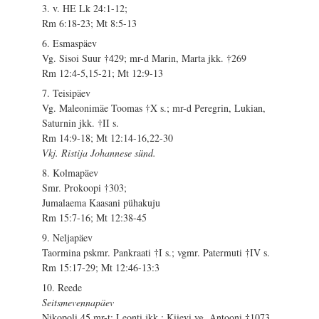
3. v. HE Lk 24:1-12;
Rm 6:18-23; Mt 8:5-13
6. Esmaspäev
Vg. Sisoi Suur †429; mr-d Marin, Marta jkk. †269
Rm 12:4-5,15-21; Mt 12:9-13
7. Teisipäev
Vg. Maleonimäe Toomas †X s.; mr-d Peregrin, Lukian,
Saturnin jkk. †II s.
Rm 14:9-18; Mt 12:14-16,22-30
Vkj. Ristija Johannese sünd.
8. Kolmapäev
Smr. Prokoopi †303;
Jumalaema Kaasani pühakuju
Rm 15:7-16; Mt 12:38-45
9. Neljapäev
Taormina pskmr. Pankraati †I s.; vgmr. Patermuti †IV s.
Rm 15:17-29; Mt 12:46-13:3
10. Reede
Seitsmevennapäev
Nikopoli 45 mr-t: Leonti jkk.; Kiievi vg. Antooni †1073