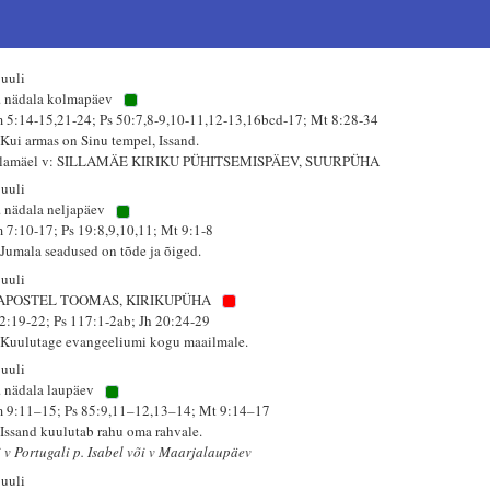
juuli
. nädala kolmapäev
 5:14-15,21-24; Ps 50:7,8-9,10-11,12-13,16bcd-17; Mt 8:28-34
 Kui armas on Sinu tempel, Issand.
llamäel v: SILLAMÄE KIRIKU PÜHITSEMISPÄEV, SUURPÜHA
juuli
. nädala neljapäev
 7:10-17; Ps 19:8,9,10,11; Mt 9:1-8
 Jumala seadused on tõde ja õiged.
juuli
 APOSTEL TOOMAS, KIRIKUPÜHA
 2:19-22; Ps 117:1-2ab; Jh 20:24-29
 Kuulutage evangeeliumi kogu maailmale.
juuli
. nädala laupäev
 9:11–15; Ps 85:9,11–12,13–14; Mt 9:14–17
 Issand kuulutab rahu oma rahvale.
i v Portugali p. Isabel või v Maarjalaupäev
juuli