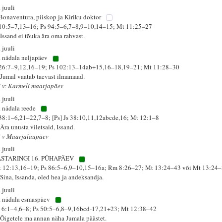
 juuli
 Bonaventura, piiskop ja Kiriku doktor
 10:5–7,13–16; Ps 94:5–6,7–8,9–10,14–15; Mt 11:25–27
 Issand ei tõuka ära oma rahvast.
 juuli
. nädala neljapäev
 26:7–9,12,16–19; Ps 102:13–14ab+15,16–18,19–21; Mt 11:28–30
 Jumal vaatab taevast ilmamaad.
i v: Karmeli maarjapäev
 juuli
. nädala reede
 38:1–6,21–22,7–8; [Ps] Js 38:10,11,12abcde,16; Mt 12:1–8
Ära unusta viletsaid, Issand.
i v Maarjalaupäev
 juuli
STARINGI 16. PÜHAPÄEV
k 12:13,16–19; Ps 86:5–6,9–10,15–16a; Rm 8:26–27; Mt 13:24–43 või Mt 13:24
 Sina, Issanda, oled hea ja andeksandja.
 juuli
. nädala esmaspäev
 6:1–4,6–8; Ps 50:5–6,8–9,16bcd-17,21+23; Mt 12:38–42
 Õigetele ma annan näha Jumala päästet.