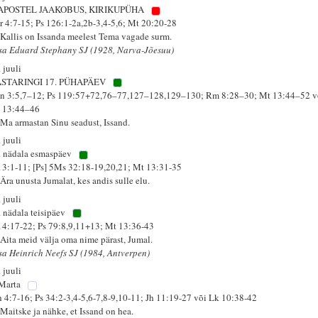
 APOSTEL JAAKOBUS, KIRIKUPÜHA
r 4:7-15; Ps 126:1-2a,2b-3,4-5,6; Mt 20:20-28
 Kallis on Issanda meelest Tema vagade surm.
isa Eduard Stephany SJ (1928, Narva-Jõesuu)
 juuli
STARINGI 17. PÜHAPÄEV
n 3:5,7–12; Ps 119:57+72,76–77,127–128,129–130; Rm 8:28–30; Mt 13:44–52 v
 13:44–46
 Ma armastan Sinu seadust, Issand.
 juuli
. nädala esmaspäev
 13:1-11; [Ps] 5Ms 32:18-19,20,21; Mt 13:31-35
Ära unusta Jumalat, kes andis sulle elu.
 juuli
. nädala teisipäev
 14:17-22; Ps 79:8,9,11+13; Mt 13:36-43
 Aita meid välja oma nime pärast, Jumal.
isa Heinrich Neefs SJ (1984, Antverpen)
 juuli
 Marta
h 4:7-16; Ps 34:2-3,4-5,6-7,8-9,10-11; Jh 11:19-27 või Lk 10:38-42
 Maitske ja nähke, et Issand on hea.