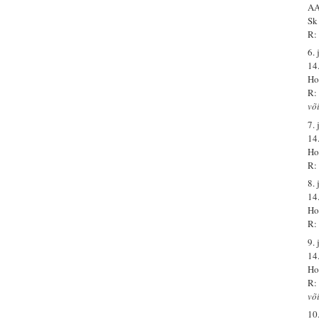
AA
Sk
R:
6. 
14
Ho
R:
või
7. 
14
Ho
R: 
8. 
14
Ho
R: 
9. 
14
Ho
R:
võ
10.