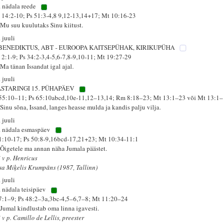
. nädala reede
 14:2-10; Ps 51:3-4,8 9,12-13,14+17; Mt 10:16-23
 Mu suu kuulutaks Sinu kiitust.
 juuli
 BENEDIKTUS, ABT - EUROOPA KAITSEPÜHAK, KIRIKUPÜHA
 2:1-9; Ps 34:2-3,4-5,6-7,8-9,10-11; Mt 19:27-29
Ma tänan Issandat igal ajal.
 juuli
STARINGI 15. PÜHAPÄEV
 55:10–11; Ps 65:10abcd,10e-11,12–13,14; Rm 8:18–23; Mt 13:1–23 või Mt 13:1
Sinu sõna, Issand, langes heasse mulda ja kandis palju vilja.
 juuli
. nädala esmaspäev
 1:10-17; Ps 50:8-9,16bcd-17,21+23; Mt 10:34-11:1
 Õigetele ma annan näha Jumala päästet.
i v p. Henricus
sa Miķelis Krumpāns (1987, Tallinn)
 juuli
. nädala teisipäev
 7:1–9; Ps 48:2–3a,3bc-4,5–6,7–8; Mt 11:20–24
 Jumal kindlustab oma linna igavesti.
 v p. Camillo de Lellis, preester