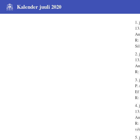
Kalender juuli 2020
1. 
13
Am
R:
Si
2. 
13
Am
R:
3. 
P.
Ef
R:
4. 
13
Am
R:
võ
5. 