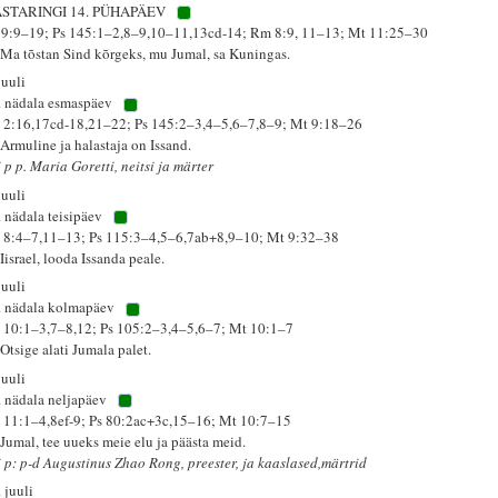
STARINGI 14. PÜHAPÄEV
 9:9–19; Ps 145:1–2,8–9,10–11,13cd-14; Rm 8:9, 11–13; Mt 11:25–30
 Ma tõstan Sind kõrgeks, mu Jumal, sa Kuningas.
juuli
. nädala esmaspäev
 2:16,17cd-18,21–22; Ps 145:2–3,4–5,6–7,8–9; Mt 9:18–26
 Armuline ja halastaja on Issand.
 p p. Maria Goretti, neitsi ja märter
juuli
. nädala teisipäev
 8:4–7,11–13; Ps 115:3–4,5–6,7ab+8,9–10; Mt 9:32–38
Iisrael, looda Issanda peale.
juuli
. nädala kolmapäev
 10:1–3,7–8,12; Ps 105:2–3,4–5,6–7; Mt 10:1–7
Otsige alati Jumala palet.
juuli
. nädala neljapäev
 11:1–4,8ef-9; Ps 80:2ac+3c,15–16; Mt 10:7–15
 Jumal, tee uueks meie elu ja päästa meid.
i p: p-d Augustinus Zhao Rong, preester, ja kaaslased,märtrid
 juuli