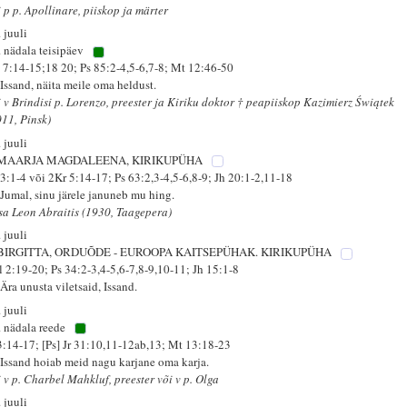
 p p. Apollinare, piiskop ja märter
 juuli
. nädala teisipäev
 7:14-15;18 20; Ps 85:2-4,5-6,7-8; Mt 12:46-50
 Issand, näita meile oma heldust.
 v Brindisi p. Lorenzo, preester ja Kiriku doktor † peapiiskop Kazimierz Świątek
011, Pinsk)
 juuli
 MAARJA MAGDALEENA, KIRIKUPÜHA
 3:1-4 või 2Kr 5:14-17; Ps 63:2,3-4,5-6,8-9; Jh 20:1-2,11-18
 Jumal, sinu järele januneb mu hing.
isa Leon Abraitis (1930, Taagepera)
 juuli
 BIRGITTA, ORDUÕDE - EUROOPA KAITSEPÜHAK. KIRIKUPÜHA
l 2:19-20; Ps 34:2-3,4-5,6-7,8-9,10-11; Jh 15:1-8
Ära unusta viletsaid, Issand.
 juuli
. nädala reede
 3:14-17; [Ps] Jr 31:10,11-12ab,13; Mt 13:18-23
 Issand hoiab meid nagu karjane oma karja.
i v p. Charbel Mahkluf, preester või v p. Olga
 juuli