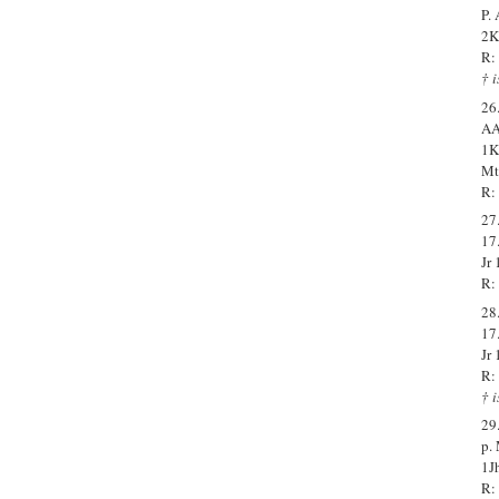
P.
2K
R:
† 
26.
AA
1K
Mt
R:
27.
17
Jr
R: 
28.
17
Jr
R:
† 
29.
p.
1J
R: