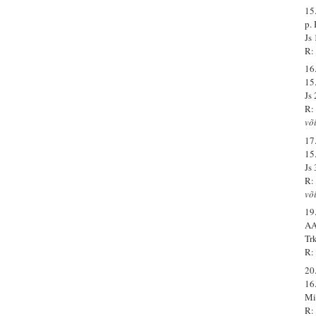
15.
p.
Js
R:
16.
15
Js
R:
võ
17.
15
Js
R: 
võ
19.
AA
Tr
R:
20.
16
Mi
R: