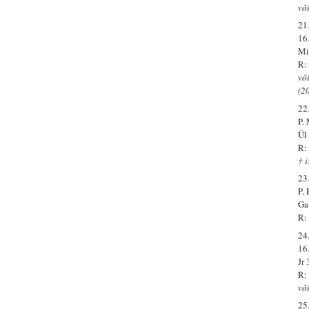
või
21.
16
Mi
R:
või
(2
22.
P.
Ül
R:
† 
23.
P.
Ga
R: 
24.
16
Jr
R:
võ
25.