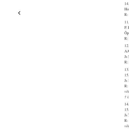
14
Ho
R:
11.
P.
Õp
R: 
12.
AA
Js
R: 
13.
15
Js
R:
võ
† i
14.
15
Js
R:
või