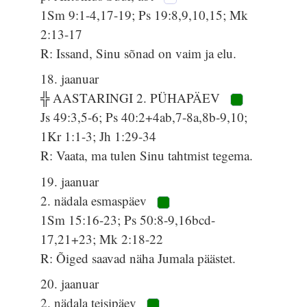
1Sm 9:1-4,17-19; Ps 19:8,9,10,15; Mk
2:13-17
R: Issand, Sinu sõnad on vaim ja elu.
18. jaanuar
╬ AASTARINGI 2. PÜHAPÄEV
Js 49:3,5-6; Ps 40:2+4ab,7-8a,8b-9,10;
1Kr 1:1-3; Jh 1:29-34
R: Vaata, ma tulen Sinu tahtmist tegema.
19. jaanuar
2. nädala esmaspäev
1Sm 15:16-23; Ps 50:8-9,16bcd-
17,21+23; Mk 2:18-22
R: Õiged saavad näha Jumala päästet.
20. jaanuar
2. nädala teisipäev