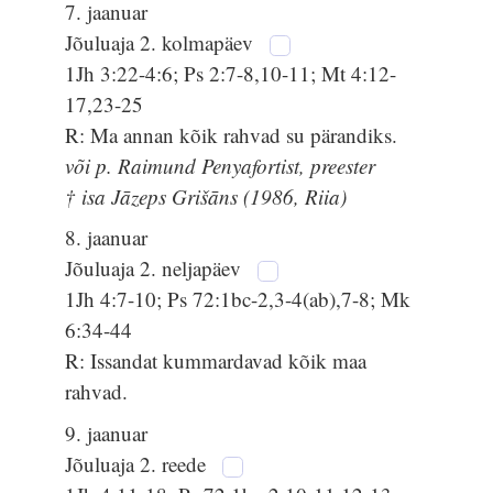
7. jaanuar
Jõuluaja 2. kolmapäev
1Jh 3:22-4:6; Ps 2:7-8,10-11; Mt 4:12-
17,23-25
R: Ma annan kõik rahvad su pärandiks.
või p. Raimund Penyafortist, preester
† isa Jāzeps Grišāns (1986, Riia)
8. jaanuar
Jõuluaja 2. neljapäev
1Jh 4:7-10; Ps 72:1bc-2,3-4(ab),7-8; Mk
6:34-44
R: Issandat kummardavad kõik maa
rahvad.
9. jaanuar
Jõuluaja 2. reede