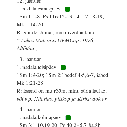
12. jaanuar
1. nädala esmaspäev
1Sm 1:1-8; Ps 116:12-13,14+17,18-19;
Mk 1:14-20
R: Sinule, Jumal, ma ohverdan tänu.
† Lukas Maternus OFMCap (1976,
Altötting)
13. jaanuar
1. nädala teisipäev
1Sm 1:9-20; 1Sm 2:1bcdef,4-5,6-7,8abcd;
Mk 1:21-28
R: Issand on mu rõõm, minu süda laulab.
või v p. Hilarius, piiskop ja Kiriku doktor
14. jaanuar
1. nädala kolmapäev
1Sm 3:1-10,19-20; Ps 40:2+5,7-8a,8b-