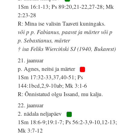
1Sm 16:1-13; Ps 89:20,21-22,27-28; Mk
2:23-28
R: Mina ise valisin Taaveti kuningaks.
või p p. Fabianus, paavst ja märter või p
p. Sebastianus, märter
† isa Feliks Wierciński SJ (1940, Bukarest)
21. jaanuar
p. Agnes, neitsi ja märter
1Sm 17:32-33,37,40-51; Ps
144:1bcd,2,9-10ab; Mk 3:1-6
R: Õnnistatud olgu Issand, mu kalju.
22. jaanuar
2. nädala neljapäev
1Sm 18:6-9;19:1-7; Ps 56:2-3,9-10,12-13;
Mk 3:7-12