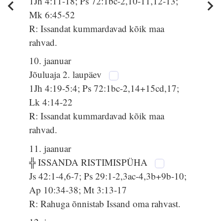
1Jh 4:11-18; Ps 72:1bc-2,10-11,12-13;
Mk 6:45-52
R: Issandat kummardavad kõik maa
rahvad.
10. jaanuar
Jõuluaja 2. laupäev
1Jh 4:19-5:4; Ps 72:1bc-2,14+15cd,17;
Lk 4:14-22
R: Issandat kummardavad kõik maa
rahvad.
11. jaanuar
╬ ISSANDA RISTIMISPÜHA
Js 42:1-4,6-7; Ps 29:1-2,3ac-4,3b+9b-10;
Ap 10:34-38; Mt 3:13-17
R: Rahuga õnnistab Issand oma rahvast.