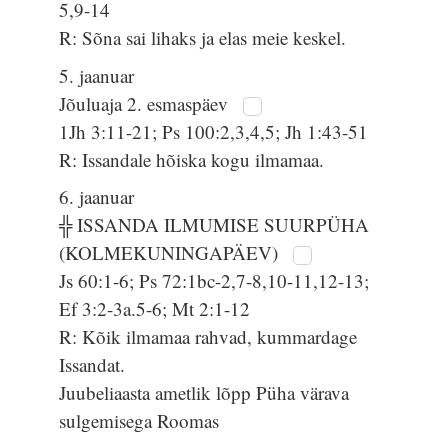
5,9-14
R: Sõna sai lihaks ja elas meie keskel.
5. jaanuar
Jõuluaja 2. esmaspäev
1Jh 3:11-21; Ps 100:2,3,4,5; Jh 1:43-51
R: Issandale hõiska kogu ilmamaa.
6. jaanuar
╬ ISSANDA ILMUMISE SUURPÜHA
(KOLMEKUNINGAPÄEV)
Js 60:1-6; Ps 72:1bc-2,7-8,10-11,12-13;
Ef 3:2-3a.5-6; Mt 2:1-12
R: Kõik ilmamaa rahvad, kummardage
Issandat.
Juubeliaasta ametlik lõpp Püha värava
sulgemisega Roomas