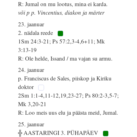
R: Jumal on mu lootus, mina ei karda.
või p p. Vincentius, diakon ja märter
23. jaanuar
2. nädala reede
1Sm 24:3-21; Ps 57:2,3-4,6+11; Mk
3:13-19
R: Ole helde, Issand / ma vajan su armu.
24. jaanuar
p. Franciscus de Sales, piiskop ja Kiriku
doktor
2Sm 1:1-4,11-12,19,23-27; Ps 80:2-3,5-7;
Mk 3,20-21
R: Loo meis uus elu ja päästa meid, Jumal.
25. jaanuar
╬ AASTARINGI 3. PÜHAPÄEV