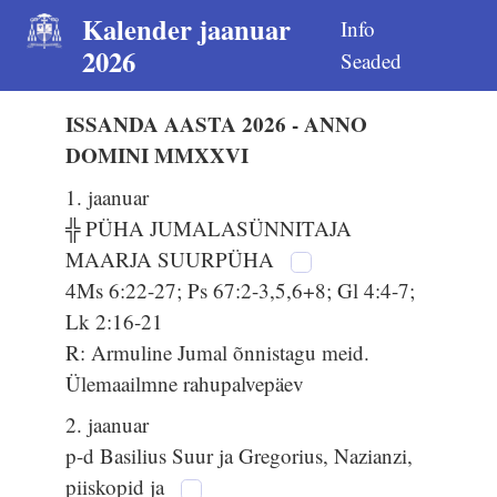
Kalender jaanuar
Info
2026
Seaded
ISSANDA AASTA 2026 - ANNO
DOMINI MMXXVI
1. jaanuar
╬ PÜHA JUMALASÜNNITAJA
MAARJA SUURPÜHA
4Ms 6:22-27; Ps 67:2-3,5,6+8; Gl 4:4-7;
Lk 2:16-21
R: Armuline Jumal õnnistagu meid.
Ülemaailmne rahupalvepäev
2. jaanuar
p-d Basilius Suur ja Gregorius, Nazianzi,
piiskopid ja