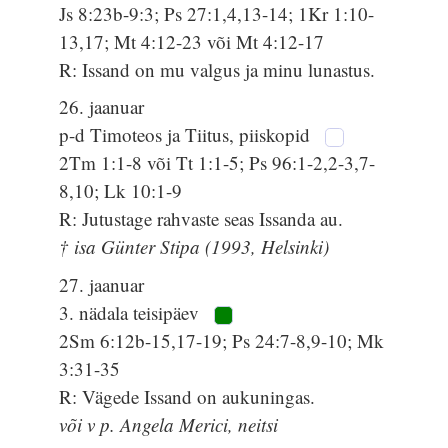
Js 8:23b-9:3; Ps 27:1,4,13-14; 1Kr 1:10-
13,17; Mt 4:12-23 või Mt 4:12-17
R: Issand on mu valgus ja minu lunastus.
26. jaanuar
p-d Timoteos ja Tiitus, piiskopid
2Tm 1:1-8 või Tt 1:1-5; Ps 96:1-2,2-3,7-
8,10; Lk 10:1-9
R: Jutustage rahvaste seas Issanda au.
† isa Günter Stipa (1993, Helsinki)
27. jaanuar
3. nädala teisipäev
2Sm 6:12b-15,17-19; Ps 24:7-8,9-10; Mk
3:31-35
R: Vägede Issand on aukuningas.
või v p. Angela Merici, neitsi