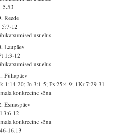
5.53
9. Reede
k 5:7-12
äbikatsumised usuelus
0. Laupäev
Pt 1:3-12
äbikatsumised usuelus
1. Pühapäev
k 1:14-20; Jn 3:1-5; Ps 25:4-9; 1Kr 7:29-31
umala konkreetne sõna
2. Esmaspäev
l 3:6-12
umala konkreetne sõna
.46-16.13