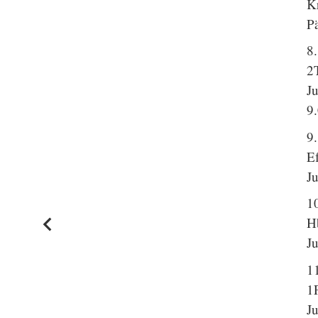
Kr
P
8
2
J
9
9.
E
J
1
H
J
1
1
J