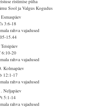
istuse ristimise püha
ärnu Sool ja Valgus Kogudus
. Esmaspäev
Ts 3:6-18
umala rahva vajadused
.05-15.44
 Teisipäev
f 6:10-20
umala rahva vajadused
0. Kolmapäev
b 12:1-17
umala rahva vajadused
1. Neljapäev
Pt 5:1-14
umala rahva vajadused