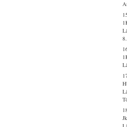
A
1
1
L
8
16
1
L
1
H
L
T
1
J
L