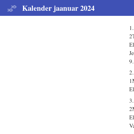
Kalender jaanuar 2024
1
2
El
J
9
2.
1
El
3
2
El
V