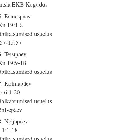
ntsla EKB Kogudus
5. Esmaspäev
Kn 19:1-8
äbikatsumised usuelus
.57-15.57
. Teisipäev
Kn 19:9-18
äbikatsumised usuelus
7. Kolmapäev
b 6:1-20
äbikatsumised usuelus
õnisepäev
8. Neljapäev
k 1:1-18
äbikatsumised usuelus