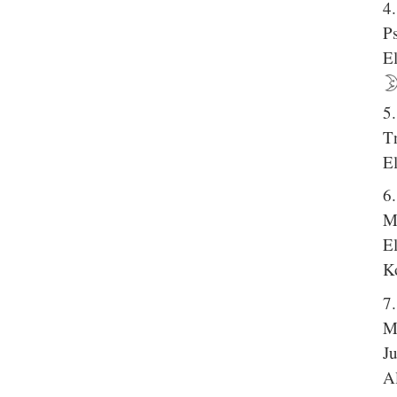
4
P
El
5
T
El
6
M
El
K
7
M
J
Al