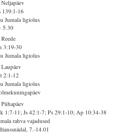
. Neljapäev
s 139:1-16
u Jumala ligiolus
5.30
. Reede
n 3:19-30
u Jumala ligiolus
. Laupäev
t 2:1-12
u Jumala ligiolus
olmekuningapäev
. Pühapäev
k 1:7-11; Js 42:1-7; Ps 29:1-10; Ap 10:34-38
umala rahva vajadused
lianssnädal, 7.-14.01