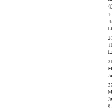
1
J
L
2
1
L
2
M
J
2
M
J
8