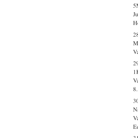
5
J
H
2
M
Va
2
1
Va
8
30
N
Va
Ee
3