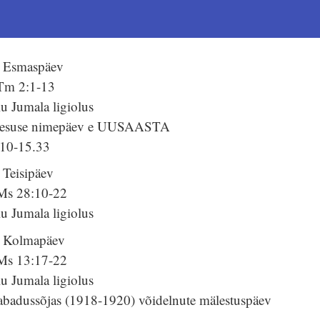
. Esmaspäev
Tm 2:1-13
u Jumala ligiolus
eesuse nimepäev e UUSAASTA
.10-15.33
 Teisipäev
Ms 28:10-22
u Jumala ligiolus
. Kolmapäev
Ms 13:17-22
u Jumala ligiolus
abadussõjas (1918-1920) võidelnute mälestuspäev