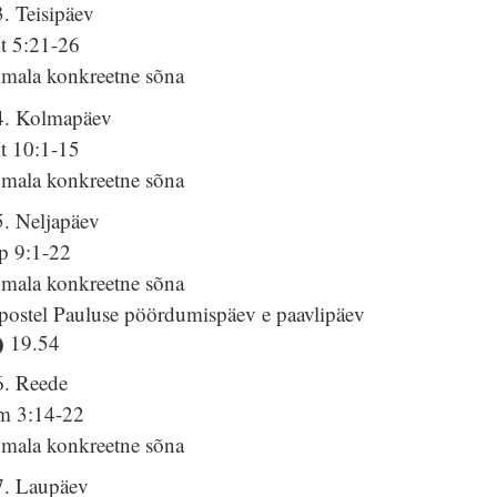
. Teisipäev
t 5:21-26
umala konkreetne sõna
4. Kolmapäev
t 10:1-15
umala konkreetne sõna
5. Neljapäev
p 9:1-22
umala konkreetne sõna
postel Pauluse pöördumispäev e paavlipäev
19.54
6. Reede
lm 3:14-22
umala konkreetne sõna
7. Laupäev