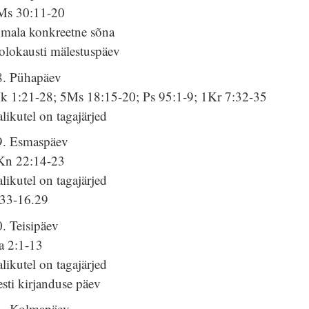
Ms 30:11-20
umala konkreetne sõna
olokausti mälestuspäev
8. Pühapäev
k 1:21-28; 5Ms 18:15-20; Ps 95:1-9; 1Kr 7:32-35
likutel on tagajärjed
9. Esmaspäev
Kn 22:14-23
likutel on tagajärjed
.33-16.29
. Teisipäev
a 2:1-13
likutel on tagajärjed
sti kirjanduse päev
1. Kolmapäev