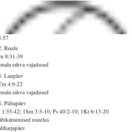
3.57
2. Reede
m 8:31-39
umala rahva vajadused
3. Laupäev
Tm 4:9-22
umala rahva vajadused
4. Pühapäev
h 1:35-42; 1Sm 3:3-10; Ps 40:2-10; 1Kr 6:13-20
äbikatsumised usuelus
liharjapäev