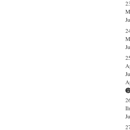
23
M
J
2
M
J
2
A
J
A
2
I
J
2