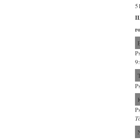
5
I
r
P
9
P
P
T