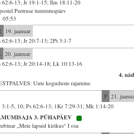
 62:6-13; Jr 19:1-15; Ilm 18:11-20
ostel Peetruse tunnistuspäev
05:53
R
19. jaanuar
 62:6-13; Jr 20:7-13; 2Pt 3:1-7
L
20. jaanuar
s 62:6-13; Jr 20:14-18; Lk 10:13-16
4. näd
ESTPALVES: Uute koguduste rajamine
P
21. jaanu
n 3:1-5, 10; Ps 62:6-13; 1Kr 7:29-31; Mk 1:14-20
LMUMISAJA 3. PÜHAPÄEV
ebinar „Meie lapsed kirikus“ I osa