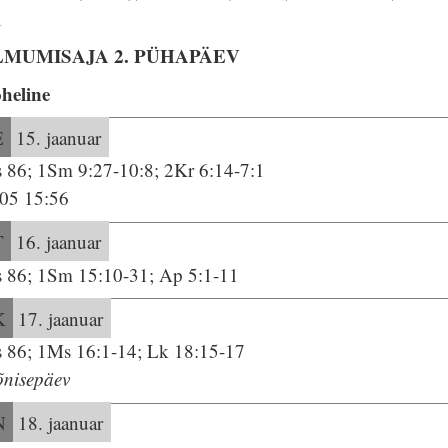
1
LMUMISAJA 2. PÜHAPÄEV
oheline
E
15. jaanuar
s 86; 1Sm 9:27-10:8; 2Kr 6:14-7:1
:05 15:56
T
16. jaanuar
s 86; 1Sm 15:10-31; Ap 5:1-11
K
17. jaanuar
s 86; 1Ms 16:1-14; Lk 18:15-17
õnisepäev
N
18. jaanuar