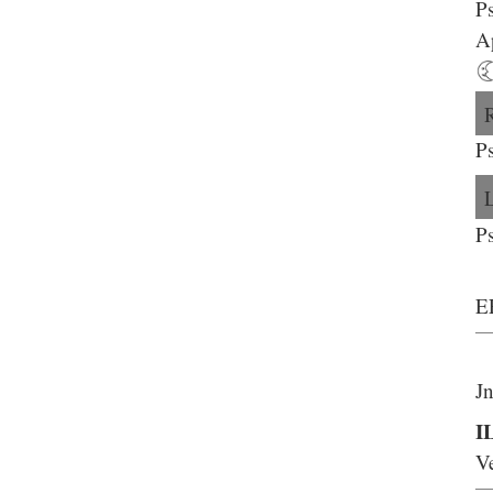
Ps
Ap
Ps
P
E
J
I
Ve