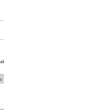
al
ar