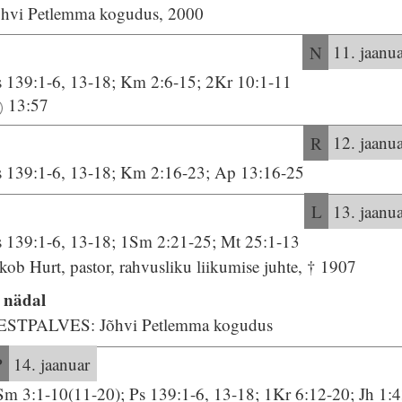
õhvi Petlemma kogudus, 2000
N
11. jaanu
s 139:1-6, 13-18; Km 2:6-15; 2Kr 10:1-11
13:57
R
12. jaanu
s 139:1-6, 13-18; Km 2:16-23; Ap 13:16-25
L
13. jaanu
s 139:1-6, 13-18; 1Sm 2:21-25; Mt 25:1-13
kob Hurt, pastor, rahvusliku liikumise juhte, † 1907
. nädal
ESTPALVES: Jõhvi Petlemma kogudus
P
14. jaanuar
Sm 3:1-10(11-20); Ps 139:1-6, 13-18; 1Kr 6:12-20; Jh 1:4