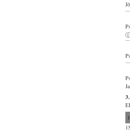
J
P
P
P
Ja
3
E
1