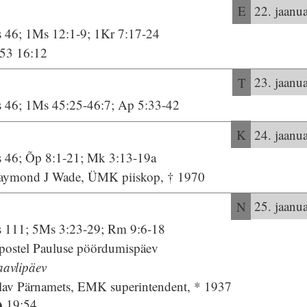
E
22. jaanu
s 46; 1Ms 12:1-9; 1Kr 7:17-24
:53 16:12
T
23. jaanu
s 46; 1Ms 45:25-46:7; Ap 5:33-42
K
24. jaanu
s 46; Õp 8:1-21; Mk 3:13-19a
aymond J Wade, ÜMK piiskop, † 1970
N
25. jaanu
s 111; 5Ms 3:23-29; Rm 9:6-18
postel Pauluse pöördumispäev
aavlipäev
lav Pärnamets, EMK superintendent, * 1937
19:54