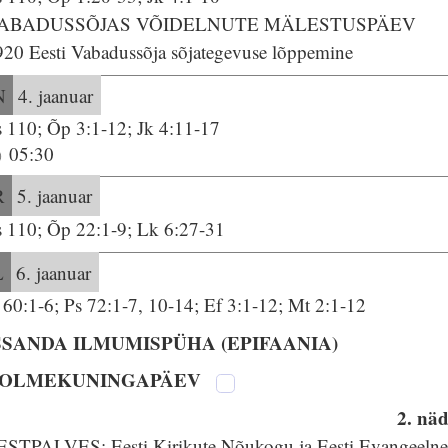
ABADUSSÕJAS VÕIDELNUTE MÄLESTUSPÄEV
920 Eesti Vabadussõja sõjategevuse lõppemine
N
4. jaanuar
s 110; Õp 3:1-12; Jk 4:11-17
05:30
R
5. jaanuar
s 110; Õp 22:1-9; Lk 6:27-31
L
6. jaanuar
 60:1-6; Ps 72:1-7, 10-14; Ef 3:1-12; Mt 2:1-12
SSANDA ILMUMISPÜHA (EPIFAANIA)
OLMEKUNINGAPÄEV
2. näd
ESTPALVES: Eesti Kirikute Nõukogu ja Eesti Evangeeln