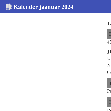
Kalender jaanuar 2024
1
4
J
U
N
0
P
P