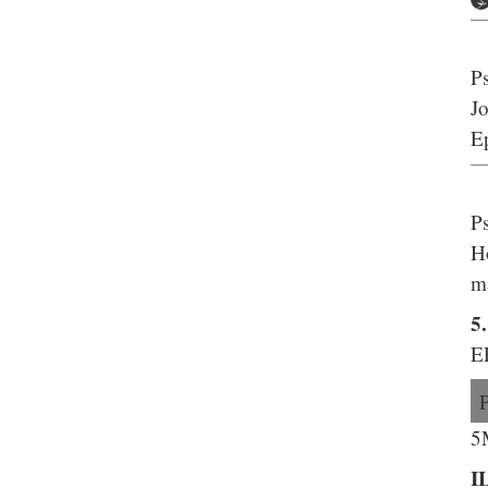
P
J
E
P
Ho
m
5
E
5
I