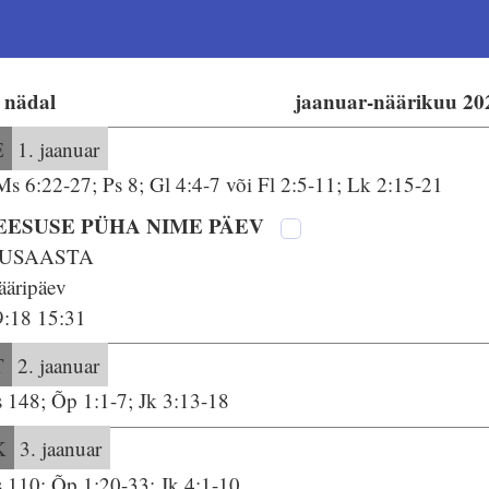
. nädal
jaanuar-näärikuu 20
E
1. jaanuar
Ms 6:22-27; Ps 8; Gl 4:4-7 või Fl 2:5-11; Lk 2:15-21
EESUSE PÜHA NIME PÄEV
USAASTA
ääripäev
9:18 15:31
T
2. jaanuar
s 148; Õp 1:1-7; Jk 3:13-18
K
3. jaanuar
s 110; Õp 1:20-33; Jk 4:1-10