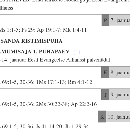
lianss
P
7. jaanu
Ms 1:1-5; Ps 29: Ap 19:1-7: Mk 1:4-11
SSANDA RISTIMISPÜHA
LMUMISAJA 1. PÜHAPÄEV
-14. jaanuar Eesti Evangeelse Allianssi palvenädal
E
8. jaanu
s 69:1-5, 30-36; 1Ms 17:1-13; Rm 4:1-12
T
9. jaanu
s 69:1-5, 30-36; 2Ms 30:22-38; Ap 22:2-16
K
10. jaanu
 69:1-5, 30-36; Js 41:14-20; Jh 1:29-34