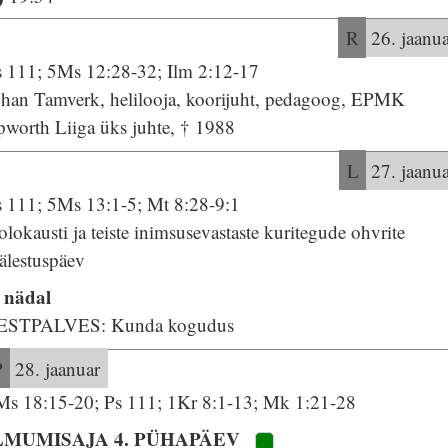
R
26. jaanu
s 111; 5Ms 12:28-32; Ilm 2:12-17
ohan Tamverk, helilooja, koorijuht, pedagoog, EPMK
pworth Liiga üks juhte, † 1988
L
27. jaanu
s 111; 5Ms 13:1-5; Mt 8:28-9:1
lokausti ja teiste inimsusevastaste kuritegude ohvrite
älestuspäev
. nädal
ESTPALVES: Kunda kogudus
P
28. jaanuar
Ms 18:15-20; Ps 111; 1Kr 8:1-13; Mk 1:21-28
LMUMISAJA 4. PÜHAPÄEV