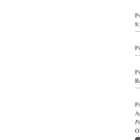
P
8
P
P
R
P
A
P
O