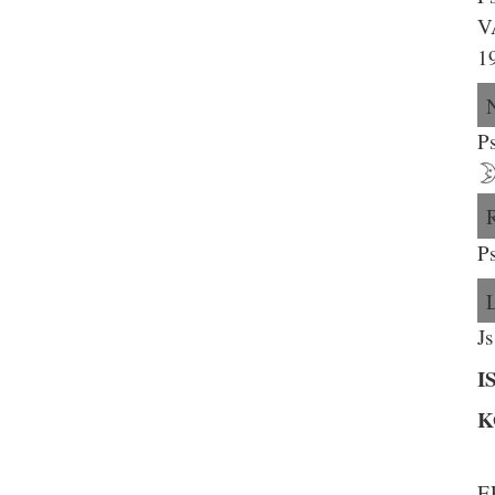
V
1
P
P
Js
I
K
E