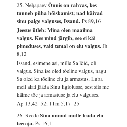
Õnnis on rahvas, kes
25. Neljapäev
tunneb püha hõiskamist; nad käivad
sinu palge valguses, Issand.
Ps 89,16
Jeesus ütleb: Mina olen maailma
valgus. Kes mind järgib, see ei käi
pimeduses, vaid temal on elu valgus.
Jh
8,12
Issand, esimene asi, mille Sa lõid, oli
valgus. Sina ise oled tõeline valgus, nagu
Sa oled ka tõeline elu ja armastus. Luba
meil alati jääda Sinu ligiolusse, sest siis me
käime tõe ja armastuse ja elu valguses.
Ap 13,42–52; 1Tm 5,17–25
Sina annad mulle teada elu
26. Reede
teeraja.
Ps 16,11