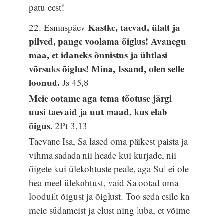
patu eest!
Kastke, taevad, ülalt ja
22. Esmaspäev
pilved, pange voolama õiglus! Avanegu
maa, et idaneks õnnistus ja ühtlasi
võrsuks õiglus! Mina, Issand, olen selle
loonud.
Js 45,8
Meie ootame aga tema tõotuse järgi
uusi taevaid ja uut maad, kus elab
õigus.
2Pt 3,13
Taevane Isa, Sa lased oma päikest paista ja
vihma sadada nii heade kui kurjade, nii
õigete kui ülekohtuste peale, aga Sul ei ole
hea meel ülekohtust, vaid Sa ootad oma
looduilt õigust ja õiglust. Too seda esile ka
meie südameist ja elust ning luba, et võime