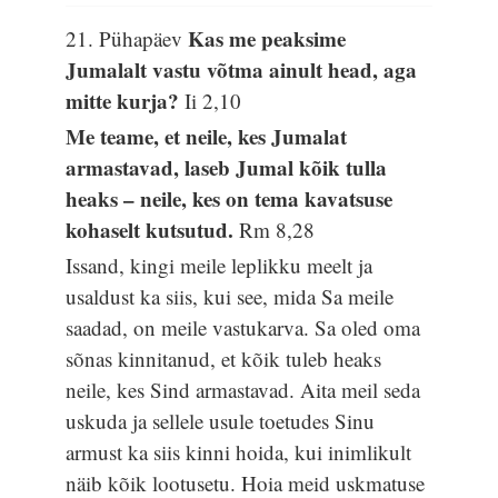
Kas me peaksime
21. Pühapäev
Jumalalt vastu võtma ainult head, aga
mitte kurja?
Ii 2,10
Me teame, et neile, kes Jumalat
armastavad, laseb Jumal kõik tulla
heaks – neile, kes on tema kavatsuse
kohaselt kutsutud.
Rm 8,28
Issand, kingi meile leplikku meelt ja
usaldust ka siis, kui see, mida Sa meile
saadad, on meile vastukarva. Sa oled oma
sõnas kinnitanud, et kõik tuleb heaks
neile, kes Sind armastavad. Aita meil seda
uskuda ja sellele usule toetudes Sinu
armust ka siis kinni hoida, kui inimlikult
näib kõik lootusetu. Hoia meid uskmatuse