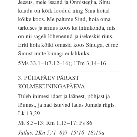
Jeesus, meie Issand ja Õnnistegija, Sinu
kaudu on kõik loodud ning Sina hoiad
kõike koos. Me palume Sind, hoia oma
tarkuses ja armus koos ka inimkonda, mis
on nii sageli lõhenenud ja isekeskis riius.
Eriti hoia kõiki omasid koos Sinuga, et me
Sinust mitte kunagi ei lahkuks.
5Ms 33,1–4(7.12–16); 1Tm 3,14–16
3. PÜHAPÄEV PÄRAST
KOLMEKUNINGAPÄEVA
Tuleb inimesi idast ja läänest, põhjast ja
lõunast, ja nad istuvad lauas Jumala riigis.
Lk 13,29
Mt 8,5–13; Rm 1,13–17; Ps 86
Jutlus: 2Kn 5,(1–8)9–15(16–18)19a