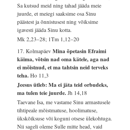
Sa kutsud meid ning tahad jääda meie
juurde, et meiegi saaksime osa Sinu
päästest ja õnnistusest ning võiksime
igavesti jääda Sinu kotta.
Mk 2,23–28; 1Tm 1,12–20
Mina õpetasin Efraimi
17. Kolmapäev
käima, võtsin nad oma kätele, aga nad
ei mõistnud, et ma tahtsin neid terveks
teha.
Ho 11,3
Jeesus ütleb: Ma ei jäta teid orbudeks,
ma tulen teie juurde.
Jh 14,18
Taevane Isa, me vastame Sinu armastusele
tihtipeale mõistmatuse, hoolimatuse,
ükskõiksuse või koguni otsese ülekohtuga.
Nii sageli oleme Sulle mitte head, vaid