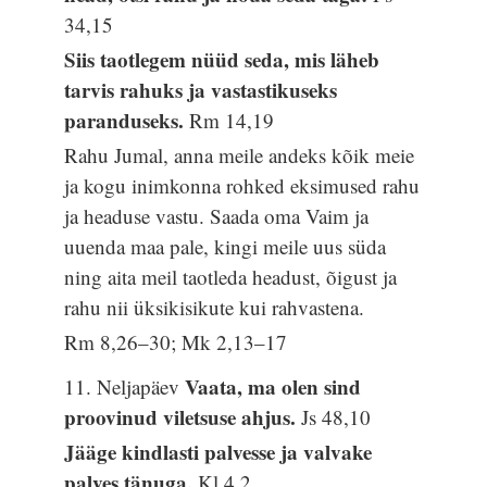
34,15
Siis taotlegem nüüd seda, mis läheb
tarvis rahuks ja vastastikuseks
paranduseks.
Rm 14,19
Rahu Jumal, anna meile andeks kõik meie
ja kogu inimkonna rohked eksimused rahu
ja headuse vastu. Saada oma Vaim ja
uuenda maa pale, kingi meile uus süda
ning aita meil taotleda headust, õigust ja
rahu nii üksikisikute kui rahvastena.
Rm 8,26–30; Mk 2,13–17
Vaata, ma olen sind
11. Neljapäev
proovinud viletsuse ahjus.
Js 48,10
Jääge kindlasti palvesse ja valvake
palves tänuga.
Kl 4,2