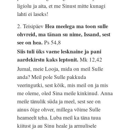
ligiolu ja aita, et me Sinust mitte kunagi
lahti ei laseks!
Hea meelega ma toon sulle
2. Teisipäev
ohvreid, ma tänan su nime, Issand, sest
see on hea.
Ps 54,8
Siis tuli üks vaene lesknaine ja pani
aardekirstu kaks leptonit.
Mk 12,42
Jumal, meie Looja, mida on meil Sulle
anda? Meil pole Sulle pakkuda
veeringutki, sest kõik, mis meil on ja mis
me oleme, oled Sina meile kinkinud. Anna
meile tänulik süda ja meel, sest see on
ainus õige ohver, millega võime Sulle
heameelt teha. Luba meil ka täna tuua
kiitust ja au Sinu heale ja armulisele