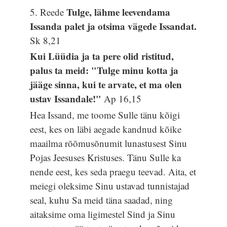
Tulge, lähme leevendama
5. Reede
Issanda palet ja otsima vägede Issandat.
Sk 8,21
Kui Lüüdia ja ta pere olid ristitud,
palus ta meid: "Tulge minu kotta ja
jääge sinna, kui te arvate, et ma olen
ustav Issandale!"
Ap 16,15
Hea Issand, me toome Sulle tänu kõigi
eest, kes on läbi aegade kandnud kõike
maailma rõõmusõnumit lunastusest Sinu
Pojas Jeesuses Kristuses. Tänu Sulle ka
nende eest, kes seda praegu teevad. Aita, et
meiegi oleksime Sinu ustavad tunnistajad
seal, kuhu Sa meid täna saadad, ning
aitaksime oma ligimestel Sind ja Sinu