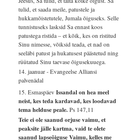
Jeesus, Sa tulid, et täita kõike õigust. Sa
tulid, et saada meile, patustele ja
hukkamõistetutele, Jumala õiguseks. Selle
tunnistuseks lasksid Sa ennast koos
patustega ristida – et kõik, kes on ristitud
Sinu nimesse, võiksid teada, et nad on
seeläbi patust ja hukatusest päästetud ning
rüütatud Sinu taevase õigusekuuega.
14. jaanuar - Evangeelse Alliansi
palvenädal
Issandal on hea meel
15. Esmaspäev
neist, kes teda kardavad, kes loodavad
tema helduse peale.
Ps 147,11
Teie ei ole saanud orjuse vaimu, et
peaksite jälle kartma, vaid te olete
saanud lapseõiguse Vaimu, kelles me