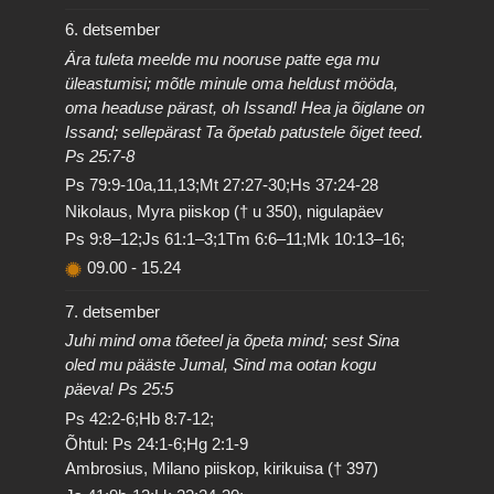
6. detsember
Ära tuleta meelde mu nooruse patte ega mu
üleastumisi; mõtle minule oma heldust mööda,
oma headuse pärast, oh Issand! Hea ja õiglane on
Issand; sellepärast Ta õpetab patustele õiget teed.
Ps 25:7-8
Ps 79:9-10a,11,13;Mt 27:27-30;Hs 37:24-28
Nikolaus, Myra piiskop († u 350), nigulapäev
Ps 9:8–12;Js 61:1–3;1Tm 6:6–11;Mk 10:13–16;
09.00
-
15.24
7. detsember
Juhi mind oma tõeteel ja õpeta mind; sest Sina
oled mu pääste Jumal, Sind ma ootan kogu
päeva! Ps 25:5
Ps 42:2-6;Hb 8:7-12;
Õhtul: Ps 24:1-6;Hg 2:1-9
Ambrosius, Milano piiskop, kirikuisa († 397)