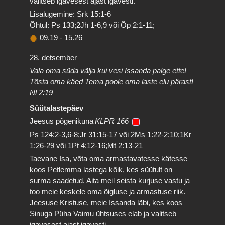
valitseb igavesest ajast igavesti.
Lisalugemine: Srk 15:1-6
Õhtul: Ps 133;2Jh 1-6,9 või Õp 2:1-11;
09.19
-
15.26
28. detsember
Vala oma süda välja kui vesi Issanda palge ette!
Tõsta oma käed Tema poole oma laste elu pärast!
Nl 2:19
Süütalastepäev
Jeesus põgenikuna
KLPR 166
Ps 124:2-3,6-8;Jr 31:15-17 või 2Ms 1:22-2:10;1Kr
1:26-29 või 1Pt 4:12-16;Mt 2:13-21
Taevane Isa, võta oma armastavatesse kätesse
koos Petlemma lastega kõik, kes süütult on
surma saadetud. Aita meil seista kurjuse vastu ja
too meie keskele oma õigluse ja armastuse riik.
Jeesuse Kristuse, meie Issanda läbi, kes koos
Sinuga Püha Vaimu ühtsuses elab ja valitseb
igavesest ajast igavesti.