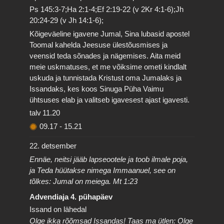
Ps 145:3-7;Ha 2:1-4;Ef 2:19-22 (v 2Kr 4:1-6);Jh
20:24-29 (v Jh 14:1-6);
Kõigeväeline igavene Jumal, Sina lubasid apostel
Toomal kahelda Jeesuse ülestõusmises ja
veensid teda sõnades ja nägemises. Aita meid
meie uskmatuses, et me võiksime ometi kindlalt
uskuda ja tunnistada Kristust oma Jumalaks ja
Issandaks, kes koos Sinuga Püha Vaimu
ühtsuses elab ja valitseb igavesest ajast igavesti.
talv
11.20
09.17
-
15.21
22. detsember
Ennäe, neitsi jääb lapseootele ja toob ilmale poja,
ja Teda hüütakse nimega Immaanuel, see on
tõlkes: Jumal on meiega. Mt 1:23
Advendiaja 4. pühapäev
Issand on lähedal
Olge ikka rõõmsad Issandas! Taas ma ütlen: Olge