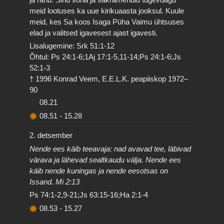
meid lootuses ka uue kirikuaasta jooksul. Kuule
meid, kes Sa koos Isaga Püha Vaimu ühtsuses
elad ja valitsed igavesest ajast igavesti.
Lisalugemine: Srk 51:1-12
Õhtul: Ps 24:1-6;1Aj 17:1-5,11-14;Ps 24:1-6;Js
52:1-3
† 1996 Konrad Veem, E.E.L.K. peapiiskop 1972–
90
08.21
08.51
-
15.28
2. detsember
Nende ees käib teeavaja: nad avavad tee, läbivad
värava ja lähevad sealtkaudu välja. Nende ees
käib nende kuningas ja nende eesotsas on
Issand. Mi 2:13
Ps 74:1-2,9-21;Js 63:15-16;Ha 2:1-4
08.53
-
15.27