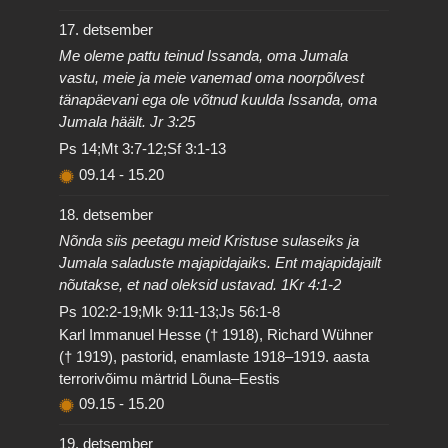
17. detsember
Me oleme pattu teinud Issanda, oma Jumala
vastu, meie ja meie vanemad oma noorpõlvest
tänapäevani ega ole võtnud kuulda Issanda, oma
Jumala häält. Jr 3:25
Ps 14;Mt 3:7-12;Sf 3:1-13
09.14
-
15.20
18. detsember
Nõnda siis peetagu meid Kristuse sulaseiks ja
Jumala saladuste majapidajaiks. Ent majapidajailt
nõutakse, et nad oleksid ustavad. 1Kr 4:1-2
Ps 102:2-19;Mk 9:11-13;Js 56:1-8
Karl Immanuel Hesse († 1918), Richard Wühner
(† 1919), pastorid, enamlaste 1918–1919. aasta
terrorivõimu märtrid Lõuna–Eestis
09.15
-
15.20
19. detsember