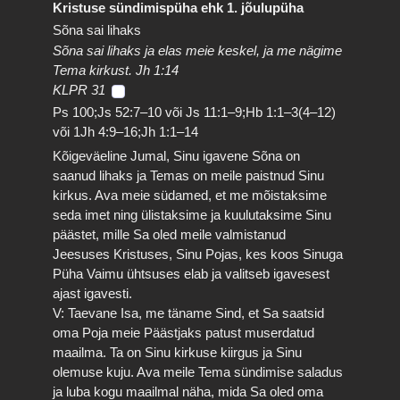
Kristuse sündimispüha ehk 1. jõulupüha
Sõna sai lihaks
Sõna sai lihaks ja elas meie keskel, ja me nägime
Tema kirkust. Jh 1:14
KLPR 31
Ps 100;Js 52:7–10 või Js 11:1–9;Hb 1:1–3(4–12)
või 1Jh 4:9–16;Jh 1:1–14
Kõigeväeline Jumal, Sinu igavene Sõna on
saanud lihaks ja Temas on meile paistnud Sinu
kirkus. Ava meie südamed, et me mõistaksime
seda imet ning ülistaksime ja kuulutaksime Sinu
päästet, mille Sa oled meile valmistanud
Jeesuses Kristuses, Sinu Pojas, kes koos Sinuga
Püha Vaimu ühtsuses elab ja valitseb igavesest
ajast igavesti.
V: Taevane Isa, me täname Sind, et Sa saatsid
oma Poja meie Päästjaks patust muserdatud
maailma. Ta on Sinu kirkuse kiirgus ja Sinu
olemuse kuju. Ava meile Tema sündimise saladus
ja luba kogu maailmal näha, mida Sa oled oma