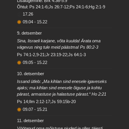
Lisalugemine: Brk 4:36-5:9
Õhtul: Ps 24:1-6;Js 26:7-12;Ps 24:1-6;Hg 2:1-9
17.26
09.04
-
15.22
9. detsember
Sina, Iisraeli karjane, võta kuulda! Ärata oma
vägevus ning tule meid päästma! Ps 80:2-3
Ps 74:1-2,9-21;Jr 23:19-22;Js 64:1-3
09.05
-
15.22
10. detsember
Issand ütleb: „Ma kihlan sind enesele igaveseks
ajaks; ma kihlan sind enesele õiguse ja kohtu
pärast, armastuse ja halastuse pärast.“ Ho 2:21
Ps 14;Ilm 2:12-17;Js 59:15b-20
09.07
-
15.21
11. detsember
Vöötanud oma mõistuse niuded ja olles täiesti