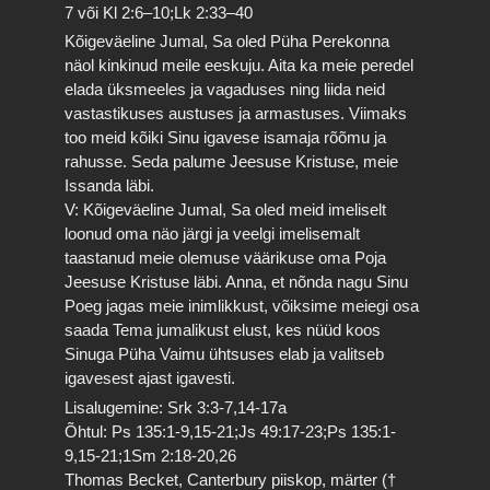
7 või Kl 2:6–10;Lk 2:33–40
Kõigeväeline Jumal, Sa oled Püha Perekonna
näol kinkinud meile eeskuju. Aita ka meie peredel
elada üksmeeles ja vagaduses ning liida neid
vastastikuses austuses ja armastuses. Viimaks
too meid kõiki Sinu igavese isamaja rõõmu ja
rahusse. Seda palume Jeesuse Kristuse, meie
Issanda läbi.
V: Kõigeväeline Jumal, Sa oled meid imeliselt
loonud oma näo järgi ja veelgi imelisemalt
taastanud meie olemuse väärikuse oma Poja
Jeesuse Kristuse läbi. Anna, et nõnda nagu Sinu
Poeg jagas meie inimlikkust, võiksime meiegi osa
saada Tema jumalikust elust, kes nüüd koos
Sinuga Püha Vaimu ühtsuses elab ja valitseb
igavesest ajast igavesti.
Lisalugemine: Srk 3:3-7,14-17a
Õhtul: Ps 135:1-9,15-21;Js 49:17-23;Ps 135:1-
9,15-21;1Sm 2:18-20,26
Thomas Becket, Canterbury piiskop, märter (†