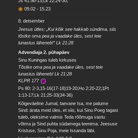
Js 41:9b-13;Lk 22:24-30;
09.02
-
15.23
8. detsember
Jeesus ütles: „Kui kõik see hakkab sündima, siis
tõstke oma pea ja vaadake üles, sest teie
lunastus läheneb!“ Lk 21:28
Advendiaja 2. pühapäev
Sinu Kuningas tuleb kirkuses
Tõstke oma pea ja vaadake üles, sest teie
lunastus läheneb! Lk 21:28
KLPR 177
Ps 80: 2-3,15-16(17-18)19-20;Ho 2:20-22;1Pt
1:13-17;Lk 21:25-33(34-36)
Kõigeväeline Jumal, taevane Isa, me palume
Sind: ärata meid üles, et siis, kui Sinu Poeg tagasi
tuleb, oleksime valmis Teda rõõmuga vastu
võtma ja Sind puhta südamega teenima. Jeesuse
Kristuse, Sinu Poja, meie Issanda läbi.