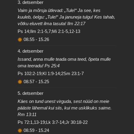
3. detsember
Vaim ja mõrsja ütlevad: „Tule!“ Ja see, kes
kuuleb, öelgu: „Tule!“ Ja januneja tulgu! Kes tahab,
võtku eluvett ilma tasuta! Ilm 22:17
Ps 14;Ilm 2:1-5,7;Mi 2:1-5,12-13
08.55
-
15.26
4. detsember
Issand, anna mulle teada oma teed, õpeta mulle
oma teeradu! Ps 25:4
Ps 102:2-19;Kl 1:9-14;2Sm 23:1-7
08.57
-
15.25
5. detsember
Käes on tund unest virguda, sest nüüd on meie
pääste lähemal kui siis, kui me usklikuks saime.
Rm 13:11
Ps 72:1,13-19;Lk 3:7-14;Jr 30:18-22
08.59
-
15.24