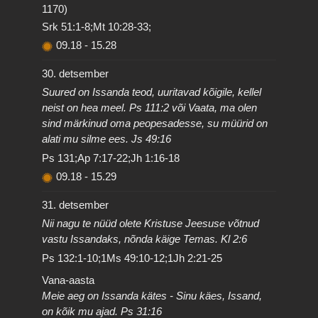
1170)
Srk 51:1-8;Mt 10:28-33;
09.18
-
15.28
30. detsember
Suured on Issanda teod, uuritavad kõigile, kellel
neist on hea meel. Ps 111:2 või Vaata, ma olen
sind märkinud oma peopesadesse, su müürid on
alati mu silme ees. Js 49:16
Ps 131;Ap 7:17-22;Jh 1:16-18
09.18
-
15.29
31. detsember
Nii nagu te nüüd olete Kristuse Jeesuse võtnud
vastu Issandaks, nõnda käige Temas. Kl 2:6
Ps 132:1-10;1Ms 49:10-12;1Jh 2:21-25
Vana-aasta
Meie aeg on Issanda kätes - Sinu käes, Issand,
on kõik mu ajad. Ps 31:16