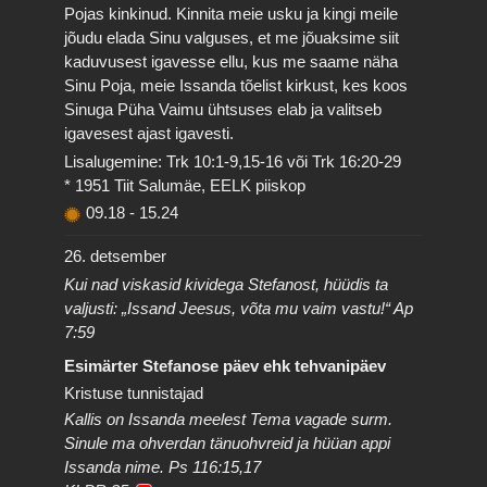
Pojas kinkinud. Kinnita meie usku ja kingi meile
jõudu elada Sinu valguses, et me jõuaksime siit
kaduvusest igavesse ellu, kus me saame näha
Sinu Poja, meie Issanda tõelist kirkust, kes koos
Sinuga Püha Vaimu ühtsuses elab ja valitseb
igavesest ajast igavesti.
Lisalugemine: Trk 10:1-9,15-16 või Trk 16:20-29
* 1951 Tiit Salumäe, EELK piiskop
09.18
-
15.24
26. detsember
Kui nad viskasid kividega Stefanost, hüüdis ta
valjusti: „Issand Jeesus, võta mu vaim vastu!“ Ap
7:59
Esimärter Stefanose päev ehk tehvanipäev
Kristuse tunnistajad
Kallis on Issanda meelest Tema vagade surm.
Sinule ma ohverdan tänuohvreid ja hüüan appi
Issanda nime. Ps 116:15,17