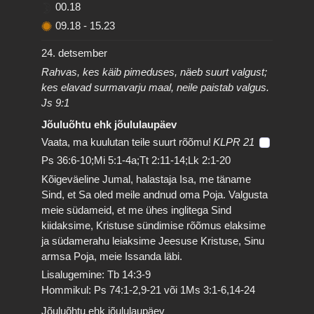
00.18
09.18
-
15.23
24. detsember
Rahvas, kes käib pimeduses, näeb suurt valgust;
kes elavad surmavarju maal, neile paistab valgus.
Js 9:1
Jõuluõhtu ehk jõululaupäev
Vaata, ma kuulutan teile suurt rõõmu!
KLPR 21
Ps 36:6-10;Mi 5:1-4a;Tt 2:11-14;Lk 2:1-20
Kõigeväeline Jumal, halastaja Isa, me täname
Sind, et Sa oled meile andnud oma Poja. Valgusta
meie südameid, et me ühes inglitega Sind
kiidaksime, Kristuse sündimise rõõmus elaksime
ja südamerahu leiaksime Jeesuse Kristuse, Sinu
armsa Poja, meie Issanda läbi.
Lisalugemine: Tb 14:3-9
Hommikul: Ps 74:1-2,9-21 või 1Ms 3:1-6,14-24
Jõuluõhtu ehk jõululaupäev