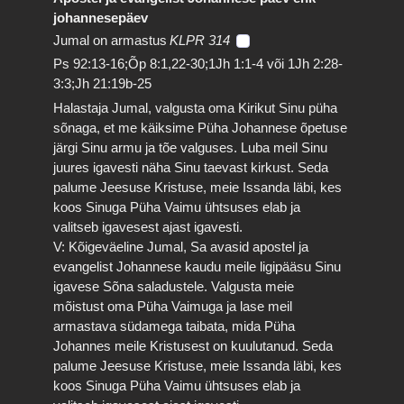
johannesepäev
Jumal on armastus
KLPR 314
Ps 92:13-16;Õp 8:1,22-30;1Jh 1:1-4 või 1Jh 2:28-
3:3;Jh 21:19b-25
Halastaja Jumal, valgusta oma Kirikut Sinu püha
sõnaga, et me käiksime Püha Johannese õpetuse
järgi Sinu armu ja tõe valguses. Luba meil Sinu
juures igavesti näha Sinu taevast kirkust. Seda
palume Jeesuse Kristuse, meie Issanda läbi, kes
koos Sinuga Püha Vaimu ühtsuses elab ja
valitseb igavesest ajast igavesti.
V: Kõigeväeline Jumal, Sa avasid apostel ja
evangelist Johannese kaudu meile ligipääsu Sinu
igavese Sõna saladustele. Valgusta meie
mõistust oma Püha Vaimuga ja lase meil
armastava südamega taibata, mida Püha
Johannes meile Kristusest on kuulutanud. Seda
palume Jeesuse Kristuse, meie Issanda läbi, kes
koos Sinuga Püha Vaimu ühtsuses elab ja