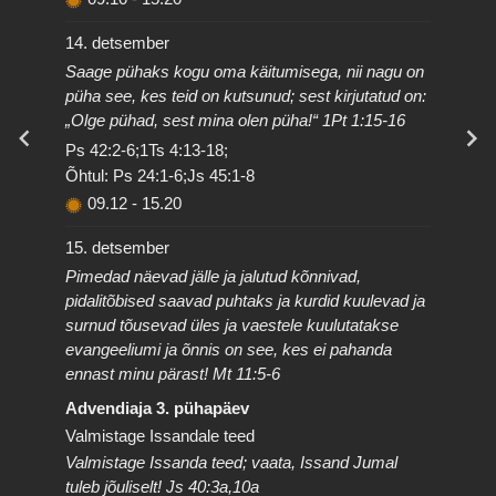
14. detsember
Saage pühaks kogu oma käitumisega, nii nagu on
püha see, kes teid on kutsunud; sest kirjutatud on:
„Olge pühad, sest mina olen püha!“ 1Pt 1:15-16
Ps 42:2-6;1Ts 4:13-18;
Õhtul: Ps 24:1-6;Js 45:1-8
09.12
-
15.20
15. detsember
Pimedad näevad jälle ja jalutud kõnnivad,
pidalitõbised saavad puhtaks ja kurdid kuulevad ja
surnud tõusevad üles ja vaestele kuulutatakse
evangeeliumi ja õnnis on see, kes ei pahanda
ennast minu pärast! Mt 11:5-6
Advendiaja 3. pühapäev
Valmistage Issandale teed
Valmistage Issanda teed; vaata, Issand Jumal
tuleb jõuliselt! Js 40:3a,10a