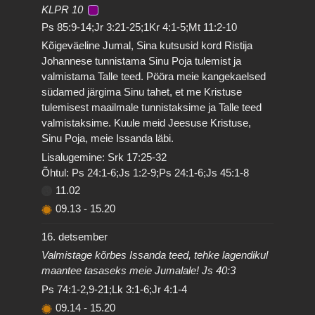
KLPR 10
Ps 85:9-14;Jr 3:21-25;1Kr 4:1-5;Mt 11:2-10
Kõigeväeline Jumal, Sina kutsusid kord Ristija
Johannese tunnistama Sinu Poja tulemist ja
valmistama Talle teed. Pööra meie kangekaelsed
südamed järgima Sinu tahet, et me Kristuse
tulemisest maailmale tunnistaksime ja Talle teed
valmistaksime. Kuule meid Jeesuse Kristuse,
Sinu Poja, meie Issanda läbi.
Lisalugemine: Srk 17:25-32
Õhtul: Ps 24:1-6;Js 1:2-9;Ps 24:1-6;Js 45:1-8
11.02
09.13
-
15.20
16. detsember
Valmistage kõrbes Issanda teed, tehke lagendikul
maantee tasaseks meie Jumalale! Js 40:3
Ps 74:1-2,9-21;Lk 3:1-6;Jr 4:1-4
09.14
-
15.20