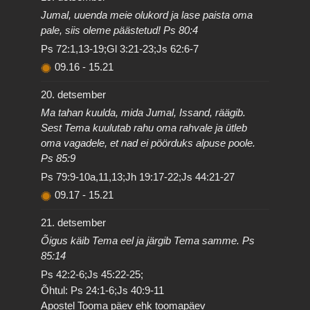
Jumal, uuenda meie olukord ja lase paista oma
pale, siis oleme päästetud! Ps 80:4
Ps 72:1,13-19;Gl 3:21-23;Js 62:6-7
09.16
-
15.21
20. detsember
Ma tahan kuulda, mida Jumal, Issand, räägib.
Sest Tema kuulutab rahu oma rahvale ja ütleb
oma vagadele, et nad ei pöörduks alpuse poole.
Ps 85:9
Ps 79:9-10a,11,13;Jh 19:17-22;Js 44:21-27
09.17
-
15.21
21. detsember
Õigus käib Tema eel ja järgib Tema samme. Ps
85:14
Ps 42:2-6;Js 45:22-25;
Õhtul: Ps 24:1-6;Js 40:9-11
Apostel Tooma päev ehk toomapäev