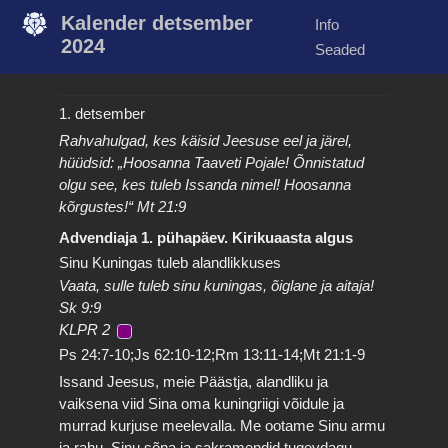
Kalender detsember
Info
2024
Seaded
1. detsember
Rahvahulgad, kes käisid Jeesuse eel ja järel,
hüüdsid: „Hoosanna Taaveti Pojale! Õnnistatud
olgu see, kes tuleb Issanda nimel! Hoosanna
kõrgustes!“ Mt 21:9
Advendiaja 1. pühapäev. Kirikuaasta algus
Sinu Kuningas tuleb alandlikkuses
Vaata, sulle tuleb sinu kuningas, õiglane ja aitaja!
Sk 9:9
KLPR 2
Ps 24:7-10;Js 62:10-12;Rm 13:11-14;Mt 21:1-9
Issand Jeesus, meie Päästja, alandliku ja
vaiksena viid Sina oma kuningriigi võidule ja
murrad kurjuse meelevalla. Me ootame Sinu armu
ja rahu. Sinu sõna ja sakramendid tugevdagu