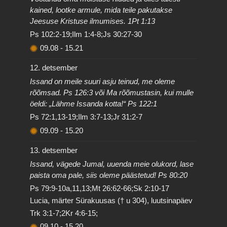
kained, lootke armule, mida teile pakutakse
Jeesuse Kristuse ilmumises. 1Pt 1:13
Ps 102:2-19;Ilm 1:4-8;Js 30:27-30
09.08
-
15.21
12. detsember
Issand on meile suuri asju teinud, me oleme
rõõmsad. Ps 126:3 või Ma rõõmustasin, kui mulle
öeldi: „Lähme Issanda kotta!“ Ps 122:1
Ps 72:1,13-19;Ilm 3:7-13;Jr 31:2-7
09.09
-
15.20
13. detsember
Issand, vägede Jumal, uuenda meie olukord, lase
paista oma pale, siis oleme päästetud! Ps 80:20
Ps 79:9-10a,11,13;Mt 26:62-66;Sk 2:10-17
Lucia, märter Sürakuusas († u 304), luutsinapäev
Trk 3:1-7;2Kr 4:6-15;
09.10
-
15.20