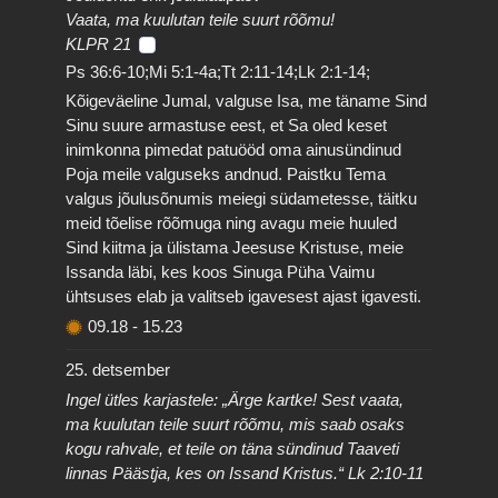
Vaata, ma kuulutan teile suurt rõõmu!
KLPR 21
Ps 36:6-10;Mi 5:1-4a;Tt 2:11-14;Lk 2:1-14;
Kõigeväeline Jumal, valguse Isa, me täname Sind
Sinu suure armastuse eest, et Sa oled keset
inimkonna pimedat patuööd oma ainusündinud
Poja meile valguseks andnud. Paistku Tema
valgus jõulusõnumis meiegi südametesse, täitku
meid tõelise rõõmuga ning avagu meie huuled
Sind kiitma ja ülistama Jeesuse Kristuse, meie
Issanda läbi, kes koos Sinuga Püha Vaimu
ühtsuses elab ja valitseb igavesest ajast igavesti.
09.18
-
15.23
25. detsember
Ingel ütles karjastele: „Ärge kartke! Sest vaata,
ma kuulutan teile suurt rõõmu, mis saab osaks
kogu rahvale, et teile on täna sündinud Taaveti
linnas Päästja, kes on Issand Kristus.“ Lk 2:10-11