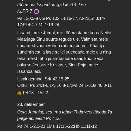
rõõmsad! Issand on ligidal! Fl 4:4,5b
KLPR 7
Ps 130:5-8 või Ps 102:14,16-17,20-22;Sf 3:14-
17;Fl 4:4-7;Mt 1:18-24
Issand, meie Jumal, me rõõmustame koos Neitsi
Maarjaga Sinu suurte tegude üle. Valmista meie
südamed vastu võtma rõõmusõnumit Päästja
sündimisest ja lase sellel uuendada meie elu ning
teha meist rahu ja armastuse saadikud. Seda
palume Jeesuse Kristuse, Sinu Poja, meie
Issanda läbi.
Lisalugemine: Srk 42:15-25
Õhtul: Ps 24:1-6;1Aj 16:8-17;Ps 24:1-6;Js 40:9-11
09.18
-
15.22
23. detsember
Oota Jumalat, sest ma tahan Teda veel tänada Ta
palge abi eest! Ps 42:6
Ps 74:1-2,9-21;1Ms 17:15-22;Hb 11:11-12