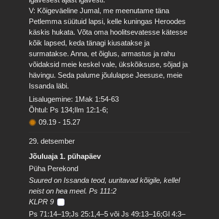
V: Kõigeväeline Jumal, me meenutame täna
Petlemma süütuid lapsi, kelle kuningas Heroodes
käskis hukata. Võta oma hoolitsevatesse kätesse
kõik lapsed, keda tänagi kiusatakse ja
surmatakse. Anna, et õiglus, armastus ja rahu
võidaksid meie keskel vale, ükskõiksuse, sõjad ja
hävingu. Seda palume jõululapse Jeesuse, meie
Issanda läbi.
Lisalugemine: 1Mak 1:54-63
Õhtul: Ps 134;Ilm 12:1-6;
09.19
-
15.27
29. detsember
Jõuluaja 1. pühapäev
Püha Perekond
Suured on Issanda teod, uuritavad kõigile, kellel
neist on hea meel. Ps 111:2
KLPR 9
Ps 71:14–19;Js 25:1,4–5 või Js 49:13–16;Gl 4:3–