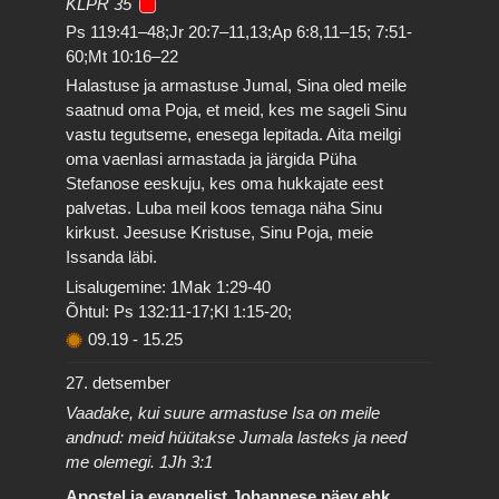
KLPR 35
Ps 119:41–48;Jr 20:7–11,13;Ap 6:8,11–15; 7:51-
60;Mt 10:16–22
Halastuse ja armastuse Jumal, Sina oled meile
saatnud oma Poja, et meid, kes me sageli Sinu
vastu tegutseme, enesega lepitada. Aita meilgi
oma vaenlasi armastada ja järgida Püha
Stefanose eeskuju, kes oma hukkajate eest
palvetas. Luba meil koos temaga näha Sinu
kirkust. Jeesuse Kristuse, Sinu Poja, meie
Issanda läbi.
Lisalugemine: 1Mak 1:29-40
Õhtul: Ps 132:11-17;Kl 1:15-20;
09.19
-
15.25
27. detsember
Vaadake, kui suure armastuse Isa on meile
andnud: meid hüütakse Jumala lasteks ja need
me olemegi. 1Jh 3:1
Apostel ja evangelist Johannese päev ehk