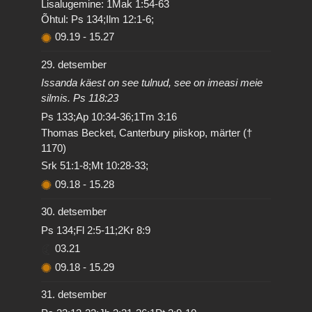
Lisalugemine: 1Mak 1:54-63
Õhtul: Ps 134;Ilm 12:1-6;
09.19
-
15.27
29. detsember
Issanda käest on see tulnud, see on imeasi meie
silmis. Ps 118:23
Ps 133;Ap 10:34-36;1Tm 3:16
Thomas Becket, Canterbury piiskop, märter (†
1170)
Srk 51:1-8;Mt 10:28-33;
09.18
-
15.28
30. detsember
Ps 134;Fl 2:5-11;2Kr 8:9
03.21
09.18
-
15.29
31. detsember