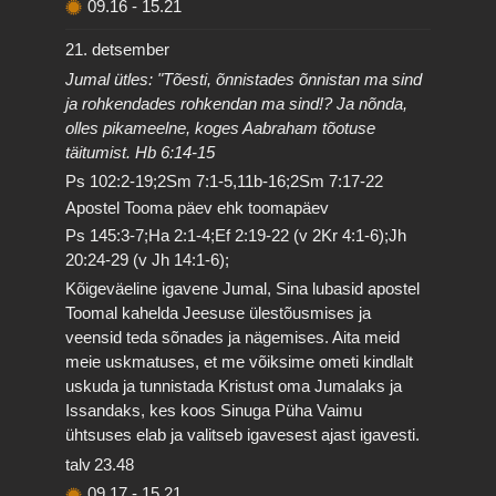
09.16
-
15.21
21. detsember
Jumal ütles: "Tõesti, õnnistades õnnistan ma sind
ja rohkendades rohkendan ma sind!? Ja nõnda,
olles pikameelne, koges Aabraham tõotuse
täitumist. Hb 6:14-15
Ps 102:2-19;2Sm 7:1-5,11b-16;2Sm 7:17-22
Apostel Tooma päev ehk toomapäev
Ps 145:3-7;Ha 2:1-4;Ef 2:19-22 (v 2Kr 4:1-6);Jh
20:24-29 (v Jh 14:1-6);
Kõigeväeline igavene Jumal, Sina lubasid apostel
Toomal kahelda Jeesuse ülestõusmises ja
veensid teda sõnades ja nägemises. Aita meid
meie uskmatuses, et me võiksime ometi kindlalt
uskuda ja tunnistada Kristust oma Jumalaks ja
Issandaks, kes koos Sinuga Püha Vaimu
ühtsuses elab ja valitseb igavesest ajast igavesti.
talv
23.48
09.17
-
15.21