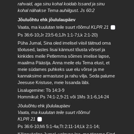
rahvaid, aga sinu kohal koidab Issand ja sinu
kohal nähakse Tema auhiilgust. Js 60:2
Jõuluõhtu ehk jõululaupäev
Vaata, ma kuulutan teile suurt rõõmu!
KLPR 21
Ps 36:6-10;Jr 23:5-6;1Jh 1:1-7;Lk 2:1-20)
Püha Jumal, Sina oled imelisel viisil täitnud oma
tõotused, lastes Iisai kännust tõusta võrsel ja
kinkides meile Petlemma sõimes imelise lapse,
maailma Päästja. Anna meile elu Tema elust, et
meie südames puhkeks uue elu võrse ja me
kannaksime armastuse ja rahu vilja. Seda palume
Jeesuse Kristuse, meie Issanda läbi.
Lisalugemine: Tb 14:3-9
Hommikul: Ps 74:1-2,9-21 või 1Ms 3:1-6,14-24
Jõuluõhtu ehk jõululaupäev
Vaata, ma kuulutan teile suurt rõõmu!
KLPR 21
Ps 36:6-10;Mi 5:1-4a;Tt 2:11-14;Lk 2:1-14;