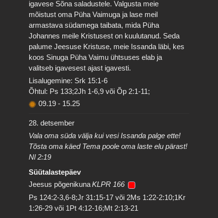
igavese Sõna saladustele. Valgusta meie
mõistust oma Püha Vaimuga ja lase meil
armastava südamega taibata, mida Püha
Johannes meile Kristusest on kuulutanud. Seda
palume Jeesuse Kristuse, meie Issanda läbi, kes
koos Sinuga Püha Vaimu ühtsuses elab ja
valitseb igavesest ajast igavesti.
Lisalugemine: Srk 15:1-6
Õhtul: Ps 133;2Jh 1-6,9 või Õp 2:1-11;
09.19
-
15.25
28. detsember
Vala oma süda välja kui vesi Issanda palge ette!
Tõsta oma käed Tema poole oma laste elu pärast!
Nl 2:19
Süütalastepäev
Jeesus põgenikuna
KLPR 166
Ps 124:2-3,6-8;Jr 31:15-17 või 2Ms 1:22-2:10;1Kr
1:26-29 või 1Pt 4:12-16;Mt 2:13-21