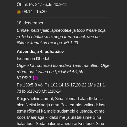
Õhtul: Ps 24:1-6;Js 40:9-11
09.14
-
15.20
18. detsember
Ennäe, neitsi jääb lapseootele ja toob ilmale poja,
ja Teda hüütakse nimega Immaanuel, see on
tõlkes: Jumal on meiega. Mt 1:23
Advendiaja 4. pühapäev
Issand on lähedal
Olge ikka rõõmsad Issandas! Taas ma ütlen: Olge
rõõmsad! Issand on ligidal! Fl 4:4,5b
KLPR 7
Ps 130:5-8 või Ps 102:14,16-17,20-22;1Ms 21:1-
7;Hb 6:13-19;Mt 1:18-24
Kõigeväeline Jumal, Sina ülendad alandlikke ja
oled Neitsi Maarja oma Poja emaks valinud: lase
tema rõõmul ka meie südameid elustada, et me
koos Maarjaga kiidaksime ja ülistaksime Sinu
halastust. Seda palume Jeesuse Kristuse, Sinu