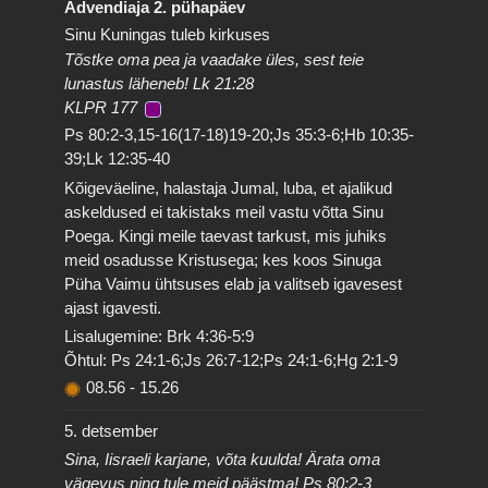
Advendiaja 2. pühapäev
Sinu Kuningas tuleb kirkuses
Tõstke oma pea ja vaadake üles, sest teie
lunastus läheneb! Lk 21:28
KLPR 177
Ps 80:2-3,15-16(17-18)19-20;Js 35:3-6;Hb 10:35-
39;Lk 12:35-40
Kõigeväeline, halastaja Jumal, luba, et ajalikud
askeldused ei takistaks meil vastu võtta Sinu
Poega. Kingi meile taevast tarkust, mis juhiks
meid osadusse Kristusega; kes koos Sinuga
Püha Vaimu ühtsuses elab ja valitseb igavesest
ajast igavesti.
Lisalugemine: Brk 4:36-5:9
Õhtul: Ps 24:1-6;Js 26:7-12;Ps 24:1-6;Hg 2:1-9
08.56
-
15.26
5. detsember
Sina, Iisraeli karjane, võta kuulda! Ärata oma
vägevus ning tule meid päästma! Ps 80:2-3