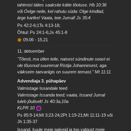
tahtmist täites saaksite kätte tõotuse. Hb 10:36
või Öelge neile, kel rahutu süda: Olge kindlad,
ärge kartke! Vaata, teie Jumal! Js 35:4
Ps 42:2-6;1Ts 4:13-18;
Õhtul: Ps 24:1-6;Js 45:1-8
09.06
-
15.21
11. detsember
"Tõesti, ma ütlen teile, naisest sündinute seast ei
ole tõusnud suuremat Ristija Johannesest, aga
väikseim taevariigis on suurem temast." Mt 11:11
Advendiaja 3. pühapäev
Valmistage Issandale teed
Valmistage Issanda teed; vaata, Issand Jumal
tuleb jõuliselt! Js 40:3a,10a
KLPR 10
Ps 85:9-14;Ml 3:23-24;2Pt 1:19-21;Mt 11:11-19 või
Jh 1:35-37
Issand, kuule meie palveid ja too valgust meie