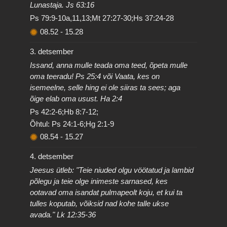
Lunastaja. Js 63:16
Ps 79:9-10a,11,13;Mt 27:27-30;Hs 37:24-28
08.52
-
15.28
3. detsember
Issand, anna mulle teada oma teed, õpeta mulle
oma teeradu! Ps 25:4 või Vaata, kes on
isemeelne, selle hing ei ole siiras ta sees; aga
õige elab oma usust. Ha 2:4
Ps 42:2-6;Hb 8:7-12;
Õhtul: Ps 24:1-6;Hg 2:1-9
08.54
-
15.27
4. detsember
Jeesus ütleb: "Teie niuded olgu vöötatud ja lambid
põlegu ja teie olge inimeste sarnased, kes
ootavad oma isandat pulmapeolt koju, et kui ta
tulles koputab, võiksid nad kohe talle ukse
avada." Lk 12:35-36