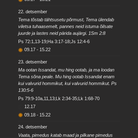
22. detsember
Tema tõstab tähtsusetu põrmust, Tema ülendab
viletsa tuhaasemelt, pannes neid istuma õilsate
juurde ja lastes neid pärida aujärgi. 1Sm 2:8
Ps 72:1,13-19;Ha 3:17-18;Js 12:4-6
09.17
-
15.22
23. detsember
Ma ootan Issandat, mu hing ootab, ja ma loodan
Tema sõna peale. Mu hing ootab Issandat enam
kui valvurid hommikut, kui valvurid hommikut. Ps
130:5-6
Ps 79:9-10a,11,13;Lk 2:34-35;Lk 1:68-70
12.17
09.18
-
15.22
24. detsember
Vaata, pimedus katab maad ja pilkane pimedus