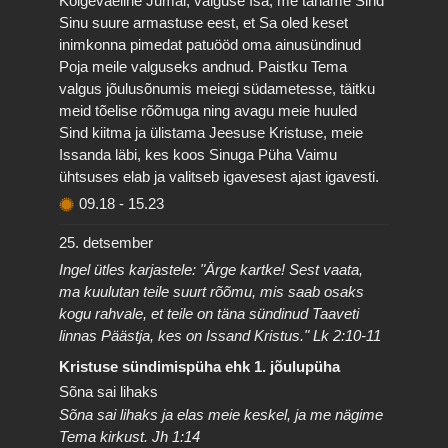
Kõigeväeline Jumal, valguse Isa, me täname Sind
Sinu suure armastuse eest, et Sa oled keset
inimkonna pimedat patuööd oma ainusündinud
Poja meile valguseks andnud. Paistku Tema
valgus jõulusõnumis meiegi südametesse, täitku
meid tõelise rõõmuga ning avagu meie huuled
Sind kiitma ja ülistama Jeesuse Kristuse, meie
Issanda läbi, kes koos Sinuga Püha Vaimu
ühtsuses elab ja valitseb igavesest ajast igavesti.
09.18
-
15.23
25. detsember
Ingel ütles karjastele: "Ärge kartke! Sest vaata,
ma kuulutan teile suurt rõõmu, mis saab osaks
kogu rahvale, et teile on täna sündinud Taaveti
linnas Päästja, kes on Issand Kristus." Lk 2:10-11
Kristuse sündimispüha ehk 1. jõulupüha
Sõna sai lihaks
Sõna sai lihaks ja elas meie keskel, ja me nägime
Tema kirkust. Jh 1:14