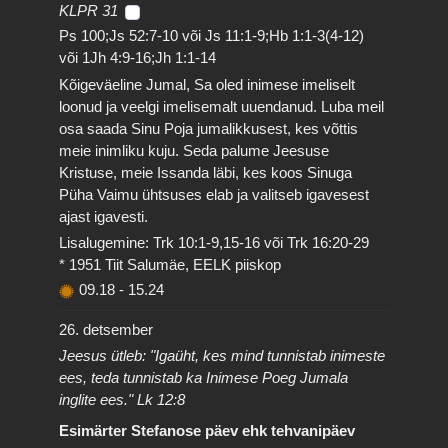
KLPR 31
Ps 100;Js 52:7-10 või Js 11:1-9;Hb 1:1-3(4-12)
või 1Jh 4:9-16;Jh 1:1-14
Kõigeväeline Jumal, Sa oled inimese imeliselt
loonud ja veelgi imelisemalt uuendanud. Luba meil
osa saada Sinu Poja jumalikkusest, kes võttis
meie inimliku kuju. Seda palume Jeesuse
Kristuse, meie Issanda läbi, kes koos Sinuga
Püha Vaimu ühtsuses elab ja valitseb igavesest
ajast igavesti.
Lisalugemine: Trk 10:1-9,15-16 või Trk 16:20-29
* 1951 Tiit Salumäe, EELK piiskop
09.18
-
15.24
26. detsember
Jeesus ütleb: "Igaüht, kes mind tunnistab inimeste
ees, teda tunnistab ka Inimese Poeg Jumala
inglite ees." Lk 12:8
Esimärter Stefanose päev ehk tehvanipäev