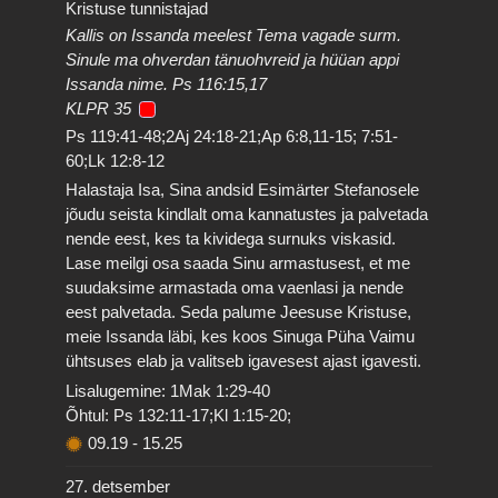
Kristuse tunnistajad
Kallis on Issanda meelest Tema vagade surm.
Sinule ma ohverdan tänuohvreid ja hüüan appi
Issanda nime. Ps 116:15,17
KLPR 35
Ps 119:41-48;2Aj 24:18-21;Ap 6:8,11-15; 7:51-
60;Lk 12:8-12
Halastaja Isa, Sina andsid Esimärter Stefanosele
jõudu seista kindlalt oma kannatustes ja palvetada
nende eest, kes ta kividega surnuks viskasid.
Lase meilgi osa saada Sinu armastusest, et me
suudaksime armastada oma vaenlasi ja nende
eest palvetada. Seda palume Jeesuse Kristuse,
meie Issanda läbi, kes koos Sinuga Püha Vaimu
ühtsuses elab ja valitseb igavesest ajast igavesti.
Lisalugemine: 1Mak 1:29-40
Õhtul: Ps 132:11-17;Kl 1:15-20;
09.19
-
15.25
27. detsember