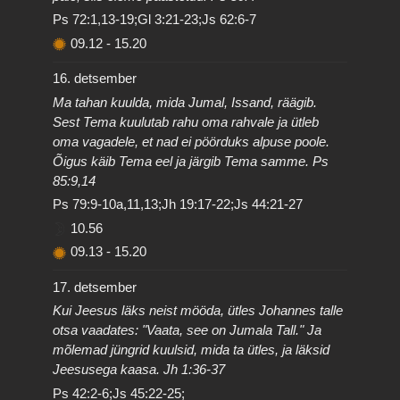
Ps 72:1,13-19;Gl 3:21-23;Js 62:6-7
09.12
-
15.20
16. detsember
Ma tahan kuulda, mida Jumal, Issand, räägib.
Sest Tema kuulutab rahu oma rahvale ja ütleb
oma vagadele, et nad ei pöörduks alpuse poole.
Õigus käib Tema eel ja järgib Tema samme. Ps
85:9,14
Ps 79:9-10a,11,13;Jh 19:17-22;Js 44:21-27
10.56
09.13
-
15.20
17. detsember
Kui Jeesus läks neist mööda, ütles Johannes talle
otsa vaadates: "Vaata, see on Jumala Tall." Ja
mõlemad jüngrid kuulsid, mida ta ütles, ja läksid
Jeesusega kaasa. Jh 1:36-37
Ps 42:2-6;Js 45:22-25;