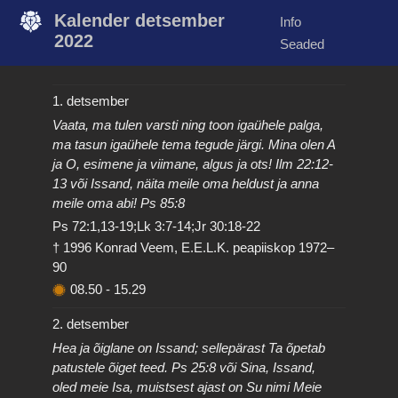
Kalender detsember
Info
2022
Seaded
1. detsember
Vaata, ma tulen varsti ning toon igaühele palga,
ma tasun igaühele tema tegude järgi. Mina olen A
ja O, esimene ja viimane, algus ja ots! Ilm 22:12-
13 või Issand, näita meile oma heldust ja anna
meile oma abi! Ps 85:8
Ps 72:1,13-19;Lk 3:7-14;Jr 30:18-22
† 1996 Konrad Veem, E.E.L.K. peapiiskop 1972–
90
08.50
-
15.29
2. detsember
Hea ja õiglane on Issand; sellepärast Ta õpetab
patustele õiget teed. Ps 25:8 või Sina, Issand,
oled meie Isa, muistsest ajast on Su nimi Meie