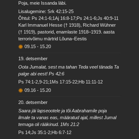
Poja, meie Issanda läbi.
Lisalugemine: Srk 42:15-25
Õhtul: Ps 24:1-6;1Aj 16:8-17;Ps 24:1-6;Js 40:9-11
Karl Immanuel Hesse († 1918), Richard Wühner
(† 1919), pastorid, enamlaste 1918–1919. aasta
terrorivõimu märtrid Lõuna–Eestis
09.15
-
15.20
19. detsember
Oota Jumalat, sest ma tahan Teda veel tänada Ta
palge abi eest! Ps 42:6
Ps 74:1-2,9-21;1Ms 17:15-22;Hb 11:11-12
09.16
-
15.20
20. detsember
Saara jäi lapseootele ja tõi Aabrahamile poja
ilmale ta vanas eas, määratud ajal, millest Jumal
temaga oli rääkinud. 1Ms 21:2
Ps 14;Js 35:1-2;Hb 6:7-12