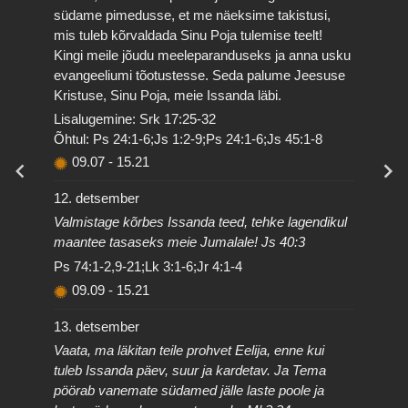
südame pimedusse, et me näeksime takistusi,
mis tuleb kõrvaldada Sinu Poja tulemise teelt!
Kingi meile jõudu meeleparanduseks ja anna usku
evangeeliumi tõotustesse. Seda palume Jeesuse
Kristuse, Sinu Poja, meie Issanda läbi.
Lisalugemine: Srk 17:25-32
Õhtul: Ps 24:1-6;Js 1:2-9;Ps 24:1-6;Js 45:1-8
09.07
-
15.21
12. detsember
Valmistage kõrbes Issanda teed, tehke lagendikul
maantee tasaseks meie Jumalale! Js 40:3
Ps 74:1-2,9-21;Lk 3:1-6;Jr 4:1-4
09.09
-
15.21
13. detsember
Vaata, ma läkitan teile prohvet Eelija, enne kui
tuleb Issanda päev, suur ja kardetav. Ja Tema
pöörab vanemate südamed jälle laste poole ja