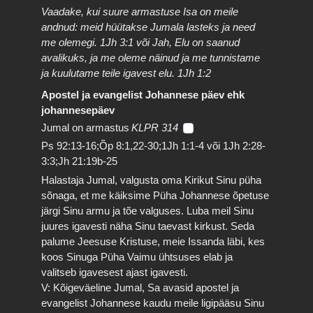
Vaadake, kui suure armastuse Isa on meile
andnud: meid hüütakse Jumala lasteks ja need
me olemegi. 1Jh 3:1 või Jah, Elu on saanud
avalikuks, ja me oleme näinud ja me tunnistame
ja kuulutame teile igavest elu. 1Jh 1:2
Apostel ja evangelist Johannese päev ehk
johannesepäev
Jumal on armastus
KLPR 314
Ps 92:13-16;Õp 8:1,22-30;1Jh 1:1-4 või 1Jh 2:28-
3:3;Jh 21:19b-25
Halastaja Jumal, valgusta oma Kirikut Sinu püha
sõnaga, et me käiksime Püha Johannese õpetuse
järgi Sinu armu ja tõe valguses. Luba meil Sinu
juures igavesti näha Sinu taevast kirkust. Seda
palume Jeesuse Kristuse, meie Issanda läbi, kes
koos Sinuga Püha Vaimu ühtsuses elab ja
valitseb igavesest ajast igavesti.
V: Kõigeväeline Jumal, Sa avasid apostel ja
evangelist Johannese kaudu meile ligipääsu Sinu