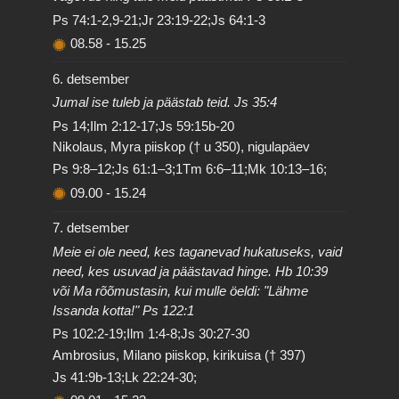
Ps 74:1-2,9-21;Jr 23:19-22;Js 64:1-3
08.58
-
15.25
6. detsember
Jumal ise tuleb ja päästab teid. Js 35:4
Ps 14;Ilm 2:12-17;Js 59:15b-20
Nikolaus, Myra piiskop († u 350), nigulapäev
Ps 9:8–12;Js 61:1–3;1Tm 6:6–11;Mk 10:13–16;
09.00
-
15.24
7. detsember
Meie ei ole need, kes taganevad hukatuseks, vaid
need, kes usuvad ja päästavad hinge. Hb 10:39
või Ma rõõmustasin, kui mulle öeldi: "Lähme
Issanda kotta!" Ps 122:1
Ps 102:2-19;Ilm 1:4-8;Js 30:27-30
Ambrosius, Milano piiskop, kirikuisa († 397)
Js 41:9b-13;Lk 22:24-30;