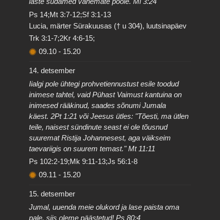
laste südamed vanemate poole. Ml 3:24
Ps 14;Mt 3:7-12;Sf 3:1-13
Lucia, märter Sürakuusas († u 304), luutsinapäev
Trk 3:1-7;2Kr 4:6-15;
09.10
-
15.20
14. detsember
Iialgi pole ühtegi prohvetiennustust esile toodud
inimese tahtel, vaid Pühast Vaimust kantuina on
inimesed rääkinud, saades sõnumi Jumala
käest. 2Pt 1:21 või Jeesus ütles: "Tõesti, ma ütlen
teile, naisest sündinute seast ei ole tõusnud
suuremat Ristija Johannesest, aga väikseim
taevariigis on suurem temast." Mt 11:11
Ps 102:2-19;Mk 9:11-13;Js 56:1-8
09.11
-
15.20
15. detsember
Jumal, uuenda meie olukord ja lase paista oma
pale, siis oleme päästetud! Ps 80:4