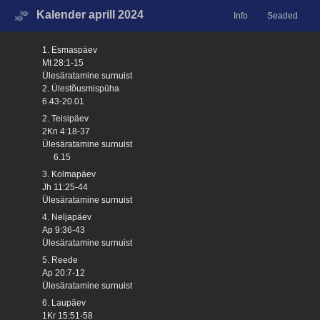
Kalender aprill 2024
Info
Seaded
1. Esmaspäev
Mt 28:1-15
Ülesäratamine surnuist
2. Ülestõusmispüha
6.43-20.01
2. Teisipäev
2Kn 4:18-37
Ülesäratamine surnuist
6.15
3. Kolmapäev
Jh 11:25-44
Ülesäratamine surnuist
4. Neljapäev
Ap 9:36-43
Ülesäratamine surnuist
5. Reede
Ap 20:7-12
Ülesäratamine surnuist
6. Laupäev
1Kr 15:51-58