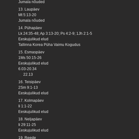
Jumala nõuded
13. Laupäev
Mt 5:13-20
Jumala nõuded
14. Pühapäev
Lk 24:35-48; Ap 3:13-20; Ps 4:2-9; 1Jh 2:1-5
Eeskujulikud elud
Tallinna Korea Püha Vaimu Kogudus
15. Esmaspäev
1Ms 50:15-26
Eeskujulikud elud
6.03-20.34
22.13
16. Teisipäev
2Sm 9:1-13
Eeskujulikud elud
17. Kolmapäev
Ii 1:1-22
Eeskujulikud elud
18. Neljapäev
Ii 29:11-25
Eeskujulikud elud
19. Reede