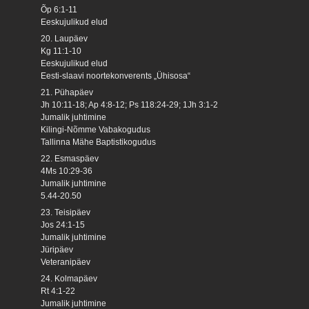
Õp 6:1-11
Eeskujulikud elud
20. Laupäev
Kg 11:1-10
Eeskujulikud elud
Eesti-slaavi noortekonverents „Ühisosa“
21. Pühapäev
Jh 10:11-18; Ap 4:8-12; Ps 118:24-29; 1Jh 3:1-2
Jumalik juhtimine
Kilingi-Nõmme Vabakogudus
Tallinna Mähe Baptistikogudus
22. Esmaspäev
4Ms 10:29-36
Jumalik juhtimine
5.44-20.50
23. Teisipäev
Jos 24:1-15
Jumalik juhtimine
Jüripäev
Veteranipäev
24. Kolmapäev
Rt 4:1-22
Jumalik juhtimine