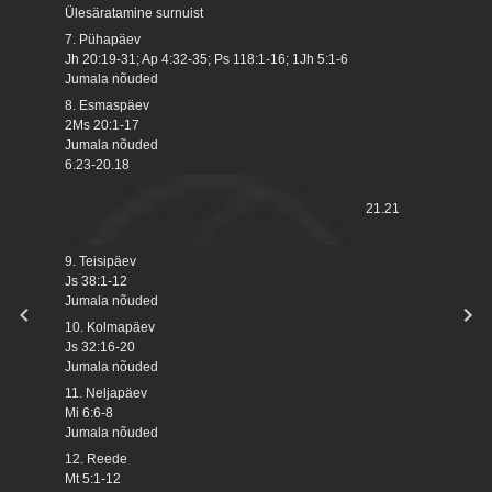
Ülesäratamine surnuist
7. Pühapäev
Jh 20:19-31; Ap 4:32-35; Ps 118:1-16; 1Jh 5:1-6
Jumala nõuded
8. Esmaspäev
2Ms 20:1-17
Jumala nõuded
6.23-20.18
21.21
9. Teisipäev
Js 38:1-12
Jumala nõuded
10. Kolmapäev
Js 32:16-20
Jumala nõuded
11. Neljapäev
Mi 6:6-8
Jumala nõuded
12. Reede
Mt 5:1-12