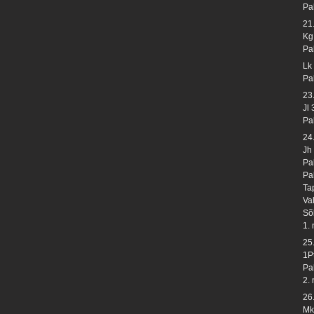
Pa
21
Kg
Pa
Lk
Pa
23
Jl 
Pa
24
Jh
Pa
Pa
Ta
Va
Sõ
1.
25
1P
Pa
2.
26
Mk