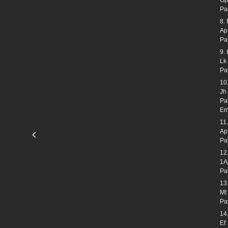
Pa
8.
Ap
Pa
9.
Lk
Pa
10
Jh
Pa
Em
11
Ap
Pa
12
1A
Pa
13
Mt
Pa
14
Ef