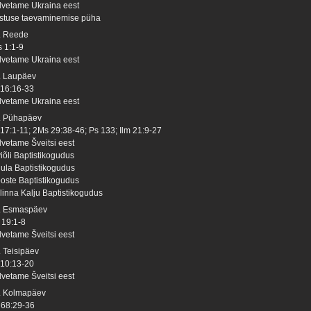
lvetame Ukraina eest
istuse taevaminemise püha
. Reede
s 1:1-9
lvetame Ukraina eest
. Laupäev
 16:16-33
lvetame Ukraina eest
. Pühapäev
 17:1-11; 2Ms 29:38-46; Ps 133; Ilm 21:9-27
lvetame Šveitsi eest
viõli Baptistikogudus
hula Baptistikogudus
oste Baptistikogudus
llinna Kalju Baptistikogudus
. Esmaspäev
 19:1-8
lvetame Šveitsi eest
. Teisipäev
 10:13-20
lvetame Šveitsi eest
. Kolmapäev
 68:29-36