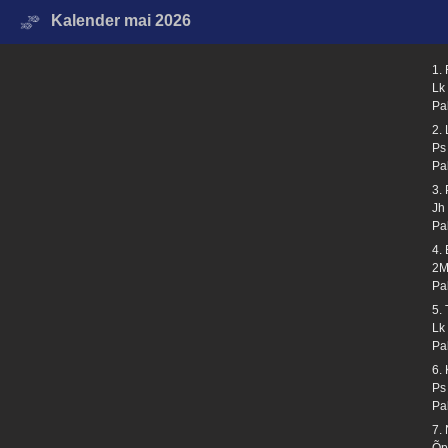
Kalender mai 2026
1.
Lk
Pa
2.
Ps
Pa
3.
Jh
Pa
4.
2M
Pa
5.
Lk
Pa
6.
Ps
Pa
7.
Õp