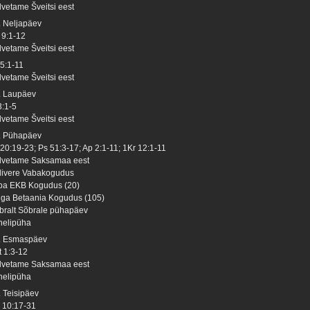
lvetame Šveitsi eest
. Neljapäev
 9:1-12
lvetame Šveitsi eest
 5:1-11
lvetame Šveitsi eest
. Laupäev
3:1-5
lvetame Šveitsi eest
. Pühapäev
 20:19-23; Ps 51:3-17; Ap 2:1-11; 1Kr 12:1-11
lvetame Saksamaa eest
livere Vabakogudus
pa EKB Kogudus (20)
lga Betaania Kogudus (105)
bralt Sõbrale pühapäev
 nelipüha
. Esmaspäev
t 1:3-12
lvetame Saksamaa eest
 nelipüha
. Teisipäev
 10:17-31