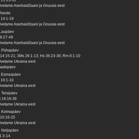
lvetame Aserbaidžaani ja Gruusia eest
 Reede
 14:1-19
lvetame Aserbaidžaani ja Gruusia eest
 Laupäev
 6:27-49
lvetame Aserbaidžaani ja Gruusia eest
. Pühapäev
 14:15-21; 3Ms 26:1-13; Hs 36:23-36; Rm 8:1-10
lvetame Ukraina eest
adepäev
. Esmaspäev
 16:1-10
lvetame Ukraina eest
. Teisipäev
j 16:16-36
lvetame Ukraina eest
. Kolmapäev
 10:16-25
lvetame Ukraina eest
. Neljapäev
 1:3-14