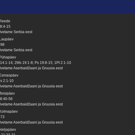
 Reede
 8:4-15
lvetame Serbia eest
 Laupäev
 98
lvetame Serbia eest
 Pühapäev
 14:1-14; 2Ms 19:1-8; Ps 19:8-15; 1Pt 2:1-10
lvetame Aserbaidžaani ja Gruusia eest
 Esmaspäev
s 2:1-10
lvetame Aserbaidžaani ja Gruusia eest
 Teisipäev
 8:40-56
lvetame Aserbaidžaani ja Gruusia eest
 Kolmapäev
 73
lvetame Aserbaidžaani ja Gruusia eest
 Neljapäev
 21:23-31