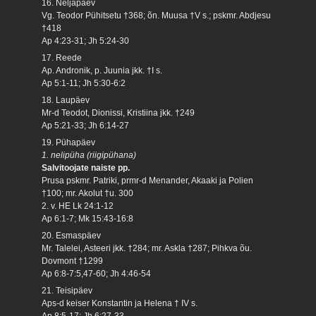
16. Neljapäev
Vg. Teodor Pühitsetu †368; õn. Muusa †V s.; pskmr. Abdjesu
†418
Ap 4:23-31; Jh 5:24-30
17. Reede
Ap. Andronik, p. Juunia jkk. †I s.
Ap 5:1-11; Jh 5:30-6:2
18. Laupäev
Mr-d Teodot, Dionissi, Kristiina jkk. †249
Ap 5:21-33; Jh 6:14-27
19. Pühapäev
1. nelipüha (riigipühana)
Salvitoojate naiste pp.
Prusa pskmr. Patriki, prmr-d Menander, Akaaki ja Polien
†100; mr. Akolut †u. 300
2. v. HE Lk 24:1-12
Ap 6:1-7; Mk 15:43-16:8
20. Esmaspäev
Mr. Talelei, Asteeri jkk. †284; mr. Askla †287; Pihkva õu.
Dovmont †1299
Ap 6:8-7:5,47-60; Jh 4:46-54
21. Teisipäev
Aps-d keiser Konstantin ja Helena † IV s.
Ap 8:5-17: Jh 6:27-33