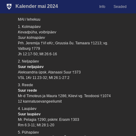
Kalender mai 2024
Info
Seaded
MAI / lehekuu
1. Kolmapäev
Kevadpüha, volbripäev
Suur kolmapäev
Prh. Jeremija †VI eKr.; Gruusia õu. Tamaara †1213; vg.
Valburg †779
Jh 12:17-50; Mt 26:6-16
2. Neljapäev
Suur neljapäev
Aleksandria üpsk. Atanaasi Suur †373
VSL 1Kr 11:23-32; Mt 26:1-27:2
3. Reede
Suur reede
Mr-d Timoteus ja Maura †286; Kiievi vg. Teodoosi †1074
12 kannatusevangeeliumit
4. Laupäev
Suur laupäev
Mr. Pelagia †290; pskmr. Erasm †303
Rm 6:3-11; Mt 28:1-20
5. Pühapäev