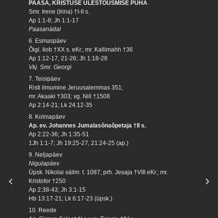
PAASA, KRISTUSE ÜLESTÕUSMISE PÜHA
Smr. Irene (Irina) †I-II s.
Ap 1:1-8; Jh 1:1-17
Paasanädal
6. Esmaspäev
Õigl. Iiob †XX s. eKr.; mr. Kallimahh †36
Ap 1:12-17, 21-26; Jh 1:18-28
Vkj. Smr. Georgi
7. Teisipäev
Risti ilmumine Jeruusalemmas 351;
mr. Akaaki †303; vg. Niil †1508
Ap 2:14-21; Lk 24:12-35
8. Kolmapäev
Ap. ev. Johannes Jumalasõnaõpetaja †II s.
Ap 2:22-36; Jh 1:35-51
1Jh 1:1-7; Jh 19:25-27, 21:24-25 (ap.)
9. Neljapäev
Nigulapäev
Üpsk. Nikolai säilm. t. 1087; prh. Jesaja †VIII eKr.; mr.
Kristofor †250
Ap 2:38-43; Jh 3:1-15
Hb 13:17-21; Lk 6:17-23 (üpsk.)
10. Reede