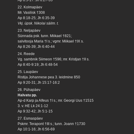
22. Kolmapäev
Mr. Vasilisk †308
Ap 8:18-25; Jh 6:35-39
Vkj. üpsk. Nikolai säilm. t.
23. Neljapäev
Sünnada psk. tunn. Miikael †821;
salvitooja Maria †I s.; vgmr. Miikael †IX s.
Ap 8:26-39; Jh 6:40-44
24. Reede
Vg. sambnik Siimeon †596; mr. Kristjan †II s.
Ap 8:40-9:19; Jh 6:48-54
25. Laupäev
Ristija Johannese pea 3. leidmine 850
Ap 9:20-31; Jh 15:17-16:2
26. Pühapäev
Halvatu pp.
Ap-d Karp ja Alfeus †I s.; mr. Georgi Uus †1515
3. v. HE Lk 24:1-12
Ap 9:32-42; Jh 5:1-15
27. Esmaspäev
Pskmr. Terapont †III s.; tunn. Joann †1730
Ap 10:1-16; Jh 6:56-69