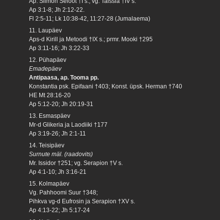
Ap. Siimon Seloot †I s.; vg. Taissia †IV s.
Ap 3:1-8; Jh 2:12-22.
Fl 2:5-11; Lk 10:38-42, 11:27-28 (Jumalaema)
11. Laupäev
Aps-d Kirill ja Metoodi †IX s.; prmr. Mooki †295
Ap 3:11-16; Jh 3:22-33
12. Pühapäev
Emadepäev
Antipaasa, ap. Tooma pp.
Konstantia psk. Epifaani †403; Konst. üpsk. Herman †740
HE Mt 28:16-20
Ap 5:12-20; Jh 20:19-31
13. Esmaspäev
Mr-d Glikeria ja Laodiiki †177
Ap 3:19-26; Jh 2:1-11
14. Teisipäev
Surnute mäl. (raadovits)
Mr. Issidor †251; vg. Serapion †V s.
Ap 4:1-10; Jh 3:16-21
15. Kolmapäev
Vg. Pahhoomi Suur †348;
Pihkva vg-d Eufrosin ja Serapion †XV s.
Ap 4:13-22; Jh 5:17-24