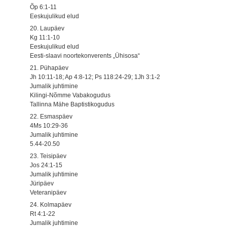
Õp 6:1-11
Eeskujulikud elud
20. Laupäev
Kg 11:1-10
Eeskujulikud elud
Eesti-slaavi noortekonverents „Ühisosa“
21. Pühapäev
Jh 10:11-18; Ap 4:8-12; Ps 118:24-29; 1Jh 3:1-2
Jumalik juhtimine
Kilingi-Nõmme Vabakogudus
Tallinna Mähe Baptistikogudus
22. Esmaspäev
4Ms 10:29-36
Jumalik juhtimine
5.44-20.50
23. Teisipäev
Jos 24:1-15
Jumalik juhtimine
Jüripäev
Veteranipäev
24. Kolmapäev
Rt 4:1-22
Jumalik juhtimine