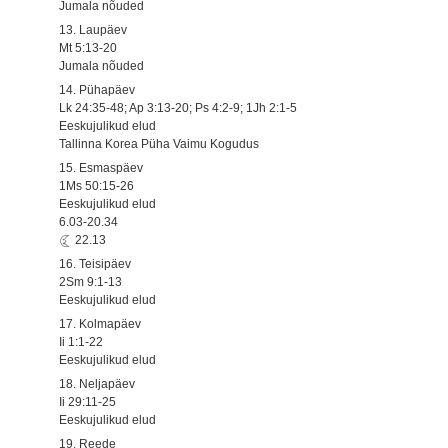
Jumala nõuded
13. Laupäev
Mt 5:13-20
Jumala nõuded
14. Pühapäev
Lk 24:35-48; Ap 3:13-20; Ps 4:2-9; 1Jh 2:1-5
Eeskujulikud elud
Tallinna Korea Püha Vaimu Kogudus
15. Esmaspäev
1Ms 50:15-26
Eeskujulikud elud
6.03-20.34
22.13
16. Teisipäev
2Sm 9:1-13
Eeskujulikud elud
17. Kolmapäev
Ii 1:1-22
Eeskujulikud elud
18. Neljapäev
Ii 29:11-25
Eeskujulikud elud
19. Reede