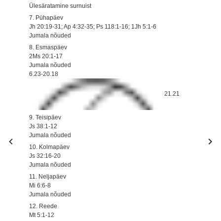
Ülesäratamine surnuist
7. Pühapäev
Jh 20:19-31; Ap 4:32-35; Ps 118:1-16; 1Jh 5:1-6
Jumala nõuded
8. Esmaspäev
2Ms 20:1-17
Jumala nõuded
6.23-20.18
21.21
9. Teisipäev
Js 38:1-12
Jumala nõuded
10. Kolmapäev
Js 32:16-20
Jumala nõuded
11. Neljapäev
Mi 6:6-8
Jumala nõuded
12. Reede
Mt 5:1-12