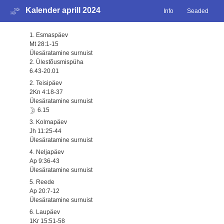
Kalender aprill 2024
Info
Seaded
1. Esmaspäev
Mt 28:1-15
Ülesäratamine surnuist
2. Ülestõusmispüha
6.43-20.01
2. Teisipäev
2Kn 4:18-37
Ülesäratamine surnuist
6.15
3. Kolmapäev
Jh 11:25-44
Ülesäratamine surnuist
4. Neljapäev
Ap 9:36-43
Ülesäratamine surnuist
5. Reede
Ap 20:7-12
Ülesäratamine surnuist
6. Laupäev
1Kr 15:51-58