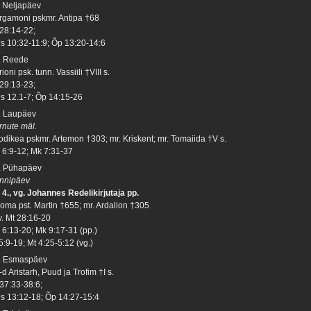
. Neljapäev
rgamoni pskmr. Antipa †68
 28:14-22;
s 10:32-11:9; Õp 13:20-14:6
. Reede
ioni psk. tunn. Vassiili †VIII s.
 29:13-23;
s 12.1-7; Õp 14:15-26
. Laupäev
rnute mäl.
odikea pskmr. Artemon †303; mr. Kriskent; mr. Tomaiida †V s.
 6:9-12; Mk 7:31-37
. Pühapäev
nnipäev
 4., vg. Johannes Redelikirjutaja pp.
oma pst. Martin †655; mr. Ardalion †305
v. Mt 28:16-20
 6:13-20; Mk 9:17-31 (pp.)
5:9-19; Mt 4:25-5:12 (vg.)
. Esmaspäev
d Aristarh, Puud ja Trofim †I s.
 37:33-38:6;
s 13:12-18; Õp 14:27-15:4