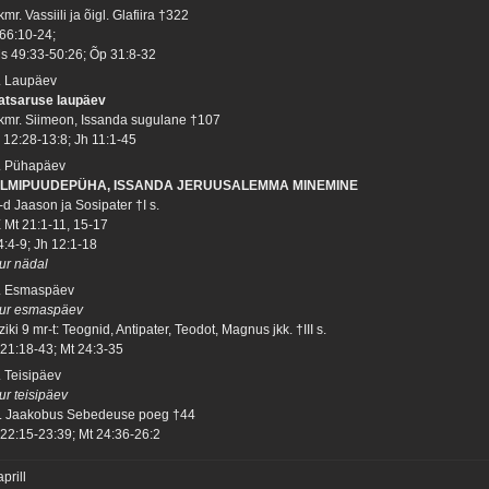
mr. Vassiili ja õigl. Glafiira †322
 66:10-24;
s 49:33-50:26; Õp 31:8-32
. Laupäev
atsaruse laupäev
kmr. Siimeon, Issanda sugulane †107
 12:28-13:8; Jh 11:1-45
. Pühapäev
LMIPUUDEPÜHA, ISSANDA JERUUSALEMMA MINEMINE
-d Jaason ja Sosipater †I s.
 Mt 21:1-11, 15-17
4:4-9; Jh 12:1-18
ur nädal
. Esmaspäev
ur esmaspäev
iki 9 mr-t: Teognid, Antipater, Teodot, Magnus jkk. †III s.
 21:18-43; Mt 24:3-35
. Teisipäev
ur teisipäev
. Jaakobus Sebedeuse poeg †44
 22:15-23:39; Mt 24:36-26:2
aprill