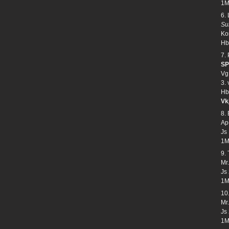
1M
6.
Su
Kon
Hb
7.
SP
Vg
3.
Hb
Vk
8.
Ap-
Js
1M
9.
Mr
Js 
1M
10
Mr.
Js
1M