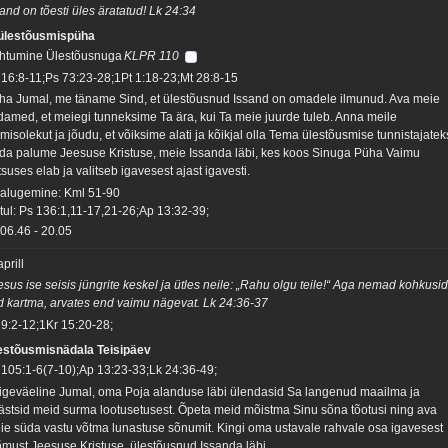
and on tõesti üles äratatud! Lk 24:34
 ülestõusmispüha
htumine Ülestõusnuga
KLPR 110
 16:8-11;Ps 73:23-28;1Pt 1:18-23;Mt 28:8-15
ha Jumal, me täname Sind, et ülestõusnud Issand on omadele ilmunud. Ava meie
damed, et meiegi tunneksime Ta ära, kui Ta meie juurde tuleb. Anna meile
misolekut ja jõudu, et võiksime alati ja kõikjal olla Tema ülestõusmise tunnistajatek
da palume Jeesuse Kristuse, meie Issanda läbi, kes koos Sinuga Püha Vaimu
suses elab ja valitseb igavesest ajast igavesti.
salugemine: Kml 51-90
tul: Ps 136:1,11-17,21-26;Ap 13:32-39;
06.46
-
20.05
aprill
sus ise seisis jüngrite keskel ja ütles neile: „Rahu olgu teile!“ Aga nemad kohkusid
id kartma, arvates end vaimu nägevat. Lk 24:36-37
 9:2-12;1Kr 15:20-28;
estõusmisnädala Teisipäev
 105:1-6(7-10);Ap 13:23-33;Lk 24:36-49;
igeväeline Jumal, oma Poja alanduse läbi ülendasid Sa langenud maailma ja
ästsid meid surma lootusetusest. Õpeta meid mõistma Sinu sõna tõotusi ning ava
ie süda vastu võtma lunastuse sõnumit. Kingi oma ustavale rahvale osa igavesest
õmust Jeesuse Kristuse, ülestõusnud Issanda läbi.