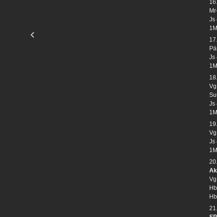
16
Mr
Js
1M
17
Pä
Js
1M
18
Vg
Su
Js
1M
19
Vg
Js
1M
20
Ak
Vg
Hb
Hb
21
SP