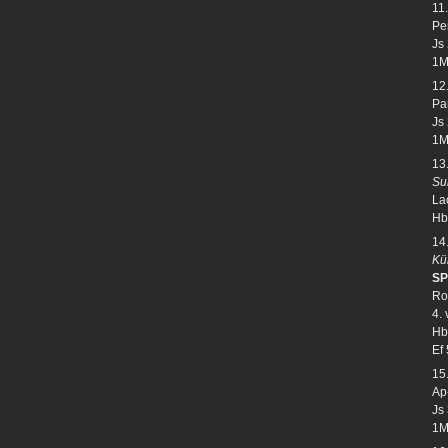
11
Pe
Js
1M
12
Par
Js
1M
13
Su
La
Hb
14
Kü
SP
Ro
4. 
Hb
Ef 
15
Ap-
Js
1M