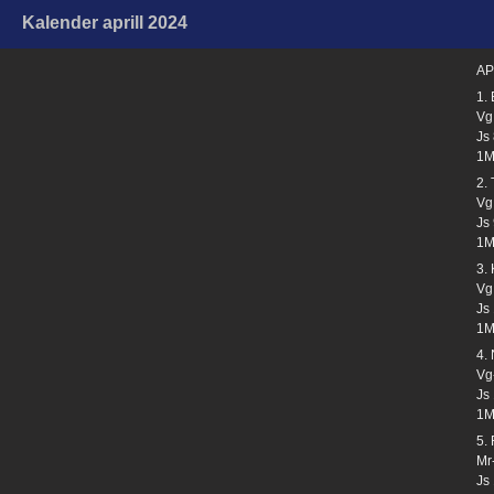
Kalender aprill 2024
AP
1.
Vg
Js 
1M
2.
Vg.
Js 
1M
3.
Vg.
Js
1M
4.
Vg
Js
1M
5.
Mr
Js