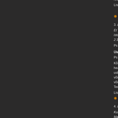
Li
3. 
Et 
ist
2:
Ps
Ül
Ps
Kõ
he
us
võ
võ
Te
Li
4. 
Ku
Ma