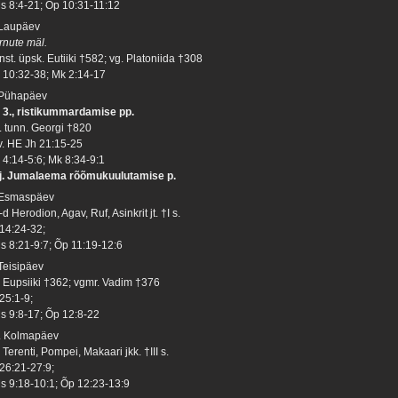
s 8:4-21; Õp 10:31-11:12
 Laupäev
rnute mäl.
st. üpsk. Eutiiki †582; vg. Platoniida †308
 10:32-38; Mk 2:14-17
 Pühapäev
 3., ristikummardamise pp.
. tunn. Georgi †820
 v. HE Jh 21:15-25
 4:14-5:6; Mk 8:34-9:1
j. Jumalaema rõõmukuulutamise p.
 Esmaspäev
d Herodion, Agav, Ruf, Asinkrit jt. †I s.
 14:24-32;
s 8:21-9:7; Õp 11:19-12:6
 Teisipäev
. Eupsiiki †362; vgmr. Vadim †376
25:1-9;
s 9:8-17; Õp 12:8-22
. Kolmapäev
 Terenti, Pompei, Makaari jkk. †III s.
 26:21-27:9;
s 9:18-10:1; Õp 12:23-13:9