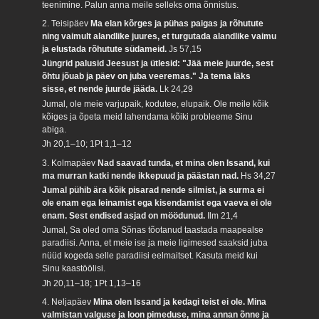
teenimine. Palun anna meile selleks oma õnnistus.
2. Teisipäev
Ma elan kõrges ja pühas paigas ja rõhutute
ning vaimult alandlike juures, et turgutada alandlike vaimu
ja elustada rõhutute südameid.
Js 57,15
Jüngrid palusid Jeesust ja ütlesid: "Jää meie juurde, sest
õhtu jõuab ja päev on juba veeremas." Ja tema läks
sisse, et nende juurde jääda.
Lk 24,29
Jumal, ole meie varjupaik, kodutee, elupaik. Ole meile kõik
kõiges ja õpeta meid lahendama kõiki probleeme Sinu
abiga.
Jh 20,1–10; 1Pt 1,1–12
3. Kolmapäev
Nad saavad tunda, et mina olen Issand, kui
ma murran katki nende ikkepuud ja päästan nad.
Hs 34,27
Jumal pühib ära kõik pisarad nende silmist, ja surma ei
ole enam ega leinamist ega kisendamist ega vaeva ei ole
enam. Sest endised asjad on möödunud.
Ilm 21,4
Jumal, Sa oled oma Sõnas tõotanud taastada maapealse
paradiisi. Anna, et meie ise ja meie ligimesed saaksid juba
nüüd kogeda selle paradiisi eelmaitset. Kasuta meid kui
Sinu kaastöölisi.
Jh 20,11–18; 1Pt 1,13–16
4. Neljapäev
Mina olen Issand ja kedagi teist ei ole. Mina
valmistan valguse ja loon pimeduse, mina annan õnne ja