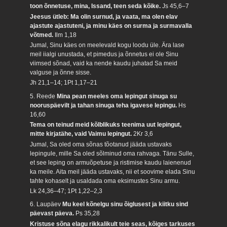
toon õnnetuse, mina, Issand, teen seda kõike.
Js 45,6–7
Jeesus ütleb: Ma olin surnud, ja vaata, ma olen elav
ajastute ajastuteni, ja minu käes on surma ja surmavalla
võtmed.
Ilm 1,18
Jumal, Sinu käes on meelevald kogu loodu üle. Ära lase
meil iialgi unustada, et pimedus ja õnnetus ei ole Sinu
viimsed sõnad, vaid ka nende kaudu juhatad Sa meid
valguse ja õnne sisse.
Jh 21,1–14; 1Pt 1,17–21
5. Reede
Mina pean meeles oma lepingut sinuga su
nooruspäevilt ja tahan sinuga teha igavese lepingu.
Hs
16,60
Tema on teinud meid kõlblikuks teenima uut lepingut,
mitte kirjatähe, vaid Vaimu lepingut.
2Kr 3,6
Jumal, Sa oled oma sõnas tõotanud jääda ustavaks
lepingule, mille Sa oled sõlminud oma rahvaga. Tänu Sulle,
et see leping on armuõpetuse ja ristimise kaudu laienenud
ka meile. Aita meil jääda ustavaks, nii et soovime elada Sinu
tahte kohaselt ja usaldada oma eksimustes Sinu armu.
Lk 24,36–47; 1Pt 1,22–2,3
6. Laupäev
Mu keel kõnelgu sinu õiglusest ja kiitku sind
päevast päeva.
Ps 35,28
Kristuse sõna elagu rikkalikult teie seas, kõiges tarkuses