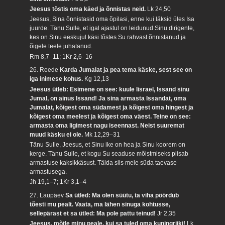
Jeesus tõstis oma käed ja õnnistas neid.
Lk 24,50
Jeesus, Sina õnnistasid oma õpilasi, enne kui läksid üles Isa
juurde. Tänu Sulle, et igal ajastul on leidunud Sinu dirigente,
kes on Sinu eeskujul käsi tõstes Su rahvast õnnistanud ja
õigele teele juhatanud.
Rm 8,7–11; 1Kr 2,6–16
26. Reede
Karda Jumalat ja pea tema käske, sest see on
iga inimese kohus.
Kg 12,13
Jeesus ütleb: Esimene on see: kuule Iisrael, Issand sinu
Jumal, on ainus Issand! Ja sina armasta Issandat, oma
Jumalat, kõigest oma südamest ja kõigest oma hingest ja
kõigest oma meelest ja kõigest oma väest. Teine on see:
armasta oma ligimest nagu iseennast. Neist suuremat
muud käsku ei ole.
Mk 12,29–31
Tänu Sulle, Jeesus, et Sinu ike on hea ja Sinu koorem on
kerge. Tänu Sulle, et kogu Su seaduse mõistmiseks piisab
armastuse kaksikkäsust. Täida siis meie süda taevase
armastusega.
Jh 19,1–7; 1Kr 3,1–4
27. Laupäev
Sa ütled: Ma olen süütu, ta viha pöördub
tõesti mu pealt. Vaata, ma lähen sinuga kohtusse,
sellepärast et sa ütled: Ma pole pattu teinud!
Jr 2,35
Jeesus, mõtle minu peale, kui sa tuled oma kuningriiki!
Lk