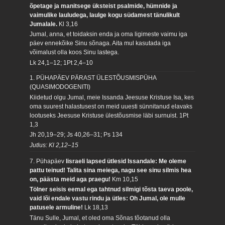
õpetage ja manitsege üksteist psalmide, hümnide ja
vaimulike lauludega, laulge kogu südamest tänulikult
Jumalale.
Kl 3,16
Jumal, anna, et toidaksin enda ja oma ligimeste vaimu iga
päev ennekõike Sinu sõnaga. Aita mul kasutada iga
võimalust olla koos Sinu lastega.
Lk 24,1–12; 1Pt 2,4–10
1. PÜHAPÄEV PÄRAST ÜLESTÕUSMISPÜHA
(QUASIMODOGENITI)
Kiidetud olgu Jumal, meie Issanda Jeesuse Kristuse Isa, kes
oma suurest halastusest on meid uuesti sünnitanud elavaks
lootuseks Jeesuse Kristuse ülestõusmise läbi surnuist.
1Pt
1,3
Jh 20,19–29; Js 40,26–31; Ps 134
Jutlus: Kl 2,12–15
7. Pühapäev
Iisraeli lapsed ütlesid Issandale: Me oleme
pattu teinud! Talita sina meiega, nagu see sinu silmis hea
on, päästa meid aga praegu!
Km 10,15
Tölner seisis eemal ega tahtnud silmigi tõsta taeva poole,
vaid lõi endale vastu rindu ja ütles: Oh Jumal, ole mulle
patusele armuline!
Lk 18,13
Tänu Sulle, Jumal, et oled oma Sõnas tõotanud olla