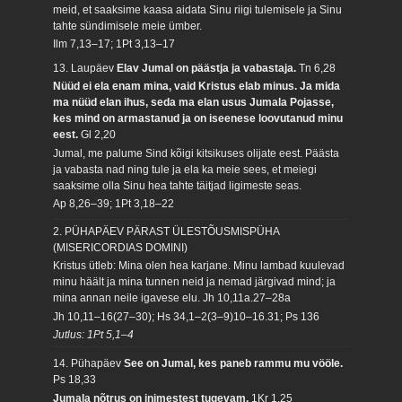
meid, et saaksime kaasa aidata Sinu riigi tulemisele ja Sinu
tahte sündimisele meie ümber.
Ilm 7,13–17; 1Pt 3,13–17
13. Laupäev
Elav Jumal on päästja ja vabastaja.
Tn 6,28
Nüüd ei ela enam mina, vaid Kristus elab minus. Ja mida
ma nüüd elan ihus, seda ma elan usus Jumala Pojasse,
kes mind on armastanud ja on iseenese loovutanud minu
eest.
Gl 2,20
Jumal, me palume Sind kõigi kitsikuses olijate eest. Päästa
ja vabasta nad ning tule ja ela ka meie sees, et meiegi
saaksime olla Sinu hea tahte täitjad ligimeste seas.
Ap 8,26–39; 1Pt 3,18–22
2. PÜHAPÄEV PÄRAST ÜLESTÕUSMISPÜHA
(MISERICORDIAS DOMINI)
Kristus ütleb: Mina olen hea karjane. Minu lambad kuulevad
minu häält ja mina tunnen neid ja nemad järgivad mind; ja
mina annan neile igavese elu.
Jh 10,11a.27–28a
Jh 10,11–16(27–30); Hs 34,1–2(3–9)10–16.31; Ps 136
Jutlus: 1Pt 5,1–4
14. Pühapäev
See on Jumal, kes paneb rammu mu vööle.
Ps 18,33
Jumala nõtrus on inimestest tugevam.
1Kr 1,25