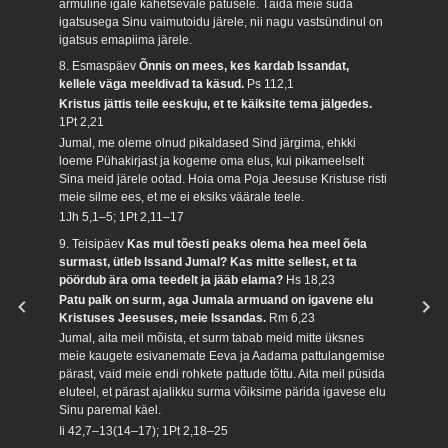
armuline igale kahetsevale patusele. Täida meie süda
igatsusega Sinu vaimutoidu järele, nii nagu vastsündinul on
igatsus emapiima järele.
8. Esmaspäev
Õnnis on mees, kes kardab Issandat,
kellele väga meeldivad ta käsud.
Ps 112,1
Kristus jättis teile eeskuju, et te käiksite tema jälgedes.
1Pt 2,21
Jumal, me oleme olnud pikaldased Sind järgima, ehkki
loeme Pühakirjast ja kogeme oma elus, kui pikameelselt
Sina meid järele ootad. Hoia oma Poja Jeesuse Kristuse risti
meie silme ees, et me ei eksiks väärale teele.
1Jh 5,1–5; 1Pt 2,11–17
9. Teisipäev
Kas mul tõesti peaks olema hea meel õela
surmast, ütleb Issand Jumal? Kas mitte sellest, et ta
pöördub ära oma teedelt ja jääb elama?
Hs 18,23
Patu palk on surm, aga Jumala armuand on igavene elu
Kristuses Jeesuses, meie Issandas.
Rm 6,23
Jumal, aita meil mõista, et surm tabab meid mitte üksnes
meie kaugete esivanemate Eeva ja Aadama pattulangemise
pärast, vaid meie endi rohkete pattude tõttu. Aita meil püsida
eluteel, et pärast ajalikku surma võiksime pärida igavese elu
Sinu paremal käel.
Ii 42,7–13(14–17); 1Pt 2,18–25