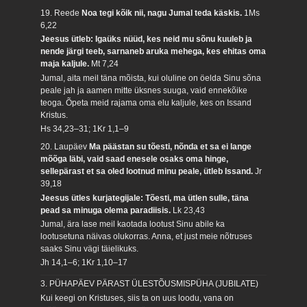
19. Reede
Noa tegi kõik nii, nagu Jumal teda käskis.
1Ms
6,22
Jeesus ütleb: Igaüks nüüd, kes neid mu sõnu kuuleb ja
nende järgi teeb, sarnaneb aruka mehega, kes ehitas oma
maja kaljule.
Mt 7,24
Jumal, aita meil täna mõista, kui oluline on öelda Sinu sõna
peale jah ja aamen mitte üksnes suuga, vaid ennekõike
teoga. Õpeta meid rajama oma elu kaljule, kes on Issand
Kristus.
Hs 34,23–31; 1Kr 1,1–9
20. Laupäev
Ma päästan su tõesti, nõnda et sa ei lange
mõõga läbi, vaid saad enesele osaks oma hinge,
sellepärast et sa oled lootnud minu peale, ütleb Issand.
Jr
39,18
Jeesus ütles kurjategijale: Tõesti, ma ütlen sulle, täna
pead sa minuga olema paradiisis.
Lk 23,43
Jumal, ära lase meil kaotada lootust Sinu abile ka
lootusetuna näivas olukorras. Anna, et just meie nõtruses
saaks Sinu vägi täielikuks.
Jh 14,1–6; 1Kr 1,10–17
3. PÜHAPÄEV PÄRAST ÜLESTÕUSMISPÜHA (JUBILATE)
Kui keegi on Kristuses, siis ta on uus loodu, vana on