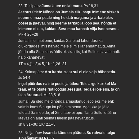
23. Teisipäev
Jumala tee on laitmatu.
Ps 18,31
Jeesus ütleb: Nõnda on Jumala riik: nagu inimene viskab
seemne maa peale ning heidab magama ja ärkab üles
öösel ja päeval, ning seeme tärkab ja loob pea, nõnda et
inimene ei tea, kuidas. Sest maa kannab vilja iseenesest.
Mk 4,26–28
Jumal, me imetleme, kuidas Sa leiad lahendusi ka
olukordades, mis näivad meie silmis lahendamatud. Anna
jõudu olla Sinu kaastöölisteks ka siis, kui Sulle ustavate hulk
näib kahanevat.
1Tm 4,(1–3)4.5; 1Kr 1,26–31
24. Kolmapäev
Ära karda, sest sul ei ole vaja häbeneda.
Js 54,4
Ingel pöördus naiste poole ja ütles: Teie ärge kartke! Ma
tean, et te otsite ristilöödud Jeesust. Teda ei ole siin, ta on
üles äratatud.
Mt 28,5–6
Jumal, Sa oled meid nõnda armastanud, et oleksime ehk
valmis koos Sinuga ka põhja minema. Aga ikka ja jälle
tuletad Sa meelde, et Sinu laev ei upu. Tänu Sulle, et Sinu
laevas on alati olemas täielik päästevarustus.
Jh 8,31–36; 1Kr 2,1–5
25. Neljapäev
Issanda käes on pääste. Su rahvale tulgu
sinu õnnistus!
Ps 3,9