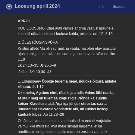
Loosung aprill 2024
Info
Seaded
APRILL
KUU LOOSUNG: Olge alati valmis andma vastust igaühele,
kes teilt nõuab seletust lootuse kohta, mis teis on.
1Pt 3,15
2. ÜLESTÕUSMISPÜHA
Kristus ütleb: Ma olin surnud, ja vaata, ma olen elav ajastute
ajastuteni, ja minu käes on surma ja surmavalla võtmed.
Ilm
1,18
Lk 24,13–35; Js 25,6–9
Jutlus: 1Kr 15,50–58
1. Esmaspäev
Õppige tegema head, nõudke õigust, aidake
rõhutut.
Js 1,17
Üks neist, Agabos nimi, tõusis ja andis Vaimu läbi teada,
et suur nälg on tulemas kogu riigis. Nõnda ka sündis
keiser Klaudiuse ajal. Aga iga jünger otsustas saata
Juudamaal elavatele vendadele abi, nii kuidas kellegi
käekäik lubas.
Ap 11,28–29
Oh Jumal, anna, et meie materiaalsed mured ei varjutaks
vaimulikke muresid. Ava meie silmad nägema, et ka
hoolitsemine ligimeste maiste murede eest on vaimulik