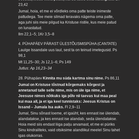
23,42
Jumal, hoia, et me ei võrdleks oma patte teiste inimeste
pattudega. Tee meie silmad teravaks nägema oma patte,
aga juhi siis meie pilgud ka Kristuse ristile, kus meie patud
on lunastatud.
Ilm 22,1–5; 1Kr 3,5–8
4. PÜHAPÄEV PÄRAST ÜLESTÕUSMISPÜHA (CANTATE)
Laulge Issandale uus laul, sest ta on teinud imetegusid.
Ps
98,1
Mt 11,25–30; Js 12,1–6; Ps 149
Jutlus: Ap 16,23–34
28. Pühapäev
Kinnita mu süda kartma sinu nime.
Ps 86,11
Jumal on Kristuse tõstnud kõrgemaks kõrgest ja
annetanud talle selle nime, mis on üle iga nime, et
Jeesuse nimes nõtkuks iga põlv nii taevas kui maa peal
kui maa all, ja et iga keel tunnistaks: Jeesus Kristus on
Issand – Jumala Isa auks.
Fl 2,9–11
Jumal, Sinu sõnast loeme, et igaüht, kes ennast ise ülendab,
alandatakse, ja kes ennast ise alandab, seda ülendatakse.
Hoia meid siis endast liiga palju arvamast, et me ei püriks
Sinu kindraliteks, vaid otsiksime alandlikul meelel Sinu tahet
igas olukorras.