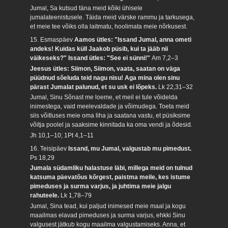
Jumal, Sa kutsud täna meid kõiki ühisele
jumalateenistusele. Täida meid värske rammu ja tarkusega,
et meie tee võiks olla laitmatu, hoolimata meie nõrkusest.
15. Esmaspäev
Aamos ütles: "Issand Jumal, anna ometi
andeks! Kuidas küll Jaakob püsib, kui ta jääb nii
väikeseks?" Issand ütles: "See ei sünni!"
Am 7,2–3
Jeesus ütles: Siimon, Siimon, vaata, saatan on väga
püüdnud sõeluda teid nagu nisu! Aga mina olen sinu
pärast Jumalat palunud, et su usk ei lõpeks.
Lk 22,31–32
Jumal, Sinu Sõnast me loeme, et meil ei tule võidelda
inimestega, vaid meelevaldade ja võimudega. Toeta meid
siis võitluses meie oma liha ja saatana vastu, et püsiksime
võitja poolel ja saaksime kinnitada ka oma vendi ja õdesid.
Jh 10,1–10; 1Pt 4,1–11
16. Teisipäev
Issand, mu Jumal, valgustab mu pimedust.
Ps 18,29
Jumala südamliku halastuse läbi, millega meid on tulnud
katsuma päevatõus kõrgest, paistma meile, kes istume
pimeduses ja surma varjus, ja juhtima meie jalgu
rahuteele.
Lk 1,78–79
Jumal, Sina tead, kui paljud inimesed meie maal ja kogu
maailmas elavad pimeduses ja surma varjus, ehkki Sinu
valgusest jätkub kogu maailma valgustamiseks. Anna, et