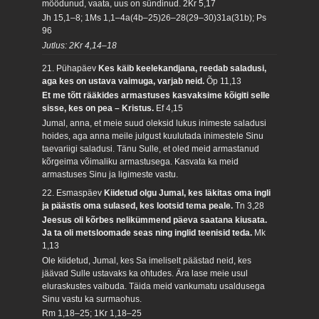
möödunud, vaata, uus on sündinud.
2Kr 5,17
Jh 15,1–8; 1Ms 1,1–4a(4b–25)26–28(29–30)31a(31b); Ps
96
Jutlus: 2Kr 4,14–18
21. Pühapäev
Kes käib keelekandjana, reedab saladusi,
aga kes on ustava vaimuga, varjab neid.
Õp 11,13
Et me tõtt rääkides armastuses kasvaksime kõigiti selle
sisse, kes on pea – Kristus.
Ef 4,15
Jumal, anna, et meie suud oleksid lukus inimeste saladusi
hoides, aga anna meile julgust kuulutada inimestele Sinu
taevariigi saladusi. Tänu Sulle, et oled meid armastanud
kõrgeima võimaliku armastusega. Kasvata ka meid
armastuses Sinu ja ligimeste vastu.
22. Esmaspäev
Kiidetud olgu Jumal, kes läkitas oma ingli
ja päästis oma sulased, kes lootsid tema peale.
Tn 3,28
Jeesus oli kõrbes nelikümmend päeva saatana kiusata.
Ja ta oli metsloomade seas ning inglid teenisid teda.
Mk
1,13
Ole kiidetud, Jumal, kes Sa imeliselt päästad neid, kes
jäävad Sulle ustavaks ka ohtudes. Ära lase meie usul
eluraskustes vaibuda. Täida meid vankumatu usaldusega
Sinu vastu ka surmaohus.
Rm 1,18–25; 1Kr 1,18–25