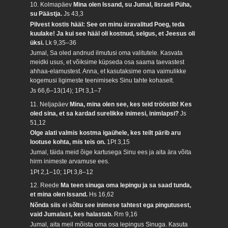
10. Kolmapäev
Mina olen Issand, su Jumal, Iisraeli Püha,
su Päästja.
Js 43,3
Pilvest kostis hääl: See on minu äravalitud Poeg, teda
kuulake! Ja kui see hääl oli kostnud, selgus, et Jeesus oli
üksi.
Lk 9,35–36
Jumal, Sa oled andnud ilmutusi oma valitutele. Kasvata
meidki usus, et võiksime küpseda osa saama taevastest
ahhaa-elamustest. Anna, et kasutaksime oma vaimulikke
kogemusi ligimeste teenimiseks Sinu tahte kohaselt.
Js 66,6–13(14); 1Pt 3,1–7
11. Neljapäev
Mina, mina olen see, kes teid trööstib! Kes
oled sina, et sa kardad surelikke inimesi, inimlapsi?
Js
51,12
Olge alati valmis kostma igaühele, kes teilt pärib aru
lootuse kohta, mis teis on.
1Pt 3,15
Jumal, täida meid õige kartusega Sinu ees ja aita ära võita
hirm inimeste arvamuse ees.
1Pt 2,1–10; 1Pt 3,8–12
12. Reede
Ma teen sinuga oma lepingu ja sa saad tunda,
et mina olen Issand.
Hs 16,62
Nõnda siis ei sõltu see inimese tahtest ega pingutusest,
vaid Jumalast, kes halastab.
Rm 9,16
Jumal, aita meil mõista oma osa lepingus Sinuga. Kasuta