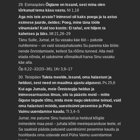
29. Esmaspäev
Õiglane on Issand, sest mina olen
tõrkunud tema käsu vastu.
Nl 1,18
Aga mis teie arvate? Inimesel oli kaks poega ja ta astus
esimese juurde, öeldes: Poeg, mine täna tööle
viinamäele! Kuid too kostis: Ei taha!, ent hiljem ta
kahetses ja läks.
Mt 21,28–29
Tänu Sulle, Jumal, et Su vasaku käe töö – patuste
nuhtlemine – on vaid sissejuhatuseks Su parema käe tööle:
nende õnnistamisele, kellest Sa rõõmu tunned. Aita meil
elada nõnda, et satuksime võimalikult harva Sinu vasaku
käe alla.
Õp 8,22–32(33–36); 1Kr 3,9–17
30. Teisipäev
Tuleta meelde, Issand, oma halastust ja
heldust, sest need on maailma ajastu algusest.
Ps 25,6
Kui aga Jumala, meie Õnnistegija heldus ja
inimesearmastus ilmus, siis ta päästis meid – mitte
õiguse tegude tõttu, mida meie nagu oleksime teinud, vaid
oma halastust mööda, uuestisünni pesemise ja Püha
Vaimu uuendamise kaudu.
Tt 3,4–5
Jumal, me palume Sinu halastust ja heldust kõigile
inimestele maa peal – juhata kõiki meeleparanduse teele, et
Sa saaksid päästa patuseid uuestisünni pesemise kaudu ja
hoolitseda oma ustavate eest Püha Vaimu uuendamise