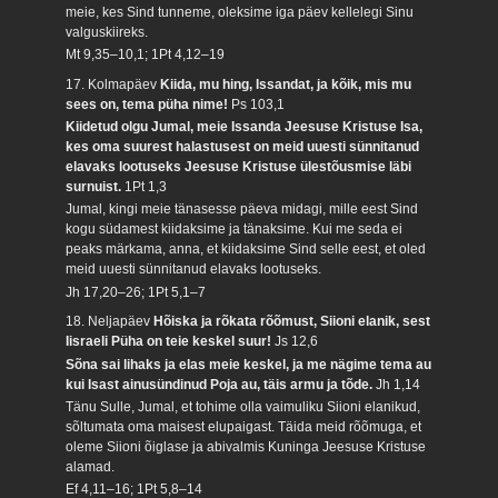
meie, kes Sind tunneme, oleksime iga päev kellelegi Sinu
valguskiireks.
Mt 9,35–10,1; 1Pt 4,12–19
17. Kolmapäev
Kiida, mu hing, Issandat, ja kõik, mis mu
sees on, tema püha nime!
Ps 103,1
Kiidetud olgu Jumal, meie Issanda Jeesuse Kristuse Isa,
kes oma suurest halastusest on meid uuesti sünnitanud
elavaks lootuseks Jeesuse Kristuse ülestõusmise läbi
surnuist.
1Pt 1,3
Jumal, kingi meie tänasesse päeva midagi, mille eest Sind
kogu südamest kiidaksime ja tänaksime. Kui me seda ei
peaks märkama, anna, et kiidaksime Sind selle eest, et oled
meid uuesti sünnitanud elavaks lootuseks.
Jh 17,20–26; 1Pt 5,1–7
18. Neljapäev
Hõiska ja rõkata rõõmust, Siioni elanik, sest
Iisraeli Püha on teie keskel suur!
Js 12,6
Sõna sai lihaks ja elas meie keskel, ja me nägime tema au
kui Isast ainusündinud Poja au, täis armu ja tõde.
Jh 1,14
Tänu Sulle, Jumal, et tohime olla vaimuliku Siioni elanikud,
sõltumata oma maisest elupaigast. Täida meid rõõmuga, et
oleme Siioni õiglase ja abivalmis Kuninga Jeesuse Kristuse
alamad.
Ef 4,11–16; 1Pt 5,8–14