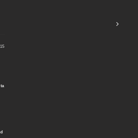
,15
 ta
nd