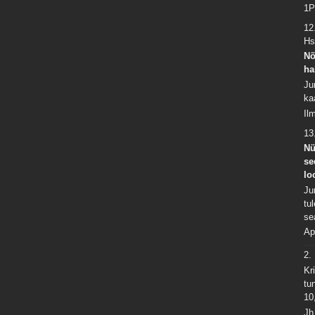
1P
12
Hs
Nõ
ha
Ju
ka
Il
13
Nü
se
lo
Ju
tu
se
Ap
2.
Kr
tu
10
Jh