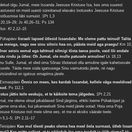
idetud olgu Jumal, meie Issanda Jeesuse Kristuse Isa, kes oma suurest
lastusest on meid uuesti sünnitanud elavaks lootuseks Jeesuse Kristuse
estõusmise läbi surnuist.
1Pt 1,3
 20,19–29; Js 40,26–31; Ps 134
tlus: Kl 2,12–15
 Pühapäev
Iisraeli lapsed ütlesid Issandale: Me oleme pattu teinud! Talita
na meiega, nagu see sinu silmis hea on, päästa meid aga praegu!
Km 10
lner seisis eemal ega tahtnud silmigi tõsta taeva poole, vaid lõi endale
stu rindu ja ütles: Oh Jumal, ole mulle patusele armuline!
Lk 18,13
nu Sulle, Jumal, et oled oma Sõnas tõotanud olla armuline igale kahetsevale
tusele. Täida meie süda igatsusega Sinu vaimutoidu järele, nii nagu
stsündinul on igatsus emapiima järele.
 Esmaspäev
Õnnis on mees, kes kardab Issandat, kellele väga meeldivad
sud.
Ps 112,1
istus jättis teile eeskuju, et te käiksite tema jälgedes.
1Pt 2,21
mal, me oleme olnud pikaldased Sind järgima, ehkki loeme Pühakirjast ja
geme oma elus, kui pikameelselt Sina meid järele ootad. Hoia oma Poja
esuse Kristuse risti meie silme ees, et me ei eksiks väärale teele.
h 5,1–5; 1Pt 2,11–17
 Teisipäev
Kas mul tõesti peaks olema hea meel õela surmast, ütleb Issa
mal? Kas mitte sellest, et ta pöördub ära oma teedelt ja jääb elama?
Hs