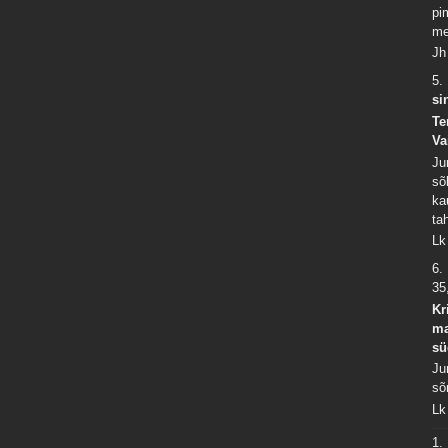
pi
me
Jh
5.
si
Te
Va
Ju
sõ
ka
ta
Lk
6.
35
Kr
ma
sü
Ju
sõ
Lk
1