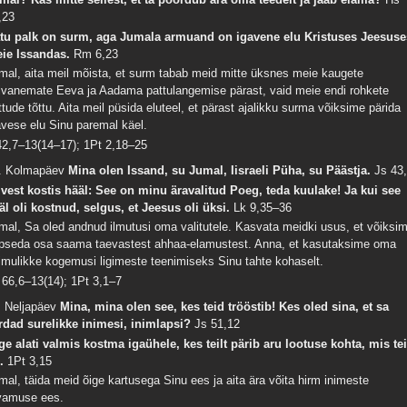
,23
tu palk on surm, aga Jumala armuand on igavene elu Kristuses Jeesuse
ie Issandas.
Rm 6,23
mal, aita meil mõista, et surm tabab meid mitte üksnes meie kaugete
ivanemate Eeva ja Aadama pattulangemise pärast, vaid meie endi rohkete
ttude tõttu. Aita meil püsida eluteel, et pärast ajalikku surma võiksime pärida
avese elu Sinu paremal käel.
 42,7–13(14–17); 1Pt 2,18–25
. Kolmapäev
Mina olen Issand, su Jumal, Iisraeli Püha, su Päästja.
Js 43
lvest kostis hääl: See on minu äravalitud Poeg, teda kuulake! Ja kui see
äl oli kostnud, selgus, et Jeesus oli üksi.
Lk 9,35–36
mal, Sa oled andnud ilmutusi oma valitutele. Kasvata meidki usus, et võiksi
pseda osa saama taevastest ahhaa-elamustest. Anna, et kasutaksime oma
imulikke kogemusi ligimeste teenimiseks Sinu tahte kohaselt.
 66,6–13(14); 1Pt 3,1–7
. Neljapäev
Mina, mina olen see, kes teid trööstib! Kes oled sina, et sa
rdad surelikke inimesi, inimlapsi?
Js 51,12
ge alati valmis kostma igaühele, kes teilt pärib aru lootuse kohta, mis te
n.
1Pt 3,15
mal, täida meid õige kartusega Sinu ees ja aita ära võita hirm inimeste
vamuse ees.