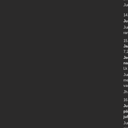
Ju
14
Ju
Ju
ra
15
Ja
7,
Je
na
Lk
Ju
me
va
Jh
16
Ju
pä
ju
Ju