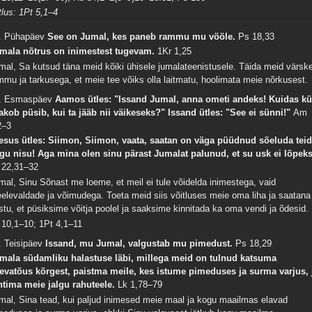
tlus: 1Pt 5,1–4
. Pühapäev
See on Jumal, kes paneb rammu mu vööle.
Ps 18,33
mala nõtrus on inimestest tugevam.
1Kr 1,25
mal, Sa kutsud täna meid kõiki ühisele jumalateenistusele. Täida meid värsk
mmu ja tarkusega, et meie tee võiks olla laitmatu, hoolimata meie nõrkusest.
. Esmaspäev
Aamos ütles: "Issand Jumal, anna ometi andeks! Kuidas kü
akob püsib, kui ta jääb nii väikeseks?" Issand ütles: "See ei sünni!"
Am
2–3
esus ütles: Siimon, Siimon, vaata, saatan on väga püüdnud sõeluda tei
gu nisu! Aga mina olen sinu pärast Jumalat palunud, et su usk ei lõpeks
 22,31–32
mal, Sinu Sõnast me loeme, et meil ei tule võidelda inimestega, vaid
elevaldade ja võimudega. Toeta meid siis võitluses meie oma liha ja saatana
stu, et püsiksime võitja poolel ja saaksime kinnitada ka oma vendi ja õdesid.
 10,1–10; 1Pt 4,1–11
. Teisipäev
Issand, mu Jumal, valgustab mu pimedust.
Ps 18,29
mala südamliku halastuse läbi, millega meid on tulnud katsuma
evatõus kõrgest, paistma meile, kes istume pimeduses ja surma varjus, 
htima meie jalgu rahuteele.
Lk 1,78–79
mal, Sina tead, kui paljud inimesed meie maal ja kogu maailmas elavad