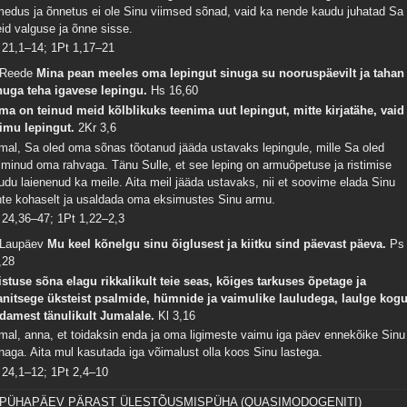
medus ja õnnetus ei ole Sinu viimsed sõnad, vaid ka nende kaudu juhatad Sa
id valguse ja õnne sisse.
 21,1–14; 1Pt 1,17–21
 Reede
Mina pean meeles oma lepingut sinuga su nooruspäevilt ja tahan
nuga teha igavese lepingu.
Hs 16,60
ma on teinud meid kõlblikuks teenima uut lepingut, mitte kirjatähe, vaid
imu lepingut.
2Kr 3,6
mal, Sa oled oma sõnas tõotanud jääda ustavaks lepingule, mille Sa oled
lminud oma rahvaga. Tänu Sulle, et see leping on armuõpetuse ja ristimise
udu laienenud ka meile. Aita meil jääda ustavaks, nii et soovime elada Sinu
hte kohaselt ja usaldada oma eksimustes Sinu armu.
 24,36–47; 1Pt 1,22–2,3
 Laupäev
Mu keel kõnelgu sinu õiglusest ja kiitku sind päevast päeva.
Ps
,28
istuse sõna elagu rikkalikult teie seas, kõiges tarkuses õpetage ja
nitsege üksteist psalmide, hümnide ja vaimulike lauludega, laulge kog
damest tänulikult Jumalale.
Kl 3,16
mal, anna, et toidaksin enda ja oma ligimeste vaimu iga päev ennekõike Sinu
naga. Aita mul kasutada iga võimalust olla koos Sinu lastega.
 24,1–12; 1Pt 2,4–10
. PÜHAPÄEV PÄRAST ÜLESTÕUSMISPÜHA (QUASIMODOGENITI)