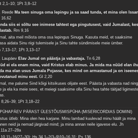
t 2,1–10; 1Pt 3,8–12
. Reede
Ma teen sinuga oma lepingu ja sa saad tunda, et mina olen Issa
 16,62
nda siis ei sõltu see inimese tahtest ega pingutusest, vaid Jumalast, ke
lastab.
Rm 9,16
mal, aita meil mõista oma osa lepingus Sinuga. Kasuta meid, et saaksime
asa aidata Sinu riigi tulemisele ja Sinu tahte sündimisele meie ümber.
m 7,13–17; 1Pt 3,13–17
. Laupäev
Elav Jumal on päästja ja vabastaja.
Tn 6,28
üd ei ela enam mina, vaid Kristus elab minus. Ja mida ma nüüd elan ih
da ma elan usus Jumala Pojasse, kes mind on armastanud ja on iseene
ovutanud minu eest.
Gl 2,20
mal, me palume Sind kõigi kitsikuses olijate eest. Päästa ja vabasta nad nin
le ja ela ka meie sees, et meiegi saaksime olla Sinu hea tahte täitjad ligimest
as.
 8,26–39; 1Pt 3,18–22
 PÜHAPÄEV PÄRAST ÜLESTÕUSMISPÜHA (MISERICORDIAS DOMINI)
istus ütleb: Mina olen hea karjane. Minu lambad kuulevad minu häält ja mina
nnen neid ja nemad järgivad mind; ja mina annan neile igavese elu.
Jh
,11a.27–28a
 10,11–16(27–30); Hs 34,1–2(3–9)10–16.31; Ps 136