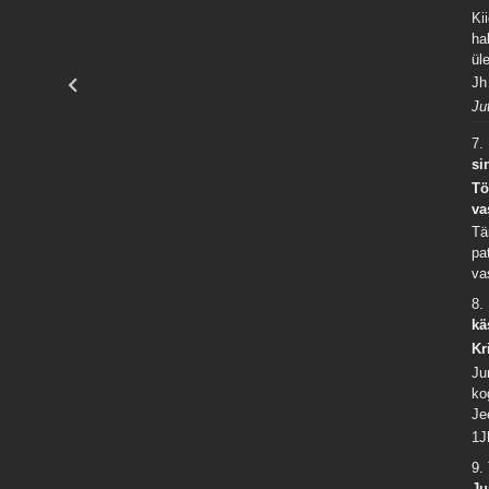
Ki
ha
ül
Jh
Ju
7.
si
Tö
va
Tä
pa
va
8.
kä
Kr
Ju
ko
Je
1J
9.
Ju