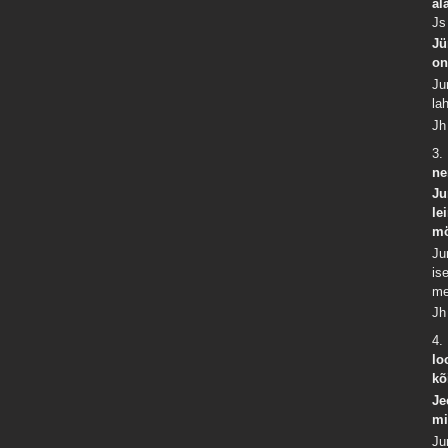
al
Js
Jü
on
Ju
la
Jh
3.
ne
Ju
le
m
Ju
is
me
Jh
4.
lo
kõ
Je
mi
Ju