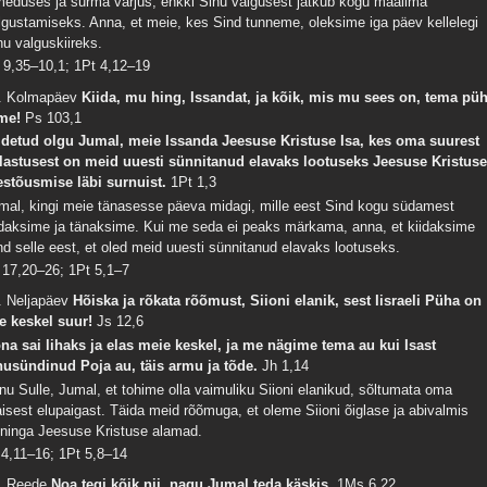
meduses ja surma varjus, ehkki Sinu valgusest jätkub kogu maailma
lgustamiseks. Anna, et meie, kes Sind tunneme, oleksime iga päev kellelegi
nu valguskiireks.
 9,35–10,1; 1Pt 4,12–19
. Kolmapäev
Kiida, mu hing, Issandat, ja kõik, mis mu sees on, tema pü
me!
Ps 103,1
idetud olgu Jumal, meie Issanda Jeesuse Kristuse Isa, kes oma suurest
lastusest on meid uuesti sünnitanud elavaks lootuseks Jeesuse Kristus
estõusmise läbi surnuist.
1Pt 1,3
mal, kingi meie tänasesse päeva midagi, mille eest Sind kogu südamest
idaksime ja tänaksime. Kui me seda ei peaks märkama, anna, et kiidaksime
nd selle eest, et oled meid uuesti sünnitanud elavaks lootuseks.
 17,20–26; 1Pt 5,1–7
. Neljapäev
Hõiska ja rõkata rõõmust, Siioni elanik, sest Iisraeli Püha on
ie keskel suur!
Js 12,6
na sai lihaks ja elas meie keskel, ja me nägime tema au kui Isast
nusündinud Poja au, täis armu ja tõde.
Jh 1,14
nu Sulle, Jumal, et tohime olla vaimuliku Siioni elanikud, sõltumata oma
isest elupaigast. Täida meid rõõmuga, et oleme Siioni õiglase ja abivalmis
ninga Jeesuse Kristuse alamad.
 4,11–16; 1Pt 5,8–14
. Reede
Noa tegi kõik nii, nagu Jumal teda käskis.
1Ms 6,22