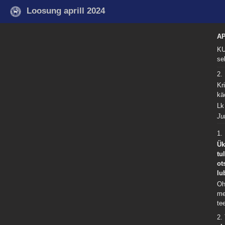
Loosung aprill 2024
AP
KU
se
2
Kr
kä
Lk
Ju
1.
Ük
tu
ot
lu
Oh
me
te
2.