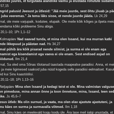
andlike juures, et turgutada alandlike vaimu ja elustada rõhutute südame
 57,15
ngrid palusid Jeesust ja ütlesid: "Jää meie juurde, sest õhtu jõuab ja pä
 juba veeremas." Ja tema läks sisse, et nende juurde jääda.
Lk 24,29
mal, ole meie varjupaik, kodutee, elupaik. Ole meile kõik kõiges ja õpeta mei
hendama kõiki probleeme Sinu abiga.
 20,1–10; 1Pt 1,1–12
 Kolmapäev
Nad saavad tunda, et mina olen Issand, kui ma murran katki
nde ikkepuud ja päästan nad.
Hs 34,27
mal pühib ära kõik pisarad nende silmist, ja surma ei ole enam ega
inamist ega kisendamist ega vaeva ei ole enam. Sest endised asjad on
öödunud.
Ilm 21,4
mal, Sa oled oma Sõnas tõotanud taastada maapealse paradiisi. Anna, et me
e ja meie ligimesed saaksid juba nüüd kogeda selle paradiisi eelmaitset. Kasu
id kui Sinu kaastöölisi.
 20,11–18; 1Pt 1,13–16
 Neljapäev
Mina olen Issand ja kedagi teist ei ole. Mina valmistan valguse
on pimeduse, mina annan õnne ja toon õnnetuse, mina, Issand, teen se
ike.
Js 45,6–7
esus ütleb: Ma olin surnud, ja vaata, ma olen elav ajastute ajastuteni, ja
nu käes on surma ja surmavalla võtmed.
Ilm 1,18
mal, Sinu käes on meelevald kogu loodu üle. Ära lase meil iialgi unustada, et