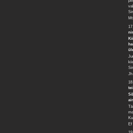
pi
va
Si
Mt
17
ni
Ki
ha
ül
Ju
ki
Si
Jh
18
te
Sõ
ai
Tä
ma
Ku
Ef
19