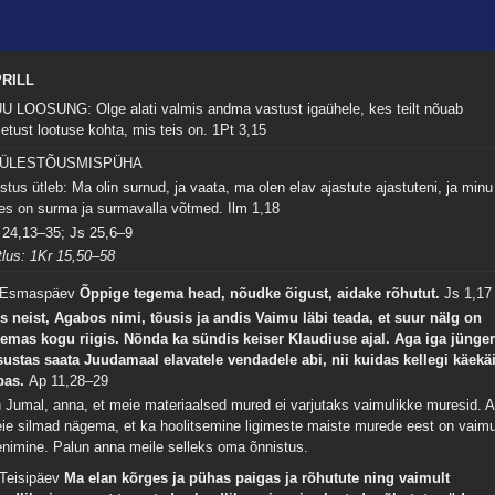
RILL
U LOOSUNG: Olge alati valmis andma vastust igaühele, kes teilt nõuab
letust lootuse kohta, mis teis on.
1Pt 3,15
. ÜLESTÕUSMISPÜHA
istus ütleb: Ma olin surnud, ja vaata, ma olen elav ajastute ajastuteni, ja minu
es on surma ja surmavalla võtmed.
Ilm 1,18
 24,13–35; Js 25,6–9
tlus: 1Kr 15,50–58
 Esmaspäev
Õppige tegema head, nõudke õigust, aidake rõhutut.
Js 1,17
s neist, Agabos nimi, tõusis ja andis Vaimu läbi teada, et suur nälg on
lemas kogu riigis. Nõnda ka sündis keiser Klaudiuse ajal. Aga iga jünge
sustas saata Juudamaal elavatele vendadele abi, nii kuidas kellegi käekä
bas.
Ap 11,28–29
 Jumal, anna, et meie materiaalsed mured ei varjutaks vaimulikke muresid. 
ie silmad nägema, et ka hoolitsemine ligimeste maiste murede eest on vaimu
enimine. Palun anna meile selleks oma õnnistus.
 Teisipäev
Ma elan kõrges ja pühas paigas ja rõhutute ning vaimult