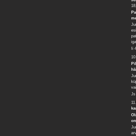
18
Pa
me
Ju
es
pa
ig
Ii
10
Pi
hä
Ju
kü
va
Js
11
ka
Ol
o
Ju
ar