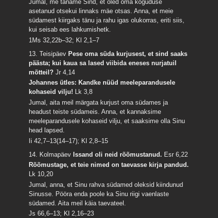
Jumal, me täname Sind, et oled oma koguduse
asetanud otsekui linnaks mäe otsas. Anna, et meie
südamest kiirgaks tänu ja rahu igas olukorras, eriti siis,
kui seisab ees lahkumishetk.
1Ms 32,22b–32; Kl 2,1–7
13. Teisipäev
Pese oma süda kurjusest, et sind saaks
päästa; kui kaua sa lased viibida eneses nurjatuil
mõtteil?
Jr 4,14
Johannes ütles: Kandke nüüd meeleparandusele
kohaseid vilju!
Lk 3,8
Jumal, aita meil märgata kurjust oma südames ja
headust teiste südameis. Anna, et kannaksime
meeleparandusele kohaseid vilju, et saaksime olla Sinu
head lapsed.
Ii 42,7–13(14–17); Kl 2,8–15
14. Kolmapäev
Issand oli neid rõõmustanud.
Esr 6,22
Rõõmustage, et teie nimed on taevasse kirja pandud.
Lk 10,20
Jumal, anna, et Sinu rahva südamed oleksid kiindunud
Sinusse. Pööra enda poole ka Sinu riigi vaenlaste
südamed. Aita meil käia taevateel.
Js 66,6–13; Kl 2,16–23