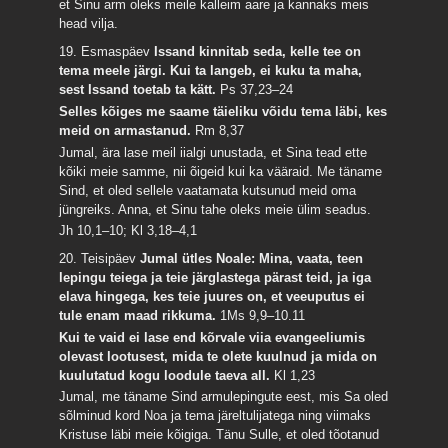
et Sinu arm oleks meile kalleim aare ja kannaks meis
head vilja.
19. Esmaspäev
Issand kinnitab seda, kelle tee on
tema meele järgi. Kui ta langeb, ei kuku ta maha,
sest Issand toetab ta kätt.
Ps 37,23–24
Selles kõiges me saame täieliku võidu tema läbi, kes
meid on armastanud.
Rm 8,37
Jumal, ära lase meil iialgi unustada, et Sina tead ette
kõiki meie samme, nii õigeid kui ka vääraid. Me täname
Sind, et oled sellele vaatamata kutsunud meid oma
jüngreiks. Anna, et Sinu tahe oleks meie ülim seadus.
Jh 10,1–10; Kl 3,18–4,1
20. Teisipäev
Jumal ütles Noale: Mina, vaata, teen
lepingu teiega ja teie järglastega pärast teid, ja iga
elava hingega, kes teie juures on, et veeuputus ei
tule enam maad rikkuma.
1Ms 9,9–10.11
Kui te vaid ei lase end kõrvale viia evangeeliumis
olevast lootusest, mida te olete kuulnud ja mida on
kuulutatud kogu loodule taeva all.
Kl 1,23
Jumal, me täname Sind armulepingute eest, mis Sa oled
sõlminud kord Noa ja tema järeltulijatega ning viimaks
Kristuse läbi meie kõigiga. Tänu Sulle, et oled tõotanud