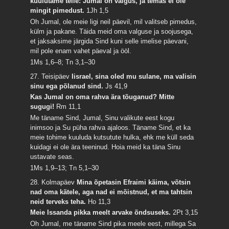
kuulutame teile: Jumal on valgus, ja temas ei ole
mingit pimedust.
1Jh 1,5
Oh Jumal, ole meie ligi neil päevil, mil valitseb pimedus,
külm ja pakane. Täida meid oma valguse ja soojusega,
et jaksaksime järgida Sind kuni selle imelise päevani,
mil pole enam vahet päeval ja ööl.
1Ms 1,6–8; Tn 3,1–30
27. Teisipäev
Iisrael, sina oled mu sulane, ma valisin
sinu ega põlanud sind.
Js 41,9
Kas Jumal on oma rahva ära tõuganud? Mitte
sugugi!
Rm 11,1
Me täname Sind, Jumal, Sinu valikute eest kogu
inimsoo ja Su püha rahva ajaloos. Täname Sind, et ka
meie tohime kuuluda kutsutute hulka, ehk me küll seda
kuidagi ei ole ära teeninud. Hoia meid ka täna Sinu
ustavate seas.
1Ms 1,9–13; Tn 5,1–30
28. Kolmapäev
Mina õpetasin Efraimi käima, võtsin
nad oma kätele, aga nad ei mõistnud, et ma tahtsin
neid terveks teha.
Ho 11,3
Meie Issanda pikka meelt arvake õndsuseks.
2Pt 3,15
Oh Jumal, me täname Sind pika meele eest, millega Sa