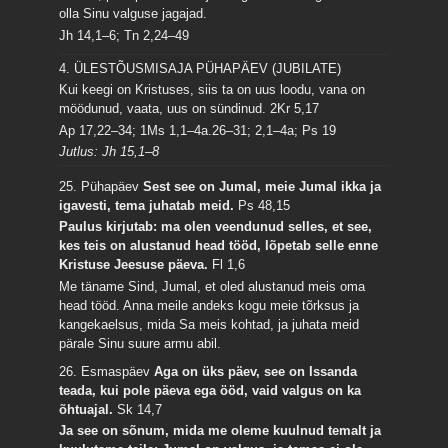
olla Sinu valguse jagajad.
Jh 14,1–6; Tn 2,24–49
4. ÜLESTÕUSMISAJA PÜHAPÄEV (JUBILATE)
Kui keegi on Kristuses, siis ta on uus loodu, vana on
möödunud, vaata, uus on sündinud.
2Kr 5,17
Ap 17,22–34; 1Ms 1,1–4a.26–31; 2,1–4a; Ps 19
Jutlus: Jh 15,1–8
25. Pühapäev
Sest see on Jumal, meie Jumal ikka ja
igavesti, tema juhatab meid.
Ps 48,15
Paulus kirjutab: ma olen veendunud selles, et see,
kes teis on alustanud head tööd, lõpetab selle enne
Kristuse Jeesuse päeva.
Fl 1,6
Me täname Sind, Jumal, et oled alustanud meis oma
head tööd. Anna meile andeks kogu meie tõrksus ja
kangekaelsus, mida Sa meis kohtad, ja juhata meid
pärale Sinu suure armu abil.
26. Esmaspäev
Aga on üks päev, see on Issanda
teada, kui pole päeva ega ööd, vaid valgus on ka
õhtuajal.
Sk 14,7
Ja see on sõnum, mida me oleme kuulnud temalt ja