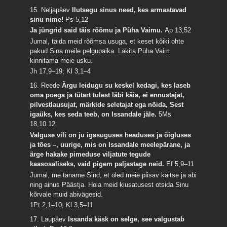
15. Neljapäev
Ilutsegu sinus need, kes armastavad
sinu nime!
Ps 5,12
Ja jüngrid said täis rõõmu ja Püha Vaimu.
Ap 13,52
Jumal, täida meid rõõmsa usuga, et keset kõiki ohte
pakud Sina meile pelgupaika. Läkita Püha Vaim
kinnitama meie usku.
Jh 17,9–19; Kl 3,1–4
16. Reede
Ärgu leidugu su keskel kedagi, kes laseb
oma poega ja tütart tulest läbi käia, ei ennustajat,
pilvestlausujat, märkide seletajat ega nõida, Sest
igaüks, kes seda teeb, on Issandale jäle.
5Ms
18,10.12
Valguse vili on ju igasuguses headuses ja õigluses
ja tões –, uurige, mis on Issandale meelepärane, ja
ärge hakake pimeduse viljatute tegude
kaasosaliseks, vaid pigem paljastage neid.
Ef 5,9–11
Jumal, me täname Sind, et oled meie piisav kaitse ja abi
ning ainus Päästja. Hoia meid kiusatusest otsida Sinu
kõrvale muid abivägesid.
1Pt 2,1–10; Kl 3,5–11
17. Laupäev
Issanda käsk on selge, see valgustab