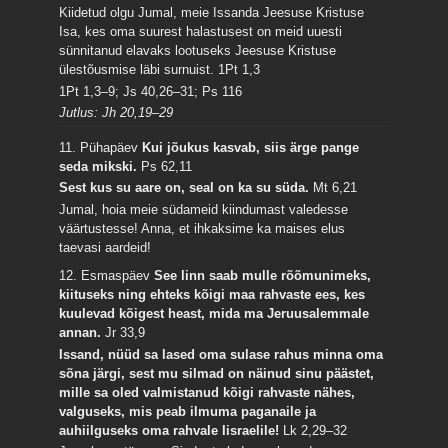
Kiidetud olgu Jumal, meie Issanda Jeesuse Kristuse
Isa, kes oma suurest halastusest on meid uuesti
sünnitanud elavaks lootuseks Jeesuse Kristuse
ülestõusmise läbi surnuist.
1Pt 1,3
1Pt 1,3–9; Js 40,26–31; Ps 116
Jutlus: Jh 20,19–29
11. Pühapäev
Kui jõukus kasvab, siis ärge pange
seda mikski.
Ps 62,11
Sest kus su aare on, seal on ka su süda.
Mt 6,21
Jumal, hoia meie südameid kiindumast valedesse
väärtustesse! Anna, et ihkaksime ka maises elus
taevasi aardeid!
12. Esmaspäev
See linn saab mulle rõõmunimeks,
kiituseks ning ehteks kõigi maa rahvaste ees, kes
kuulevad kõigest heast, mida ma Jeruusalemmale
annan.
Jr 33,9
Issand, nüüd sa lased oma sulase rahus minna oma
sõna järgi, sest mu silmad on näinud sinu päästet,
mille sa oled valmistanud kõigi rahvaste nähes,
valguseks, mis peab ilmuma paganaile ja
auhiilguseks oma rahvale Iisraelile!
Lk 2,29–32