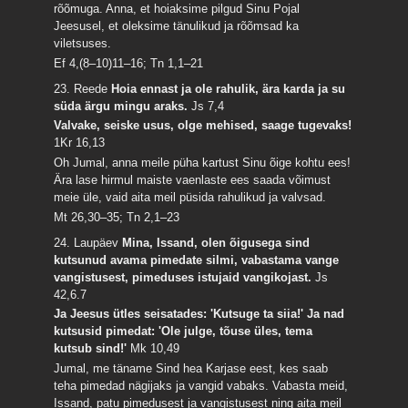
rõõmuga. Anna, et hoiaksime pilgud Sinu Pojal
Jeesusel, et oleksime tänulikud ja rõõmsad ka
viletsuses.
Ef 4,(8–10)11–16; Tn 1,1–21
23. Reede
Hoia ennast ja ole rahulik, ära karda ja su
süda ärgu mingu araks.
Js 7,4
Valvake, seiske usus, olge mehised, saage tugevaks!
1Kr 16,13
Oh Jumal, anna meile püha kartust Sinu õige kohtu ees!
Ära lase hirmul maiste vaenlaste ees saada võimust
meie üle, vaid aita meil püsida rahulikud ja valvsad.
Mt 26,30–35; Tn 2,1–23
24. Laupäev
Mina, Issand, olen õigusega sind
kutsunud avama pimedate silmi, vabastama vange
vangistusest, pimeduses istujaid vangikojast.
Js
42,6.7
Ja Jeesus ütles seisatades: 'Kutsuge ta siia!' Ja nad
kutsusid pimedat: 'Ole julge, tõuse üles, tema
kutsub sind!'
Mk 10,49
Jumal, me täname Sind hea Karjase eest, kes saab
teha pimedad nägijaks ja vangid vabaks. Vabasta meid,
Issand, patu pimedusest ja vangistusest ning aita meil