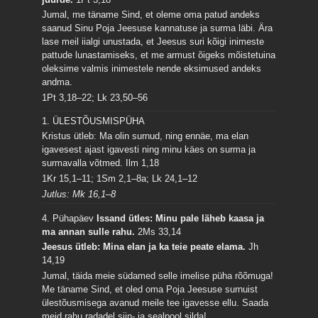
Jumal, me täname Sind, et oleme oma patud andeks
saanud Sinu Poja Jeesuse kannatuse ja surma läbi. Ära
lase meil iialgi unustada, et Jeesus suri kõigi inimeste
pattude lunastamiseks, et me armust õigeks mõistetuina
oleksime valmis inimestele nende eksimused andeks
andma.
1Pt 3,18–22; Lk 23,50–56
1. ÜLESTÕUSMISPÜHA
Kristus ütleb: Ma olin surnud, ning ennäe, ma elan
igavesest ajast igavesti ning minu käes on surma ja
surmavalla võtmed.
Ilm 1,18
1Kr 15,1–11; 1Sm 2,1–8a; Lk 24,1–12
Jutlus: Mk 16,1–8
4. Pühapäev
Issand ütles: Minu pale läheb kaasa ja
ma annan sulle rahu.
2Ms 33,14
Jeesus ütleb: Mina elan ja ka teie peate elama.
Jh
14,19
Jumal, täida meie südamed selle imelise püha rõõmuga!
Me täname Sind, et oled oma Poja Jeesuse surnuist
ülestõusmisega avanud meile tee igavesse ellu. Saada
meid rahu radadel siin- ja sealpool silda!