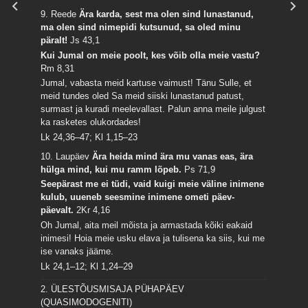
9. Reede
Ära karda, sest ma olen sind lunastanud,
ma olen sind nimepidi kutsunud, sa oled minu
päralt!
Js 43,1
Kui Jumal on meie poolt, kes võib olla meie vastu?
Rm 8,31
Jumal, vabasta meid kartuse vaimust! Tänu Sulle, et
meid tundes oled Sa meid siiski lunastanud patust,
surmast ja kuradi meelevallast. Palun anna meile julgust
ka rasketes olukordades!
Lk 24,36–47; Kl 1,15–23
10. Laupäev
Ära heida mind ära mu vanas eas, ära
hülga mind, kui mu ramm lõpeb.
Ps 71,9
Seepärast me ei tüdi, vaid kuigi meie väline inimene
kulub, uueneb seesmine inimene ometi päev-
päevalt.
2Kr 4,16
Oh Jumal, aita meil mõista ja armastada kõiki eakaid
inimesi! Hoia meie usku elava ja tulisena ka siis, kui me
ise vanaks jääme.
Lk 24,1–12; Kl 1,24–29
2. ÜLESTÕUSMISAJA PÜHAPÄEV
(QUASIMODOGENITI)