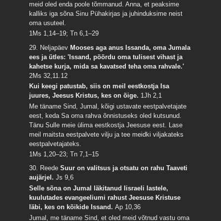
meid oled enda poole tõmmanud. Anna, et peaksime
kalliks iga sõna Sinu Pühakirjas ja juhinduksime neist
oma usuteel.
1Ms 1,14–19; Tn 6,1–29
29. Neljapäev
Mooses aga anus Issanda, oma Jumala
ees ja ütles: 'Issand, pöördu oma tulisest vihast ja
kahetse kurja, mida sa kavatsed teha oma rahvale.'
2Ms 32,11.12
Kui keegi patustab, siis on meil eestkostja Isa
juures, Jeesus Kristus, kes on õige.
1Jh 2,1
Me täname Sind, Jumal, kõigi ustavate eestpalvetajate
eest, keda Sa oma rahva õnnistuseks oled kutsunud.
Tänu Sulle meie ülima eestkostja Jeesuse eest. Lase
meil maitsta eestpalvete vilju ja tee meidki viljakateks
eestpalvetajateks.
1Ms 1,20–23; Tn 7,1–15
30. Reede
Suur on valitsus ja otsatu on rahu Taaveti
aujärjel.
Js 9,6
Selle sõna on Jumal läkitanud Iisraeli lastele,
kuulutades evangeeliumi rahust Jeesuse Kristuse
läbi, kes on kõikide Issand.
Ap 10,36
Jumal, me täname Sind, et oled meid võtnud vastu oma