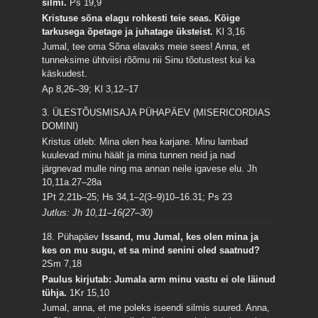
silmi.
Ps 19,9
Kristuse sõna elagu rohkesti teie seas. Kõige
tarkusega õpetage ja juhatage üksteist.
Kl 3,16
Jumal, tee oma Sõna elavaks meie sees! Anna, et
tunneksime ühtviisi rõõmu nii Sinu tõotustest kui ka
käskudest.
Ap 8,26–39; Kl 3,12–17
3. ÜLESTÕUSMISAJA PÜHAPÄEV (MISERICORDIAS
DOMINI)
Kristus ütleb: Mina olen hea karjane. Minu lambad
kuulevad minu häält ja mina tunnen neid ja nad
järgnevad mulle ning ma annan neile igavese elu.
Jh
10,11a.27–28a
1Pt 2,21b–25; Hs 34,1–2(3–9)10–16.31; Ps 23
Jutlus: Jh 10,11–16(27–30)
18. Pühapäev
Issand, mu Jumal, kes olen mina ja
kes on mu sugu, et sa mind senini oled saatnud?
2Sm 7,18
Paulus kirjutab: Jumala arm minu vastu ei ole läinud
tühja.
1Kr 15,10
Jumal, anna, et me poleks iseendi silmis suured. Anna,