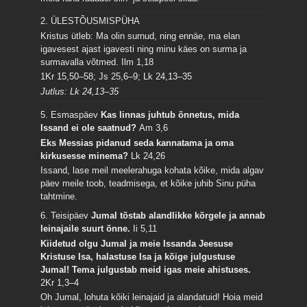
2. ÜLESTÕUSMISPÜHA
Kristus ütleb: Ma olin surnud, ning ennäe, ma elan
igavesest ajast igavesti ning minu käes on surma ja
surmavalla võtmed.
Ilm 1,18
1Kr 15,50–58; Js 25,6–9; Lk 24,13–35
Jutlus: Lk 24,13–35
5. Esmaspäev
Kas linnas juhtub õnnetus, mida
Issand ei ole saatnud?
Am 3,6
Eks Messias pidanud seda kannatama ja oma
kirkusesse minema?
Lk 24,26
Issand, lase meil meelerahuga kohata kõike, mida algav
päev meile toob, teadmisega, et kõike juhib Sinu püha
tahtmine.
6. Teisipäev
Jumal tõstab alandlikke kõrgele ja annab
leinajaile suurt õnne.
Ii 5,11
Kiidetud olgu Jumal ja meie Issanda Jeesuse
Kristuse Isa, halastuse Isa ja kõige julgustuse
Jumal! Tema julgustab meid igas meie ahistuses.
2Kr 1,3–4
Oh Jumal, lohuta kõiki leinajaid ja alandatuid! Hoia meid