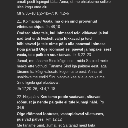
omalt poolt lepingut täita. Anna, et me ehitaksime sellele
üles kogu oma elu.
Mt 9,35–10,1(2–4)5–7; Kl 4,2–6
21. Kolmapäev
Vaata, ma olen sind proovinud
viletsuse ahjus.
Js 48,10
Õndsad olete teie, kui inimesed teid vihkavad ja kui
nad teid endi keskelt välja lükkavad ja teid
häbistavad ja teie nime põlu alla panevad Inimese
Poja pärast! Olge rõõmsad sel päeval ja hüpake, sest
vaata, teie palk on suur taevas.
Lk 6,22–23
Jumal, me täname Sind kõige eest, mida Sa oled meie
heaks ette võtnud. Täname Sind iga paituse eest, aga
täname ka kõigi valusate kogemuste eest. Anna, et
usaldaksime endid Sinu vägeva käe alla ja otsiksime
Sinu ligiolu igal elupäeval.
Jh 17,20–26; Kl 4,7–18
22. Neljapäev
Kes tema poole vaatavad, säravad
rõõmust ja nende palgeile ei tule kunagi häbi.
Ps
34,6
Olge rõõmsad lootuses, vastupidavad viletsuses,
püsivad palves.
Rm 12,12
Me täname Sind, Jumal, et Sa tahad meid täita