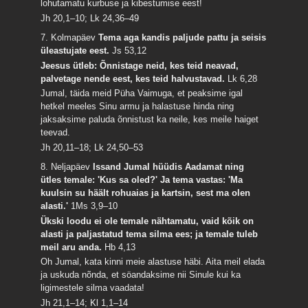
lohutamatu kurbuse ja kibestumise eest!
Jh 20,1–10; Lk 24,36–49
7. Kolmapäev
Tema aga kandis paljude pattu ja seisis
üleastujate eest.
Js 53,12
Jeesus ütleb: Õnnistage neid, kes teid neavad,
palvetage nende eest, kes teid halvustavad.
Lk 6,28
Jumal, täida meid Püha Vaimuga, et peaksime igal
hetkel meeles Sinu armu ja halastuse hinda ning
jaksaksime paluda õnnistust ka neile, kes meile haiget
teevad.
Jh 20,11–18; Lk 24,50–53
8. Neljapäev
Issand Jumal hüüdis Aadamat ning
ütles temale: 'Kus sa oled?' Ja tema vastas: 'Ma
kuulsin su häält rohuaias ja kartsin, sest ma olen
alasti.'
1Ms 3,9–10
Ükski loodu ei ole temale nähtamatu, vaid kõik on
alasti ja paljastatud tema silma ees; ja temale tuleb
meil aru anda.
Hb 4,13
Oh Jumal, kata kinni meie alastuse häbi. Aita meil elada
ja uskuda nõnda, et söandaksime nii Sinule kui ka
ligimestele silma vaadata!
Jh 21,1–14; Kl 1,1–14