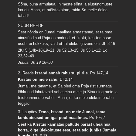
Sõna, püha armulaua, inimeste sõna ja elusündmuste
kaudu. Anna, et mõistaksime, mida Sa meile öelda
tahad!
SUUR REEDE
Sest nõnda on Jumal maailma armastanud, et ta oma
ainusündinud Poja on andnud, et ükski, kes temasse
usub, ei hukkuks, vaid et tal oleks igavene elu.
Jh 3,16
2Kr 5,(14b–18)19–21; Js 52,13–15; Js 53,1–12; Lk
23,32–49
Jutlus: Jh 19,16–30
2. Reede
Issand annab rahu su piirile.
Ps 147,14
Kristus on meie rahu.
Ef 2,14
Jumal, me täname, et Sa oled oma Poja ristisurmaga
lõhkunud lahutavaid vaheseinu meie ja Sinu ning meie ja
teiste inimeste vahelt. Anna, et ka meie oleksime rahu
tegijad!
3. Laupäev
Tema, Issand, on meie Jumal, tema
kohtuotsused on igal pool maailmas.
Ps 105,7
Sest ka Kristus kannatas pattude pärast üheainsa
korra, õige ülekohtuste eest, et ta teid juhiks Jumala
juurde.
1Pt 3,18