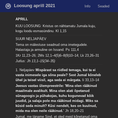
Loosung aprill 2021
Info
Seaded
APRILL
KUU LOOSUNG: Kristus on nähtamatu Jumala kuju,
kogu loodu esmasündinu.
Kl 1,15
SUUR NELJAPÄEV
Tema on mälestuse seadnud oma imetegudele.
Halastaja ja armuline on Issand.
Ps 111,4
1Kr 11,23–26; 2Ms 12,1–4(5)6–8(9)10–14; Lk 23,26–31
Jutlus: Jh 13,1–15(34–35)
1. Neljapäev
Mispärast sa riidled temaga, kui ta ei
vasta inimesele iga sõna peale? Sest Jumal kõneleb
ühel ja teisel viisil, aga seda ei märgata.
Ii 33,13–14
Jeesus vastas ülempreestrile: 'Mina olen rääkinud
maailmale avalikult. Mina olen alati õpetanud
sünagoogis ja pühakojas, kuhu kogunevad kõik
juudid, ja salaja pole ma rääkinud midagi. Miks sa
küsid seda minult? Küsi nendelt, kes on kuulnud,
mida ma olen neile rääkinud.'
Jh 18,20–21
Jumal, me täname Sind, et oled meid kõnetanud oma