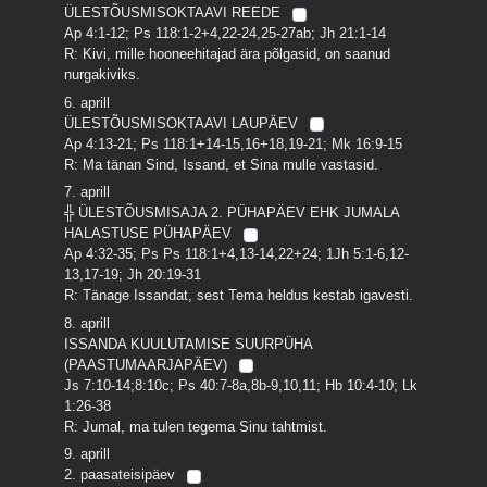
ÜLESTÕUSMISOKTAAVI REEDE
Ap 4:1-12; Ps 118:1-2+4,22-24,25-27ab; Jh 21:1-14
R: Kivi, mille hooneehitajad ära põlgasid, on saanud
nurgakiviks.
6. aprill
ÜLESTÕUSMISOKTAAVI LAUPÄEV
Ap 4:13-21; Ps 118:1+14-15,16+18,19-21; Mk 16:9-15
R: Ma tänan Sind, Issand, et Sina mulle vastasid.
7. aprill
╬ ÜLESTÕUSMISAJA 2. PÜHAPÄEV EHK JUMALA
HALASTUSE PÜHAPÄEV
Ap 4:32-35; Ps Ps 118:1+4,13-14,22+24; 1Jh 5:1-6,12-
13,17-19; Jh 20:19-31
R: Tänage Issandat, sest Tema heldus kestab igavesti.
8. aprill
ISSANDA KUULUTAMISE SUURPÜHA
(PAASTUMAARJAPÄEV)
Js 7:10-14;8:10c; Ps 40:7-8a,8b-9,10,11; Hb 10:4-10; Lk
1:26-38
R: Jumal, ma tulen tegema Sinu tahtmist.
9. aprill
2. paasateisipäev