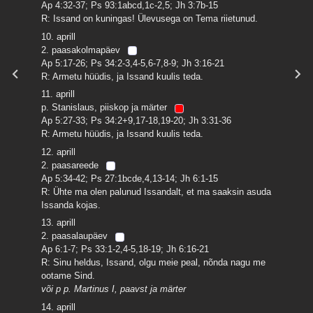
Ap 4:32-37; Ps 93:1abcd,1c-2,5; Jh 3:7b-15
R: Issand on kuningas! Ülevusega on Tema riietunud.
10. aprill
2. paasakolmapäev
Ap 5:17-26; Ps 34:2-3,4-5,6-7,8-9; Jh 3:16-21
R: Armetu hüüdis, ja Issand kuulis teda.
11. aprill
p. Stanislaus, piiskop ja märter
Ap 5:27-33; Ps 34:2+9,17-18,19-20; Jh 3:31-36
R: Armetu hüüdis, ja Issand kuulis teda.
12. aprill
2. paasareede
Ap 5:34-42; Ps 27:1bcde,4,13-14; Jh 6:1-15
R: Ühte ma olen palunud Issandalt, et ma saaksin asuda
Issanda kojas.
13. aprill
2. paasalaupäev
Ap 6:1-7; Ps 33:1-2,4-5,18-19; Jh 6:16-21
R: Sinu heldus, Issand, olgu meie peal, nõnda nagu me
ootame Sind.
või p p. Martinus I, paavst ja märter
14. aprill