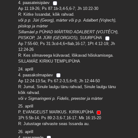
4. paasateisipäev
Ap 11:19-26; Ps 87:1b-3,4-5,6-7; Jh 10:22-30
R: Kiitke Issandat, kõik rahvad.
või p p. Jüri (Georg), märter või p p. Adalbert (Vojtech),
piiskop ja märter
Sillamäel p PÜHAD MÄRTRID ADALBERT (VOJTĚCH),
PIISKOP, JA JÜRI (GEORGIOS), SUURPÜHA
Ap 7:55-60; Ps 31:3cd-4,6+8ab,16-17; 1Pt 4:12-19; Jh
12:24-26
R: Kes silmaveega külvavad, lõikavad hõiskamisega.
SILLAMÄE KIRIKU TEMPLIPÜHA
24. aprill
4. paasakolmapäev
Ap 12:24-13:5a; Ps 67:2-3,5,6+8; Jh 12:44-50
R: Jumal, Sinule laulgu tänu rahvad, Sinule laulgu tänu
kõik rahvad.
või v Sigmaringeni p. Fidelis, preester ja märter
25. aprill
P. EVANGELIST MARKUS. KIRIKUPÜHA
1Pt 5:5b-14; Ps 89:2-3,6-7,16-17; Mk 16:15-20
R: Jutustage rahvaste seas Issanda au.
26. aprill
4. paasareede