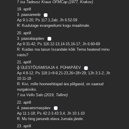
† isa Tadeusz Kraus OFMCap (1977, Krakov)
19. aprill
3. paasareede
Ap 9:1-20; Ps 117:1,2ab; Jh 6:52-59
R: Kuulutage evangeeliumi kogu maailmale.
20. aprill
3. paasalaupäev
Ap 9:31-42; Ps 116:12-13,14-15,16-17; Jh 6:60-69
R: Kuidas ma tasun Issandale kõik Tema heateod minu
vastu?
21. aprill
╬ ÜLESTÕUSMISAJA 4. PÜHAPÄEV
Ap 4:8-12; Ps 118:1+8-9,21-23,26+28+29; 1Jh 3:1-2; Jh
10:11-18
R: Kivi, mille hooneehitajad ära põlgasid, on saanud
nurgakiviks.
† isa Vello Salo (2019, Tallinn)
22. aprill
4. paasaesmaspäev
Ap 11:1-18; Ps 42:2-3.43:3,4; Jh 10:1-10
R: Mu hing januneb elava Jumala järele.
23. aprill