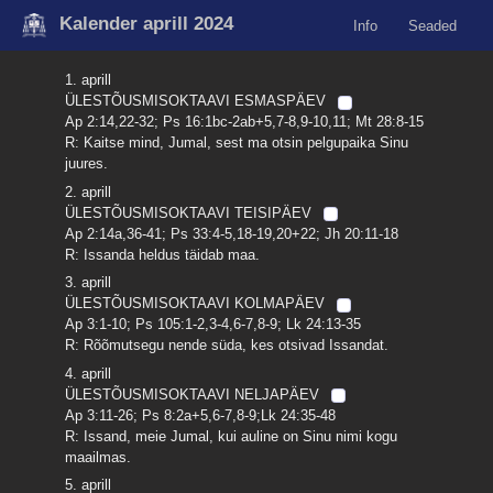
Kalender aprill 2024
Info
Seaded
1. aprill
ÜLESTÕUSMISOKTAAVI ESMASPÄEV
Ap 2:14,22-32; Ps 16:1bc-2ab+5,7-8,9-10,11; Mt 28:8-15
R: Kaitse mind, Jumal, sest ma otsin pelgupaika Sinu
juures.
2. aprill
ÜLESTÕUSMISOKTAAVI TEISIPÄEV
Ap 2:14a,36-41; Ps 33:4-5,18-19,20+22; Jh 20:11-18
R: Issanda heldus täidab maa.
3. aprill
ÜLESTÕUSMISOKTAAVI KOLMAPÄEV
Ap 3:1-10; Ps 105:1-2,3-4,6-7,8-9; Lk 24:13-35
R: Rõõmutsegu nende süda, kes otsivad Issandat.
4. aprill
ÜLESTÕUSMISOKTAAVI NELJAPÄEV
Ap 3:11-26; Ps 8:2a+5,6-7,8-9;Lk 24:35-48
R: Issand, meie Jumal, kui auline on Sinu nimi kogu
maailmas.
5. aprill