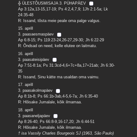
╬ ÜLESTÕUSMISAJA 3. PÜHAPÄEV
Ap 3:12a,13-15,17-19; Ps 4:2,4,7,9; 1Jh 2:1-5a; Lk
24:35-48
R: Issand, tõsta meie peale oma palge valgus.
15. aprill
3. paasaesmaspäev
Ap 6:8-15; Ps 119:23-24,26-27,29-30; Jh 6:22-29
R: Õndsad on need, kelle elutee on laitmatu.
16. aprill
3. paasateisipäev
Ap 7:51-8:1a; Ps 31:3cd-4,6+7c+8a,17+21ab; Jh 6:30-
35
R: Issand, Sinu kätte ma usaldan oma vaimu.
17. aprill
3. paasakolmapäev
Ap 8:1b-8; Ps 66:1b-3ab,4-5,6-7a; Jh 6:35-40
R: Hõisake Jumalale, kõik ilmamaa.
18. aprill
3. paasaneljapäev
Ap 8:26-40; Ps 66:8-9,16-17,20; Jh 6:44-51
R: Hõisake Jumalale, kõik ilmamaa.
† isa Vassily Charles Bourgeois SJ (1963, São Paulo)