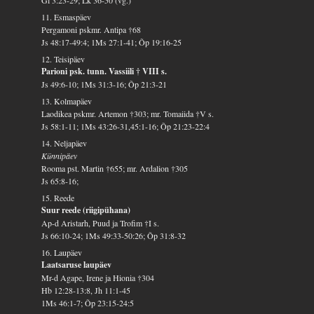
11. Esmaspäev
Pergamoni pskmr. Antipa †68
Js 48:17-49:4; 1Ms 27:1-41; Õp 19:16-25
12. Teisipäev
Parioni psk. tunn. Vassiili † VIII s.
Js 49:6-10; 1Ms 31:3-16; Õp 21:3-21
13. Kolmapäev
Laodikea pskmr. Artemon †303; mr. Tomaiida †V s.
Js 58:1-11; 1Ms 43:26-31,45:1-16; Õp 21:23-22:4
14. Neljapäev
Künnipäev
Rooma pst. Martin †655; mr. Ardalion †305
Js 65:8-16;
15. Reede
Suur reede (riigipühana)
Ap-d Aristarh, Puud ja Trofim †I s.
Js 66:10-24; 1Ms 49:33-50:26; Õp 31:8-32
16. Laupäev
Laatsaruse laupäev
Mr-d Agape, Irene ja Hionia †304
Hb 12:28-13:8, Jh 11:1-45
1Ms 46:1-7; Õp 23:15-24:5