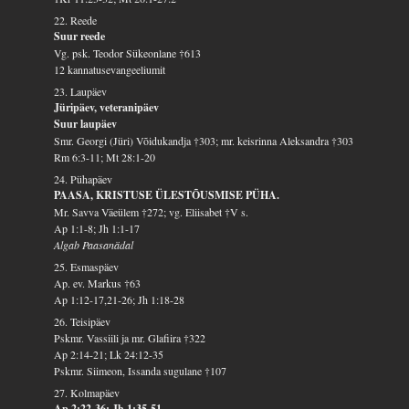
22. Reede
Suur reede
Vg. psk. Teodor Sükeonlane †613
12 kannatusevangeeliumit
23. Laupäev
Jüripäev, veteranipäev
Suur laupäev
Smr. Georgi (Jüri) Võidukandja †303; mr. keisrinna Aleksandra †303
Rm 6:3-11; Mt 28:1-20
24. Pühapäev
PAASA, KRISTUSE ÜLESTÕUSMISE PÜHA.
Mr. Savva Väeülem †272; vg. Eliisabet †V s.
Ap 1:1-8; Jh 1:1-17
Algab Paasanädal
25. Esmaspäev
Ap. ev. Markus †63
Ap 1:12-17,21-26; Jh 1:18-28
26. Teisipäev
Pskmr. Vassiili ja mr. Glafiira †322
Ap 2:14-21; Lk 24:12-35
Pskmr. Siimeon, Issanda sugulane †107
27. Kolmapäev
Ap 2:22-36; Jh 1:35-51