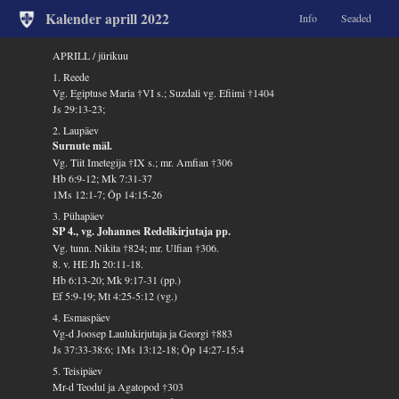
Kalender aprill 2022
Info
Seaded
APRILL / jürikuu
1. Reede
Vg. Egiptuse Maria †VI s.; Suzdali vg. Efiimi †1404
Js 29:13-23;
2. Laupäev
Surnute mäl.
Vg. Tiit Imetegija †IX s.; mr. Amfian †306
Hb 6:9-12; Mk 7:31-37
1Ms 12:1-7; Õp 14:15-26
3. Pühapäev
SP 4., vg. Johannes Redelikirjutaja pp.
Vg. tunn. Nikita †824; mr. Ulfian †306.
8. v. HE Jh 20:11-18.
Hb 6:13-20; Mk 9:17-31 (pp.)
Ef 5:9-19; Mt 4:25-5:12 (vg.)
4. Esmaspäev
Vg-d Joosep Laulukirjutaja ja Georgi †883
Js 37:33-38:6; 1Ms 13:12-18; Õp 14:27-15:4
5. Teisipäev
Mr-d Teodul ja Agatopod †303