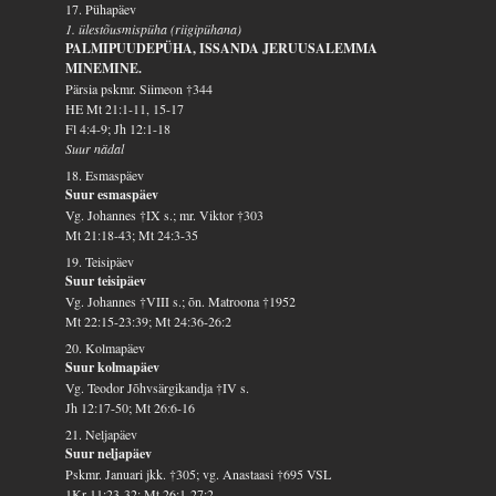
17. Pühapäev
1. ülestõusmispüha (riigipühana)
PALMIPUUDEPÜHA, ISSANDA JERUUSALEMMA
MINEMINE.
Pärsia pskmr. Siimeon †344
HE Mt 21:1-11, 15-17
Fl 4:4-9; Jh 12:1-18
Suur nädal
18. Esmaspäev
Suur esmaspäev
Vg. Johannes †IX s.; mr. Viktor †303
Mt 21:18-43; Mt 24:3-35
19. Teisipäev
Suur teisipäev
Vg. Johannes †VIII s.; õn. Matroona †1952
Mt 22:15-23:39; Mt 24:36-26:2
20. Kolmapäev
Suur kolmapäev
Vg. Teodor Jõhvsärgikandja †IV s.
Jh 12:17-50; Mt 26:6-16
21. Neljapäev
Suur neljapäev
Pskmr. Januari jkk. †305; vg. Anastaasi †695 VSL
1Kr 11:23-32; Mt 26:1-27:2