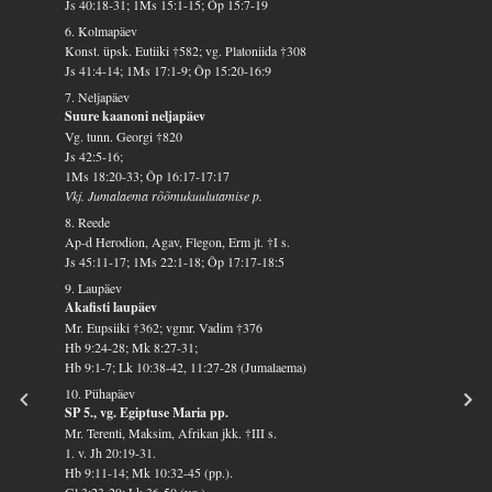
Js 40:18-31; 1Ms 15:1-15; Õp 15:7-19
6. Kolmapäev
Konst. üpsk. Eutiiki †582; vg. Platoniida †308
Js 41:4-14; 1Ms 17:1-9; Õp 15:20-16:9
7. Neljapäev
Suure kaanoni neljapäev
Vg. tunn. Georgi †820
Js 42:5-16;
1Ms 18:20-33; Õp 16:17-17:17
Vkj. Jumalaema rõõmukuulutamise p.
8. Reede
Ap-d Herodion, Agav, Flegon, Erm jt. †I s.
Js 45:11-17; 1Ms 22:1-18; Õp 17:17-18:5
9. Laupäev
Akafisti laupäev
Mr. Eupsiiki †362; vgmr. Vadim †376
Hb 9:24-28; Mk 8:27-31;
Hb 9:1-7; Lk 10:38-42, 11:27-28 (Jumalaema)
10. Pühapäev
SP 5., vg. Egiptuse Maria pp.
Mr. Terenti, Maksim, Afrikan jkk. †III s.
1. v. Jh 20:19-31.
Hb 9:11-14; Mk 10:32-45 (pp.).
Gl 3:23-29; Lk 36-50 (vg.)