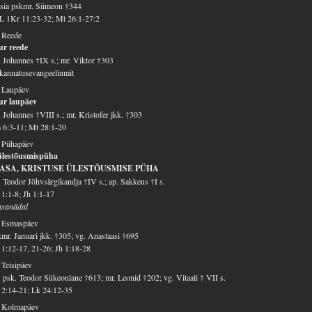
sia pskmr. Siimeon †344
 1Kr 11:23-32; Mt 26:1-27:2
 Reede
ur reede
 Johannes †IX s.; mr. Viktor †303
kannatusevangeeliumit
 Laupäev
ur laupäev
 Johannes †VIII s.; mr. Kristofer jkk. †303
6:3-11; Mt 28:1-20
. Pühapäev
 ülestõusmispüha
ASA, KRISTUSE ÜLESTÕUSMISE PÜHA
 Teodor Jõhvsärgikandja †IV s.; ap. Sakkeus †I s.
1:1-8; Jh 1:1-17
asanädal
. Esmaspäev
mr. Januari jkk. †305; vg. Anastaasi †695
1:12-17, 21-26; Jh 1:18-28
 Teisipäev
 psk. Teodor Sükeonlane †613; mr. Leonid †202; vg. Vitaali † VII s.
2:14-21; Lk 24:12-35
. Kolmapäev