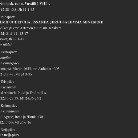
ioni psk. tunn. Vassiili † VIII s.
12:28-13:8; Jh 11:1-45
. Pühapäev
LMIPUUDEPÜHA, ISSANDA JERUUSALEMMA MINEMINE
dikea pskmr. Artemon †303; mr. Kriskent
 Mt 21:1-11, 15-17
4:4-9; Jh 12:1-18
r nädal
. Esmaspäev
nnipäev
ur esmaspäev
ma pst. Martin †655; mr. Ardalion †305
21:18-43; Mt 24:3-35
 Teisipäev
r teisipäev
d Aristarh, Puud ja Trofim †I s.
22:15-23:39; Mt 24:36-26:2
. Kolmapäev
ur kolmapäev
d Agape, Irene ja Hionia †304
12:17-50; Mt 26:6-16
 Neljapäev
ur neljapäev