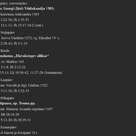
ipäev, veteranipäev
r. Georgi (Jüri) Võidukandja †303;
 keisrinna Aleksandra †303
2:22-36; Jh 1:35-51
12:1-11; Jh 15:17-16:2 (smr.)
 Neljapäev
 Savva Väeülem †272; vg. Eliisabet †V s.
2:38-43; Jh 3:1-15
 Reede
malaema „Elavakstegev allikas“
 ev. Markus †63
3:1-8; Jh 2:12-22
2:5-11; Lk 10:38-42, 11:27-28 (Jumalaema)
 Laupäev
mr. Vassiili ja õigl. Glafiira †322
3:11-16; Jh 3:22-33
. Pühapäev
tipaasa, ap. Tooma pp.
mr. Siimeon, Issanda sugulane †107
 Mt 28:16-20
5:12-20; Jh 20:19-31
. Esmaspäev
d Jaason ja Sosipater †I s.