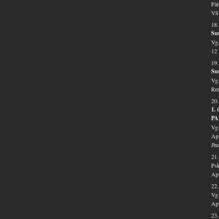
Pär
VSL
18.
Su
Vg.
12 
19.
Su
Vg.
Rm 
20
1.
PA
Vg.
Ap 
Pa
21
Psk
Ap 
22.
Vg.
Ap 
23