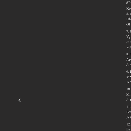
SP 
Kon
8. 
Hb 
Gl 
7.
Vg.
Js 
Vkj
8. 
Ap-
Js 
9.
Mr.
Js 
10.
Mr.
Js 
11.
Per
Js 
12.
La