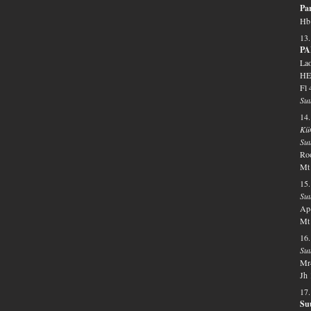
Par
Hb 
13
PA
Lao
HE
Fl 
Suu
14
Kü
Su
Roo
Mt 
15.
Suu
Ap-
Mt 
16
Su
Mr-
Jh 
17.
Su