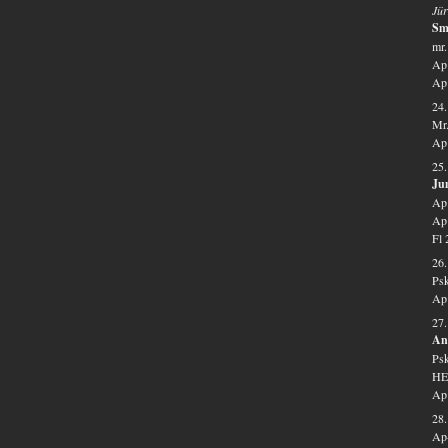
Jür
Sm
mr.
Ap 
Ap 
24.
Mr.
Ap 
25.
Ju
Ap.
Ap 
Fl 
26.
Psk
Ap 
27
An
Psk
HE
Ap 
28
Ap-