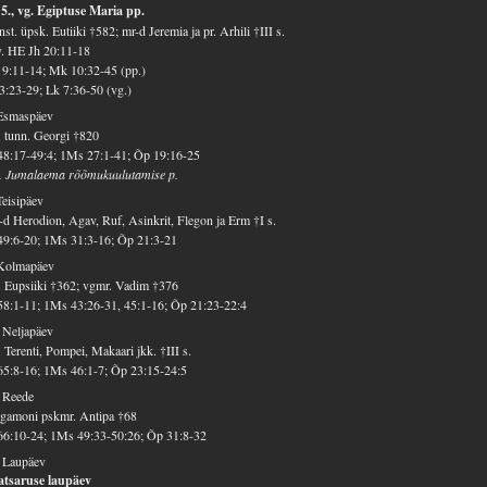
5., vg. Egiptuse Maria pp.
st. üpsk. Eutiiki †582; mr-d Jeremia ja pr. Arhili †III s.
v. HE Jh 20:11-18
9:11-14; Mk 10:32-45 (pp.)
3:23-29; Lk 7:36-50 (vg.)
 Esmaspäev
 tunn. Georgi †820
48:17-49:4; 1Ms 27:1-41; Õp 19:16-25
. Jumalaema rõõmukuulutamise p.
Teisipäev
d Herodion, Agav, Ruf, Asinkrit, Flegon ja Erm †I s.
49:6-20; 1Ms 31:3-16; Õp 21:3-21
 Kolmapäev
 Eupsiiki †362; vgmr. Vadim †376
58:1-11; 1Ms 43:26-31, 45:1-16; Õp 21:23-22:4
 Neljapäev
 Terenti, Pompei, Makaari jkk. †III s.
65:8-16; 1Ms 46:1-7; Õp 23:15-24:5
 Reede
gamoni pskmr. Antipa †68
66:10-24; 1Ms 49:33-50:26; Õp 31:8-32
 Laupäev
atsaruse laupäev