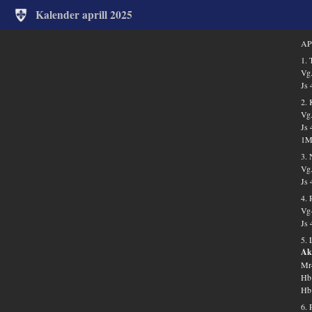
Kalender aprill 2025
AP
1. 
Vg.
Js 
2.
Vg.
Js 
1Ms
3. 
Vg.
Js 
4. 
Vg-
Js 
5. 
Aka
Mr-
Hb 
Hb 
6. 