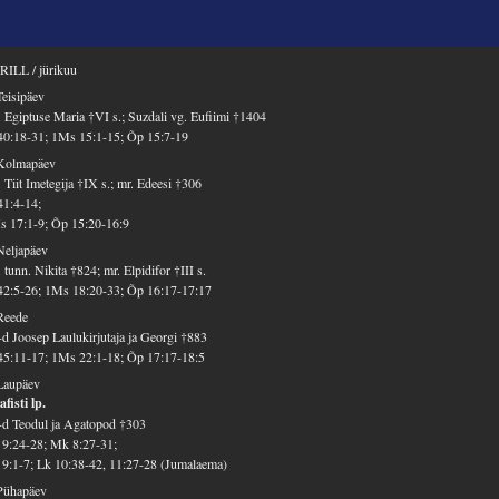
RILL / jürikuu
Teisipäev
 Egiptuse Maria †VI s.; Suzdali vg. Eufiimi †1404
40:18-31; 1Ms 15:1-15; Õp 15:7-19
 Kolmapäev
 Tiit Imetegija †IX s.; mr. Edeesi †306
41:4-14;
 17:1-9; Õp 15:20-16:9
Neljapäev
 tunn. Nikita †824; mr. Elpidifor †III s.
42:5-26; 1Ms 18:20-33; Õp 16:17-17:17
Reede
d Joosep Laulukirjutaja ja Georgi †883
45:11-17; 1Ms 22:1-18; Õp 17:17-18:5
Laupäev
fisti lp.
d Teodul ja Agatopod †303
9:24-28; Mk 8:27-31;
9:1-7; Lk 10:38-42, 11:27-28 (Jumalaema)
Pühapäev