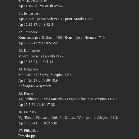
Ap 11:19-26, 29-30; Jh 4:5-42
11. Esmaspäev
Aps-d Kirill ja Metoodi †IX s.; prmr. Mooki †295
Ap 12:12-17; Jh 8:42-51
12. Teisipäev
Konstantia psk. Epifaani †403; Konst. üpsk. Herman †740
Ap 12:25-13:2; Jh 8:51-58
13. Kolmapäev
Mr-d Glikeria ja Laodiiki †177
Ap 13:13-24; Jh 6:5-14
14. Neljapäev
Mr. Issidor †251; vg. Serapion †V s.
Ap 14:20-27; Jh 9:39-10:9
Kolmapäev Neljapäev
15. Reede
Vg. Pahhoomi Suur †348; Pihkva vg-d Eufrosin ja Serapion †XV s.
Ap 15:5-34; Jh 10:17-28
16. Laupäev
Vg. Teodor Pühitsetu †368; õn. Muusa †V s.; pskmr. Abdjesu †418
Ap 15:35-41; Jh 10:27-38
17. Pühapäev
Pimeda pp.