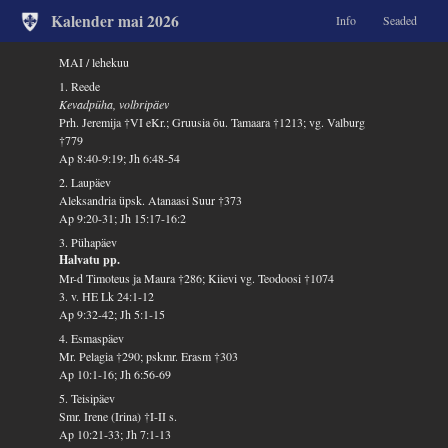
Kalender mai 2026
Info
Seaded
MAI / lehekuu
1. Reede
Kevadpüha, volbripäev
Prh. Jeremija †VI eKr.; Gruusia õu. Tamaara †1213; vg. Valburg
†779
Ap 8:40-9:19; Jh 6:48-54
2. Laupäev
Aleksandria üpsk. Atanaasi Suur †373
Ap 9:20-31; Jh 15:17-16:2
3. Pühapäev
Halvatu pp.
Mr-d Timoteus ja Maura †286; Kiievi vg. Teodoosi †1074
3. v. HE Lk 24:1-12
Ap 9:32-42; Jh 5:1-15
4. Esmaspäev
Mr. Pelagia †290; pskmr. Erasm †303
Ap 10:1-16; Jh 6:56-69
5. Teisipäev
Smr. Irene (Irina) †I-II s.
Ap 10:21-33; Jh 7:1-13