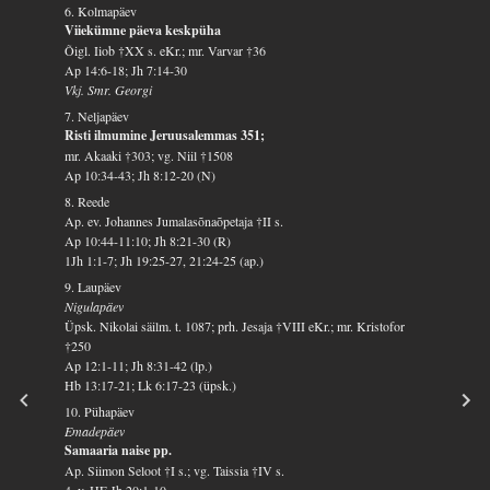
6. Kolmapäev
Viiekümne päeva keskpüha
Õigl. Iiob †XX s. eKr.; mr. Varvar †36
Ap 14:6-18; Jh 7:14-30
Vkj. Smr. Georgi
7. Neljapäev
Risti ilmumine Jeruusalemmas 351;
mr. Akaaki †303; vg. Niil †1508
Ap 10:34-43; Jh 8:12-20 (N)
8. Reede
Ap. ev. Johannes Jumalasõnaõpetaja †II s.
Ap 10:44-11:10; Jh 8:21-30 (R)
1Jh 1:1-7; Jh 19:25-27, 21:24-25 (ap.)
9. Laupäev
Nigulapäev
Üpsk. Nikolai säilm. t. 1087; prh. Jesaja †VIII eKr.; mr. Kristofor
†250
Ap 12:1-11; Jh 8:31-42 (lp.)
Hb 13:17-21; Lk 6:17-23 (üpsk.)
10. Pühapäev
Emadepäev
Samaaria naise pp.
Ap. Siimon Seloot †I s.; vg. Taissia †IV s.
4. v. HE Jh 20:1-10