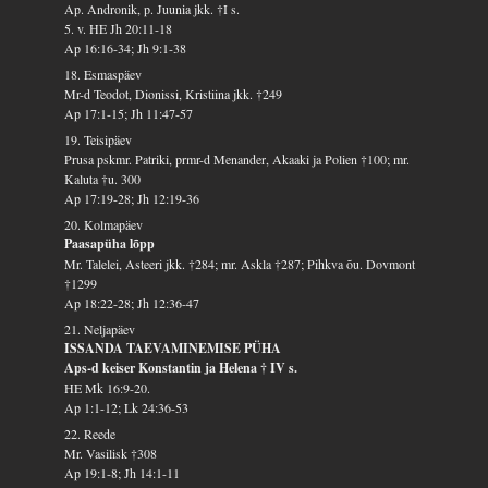
Ap. Andronik, p. Juunia jkk. †I s.
5. v. HE Jh 20:11-18
Ap 16:16-34; Jh 9:1-38
18. Esmaspäev
Mr-d Teodot, Dionissi, Kristiina jkk. †249
Ap 17:1-15; Jh 11:47-57
19. Teisipäev
Prusa pskmr. Patriki, prmr-d Menander, Akaaki ja Polien †100; mr.
Kaluta †u. 300
Ap 17:19-28; Jh 12:19-36
20. Kolmapäev
Paasapüha lõpp
Mr. Talelei, Asteeri jkk. †284; mr. Askla †287; Pihkva õu. Dovmont
†1299
Ap 18:22-28; Jh 12:36-47
21. Neljapäev
ISSANDA TAEVAMINEMISE PÜHA
Aps-d keiser Konstantin ja Helena † IV s.
HE Mk 16:9-20.
Ap 1:1-12; Lk 24:36-53
22. Reede
Mr. Vasilisk †308
Ap 19:1-8; Jh 14:1-11