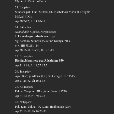
Vkj. üpsk. Nikolai säilm. t.
23. Laupäev
Sünnada psk. tunn. Miikael †821; salvitooja Maria †I s.; vgmr.
Miikael †IX s.
Ap 20:7-12; Jh 14:10-21
24. Pühapäev
Nelipühade 1. püha (riigipühana)
1. kirikukogu pühade isade pp.
Vg. sambnik Siimeon †596; mr. Kristjan †II s.
6. v. HE Jh 21:1-14
Ap 20:16-18, 28-36; Jh 17:1-13
25. Esmaspäev
Ristija Johannese pea 3. leidmine 850
Ap 21:8-14; Jh 14:27-15:7
26. Teisipäev
Ap-d Karp ja Alfeus †I s.; mr. Georgi Uus †1515
Ap 21:26-32; Jh 16:2-13
27. Kolmapäev
Pskmr. Terapont †III s.; tunn. Joann †1730
Ap 23:1-11; Jh 16:15-23
28. Neljapäev
Psk. tunn. Nikita †IX s.; mr. Helikoniida †244
Ap 25:13-19; Jh 16:23-33