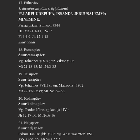
17. Pühapäev
1. ülestõusmispüha (riigipühana)
PALMIPUUDEPÜHA, ISSANDA JERUUSALEMMA
MINEMINE.
Pärsia pskmr. Siimeon †344
HE Mt 21:1-11, 15-17
Fl 4:4-9; Jh 12:1-18
Suur nädal
18. Esmaspäev
Suur esmaspäev
Vg. Johannes †IX s.; mr. Viktor †303
Mt 21:18-43; Mt 24:3-35
19. Teisipäev
Suur teisipäev
Vg. Johannes †VIII s.; õn. Matroona †1952
Mt 22:15-23:39; Mt 24:36-26:2
20. Kolmapäev
Suur kolmapäev
Vg. Teodor Jõhvsärgikandja †IV s.
Jh 12:17-50; Mt 26:6-16
21. Neljapäev
Suur neljapäev
Pskmr. Januari jkk. †305; vg. Anastaasi †695 VSL
1Kr 11:23-32; Mt 26:1-27:2