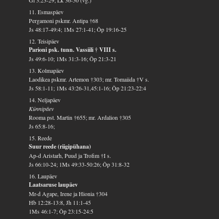
11. Esmaspäev
Pergamoni pskmr. Antipa †68
Js 48:17-49:4; 1Ms 27:1-41; Õp 19:16-25
12. Teisipäev
Parioni psk. tunn. Vassiili † VIII s.
Js 49:6-10; 1Ms 31:3-16; Õp 21:3-21
13. Kolmapäev
Laodikea pskmr. Artemon †303; mr. Tomaiida †V s.
Js 58:1-11; 1Ms 43:26-31,45:1-16; Õp 21:23-22:4
14. Neljapäev
Künnipäev
Rooma pst. Martin †655; mr. Ardalion †305
Js 65:8-16;
15. Reede
Suur reede (riigipühana)
Ap-d Aristarh, Puud ja Trofim †I s.
Js 66:10-24; 1Ms 49:33-50:26; Õp 31:8-32
16. Laupäev
Laatsaruse laupäev
Mr-d Agape, Irene ja Hionia †304
Hb 12:28-13:8, Jh 11:1-45
1Ms 46:1-7; Õp 23:15-24:5