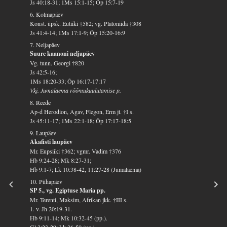
Js 40:18-31; 1Ms 15:1-15; Õp 15:7-19
6. Kolmapäev
Konst. üpsk. Eutiiki †582; vg. Platoniida †308
Js 41:4-14; 1Ms 17:1-9; Õp 15:20-16:9
7. Neljapäev
Suure kaanoni neljapäev
Vg. tunn. Georgi †820
Js 42:5-16;
1Ms 18:20-33; Õp 16:17-17:17
Vkj. Jumalaema rõõmukuulutamise p.
8. Reede
Ap-d Herodion, Agav, Flegon, Erm jt. †I s.
Js 45:11-17; 1Ms 22:1-18; Õp 17:17-18:5
9. Laupäev
Akafisti laupäev
Mr. Eupsiiki †362; vgmr. Vadim †376
Hb 9:24-28; Mk 8:27-31;
Hb 9:1-7; Lk 10:38-42, 11:27-28 (Jumalaema)
10. Pühapäev
SP 5., vg. Egiptuse Maria pp.
Mr. Terenti, Maksim, Afrikan jkk. †III s.
1. v. Jh 20:19-31.
Hb 9:11-14; Mk 10:32-45 (pp.).
Gl 3:23-29; Lk 36-50 (vg.)