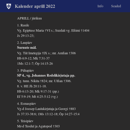
Kalender aprill 2022
Info
Seaded
APRILL / jürikuu
1. Reede
Vg. Egiptuse Maria †VI s.; Suzdali vg. Efiimi †1404
Js 29:13-23;
2. Laupäev
Surnute mäl.
Vg. Tiit Imetegija †IX s.; mr. Amfian †306
Hb 6:9-12; Mk 7:31-37
1Ms 12:1-7; Õp 14:15-26
3. Pühapäev
SP 4., vg. Johannes Redelikirjutaja pp.
Vg. tunn. Nikita †824; mr. Ulfian †306.
8. v. HE Jh 20:11-18.
Hb 6:13-20; Mk 9:17-31 (pp.)
Ef 5:9-19; Mt 4:25-5:12 (vg.)
4. Esmaspäev
Vg-d Joosep Laulukirjutaja ja Georgi †883
Js 37:33-38:6; 1Ms 13:12-18; Õp 14:27-15:4
5. Teisipäev
Mr-d Teodul ja Agatopod †303