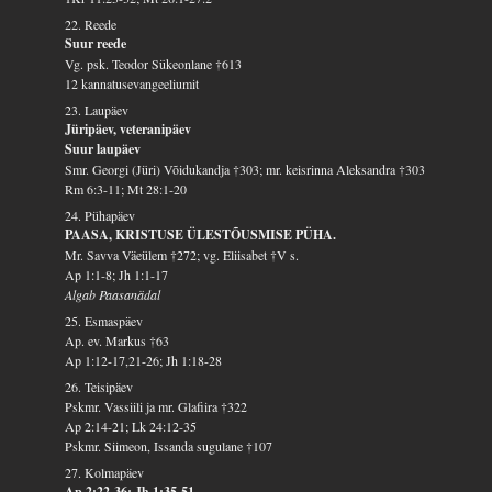
22. Reede
Suur reede
Vg. psk. Teodor Sükeonlane †613
12 kannatusevangeeliumit
23. Laupäev
Jüripäev, veteranipäev
Suur laupäev
Smr. Georgi (Jüri) Võidukandja †303; mr. keisrinna Aleksandra †303
Rm 6:3-11; Mt 28:1-20
24. Pühapäev
PAASA, KRISTUSE ÜLESTÕUSMISE PÜHA.
Mr. Savva Väeülem †272; vg. Eliisabet †V s.
Ap 1:1-8; Jh 1:1-17
Algab Paasanädal
25. Esmaspäev
Ap. ev. Markus †63
Ap 1:12-17,21-26; Jh 1:18-28
26. Teisipäev
Pskmr. Vassiili ja mr. Glafiira †322
Ap 2:14-21; Lk 24:12-35
Pskmr. Siimeon, Issanda sugulane †107
27. Kolmapäev
Ap 2:22-36; Jh 1:35-51