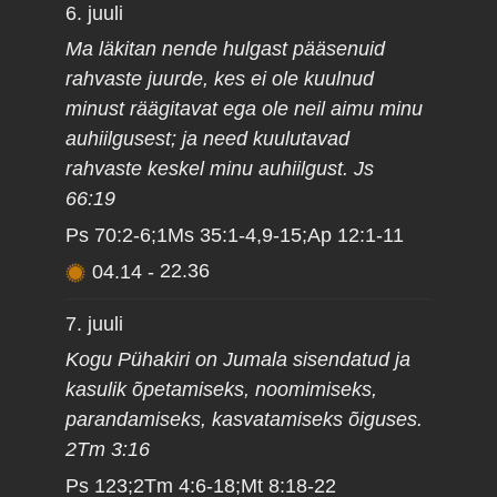
6. juuli
Ma läkitan nende hulgast pääsenuid
rahvaste juurde, kes ei ole kuulnud
minust räägitavat ega ole neil aimu minu
auhiilgusest; ja need kuulutavad
rahvaste keskel minu auhiilgust. Js
66:19
Ps 70:2-6;1Ms 35:1-4,9-15;Ap 12:1-11
04.14
-
22.36
7. juuli
Kogu Pühakiri on Jumala sisendatud ja
kasulik õpetamiseks, noomimiseks,
parandamiseks, kasvatamiseks õiguses.
2Tm 3:16
Ps 123;2Tm 4:6-18;Mt 8:18-22