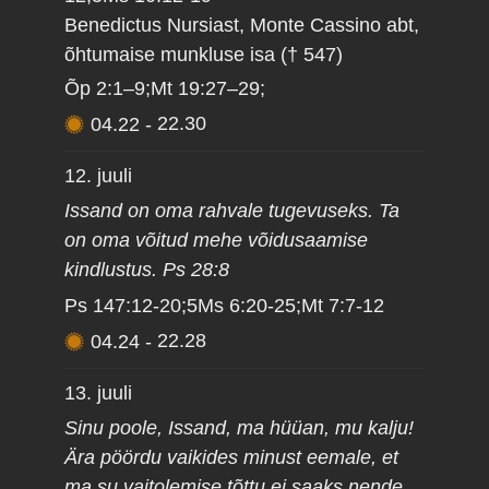
Benedictus Nursiast, Monte Cassino abt,
õhtumaise munkluse isa († 547)
Õp 2:1–9;Mt 19:27–29;
04.22
-
22.30
12. juuli
Issand on oma rahvale tugevuseks. Ta
on oma võitud mehe võidusaamise
kindlustus. Ps 28:8
Ps 147:12-20;5Ms 6:20-25;Mt 7:7-12
04.24
-
22.28
13. juuli
Sinu poole, Issand, ma hüüan, mu kalju!
Ära pöördu vaikides minust eemale, et
ma su vaitolemise tõttu ei saaks nende