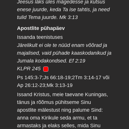
Jeesus läks üles mägedesse ja kutsus
enese juurde, keda Ta ise tahtis, ja need
tulid Tema juurde. Mk 3:13
Apostlite pühapäev
Issanda teenistuses
Järelikult ei ole te nüüd enam võõrad ja
majalised, vaid pühade kaaskodanikud ja
Jumala kodakondsed. Ef 2:19
KLPR 245
Ps 145:3-7;Js 66:18-19;2Tm 3:14-17 või
Ap 26:12-23;Mk 3:13-19
Issand Kristus, meie taevane Kuningas,
tänus ja rõõmus pühitseme Sinu
apostlite mälestust ning palume Sind:
anna oma Kirikule seda armu, et ta
armastaks ja elaks selles, mida Sinu