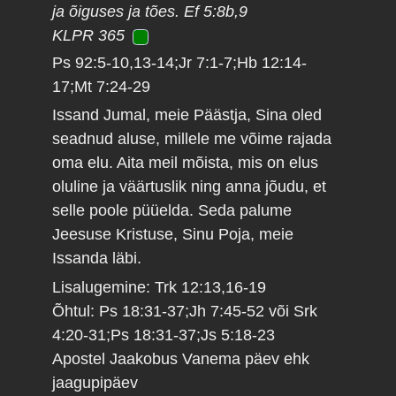
ja õiguses ja tões. Ef 5:8b,9
KLPR 365
Ps 92:5-10,13-14;Jr 7:1-7;Hb 12:14-
17;Mt 7:24-29
Issand Jumal, meie Päästja, Sina oled
seadnud aluse, millele me võime rajada
oma elu. Aita meil mõista, mis on elus
oluline ja väärtuslik ning anna jõudu, et
selle poole püüelda. Seda palume
Jeesuse Kristuse, Sinu Poja, meie
Issanda läbi.
Lisalugemine: Trk 12:13,16-19
Õhtul: Ps 18:31-37;Jh 7:45-52 või Srk
4:20-31;Ps 18:31-37;Js 5:18-23
Apostel Jaakobus Vanema päev ehk
jaagupipäev