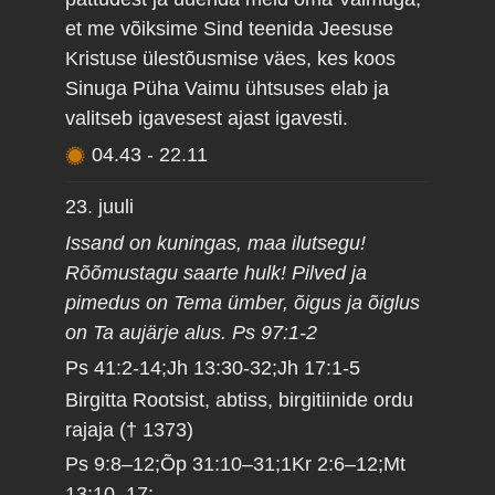
et me võiksime Sind teenida Jeesuse
Kristuse ülestõusmise väes, kes koos
Sinuga Püha Vaimu ühtsuses elab ja
valitseb igavesest ajast igavesti.
04.43
-
22.11
23. juuli
Issand on kuningas, maa ilutsegu!
Rõõmustagu saarte hulk! Pilved ja
pimedus on Tema ümber, õigus ja õiglus
on Ta aujärje alus. Ps 97:1-2
Ps 41:2-14;Jh 13:30-32;Jh 17:1-5
Birgitta Rootsist, abtiss, birgitiinide ordu
rajaja († 1373)
Ps 9:8–12;Õp 31:10–31;1Kr 2:6–12;Mt
13:10–17;