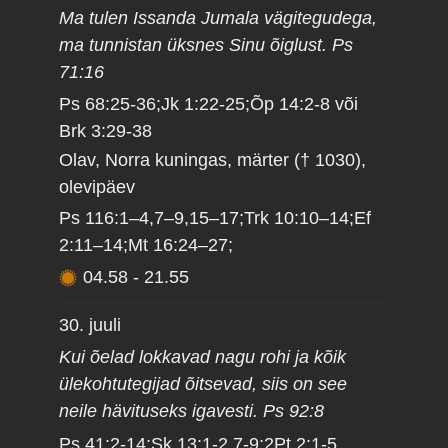
Ma tulen Issanda Jumala vägitegudega,
ma tunnistan üksnes Sinu õiglust. Ps
71:16
Ps 68:25-36;Jk 1:22-25;Õp 14:2-8 või
Brk 3:29-38
Olav, Norra kuningas, märter († 1030),
olevipäev
Ps 116:1–4,7–9,15–17;Trk 10:10–14;Ef
2:11–14;Mt 16:24–27;
04.58
-
21.55
30. juuli
Kui õelad lokkavad nagu rohi ja kõik
ülekohtutegijad õitsevad, siis on see
neile hävituseks igavesti. Ps 92:8
Ps 41:2-14;Sk 13:1-2,7-9;2Pt 2:1-5