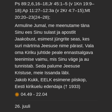
Ps 89:2,6,16–18;Jr 45:1–5 (v 1Kn 19:9–
18);Ap 11:27–12:3a (v 2Kr 4:7–15);Mt
20:20–23(24–28);
Armuline Jumal, me meenutame täna
Sinu ees Sinu sulast ja apostlit
Jaakobust, esimest jüngrite seas, kes
suri märtrina Jeesuse nime pärast. Vala
oma Kiriku juhtide peale ennastsalgava
teenimise vaimu, mis Sinu väge ja au
tunnistab. Seda palume Jeesuse
Kristuse, meie Issanda läbi.
Jakob Kukk, EELK esimene piiskop,
Eesti kirikuelu edendaja († 1933)
04.49
-
22.04
26. juuli