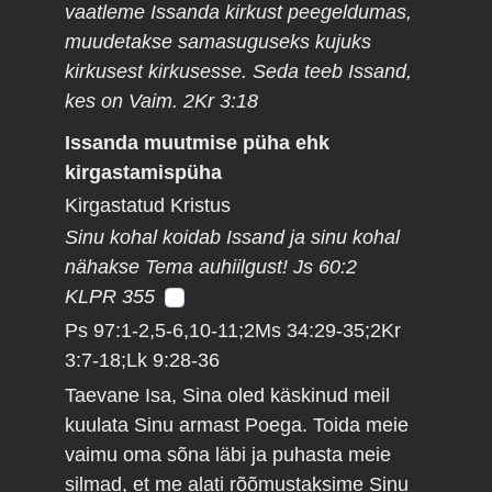
vaatleme Issanda kirkust peegeldumas,
muudetakse samasuguseks kujuks
kirkusest kirkusesse. Seda teeb Issand,
kes on Vaim. 2Kr 3:18
Issanda muutmise püha ehk
kirgastamispüha
Kirgastatud Kristus
Sinu kohal koidab Issand ja sinu kohal
nähakse Tema auhiilgust! Js 60:2
KLPR 355
Ps 97:1-2,5-6,10-11;2Ms 34:29-35;2Kr
3:7-18;Lk 9:28-36
Taevane Isa, Sina oled käskinud meil
kuulata Sinu armast Poega. Toida meie
vaimu oma sõna läbi ja puhasta meie
silmad, et me alati rõõmustaksime Sinu