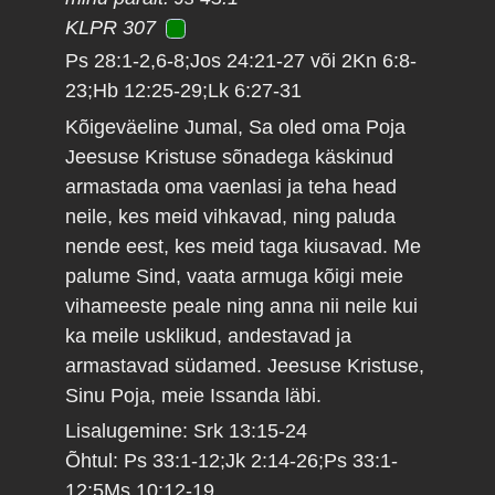
KLPR 307
Ps 28:1-2,6-8;Jos 24:21-27 või 2Kn 6:8-
23;Hb 12:25-29;Lk 6:27-31
Kõigeväeline Jumal, Sa oled oma Poja
Jeesuse Kristuse sõnadega käskinud
armastada oma vaenlasi ja teha head
neile, kes meid vihkavad, ning paluda
nende eest, kes meid taga kiusavad. Me
palume Sind, vaata armuga kõigi meie
vihameeste peale ning anna nii neile kui
ka meile usklikud, andestavad ja
armastavad südamed. Jeesuse Kristuse,
Sinu Poja, meie Issanda läbi.
Lisalugemine: Srk 13:15-24
Õhtul: Ps 33:1-12;Jk 2:14-26;Ps 33:1-
12;5Ms 10:12-19