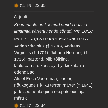
04.16
-
22.35
8. juuli
Kogu maale on kostnud nende hääl ja
ilmamaa äärteni nende sõnad. Rm 10:18
Ps 115:1-3,12-18;Ap 13:1-3;Rm 16:1-7
Adrian Virginius († 1706), Andreas
Virginius († 1701), Johann Hornung (†
1715), pastorid, piiblitõlkijad,
lauluraamatu koostajad ja kirikulaulu
edendajad
Aksel Erich Vooremaa, pastor,
nõukogude riikliku terrori märter († 1941)
ja teised nõukogude okupatsiooniaja
märtrid
04.17
-
22.34