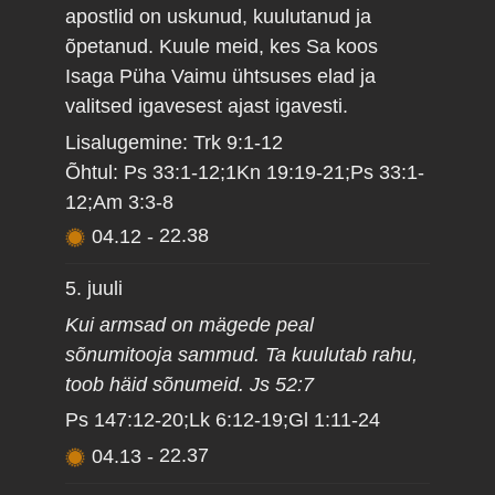
apostlid on uskunud, kuulutanud ja
õpetanud. Kuule meid, kes Sa koos
Isaga Püha Vaimu ühtsuses elad ja
valitsed igavesest ajast igavesti.
Lisalugemine: Trk 9:1-12
Õhtul: Ps 33:1-12;1Kn 19:19-21;Ps 33:1-
12;Am 3:3-8
04.12
-
22.38
5. juuli
Kui armsad on mägede peal
sõnumitooja sammud. Ta kuulutab rahu,
toob häid sõnumeid. Js 52:7
Ps 147:12-20;Lk 6:12-19;Gl 1:11-24
04.13
-
22.37