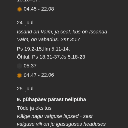
04.45
-
22.08
24. juuli
Issand on Vaim, ja seal, kus on Issanda
Vaim, on vabadus. 2Kr 3:17
Ps 19:2-15;Ilm 5:11-14;
Õhtul: Ps 18:31-37;Js 5:18-23
05.37
04.47
-
22.06
25. juuli
9. pühapäev pärast nelipüha
Tõde ja eksitus
Käige nagu valguse lapsed - sest
valguse vili on ju igasuguses headuses