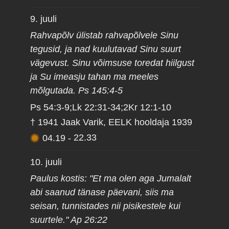
9. juuli
Rahvapõlv ülistab rahvapõlvele Sinu
tegusid, ja nad kuulutavad Sinu suurt
vägevust. Sinu võimsuse toredat hiilgust
ja Su imeasju tahan ma meeles
mõlgutada. Ps 145:4-5
Ps 54:3-9;Lk 22:31-34;2Kr 12:1-10
† 1941 Jaak Varik, EELK hooldaja 1939
04.19
-
22.33
10. juuli
Paulus kostis: "Et ma olen aga Jumalalt
abi saanud tänase päevani, siis ma
seisan, tunnistades nii pisikestele kui
suurtele." Ap 26:22