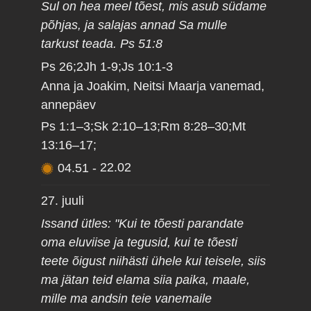
Sul on hea meel tõest, mis asub südame
põhjas, ja salajas annad Sa mulle
tarkust teada. Ps 51:8
Ps 26;2Jh 1-9;Js 10:1-3
Anna ja Joakim, Neitsi Maarja vanemad,
annepäev
Ps 1:1–3;Sk 2:10–13;Rm 8:28–30;Mt
13:16–17;
04.51
-
22.02
27. juuli
Issand ütles: "Kui te tõesti parandate
oma eluviise ja tegusid, kui te tõesti
teete õigust niihästi ühele kui teisele, siis
ma jätan teid elama siia paika, maale,
mille ma andsin teie vanemaile