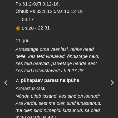
Ps 61:2-9;Fl 3:12-16;
Õhtul: Ps 33:1-12;5Ms 10:12-19
04.17
04.20
-
22.31
11. juuli
Armastage oma vaenlasi, tehke head
neile, kes teid vihkavad, õnnistage neid,
kes teid neavad, palvetage nende eest,
kes teid halvustavad! Lk 6:27-28
7. pühapäev pärast nelipüha
Armastuskäsk
Nõnda ütleb Issand, kes sind on loonud:
Ära karda, sest ma olen sind lunastanud,
ma olen sind nimepidi kutsunud, sa oled
minu päralt! Js 43:1