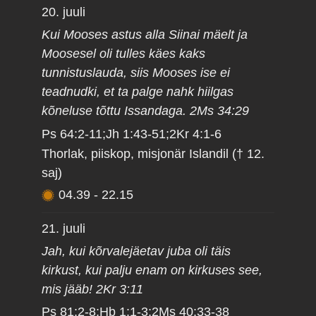
20. juuli
Kui Mooses astus alla Siinai mäelt ja
Moosesel oli tulles käes kaks
tunnistuslauda, siis Mooses ise ei
teadnudki, et ta palge nahk hiilgas
kõneluse tõttu Issandaga. 2Ms 34:29
Ps 64:2-11;Jh 1:43-51;2Kr 4:1-6
Thorlak, piiskop, misjonär Islandil († 12.
saj)
04.39
-
22.15
21. juuli
Jah, kui kõrvalejäetav juba oli täis
kirkust, kui palju enam on kirkuses see,
mis jääb! 2Kr 3:11
Ps 81:2-8;Hb 1:1-3;2Ms 40:33-38