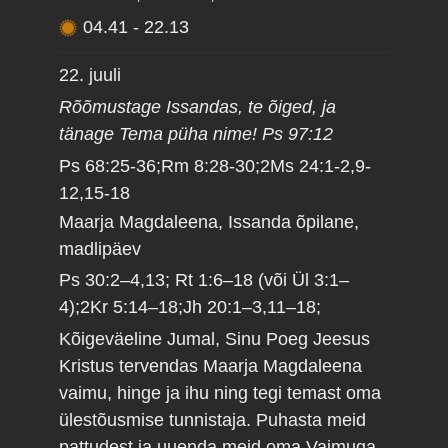
04.41
-
22.13
22. juuli
Rõõmustage Issandas, te õiged, ja
tänage Tema püha nime! Ps 97:12
Ps 68:25-36;Rm 8:28-30;2Ms 24:1-2,9-
12,15-18
Maarja Magdaleena, Issanda õpilane,
madlipäev
Ps 30:2–4,13; Rt 1:6–18 (või Ül 3:1–
4);2Kr 5:14–18;Jh 20:1–3,11–18;
Kõigeväeline Jumal, Sinu Poeg Jeesus
Kristus tervendas Maarja Magdaleena
vaimu, hinge ja ihu ning tegi temast oma
ülestõusmise tunnistaja. Puhasta meid
pattudest ja uuenda meid oma Vaimuga,