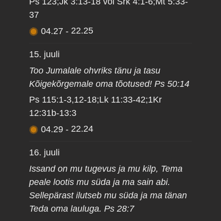
Ps 123;Jk 3:13-18 või Srk 4:1-6;Mt 5:33-
37
04.27
-
22.25
15. juuli
Too Jumalale ohvriks tänu ja tasu
Kõigekõrgemale oma tõotused! Ps 50:14
Ps 115:1-3,12-18;Lk 11:33-42;1Kr
12:31b-13:3
04.29
-
22.24
16. juuli
Issand on mu tugevus ja mu kilp, Tema
peale lootis mu süda ja ma sain abi.
Sellepärast ilutseb mu süda ja ma tänan
Teda oma lauluga. Ps 28:7