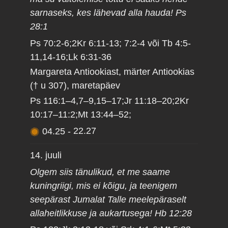
sarnaseks, kes lähevad alla hauda! Ps
28:1
Ps 70:2-6;2Kr 6:11-13; 7:2-4 või Tb 4:5-
11,14-16;Lk 6:31-36
Margareta Antiookiast, märter Antiookias
(† u 307), maretapäev
Ps 116:1–4,7–9,15–17;Jr 11:18–20;2Kr
10:17–11:2;Mt 13:44–52;
04.25
-
22.27
14. juuli
Olgem siis tänulikud, et me saame
kuningriigi, mis ei kõigu, ja teenigem
seepärast Jumalat Talle meelepäraselt
allaheitlikkuse ja aukartusega! Hb 12:28