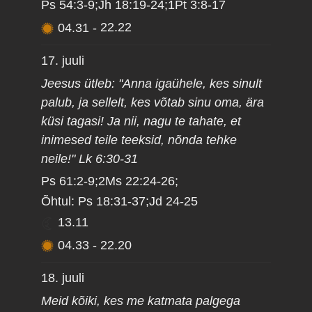
Ps 54:3-9;Jh 18:19-24;1Pt 3:8-17
04.31
-
22.22
17. juuli
Jeesus ütleb: "Anna igaühele, kes sinult
palub, ja sellelt, kes võtab sinu oma, ära
küsi tagasi! Ja nii, nagu te tahate, et
inimesed teile teeksid, nõnda tehke
neile!" Lk 6:30-31
Ps 61:2-9;2Ms 22:24-26;
Õhtul: Ps 18:31-37;Jd 24-25
13.11
04.33
-
22.20
18. juuli
Meid kõiki, kes me katmata palgega