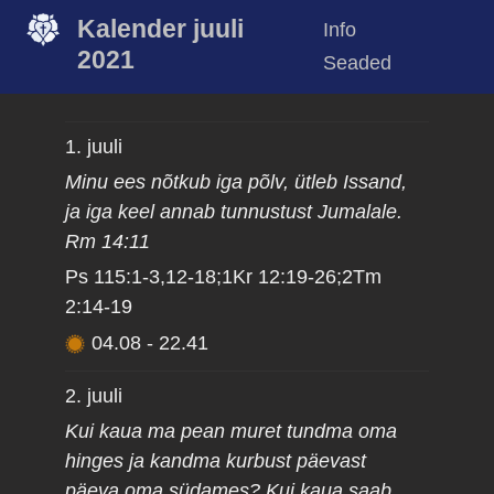
Kalender juuli
Info
2021
Seaded
1. juuli
Minu ees nõtkub iga põlv, ütleb Issand,
ja iga keel annab tunnustust Jumalale.
Rm 14:11
Ps 115:1-3,12-18;1Kr 12:19-26;2Tm
2:14-19
04.08
-
22.41
2. juuli
Kui kaua ma pean muret tundma oma
hinges ja kandma kurbust päevast
päeva oma südames? Kui kaua saab