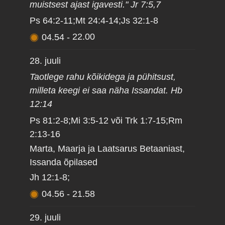
muistsest ajast igavesti." Jr 7:5,7
Ps 64:2-11;Mt 24:4-14;Js 32:1-8
04.54
-
22.00
28. juuli
Taotlege rahu kõikidega ja pühitsust,
milleta keegi ei saa näha Issandat. Hb
12:14
Ps 81:2-8;Mi 3:5-12 või Trk 1:7-15;Rm
2:13-16
Marta, Maarja ja Laatsarus Betaaniast,
Issanda õpilased
Jh 12:1-8;
04.56
-
21.58
29. juuli